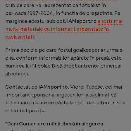
club pe care l-a reprezentat ca fotbalist în
Natație
perioada 1997-2004, în funcția de președinte. Pe
Formula 1
marginea acestui subiect,
iAMsport.ro
a scris mai
Gimnastică
multe materiale cu informații prezentate în
exclusivitate
.
Auto
Rugby
Prima decizie pe care fostul goalkeeper ar urma s-
o ia, conform informațiilor apărute în presă, este
Ciclism
numirea lui Nicolae Dică drept antrenor principal
Alte sporturi
al echipei.
JO 2024
Contactat de
iAMsport.ro
, Viorel Tudose, cel mai
JO 2026
important sponsor al argeșenilor, a subliniat că
tehnicianul nu are ce căuta la club, dar, ulterior, și-a
schimbat poziția.
”Dani Coman are mână liberă în alegerea