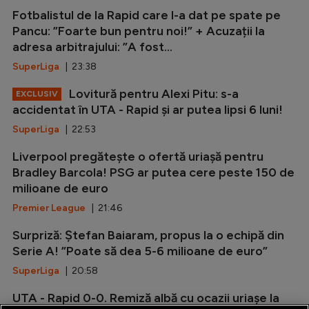
Fotbalistul de la Rapid care l-a dat pe spate pe
Pancu: ”Foarte bun pentru noi!” + Acuzații la
adresa arbitrajului: ”A fost...
SuperLiga
| 23:38
Lovitură pentru Alexi Pitu: s-a
EXCLUSIV
accidentat în UTA - Rapid și ar putea lipsi 6 luni!
SuperLiga
| 22:53
Liverpool pregătește o ofertă uriașă pentru
Bradley Barcola! PSG ar putea cere peste 150 de
milioane de euro
Premier League
| 21:46
Surpriză: Ștefan Baiaram, propus la o echipă din
Serie A! ”Poate să dea 5-6 milioane de euro”
SuperLiga
| 20:58
UTA - Rapid 0-0. Remiză albă cu ocazii uriașe la