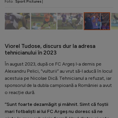
Foto :
Sport Pictures
|
Viorel Tudose, discurs dur la adresa
tehnicianului în 2023
În august 2023, după ce FC Argeș l-a demis pe
Alexandru Pelici, ”vulturii” au vrut să-l aducă în locul
acestuia pe Nicolae Dică. Tehnicianul a refuzat, iar
sponsorul de la dubla campioană a României a avut
o reacție dură.
”Sunt foarte dezamăgit și mâhnit. Simt că foștii
mari fotbaliști ai lui FC Argeș nu doresc să ne