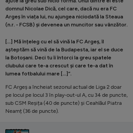
ajute la greu sub nicio formă. Unul dintre ei este
domnul Nicolae Dică, cel care, dacă nu era FC
Argeș în viața lui, nu ajungea niciodată la Steaua
(n.r. - FCSB) și devenea un muncitor sau vânzător.
[...] Mă înțeleg cu el să vină la FC Argeș, îl
așteptăm să vină de la Budapesta, iar el se duce
la Botoșani. Deci tu îi întorci la greu spatele
clubului care te-a crescut și care te-a dat în
lumea fotbalului mare [...]”.
FC Argeș a încheiat sezonul actual de Liga 2 doar
pe locul pe locul 3 în play-out-ul A, cu 34 de puncte,
sub CSM Reșița (40 de puncte) și Ceahlăul Piatra
Neamț (36 de puncte).
CITEȘTE ȘI