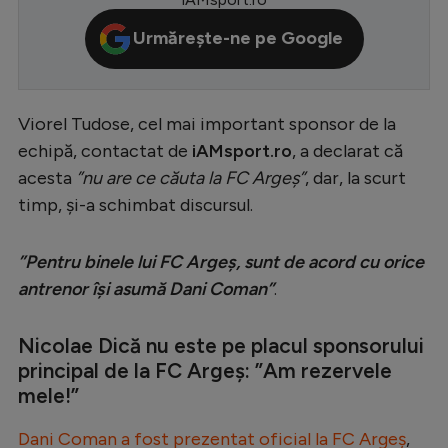
Serie A
Urmărește-ne pe Google
Bundesliga
Ligue 1
Viorel Tudose, cel mai important sponsor de la
Campionate
echipă, contactat de
iAMsport.ro
, a declarat că
Starurile fotbalului
acesta
”nu are ce căuta la FC Argeș”
, dar, la scurt
timp, și-a schimbat discursul.
EURO 2024
Stranieri
”Pentru binele lui FC Argeș, sunt de acord cu orice
Clasamente
antrenor își asumă Dani Coman”
.
Nicolae Dică nu este pe placul sponsorului
principal de la FC Argeș: ”Am rezervele
mele!”
Tenis
Handbal
Dani Coman a fost prezentat oficial la FC Argeș
,