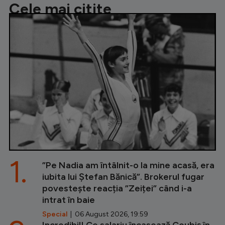
Cele mai citite
1.
”Pe Nadia am întâlnit-o la mine acasă, era
iubita lui Ștefan Bănică”. Brokerul fugar
povestește reacția ”Zeiței” când i-a
intrat în baie
Special
| 06 August 2026, 19:59