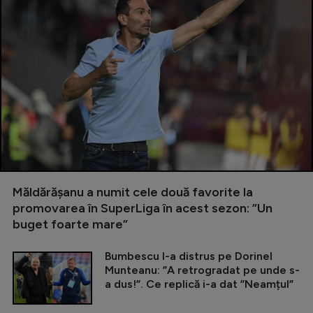
Măldărășanu a numit cele două favorite la
promovarea în SuperLiga în acest sezon: ”Un
buget foarte mare”
Bumbescu l-a distrus pe Dorinel
Munteanu: ”A retrogradat pe unde s-
a dus!”. Ce replică i-a dat ”Neamțul”