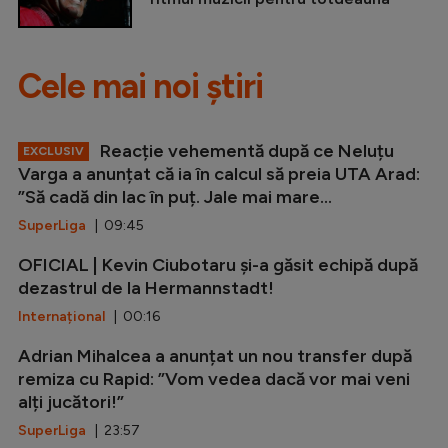
Cele mai noi știri
Reacție vehementă după ce Neluțu
EXCLUSIV
Varga a anunțat că ia în calcul să preia UTA Arad:
”Să cadă din lac în puț. Jale mai mare...
SuperLiga
| 09:45
OFICIAL | Kevin Ciubotaru și-a găsit echipă după
dezastrul de la Hermannstadt!
Internațional
| 00:16
Adrian Mihalcea a anunțat un nou transfer după
remiza cu Rapid: ”Vom vedea dacă vor mai veni
alți jucători!”
SuperLiga
| 23:57