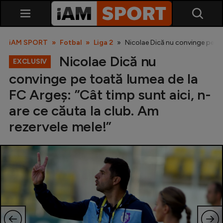
iAM SPORT
Fotbal
Liga 2
Nicolae Dică nu convinge pe toa
Nicolae Dică nu
EXCLUSIV
convinge pe toată lumea de la
FC Argeș: ”Cât timp sunt aici, n-
are ce căuta la club. Am
rezervele mele!”
SuperLiga
Liga 2
Cupa României
Echipa Națională
U21
Fotbal feminin