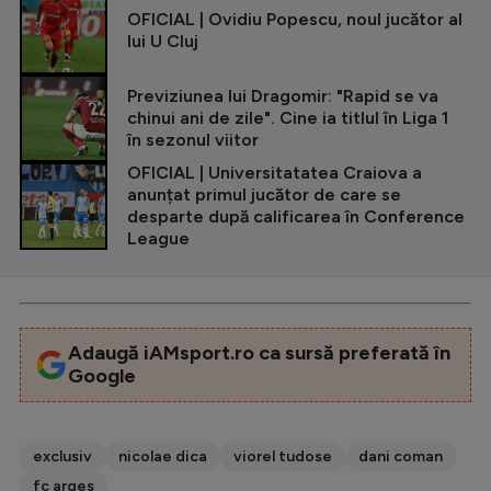
OFICIAL | Ovidiu Popescu, noul jucător al
lui U Cluj
Previziunea lui Dragomir: "Rapid se va
chinui ani de zile". Cine ia titlul în Liga 1
în sezonul viitor
OFICIAL | Universitatatea Craiova a
anunțat primul jucător de care se
desparte după calificarea în Conference
League
Adaugă iAMsport.ro ca sursă preferată în
Google
exclusiv
nicolae dica
viorel tudose
dani coman
fc arges