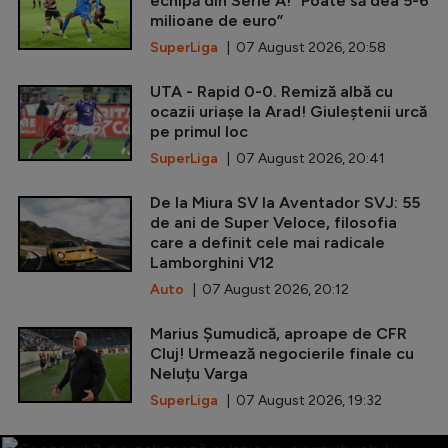
echipă din Serie A! ”Poate să dea 5-6
milioane de euro”
SuperLiga
| 07 August 2026, 20:58
UTA - Rapid 0-0. Remiză albă cu
ocazii uriașe la Arad! Giuleștenii urcă
pe primul loc
SuperLiga
| 07 August 2026, 20:41
De la Miura SV la Aventador SVJ: 55
de ani de Super Veloce, filosofia
care a definit cele mai radicale
Lamborghini V12
Auto
| 07 August 2026, 20:12
Marius Șumudică, aproape de CFR
Cluj! Urmează negocierile finale cu
Neluțu Varga
SuperLiga
| 07 August 2026, 19:32