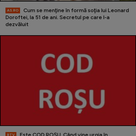
Cum se menţine în formă soţia lui Leonard
AS.RO
Doroftei, la 51 de ani. Secretul pe care l-a
dezvăluit
Este COD ROŞU. Când vine urgia în
RTV