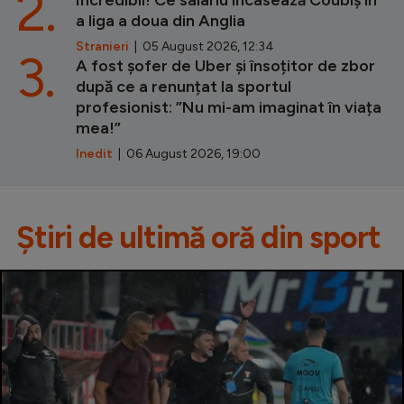
2.
Incredibil! Ce salariu încasează Coubiș în
a liga a doua din Anglia
Stranieri
| 05 August 2026, 12:34
3.
A fost șofer de Uber și însoțitor de zbor
după ce a renunțat la sportul
profesionist: ”Nu mi-am imaginat în viața
mea!”
Inedit
| 06 August 2026, 19:00
Știri de ultimă oră din sport