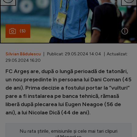
Special
Diverse
(5)
Inedit
Clasamente
Silvian Bădulescu
| Publicat: 29.05.2024 14:04 | Actualizat:
29.05.2024 16:20
FC Argeș are, după o lungă perioadă de tatonări,
Champions League
un nou președinte în persoana lui Dani Coman (45
de ani). Prima decizie a fostului portar la ”vulturi”
Europa League
pare a fi instalarea pe banca tehnică, rămasă
Conference League
liberă după plecarea lui Eugen Neagoe (56 de
CM 2026
ani), a lui Nicolae Dică (44 de ani).
Premier League
Nu rata știrile, emisiunile și cele mai tari clipuri
LaLiga
iAMsport.ro