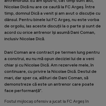
antrenorului. Eu am spus-o, cât timp sunt aici,
Intră în cont
Nicolae Dică nu are ce caută la FC Argeș. Între
Creează cont
timp, domnul Dică a venit și am avut o discuție cu
dânsul. Pentru binele lui FC Argeș, nu este vorba
de orgoliu, las aceste discuții la o parte și sunt de
acord cu orice antrenor își asumă Dani Coman,
inclusiv Nicolae Dică.
Dani Coman are contract pe termen lung pentru
a construi, eu nu mă opun deciziei lui de a veni
chiar și cu Nicolae Dică. Am rezervele mele, în
continuare, cu privire la Nicolae Dică. Destul de
mari, dar sper ca, alături de Dani Coman, să
demonstreze că este un antrenor care poate
face performanță”.
Fostul mijlocaș ofensiv a jucat la FC Argeș în