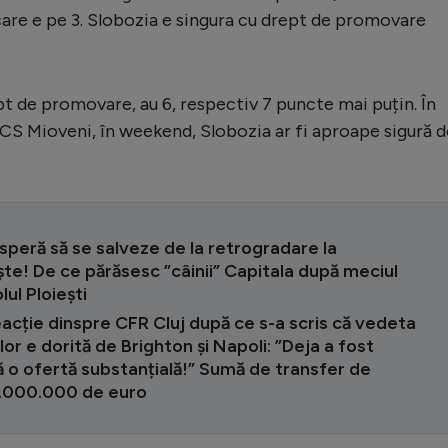
care e pe 3. Slobozia e singura cu drept de promovare
ept de promovare, au 6, respectiv 7 puncte mai puțin. În
 CS Mioveni, în weekend, Slobozia ar fi aproape sigură d
peră să se salveze de la retrogradare la
te! De ce părăsesc ”câinii” Capitala după meciul
lul Ploiești
acție dinspre CFR Cluj după ce s-a scris că vedeta
lor e dorită de Brighton și Napoli: ”Deja a fost
 o ofertă substanțială!” Sumă de transfer de
.000.000 de euro