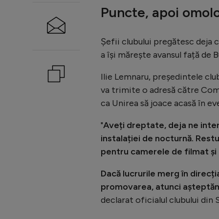
Puncte, apoi omol
Șefii clubului pregătesc deja c
a își mărește avansul față de B
Ilie Lemnaru, președintele club
va trimite o adresă către Com
ca Unirea să joace acasă în ev
"
Aveți dreptate, deja ne inte
instalației de nocturnă. Restu
pentru camerele de filmat și 
Dacă lucrurile merg în direcț
promovarea, atunci așteptăm 
declarat oficialul clubului din