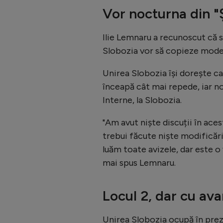
Vor nocturna din "
Ilie Lemnaru a recunoscut că su
Slobozia vor să copieze modelu
Unirea Slobozia își dorește c
înceapă cât mai repede, iar no
Interne, la Slobozia.
"Am avut niște discuții în ace
trebui făcute niște modificări 
luăm toate avizele, dar este o
mai spus Lemnaru.
Locul 2, dar cu av
Unirea Slobozia ocupă în preze