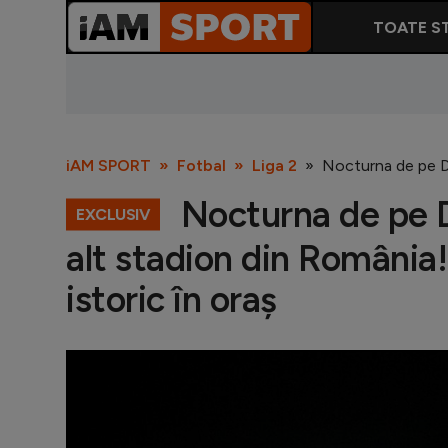
TOATE ST
iAM SPORT
Fotbal
Liga 2
Nocturna de pe Di
Nocturna de pe 
EXCLUSIV
alt stadion din România
istoric în oraș