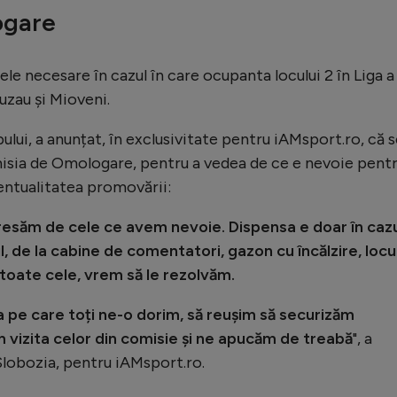
ogare
ele necesare în cazul în care ocupanta locului 2 în Liga a
uzau și Mioveni.
ului, a anunțat, în exclusivitate pentru iAMsport.ro, că 
isia de Omologare, pentru a vedea de ce e nevoie pent
entualitatea promovării:
resăm de cele ce avem nevoie. Dispensa e doar în caz
l, de la cabine de comentatori, gazon cu încălzire, locu
toate cele, vrem să le rezolvăm.
ia pe care toți ne-o dorim, să reușim să securizăm
vizita celor din comisie și ne apucăm de treabă
", a
 Slobozia, pentru iAMsport.ro.