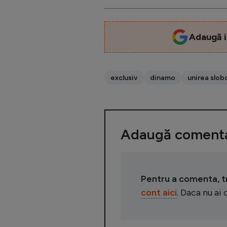
Adaugă i
exclusiv
dinamo
unirea slob
Adaugă comenta
Pentru a comenta, tre
cont aici
. Daca nu ai