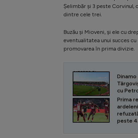
Șelimbăr și 3 peste Corvinul, 
dintre cele trei.
Buzău și Mioveni, și ele cu dr
eventualitatea unui succes cu
promovarea în prima divizie.
CITEȘTE ȘI
Dinamo s
Târgoviș
cu Petro
Prima re
ardeleni
refuzată
peste 4