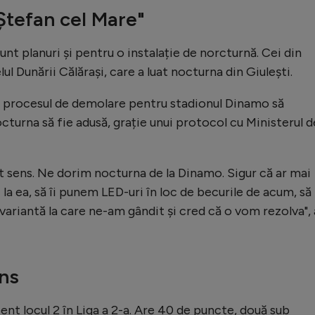
Ștefan cel Mare"
nt planuri și pentru o instalație de norcturnă. Cei din
l Dunării Călărași, care a luat nocturna din Giulești.
a procesul de demolare pentru stadionul Dinamo să
cturna să fie adusă, grație unui protocol cu Ministerul d
st sens. Ne dorim nocturna de la Dinamo. Sigur că ar mai
la ea, să îi punem LED-uri în loc de becurile de acum, să
 variantă la care ne-am gândit și cred că o vom rezolva", 
ans
nt locul 2 în Liga a 2-a. Are 40 de puncte, două sub