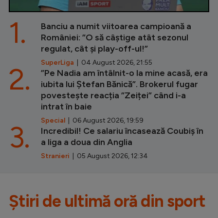
1.
Banciu a numit viitoarea campioană a
României: ”O să câștige atât sezonul
regulat, cât și play-off-ul!”
SuperLiga
| 04 August 2026, 21:55
2.
”Pe Nadia am întâlnit-o la mine acasă, era
iubita lui Ștefan Bănică”. Brokerul fugar
povestește reacția ”Zeiței” când i-a
intrat în baie
Special
| 06 August 2026, 19:59
3.
Incredibil! Ce salariu încasează Coubiș în
a liga a doua din Anglia
Stranieri
| 05 August 2026, 12:34
Știri de ultimă oră din sport