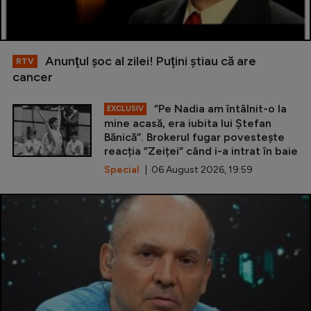
Anunţul şoc al zilei! Puţini ştiau că are
RTV
cancer
”Pe Nadia am întâlnit-o la
EXCLUSIV
mine acasă, era iubita lui Ștefan
Bănică”. Brokerul fugar povestește
reacția ”Zeiței” când i-a intrat în baie
Special
| 06 August 2026, 19:59