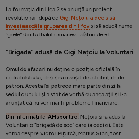
Serie A
La formația din Liga 2 se anunță un proiect
revoluționar, după ce
Gigi Nețoiu a decis să
Bundesliga
investească la gruparea din Ilfov
și să aducă nume
Ligue 1
”grele” din fotbalul românesc alături de el.
Campionate
”Brigada” adusă de Gigi Nețoiu la Voluntari
Starurile fotbalului
EURO 2024
Omul de afaceri nu deține o poziție oficială în
cadrul clubului, deși și-a însușit din atribuțiile de
Stranieri
patron. Acesta își petrece mare parte din zi la
Clasamente
sediul clubului și a stat de vorbă cu angajații și i-a
anunțat că nu vor mai fi probleme financiare.
Din informațiile
iAMsport.ro,
Nețoiu și-a adus la
Tenis
Voluntari o "brigadă de șoc" care ia decizii. Este
vorba despre Victor Pițurcă, Marius Stan, fost
Handbal