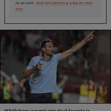
nu ai cont,
click aici pentru a crea un cont
nou
.
Măldărășanu a numit cele două favorite la