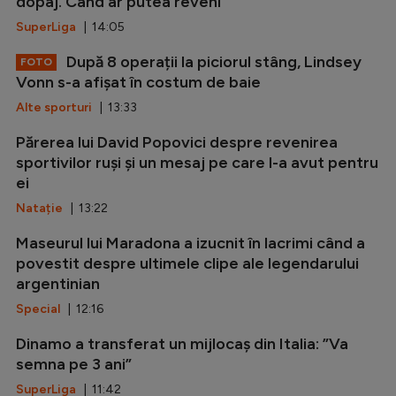
dopaj. Când ar putea reveni
SuperLiga
| 14:05
După 8 operații la piciorul stâng, Lindsey
FOTO
Vonn s-a afișat în costum de baie
Alte sporturi
| 13:33
Părerea lui David Popovici despre revenirea
sportivilor ruși și un mesaj pe care l-a avut pentru
ei
Natație
| 13:22
Maseurul lui Maradona a izucnit în lacrimi când a
povestit despre ultimele clipe ale legendarului
argentinian
Special
| 12:16
Dinamo a transferat un mijlocaș din Italia: ”Va
semna pe 3 ani”
SuperLiga
| 11:42