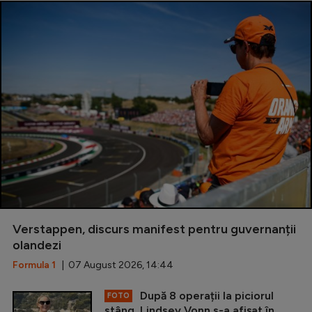
Verstappen, discurs manifest pentru guvernanții
olandezi
Formula 1
| 07 August 2026, 14:44
După 8 operații la piciorul
FOTO
stâng, Lindsey Vonn s-a afișat în