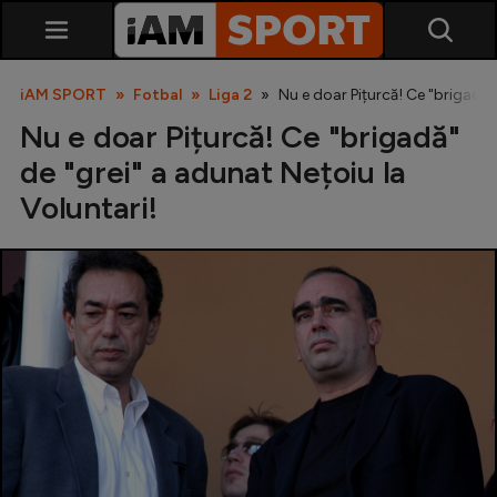
iAM SPORT
Fotbal
Liga 2
Nu e doar Pițurcă! Ce "brigadă" 
Nu e doar Pițurcă! Ce "brigadă"
de "grei" a adunat Nețoiu la
Voluntari!
SuperLiga
Liga 2
Cupa României
Echipa Națională
U21
Fotbal feminin