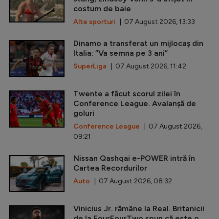
costum de baie
Alte sporturi
| 07 August 2026, 13:33
Dinamo a transferat un mijlocaș din
Italia: ”Va semna pe 3 ani”
SuperLiga
| 07 August 2026, 11:42
Twente a făcut scorul zilei în
Conference League. Avalanșă de
goluri
Conference League
| 07 August 2026,
09:21
Nissan Qashqai e-POWER intră în
Cartea Recordurilor
Auto
| 07 August 2026, 08:32
Vinicius Jr. rămâne la Real. Britanicii
de la FourFourTwo spun că este o