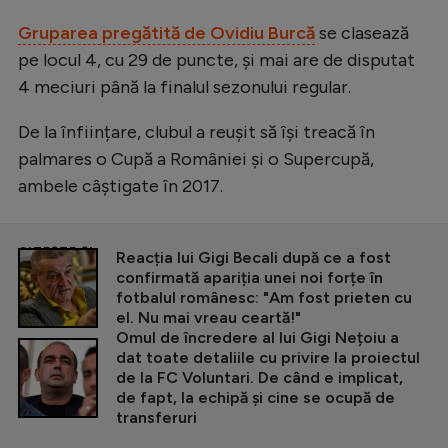
Intră în cont
Gruparea pregătită de Ovidiu Burcă
se clasează
Creează cont
pe locul 4, cu 29 de puncte, și mai are de disputat
4 meciuri până la finalul sezonului regular.
De la înființare, clubul a reușit să își treacă în
palmares o Cupă a României și o Supercupă,
ambele câștigate în 2017.
CITEȘTE ȘI
Reacția lui Gigi Becali după ce a fost
confirmată apariția unei noi forțe în
fotbalul românesc: "Am fost prieten cu
el. Nu mai vreau ceartă!"
Omul de încredere al lui Gigi Nețoiu a
dat toate detaliile cu privire la proiectul
de la FC Voluntari. De când e implicat,
de fapt, la echipă și cine se ocupă de
transferuri