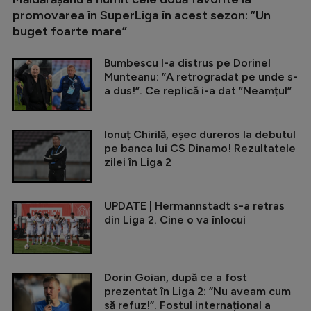
promovarea în SuperLiga în acest sezon: ”Un
buget foarte mare”
Bumbescu l-a distrus pe Dorinel
Munteanu: ”A retrogradat pe unde s-
a dus!”. Ce replică i-a dat ”Neamțul”
Ionuț Chirilă, eșec dureros la debutul
pe banca lui CS Dinamo! Rezultatele
zilei în Liga 2
UPDATE | Hermannstadt s-a retras
din Liga 2. Cine o va înlocui
Dorin Goian, după ce a fost
prezentat în Liga 2: ”Nu aveam cum
să refuz!”. Fostul internațional a