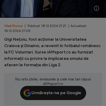
Special
Diverse
Inedit
Vlad Stoica
| Publicat: 18.12.2024 21:21 | Actualizat:
18.12.2024 21:09
Clasamente
Gigi Nețoiu, fost acționar la Universitatea
Craiova și Dinamo, a revenit în fotbalul românesc
la FC Voluntari. Surse iAMsport.ro au furnizat
informații cu privire la implicarea omului de
Champions League
afaceri la formația din Liga 2.
Europa League
Conference League
Nu rata știrile, emisiunile și cele mai tari clipuri
iAMsport.ro
CM 2026
Urmărește-ne pe Google
Premier League
LaLiga