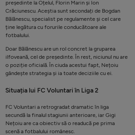
președinte la Oțelul, Florin Marin și Ion
Natație
Crăciunescu. Aceștia sunt secondați de Bogdan
Formula 1
Bălănescu, specialist pe regulamente și cel care
ține legătura cu forurile conducătoare ale
Gimnastică
fotbalului.
Auto
Doar Bălănescu are un rol concret la gruparea
Rugby
ilfoveană, cel de președinte. În rest, niciunul nu are
Ciclism
o poziție oficială. În ciuda acestui fapt, Nețoiu
gândește strategia și ia toate deciziile cu ei.
Alte sporturi
JO 2024
Situația lui FC Voluntari în Liga 2
JO 2026
FC Voluntari a retrogradat dramatic în liga
secundă la finalul stagiunii anterioare, iar Gigi
Nețoiu are ca obiectiv să o readucă pe prima
scenă a fotbalului românesc.