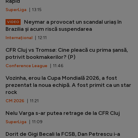
Rapid
SuperLiga
| 13:15
Neymar a provocat un scandal uriaș în
VIDEO
Brazilia și acum riscă suspendarea
Internațional
| 12:11
CFR Cluj vs Tromsø: Cine pleacă cu prima șansă,
potrivit bookmakerilor? (P)
Conference League
| 11:46
Vozinha, erou la Cupa Mondială 2026, a fost
prezentat la noua echipă. A fost primit ca un star
rock
CM 2026
| 11:21
Nelu Varga s-ar putea retrage de la CFR Cluj
SuperLiga
| 11:09
Dorit de Gigi Becali la FCSB, Dan Petrescu i-a