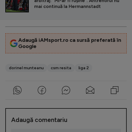
arbitraj: ”Mi-ar fi rușine”. Antrenorul nu
mai continuă la Hermannstadt
Adaugă iAMsport.ro ca sursă preferată în
Google
dorinel munteanu
csm resita
liga 2
Adaugă comentariu