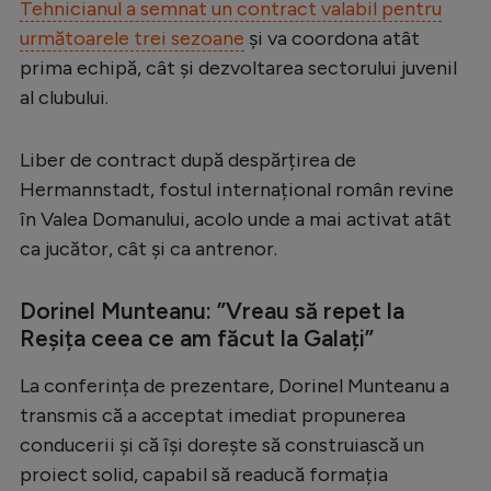
Tehnicianul a semnat un contract valabil pentru
Serie A
următoarele trei sezoane
și va coordona atât
prima echipă, cât și dezvoltarea sectorului juvenil
Bundesliga
al clubului.
Ligue 1
Campionate
Liber de contract după despărțirea de
Hermannstadt, fostul internațional român revine
Starurile fotbalului
în Valea Domanului, acolo unde a mai activat atât
EURO 2024
ca jucător, cât și ca antrenor.
Stranieri
Dorinel Munteanu: ”Vreau să repet la
Clasamente
Reșița ceea ce am făcut la Galați”
La conferința de prezentare, Dorinel Munteanu a
transmis că a acceptat imediat propunerea
Tenis
conducerii și că își dorește să construiască un
Handbal
proiect solid, capabil să readucă formația