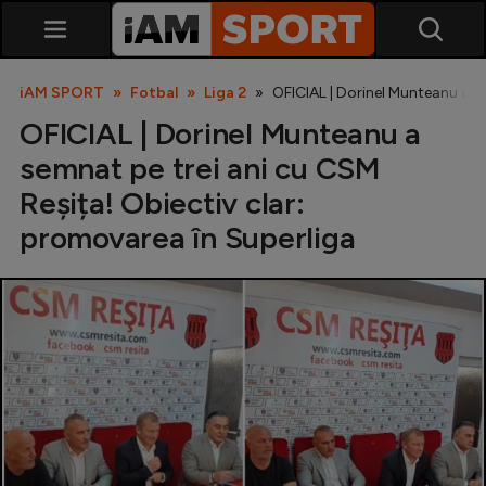
iAM SPORT
Fotbal
Liga 2
OFICIAL | Dorinel Munteanu a s
OFICIAL | Dorinel Munteanu a
semnat pe trei ani cu CSM
Reșița! Obiectiv clar:
promovarea în Superliga
SuperLiga
Liga 2
Cupa României
Echipa Națională
U21
Fotbal feminin