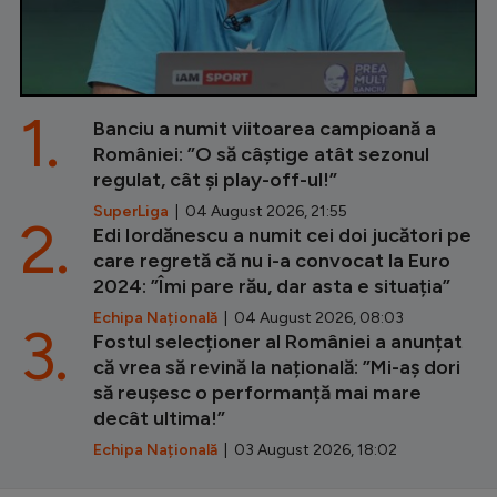
1.
Banciu a numit viitoarea campioană a
României: ”O să câștige atât sezonul
regulat, cât și play-off-ul!”
SuperLiga
| 04 August 2026, 21:55
2.
Edi Iordănescu a numit cei doi jucători pe
care regretă că nu i-a convocat la Euro
2024: ”Îmi pare rău, dar asta e situația”
Echipa Națională
| 04 August 2026, 08:03
3.
Fostul selecționer al României a anunțat
că vrea să revină la națională: ”Mi-aș dori
să reușesc o performanță mai mare
decât ultima!”
Echipa Națională
| 03 August 2026, 18:02