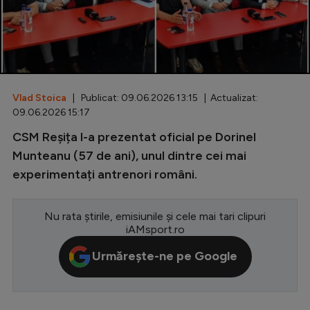
Special
Diverse
Inedit
Vlad Stoica
| Publicat: 09.06.2026 13:15 | Actualizat:
Clasamente
09.06.2026 15:17
CSM Reșița l-a prezentat oficial pe Dorinel
Munteanu (57 de ani), unul dintre cei mai
experimentați antrenori români.
Champions League
Europa League
Nu rata știrile, emisiunile și cele mai tari clipuri
Conference League
iAMsport.ro
CM 2026
Urmărește-ne pe Google
Premier League
LaLiga