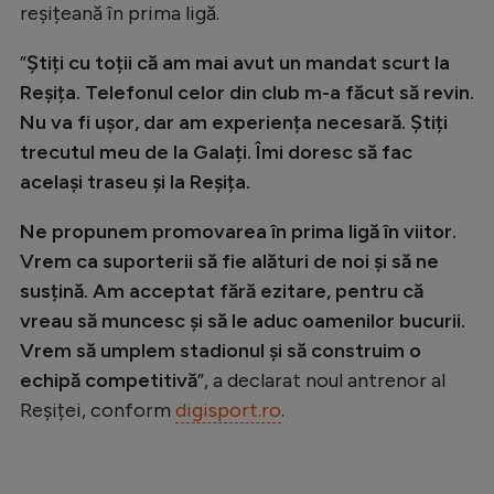
reșițeană în prima ligă.
Natație
”
Știți cu toții că am mai avut un mandat scurt la
Formula 1
Reșița. Telefonul celor din club m-a făcut să revin.
Gimnastică
Nu va fi ușor, dar am experiența necesară. Știți
Auto
trecutul meu de la Galați. Îmi doresc să fac
același traseu și la Reșița.
Rugby
Ciclism
Ne propunem promovarea în prima ligă în viitor.
Vrem ca suporterii să fie alături de noi și să ne
Alte sporturi
susțină. Am acceptat fără ezitare, pentru că
JO 2024
vreau să muncesc și să le aduc oamenilor bucurii.
JO 2026
Vrem să umplem stadionul și să construim o
echipă competitivă
”, a declarat noul antrenor al
Reșiței, conform
digisport.ro
.