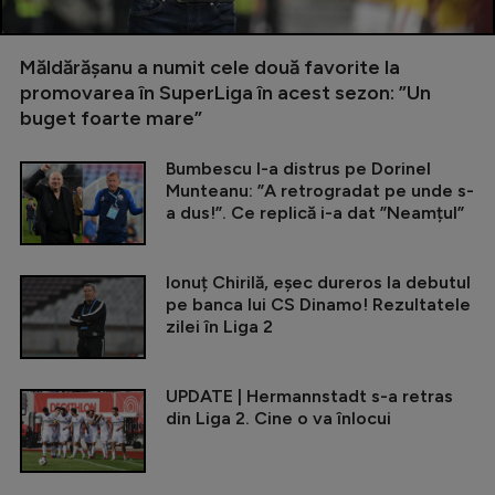
Măldărășanu a numit cele două favorite la
promovarea în SuperLiga în acest sezon: ”Un
buget foarte mare”
Bumbescu l-a distrus pe Dorinel
Munteanu: ”A retrogradat pe unde s-
a dus!”. Ce replică i-a dat ”Neamțul”
Ionuț Chirilă, eșec dureros la debutul
pe banca lui CS Dinamo! Rezultatele
zilei în Liga 2
UPDATE | Hermannstadt s-a retras
din Liga 2. Cine o va înlocui