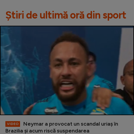
Știri de ultimă oră din sport
Neymar a provocat un scandal uriaș în
VIDEO
Brazilia și acum riscă suspendarea