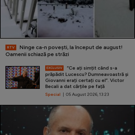
Ninge ca-n povești, la început de august!
RTV
Oamenii schiază pe străzi
”Ce ați simțit când s-a
EXCLUSIV
prăpădit Lucescu? Dumneavoastră și
Giovanni erați certați cu el”. Victor
Becali a dat cărțile pe față
Special
| 05 August 2026, 13:23