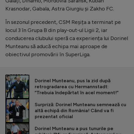
Galați, Dinamo, Mordovia Saransk, Kuban
Krasnodar, Gabala, Astra Giurgiu și Zakho FC.
În sezonul precedent, CSM Reșița a terminat pe
locul 3 în Grupa B din play-out-ul Ligii 2, iar
conducerea clubului speră ca experiența lui Dorinel
Munteanu să aducă echipa mai aproape de
obiectivul promovării în SuperLiga.
CITEȘTE ȘI
Dorinel Munteanu, pus la zid după
retrogradarea cu Hermannstadt:
”Trebuia îndepărtat în acel moment!”
Surpriză: Dorinel Munteanu semnează cu
altă echipă din România! Când va fi
prezentat oficial
Dorinel Munteanu a pus tunurile pe