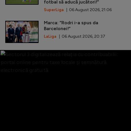
fotbal să aducă jucători!”
SuperLiga
| 06 August 2026, 21:06
Marca: ”Rodri i-a spus da
Barcelonei!”
LaLiga
| 06 August 2026, 20:37