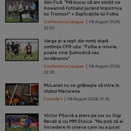
Alin Fică: ”Mă bucur că am simțit ce
înseamnă fotbalul jucând împotriva
lui Tromso!” + Explicațiile lui Folha
Conference League
| 06 August 2026,
22:52
Varga și-a ieșit din minți după
umilința CFR-ului: ”Folha e istorie,
poate vine Șumudică sau
Iordănescu”
Conference League
| 06 August 2026,
22:28
McLaren nu se grăbește să intre în
clubul Macarena
Formula 1
| 06 August 2026, 21:35
Victor Pițurcă a șters pe jos cu Gigi
Becali și cu MM Stoica: ”Nu poți să ai
încredere în cineva care nu a jucat