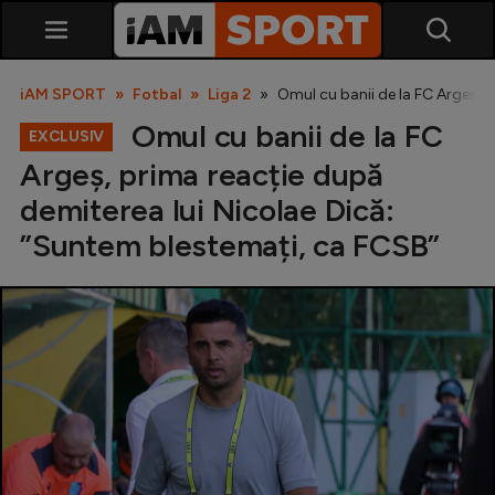
iAM SPORT
Fotbal
Liga 2
Omul cu banii de la FC Argeș, 
Omul cu banii de la FC
EXCLUSIV
Argeș, prima reacție după
demiterea lui Nicolae Dică:
”Suntem blestemați, ca FCSB”
SuperLiga
Liga 2
Cupa României
Echipa Națională
U21
Fotbal feminin