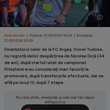
Special
Diverse
Inedit
Radu Bordei
| Publicat: 21.09.2024 18:24 | Actualizat:
Clasamente
21.09.2024 20:29
Finanțatorul celor de la FC Argeș, Viorel Tudose,
nu regretă deloc despărțirea de Nicolae Dică (44
de ani), după startul ratat de campionat.
Champions League
Piteștenii erau considerați mari favoriți la
Europa League
promovare, după transferurile efectuate, dar se
Conference League
află pe locul 13, după 7 etape.
CM 2026
Nu rata știrile, emisiunile și cele mai tari clipuri
Premier League
iAMsport.ro
LaLiga