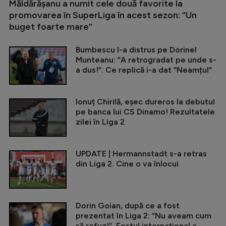
Măldărășanu a numit cele două favorite la
promovarea în SuperLiga în acest sezon: ”Un
buget foarte mare”
Bumbescu l-a distrus pe Dorinel
Munteanu: ”A retrogradat pe unde s-
a dus!”. Ce replică i-a dat ”Neamțul”
Ionuț Chirilă, eșec dureros la debutul
pe banca lui CS Dinamo! Rezultatele
zilei în Liga 2
UPDATE | Hermannstadt s-a retras
din Liga 2. Cine o va înlocui
Dorin Goian, după ce a fost
prezentat în Liga 2: ”Nu aveam cum
să refuz!”. Fostul internațional a