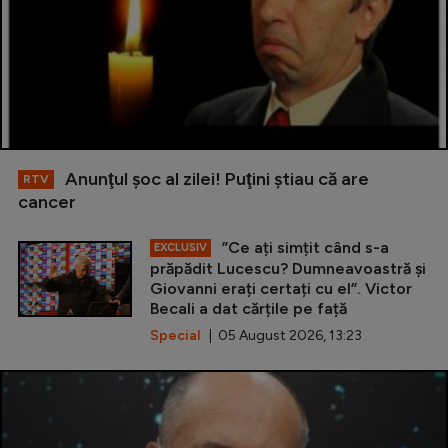
Anunţul şoc al zilei! Puţini ştiau că are
RTV
cancer
”Ce ați simțit când s-a
EXCLUSIV
prăpădit Lucescu? Dumneavoastră și
Giovanni erați certați cu el”. Victor
Becali a dat cărțile pe față
Special
| 05 August 2026, 13:23