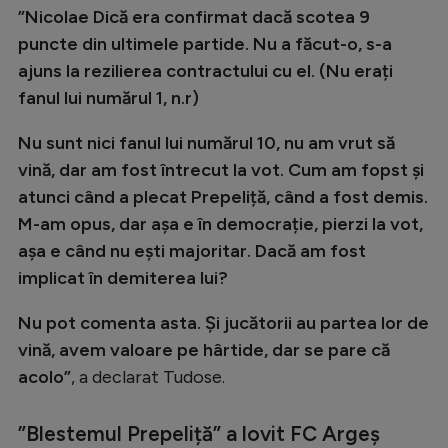
”Nicolae Dică era confirmat dacă scotea 9
Natație
puncte din ultimele partide. Nu a făcut-o, s-a
Formula 1
ajuns la rezilierea contractului cu el. (Nu erați
Gimnastică
fanul lui numărul 1, n.r)
Auto
Nu sunt nici fanul lui numărul 10, nu am vrut să
Rugby
vină, dar am fost întrecut la vot. Cum am fopst și
atunci când a plecat Prepeliță, când a fost demis.
Ciclism
M-am opus, dar așa e în democrație, pierzi la vot,
Alte sporturi
așa e când nu ești majoritar. Dacă am fost
implicat în demiterea lui?
JO 2024
JO 2026
Nu pot comenta asta. Și jucătorii au partea lor de
vină, avem valoare pe hârtide, dar se pare că
acolo”
, a declarat Tudose.
”Blestemul Prepeliță” a lovit FC Argeș