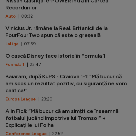
Nissan Qashqai e-POWER intră în Cartea
Recordurilor
Auto
| 08:32
Vinicius Jr. rămâne la Real. Britanicii de la
FourFourTwo spun că este o greșeală
LaLiga
| 07:59
O cască Disney face istorie în Formula 1
Formula 1
| 23:47
Baiaram, după KuPS - Craiova 1-1: ”Mă bucur că
am scos un rezultat pozitiv, cu siguranță ne vom
califica!”
Europa League
| 23:20
Alin Fică: ”Mă bucur că am simțit ce înseamnă
fotbalul jucând împotriva lui Tromso!” +
Explicațiile lui Folha
Conference League
| 22:52