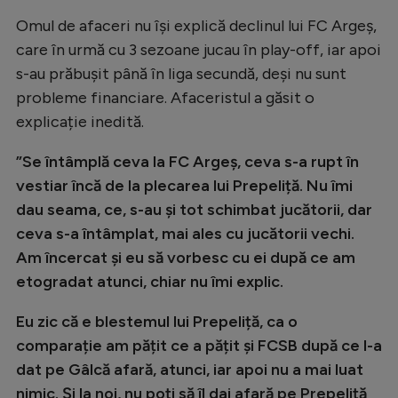
Intră în cont
Omul de afaceri nu își explică declinul lui FC Argeș,
Creează cont
care în urmă cu 3 sezoane jucau în play-off, iar apoi
s-au prăbușit până în liga secundă, deși nu sunt
probleme financiare. Afaceristul a găsit o
explicație inedită.
”Se întâmplă ceva la FC Argeș, ceva s-a rupt în
vestiar încă de la plecarea lui Prepeliță. Nu îmi
dau seama, ce, s-au și tot schimbat jucătorii, dar
ceva s-a întâmplat, mai ales cu jucătorii vechi.
Am încercat și eu să vorbesc cu ei după ce am
etogradat atunci, chiar nu îmi explic.
Eu zic că e blestemul lui Prepeliță, ca o
comparație am pățit ce a pățit și FCSB după ce l-a
dat pe Gâlcă afară, atunci, iar apoi nu a mai luat
nimic. Și la noi, nu poți să îl dai afară pe Prepeliță