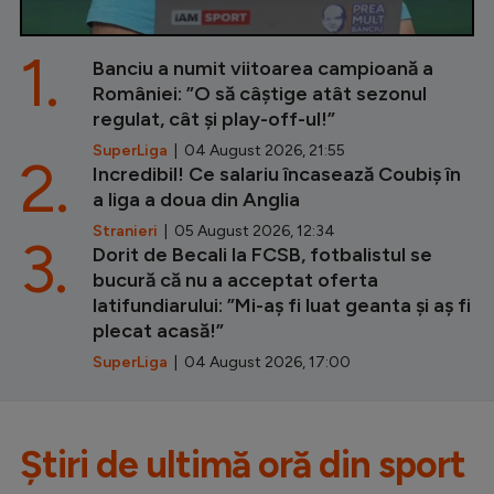
1.
Banciu a numit viitoarea campioană a
României: ”O să câștige atât sezonul
regulat, cât și play-off-ul!”
SuperLiga
| 04 August 2026, 21:55
2.
Incredibil! Ce salariu încasează Coubiș în
a liga a doua din Anglia
Stranieri
| 05 August 2026, 12:34
3.
Dorit de Becali la FCSB, fotbalistul se
bucură că nu a acceptat oferta
latifundiarului: ”Mi-aș fi luat geanta și aș fi
plecat acasă!”
SuperLiga
| 04 August 2026, 17:00
Știri de ultimă oră din sport