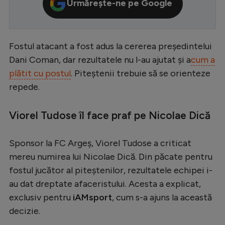
Urmărește-ne pe Google
Serie A
Bundesliga
Fostul atacant a fost adus la cererea președintelui
Ligue 1
Dani Coman, dar rezultatele nu l-au ajutat și a
cum a
Campionate
plătit cu postul
. Piteștenii trebuie să se orienteze
repede.
Starurile fotbalului
EURO 2024
Viorel Tudose îl face praf pe Nicolae Dică
Stranieri
Sponsor la FC Argeș, Viorel Tudose a criticat
Clasamente
mereu numirea lui Nicolae Dică. Din păcate pentru
fostul jucător al piteștenilor, rezultatele echipei i-
au dat dreptate afaceristului. Acesta a explicat,
exclusiv pentru
iAMsport
, cum s-a ajuns la această
Tenis
decizie.
Handbal