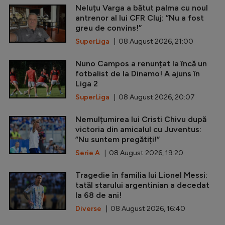
Neluțu Varga a bătut palma cu noul
antrenor al lui CFR Cluj: ”Nu a fost
greu de convins!”
SuperLiga
| 08 August 2026, 21:00
Nuno Campos a renunțat la încă un
fotbalist de la Dinamo! A ajuns în
Liga 2
SuperLiga
| 08 August 2026, 20:07
Nemulțumirea lui Cristi Chivu după
victoria din amicalul cu Juventus:
”Nu suntem pregătiți!”
Serie A
| 08 August 2026, 19:20
Tragedie în familia lui Lionel Messi:
tatăl starului argentinian a decedat
la 68 de ani!
Diverse
| 08 August 2026, 16:40