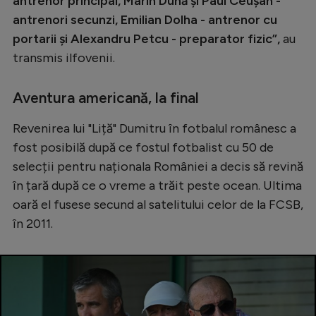
antrenor principal, Marin Dună și Paul Ceușan -
antrenori secunzi, Emilian Dolha - antrenor cu
portarii și Alexandru Petcu - preparator fizic”,
au
transmis ilfovenii.
Aventura americană, la final
Revenirea lui "Liță" Dumitru în fotbalul românesc a
fost posibilă după ce fostul fotbalist cu 50 de
selecții pentru naționala României a decis să revină
în țară după ce o vreme a trăit peste ocean. Ultima
oară el fusese secund al satelitului celor de la FCSB,
în 2011.