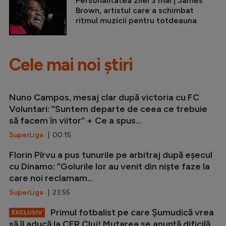
Personalitatea zilei 3 mai | James
Brown, artistul care a schimbat
ritmul muzicii pentru totdeauna
Cele mai noi știri
Nuno Campos, mesaj clar după victoria cu FC
Voluntari: ”Suntem departe de ceea ce trebuie
să facem în viitor” + Ce a spus...
SuperLiga
| 00:15
Florin Pîrvu a pus tunurile pe arbitraj după eșecul
cu Dinamo: ”Golurile lor au venit din niște faze la
care noi reclamam...
SuperLiga
| 23:55
Primul fotbalist pe care Șumudică vrea
EXCLUSIV
să îl aducă la CFR Cluj! Mutarea se anunță dificilă