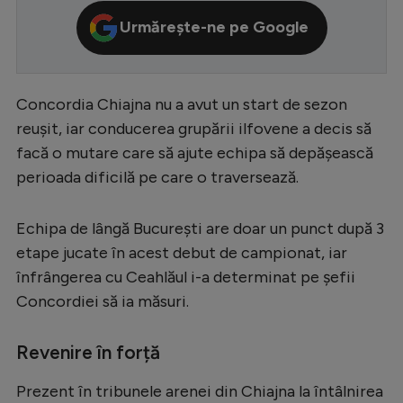
Serie A
Urmărește-ne pe Google
Bundesliga
Ligue 1
Concordia Chiajna nu a avut un start de sezon
Campionate
reușit, iar conducerea grupării ilfovene a decis să
facă o mutare care să ajute echipa să depășească
Starurile fotbalului
perioada dificilă pe care o traversează.
EURO 2024
Stranieri
Echipa de lângă București are doar un punct după 3
etape jucate în acest debut de campionat, iar
Clasamente
înfrângerea cu Ceahlăul i-a determinat pe șefii
Concordiei să ia măsuri.
Revenire în forță
Tenis
Handbal
Prezent în tribunele arenei din Chiajna la întâlnirea