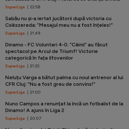
SuperLiga
| 22:58
Sabău nu și-a iertat jucătorii după victoria cu
Csikszereda: ”Mesajul meu nu a fost înțeles!”
SuperLiga
| 21:49
Dinamo - FC Voluntari 4-0. ”Câinii” au făcut
spectacol pe Arcul de Triumf! Victorie
categorică în fața ilfovenilor
SuperLiga
| 21:25
Neluțu Varga a bătut palma cu noul antrenor al lui
CFR Cluj: ”Nu a fost greu de convins!”
SuperLiga
| 21:00
Nuno Campos a renunțat la încă un fotbalist de la
Dinamo! A ajuns în Liga 2
SuperLiga
| 20:07