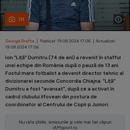
Special
(3)
Diverse
Inedit
George Drafta
| Publicat: 19.08.2024 17:06 | Actualizat:
Clasamente
19.08.2024 17:06
Ion "Liță" Dumitru (74 de ani) a revenit în stafful
unei echipe din România după o pauză de 13 ani.
Fostul mare fotbalist a devenit director tehnic al
Champions League
divizionarei secunde Concordia Chiajna. "Liță"
Europa League
Dumitru a fost "avansat", după ce a activat în
Conference League
cadrul clubului ilfovean din postura de
coordonator al Centrului de Copii și Juniori.
CM 2026
Premier League
Nu rata știrile, emisiunile și cele mai tari clipuri
LaLiga
iAMsport.ro