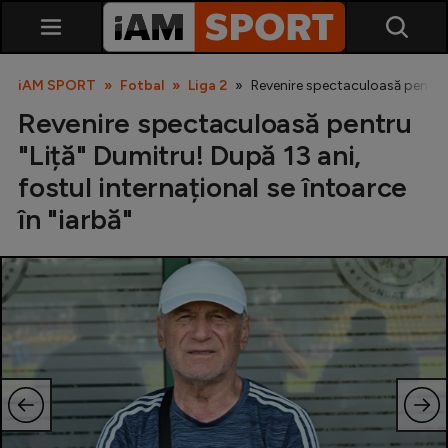
iAM SPORT
Fotbal
Liga 2
Revenire spectaculoasă pentru "
Revenire spectaculoasă pentru
"Liță" Dumitru! După 13 ani,
fostul internațional se întoarce
în "iarbă"
SuperLiga
Liga 2
Cupa României
Echipa Națională
U21
Fotbal feminin