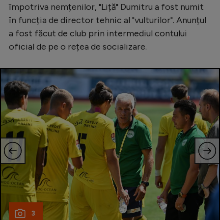
împotriva nemțenilor, "Liță" Dumitru a fost numit
Natație
în funcția de director tehnic al "vulturilor". Anunțul
Formula 1
a fost făcut de club prin intermediul contului
oficial de pe o rețea de socializare.
Gimnastică
Auto
Rugby
Ciclism
Alte sporturi
JO 2024
JO 2026
3