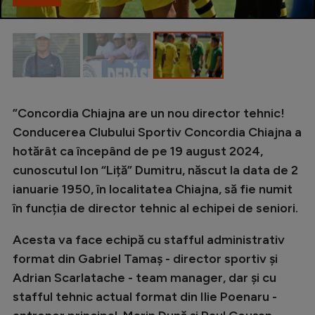
Intră în cont
Creează cont
”Concordia Chiajna are un nou director tehnic!
Conducerea Clubului Sportiv Concordia Chiajna a
hotărât ca începând de pe 19 august 2024,
cunoscutul Ion “Liță” Dumitru, născut la data de 2
ianuarie 1950, în localitatea Chiajna, să fie numit
în funcția de director tehnic al echipei de seniori.
Acesta va face echipă cu stafful administrativ
format din Gabriel Tamaș - director sportiv și
Adrian Scarlatache - team manager, dar și cu
stafful tehnic actual format din Ilie Poenaru -