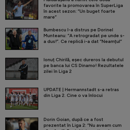
favorite la promovarea în SuperLiga
în acest sezon: ”Un buget foarte
mare”
Bumbescu l-a distrus pe Dorinel
Munteanu: ”A retrogradat pe unde s-
a dus!”. Ce replică i-a dat ”Neamțul”
Ionuț Chirilă, eșec dureros la debutul
pe banca lui CS Dinamo! Rezultatele
zilei în Liga 2
UPDATE | Hermannstadt s-a retras
din Liga 2. Cine o va înlocui
Dorin Goian, după ce a fost
prezentat în Liga 2: ”Nu aveam cum