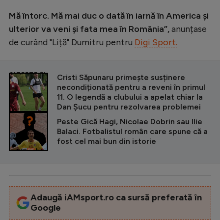
Mă întorc. Mă mai duc o dată în iarnă în America și
ulterior va veni și fata mea în România”,
anunțase
de curând "Liță" Dumitru pentru
Digi Sport.
CITEȘTE ȘI
Cristi Săpunaru primește susținere
necondiționată pentru a reveni în primul
11. O legendă a clubului a apelat chiar la
Dan Șucu pentru rezolvarea problemei
Peste Gică Hagi, Nicolae Dobrin sau Ilie
Balaci. Fotbalistul român care spune că a
fost cel mai bun din istorie
Adaugă iAMsport.ro ca sursă preferată în
Google