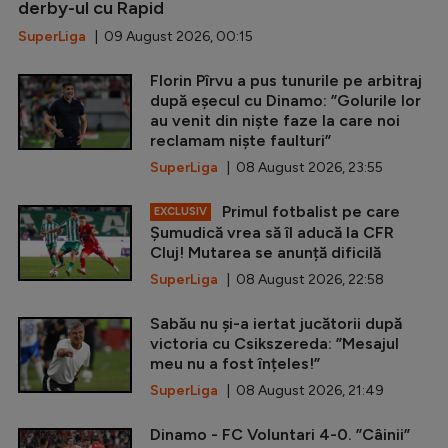
derby-ul cu Rapid
SuperLiga
| 09 August 2026, 00:15
Florin Pîrvu a pus tunurile pe arbitraj
după eșecul cu Dinamo: ”Golurile lor
au venit din niște faze la care noi
reclamam niște faulturi”
SuperLiga
| 08 August 2026, 23:55
Primul fotbalist pe care
EXCLUSIV
Șumudică vrea să îl aducă la CFR
Cluj! Mutarea se anunță dificilă
SuperLiga
| 08 August 2026, 22:58
Sabău nu și-a iertat jucătorii după
victoria cu Csikszereda: ”Mesajul
meu nu a fost înțeles!”
SuperLiga
| 08 August 2026, 21:49
Dinamo - FC Voluntari 4-0. ”Câinii”