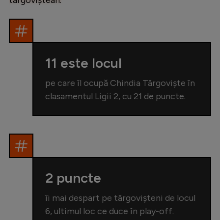
11 este locul
pe care îl ocupă Chindia Târgoviște în
clasamentul Ligii 2, cu 21 de puncte.
2 puncte
îi mai despart pe târgovișteni de locul
6, ultimul loc ce duce în play-off.