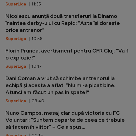
SuperLiga
| 11:35
Nicolescu anunță două transferuri la Dinamo
înaintea derby-ului cu Rapid: ”Asta își dorește
orice antrenor”
SuperLiga
| 10:56
Florin Prunea, avertisment pentru CFR Cluj: ”Va fi
o explozie!”
SuperLiga
| 10:17
Dani Coman a vrut să schimbe antrenorul la
echipă și acesta a aflat: ”Nu mi-a picat bine.
Atunci am făcut un pas în spate!”
SuperLiga
| 09:40
Nuno Campos, mesaj clar după victoria cu FC
Voluntari: ”Suntem departe de ceea ce trebuie
să facem în viitor” + Ce a spus...
SuperLiga
| 00:15