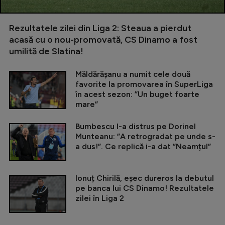
Rezultatele zilei din Liga 2: Steaua a pierdut
acasă cu o nou-promovată, CS Dinamo a fost
umilită de Slatina!
Măldărășanu a numit cele două
favorite la promovarea în SuperLiga
în acest sezon: ”Un buget foarte
mare”
Bumbescu l-a distrus pe Dorinel
Munteanu: ”A retrogradat pe unde s-
a dus!”. Ce replică i-a dat ”Neamțul”
Ionuț Chirilă, eșec dureros la debutul
pe banca lui CS Dinamo! Rezultatele
zilei în Liga 2