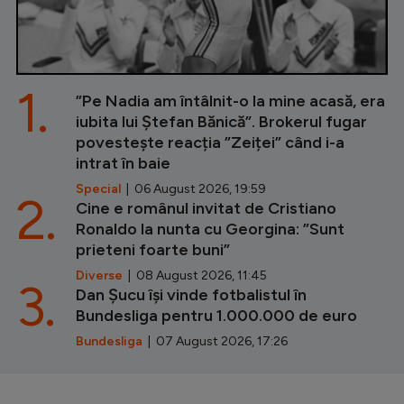
1.
”Pe Nadia am întâlnit-o la mine acasă, era
iubita lui Ștefan Bănică”. Brokerul fugar
povestește reacția ”Zeiței” când i-a
intrat în baie
Special
| 06 August 2026, 19:59
2.
Cine e românul invitat de Cristiano
Ronaldo la nunta cu Georgina: ”Sunt
prieteni foarte buni”
Diverse
| 08 August 2026, 11:45
3.
Dan Șucu își vinde fotbalistul în
Bundesliga pentru 1.000.000 de euro
Bundesliga
| 07 August 2026, 17:26