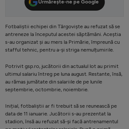
Urmărește-ne pe Google
Serie A
Bundesliga
Fotbaliștii echipei din Târgoviște au refuzat să se
Ligue 1
antreneze la începutul acestei săptămâni. Aceștia
Campionate
s-au organizat și au mers la Primărie, împreună cu
stafful tehnic, pentru a-și striga nemulțumirile.
Starurile fotbalului
EURO 2024
Potrivit gsp.ro, jucătorii din actualul lot au primit
Stranieri
ultimul salariu întreg pe luna august. Restante, însă,
au rămas jumătate din salariile de pe lunile
Clasamente
septembrie, octombrie, noiembrie.
Inițial, fotbaliștii ar fi trebuit să se reunească pe
data de 11 ianuarie. Jucătorii s-au prezentat la
Tenis
stadion, însă au refuzat să-și facă antrenamentul
Handbal