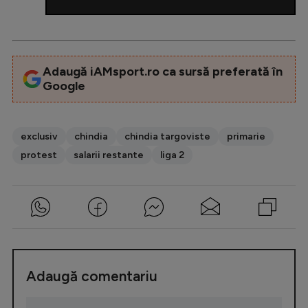
Adaugă iAMsport.ro ca sursă preferată în
Google
exclusiv
chindia
chindia targoviste
primarie
protest
salarii restante
liga 2
Adaugă comentariu