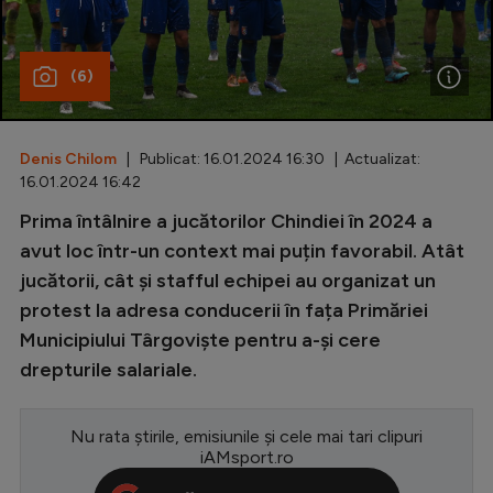
Special
(6)
Diverse
Inedit
Denis Chilom
| Publicat: 16.01.2024 16:30 | Actualizat:
Clasamente
16.01.2024 16:42
Prima întâlnire a jucătorilor Chindiei în 2024 a
avut loc într-un context mai puțin favorabil. Atât
jucătorii, cât și stafful echipei au organizat un
Champions League
protest la adresa conducerii în fața Primăriei
Europa League
Municipiului Târgoviște pentru a-și cere
Conference League
drepturile salariale.
CM 2026
Nu rata știrile, emisiunile și cele mai tari clipuri
Premier League
iAMsport.ro
LaLiga