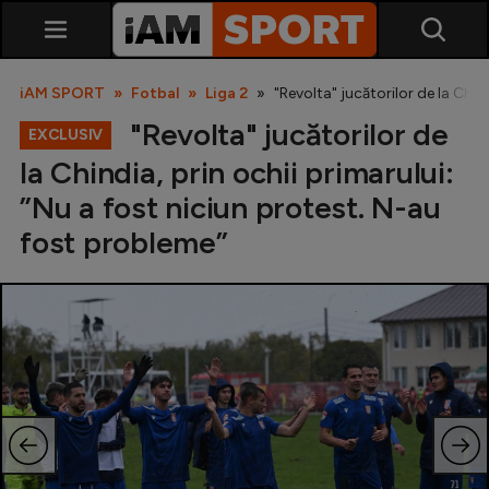
iAM SPORT
Fotbal
Liga 2
"Revolta" jucătorilor de la Chin
"Revolta" jucătorilor de
EXCLUSIV
la Chindia, prin ochii primarului:
”Nu a fost niciun protest. N-au
fost probleme”
SuperLiga
Liga 2
Cupa României
Echipa Națională
U21
Fotbal feminin