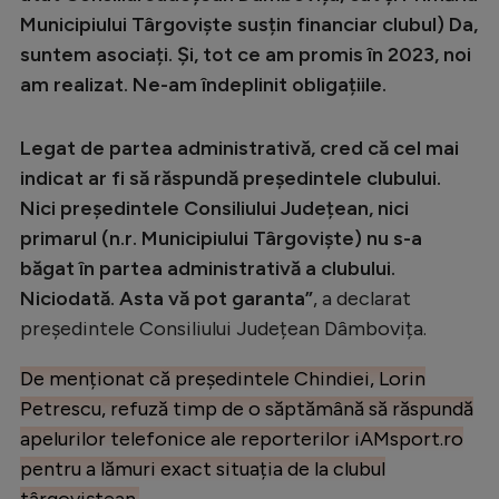
Municipiului Târgoviște susțin financiar clubul) Da,
suntem asociați. Și, tot ce am promis în 2023, noi
am realizat. Ne-am îndeplinit obligațiile.
Legat de partea administrativă, cred că cel mai
indicat ar fi să răspundă președintele clubului.
Nici președintele Consiliului Județean, nici
primarul (n.r. Municipiului Târgoviște) nu s-a
băgat în partea administrativă a clubului.
Niciodată. Asta vă pot garanta”
, a declarat
președintele Consiliului Județean Dâmbovița.
De menționat că președintele Chindiei, Lorin
Petrescu, refuză timp de o săptămână să răspundă
apelurilor telefonice ale reporterilor iAMsport.ro
pentru a lămuri exact situația de la clubul
târgoviștean.