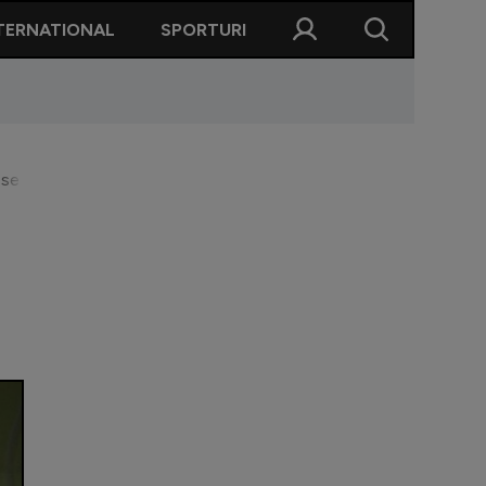
TERNATIONAL
SPORTURI
u se mai poate". Ce spune de venirea lui Dani Coman
.