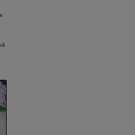
te
 vă