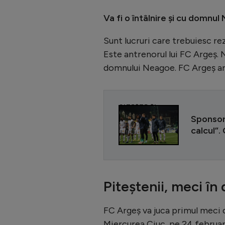
Va fi o întâlnire și cu domnul
Sunt lucruri care trebuiesc r
Este antrenorul lui FC Argeș.
domnului Neagoe. FC Argeș are
CITEȘTE ȘI
Sponsoru
calcul”.
Piteștenii, meci în
FC Argeș va juca primul meci d
Miercurea Ciuc, pe 24 februar