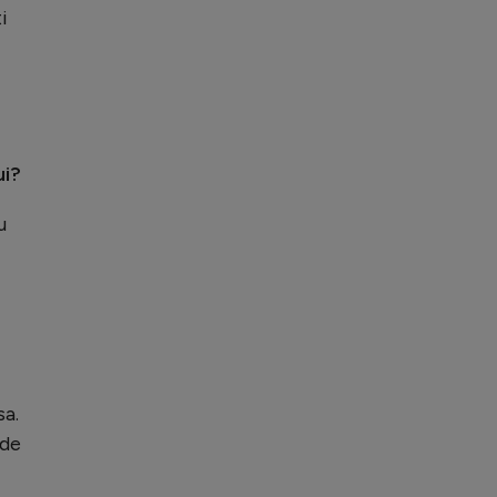
i
ui?
u
sa.
 de