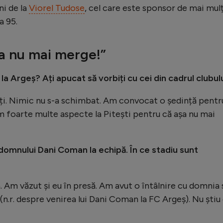
ni de la
Viorel Tudose
, cel care este sponsor de mai mulț
a 95.
a nu mai merge!”
la Argeș? Ați apucat să vorbiți cu cei din cadrul clubul
tiți. Nimic nu s-a schimbat. Am convocat o ședință pentr
ăm foarte multe aspecte la Pitești pentru că așa nu mai
omnului Dani Coman la echipă. În ce stadiu sunt
Am văzut și eu în presă. Am avut o întâlnire cu domnia 
(n.r. despre venirea lui Dani Coman la FC Argeș). Nu știu