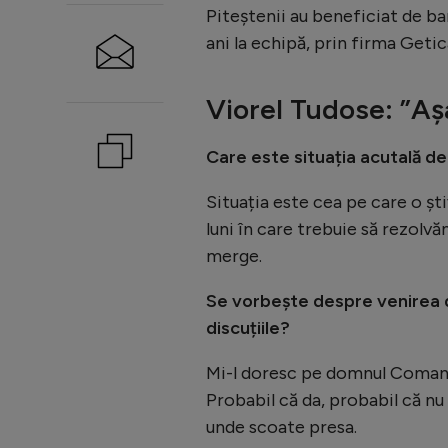
Piteștenii au beneficiat de ba
ani la echipă, prin firma Getic
Viorel Tudose: ”Aș
Care este situația acutală de 
Situația este cea pe care o ș
luni în care trebuie să rezolv
merge.
Se vorbește despre venirea d
discuțiile?
Mi-l doresc pe domnul Coman. 
Probabil că da, probabil că nu 
unde scoate presa.