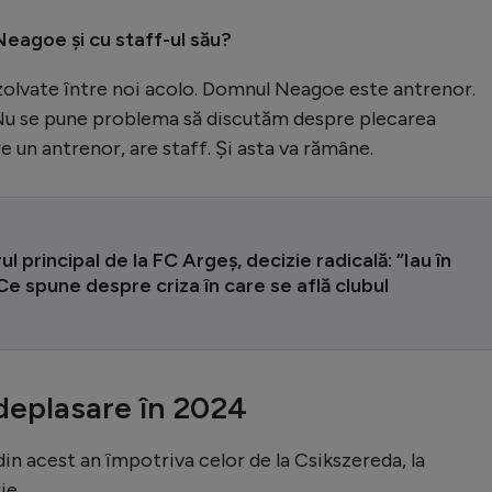
 Neagoe și cu staff-ul său?
ezolvate între noi acolo. Domnul Neagoe este antrenor.
 Nu se pune problema să discutăm despre plecarea
 un antrenor, are staff. Și asta va rămâne.
l principal de la FC Argeș, decizie radicală: ”Iau în
 Ce spune despre criza în care se află clubul
 deplasare în 2024
in acest an împotriva celor de la Csikszereda, la
ie.