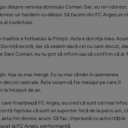
gur despre venirea domnului Coman. Dar, eu mi-l doresc
oresc un tandem cu dânsul. Să facem din FC Argeș un c
s al cuvântului.
 tradiție a fotbalului la Pitești. Asta e dorința mea. Acu
. Dorință există, dar să vedem dacă cel cu care discut, da
 Dani Coman, eu nu pot să infirm sau să confirm că ar f
ști. Așa nu mai merge. Eu nu mai rămân în asemenea
m decizii radicale. Ăsta voiam să fie mesajul pe care îl
i la început de an.
l care finanțează FC Argeș, eu cred că sunt cel mai înfo
torită faptului că sunt un suporter încă de la patru ani, c
ș, asta îmi doresc acum. Să fac, împreună cu autoritățile
u jucat la FC Argeș, performanță.