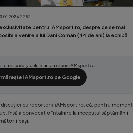
03.01.2024 22:52
n exclusivitate pentru iAMsport.ro, despre ce se mai
posibila venire a lui Dani Coman (44 de ani) la echipă.
e, emisiunile și cele mai tari clipuri iAMsport.ro
rmărește iAMsport.ro pe Google
l discuției cu reporterii iAMsport.ro, că, pentru moment
lub, însă a convocat o întâlnire la începutul săptămânii
rmătorii pași.