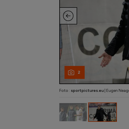
2
Foto :
sportpictures.eu
| Eugen Neago