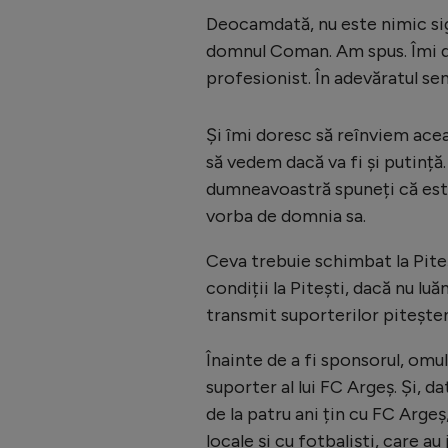
Deocamdată, nu este nimic si
domnul Coman. Am spus. Îmi d
profesionist. În adevăratul sen
Și îmi doresc să reînviem acea
să vedem dacă va fi și putință
dumneavoastră spuneți că este
vorba de domnia sa.
Ceva trebuie schimbat la Pite
condiții la Pitești, dacă nu luă
transmit suporterilor piteșten
Înainte de a fi sponsorul, omu
suporter al lui FC Argeș. Și, da
de la patru ani țin cu FC Arge
locale și cu fotbaliști, care a