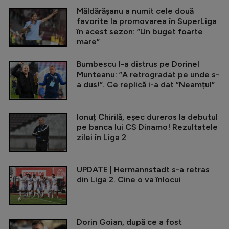
Măldărășanu a numit cele două
favorite la promovarea în SuperLiga
în acest sezon: ”Un buget foarte
mare”
Bumbescu l-a distrus pe Dorinel
Munteanu: ”A retrogradat pe unde s-
a dus!”. Ce replică i-a dat ”Neamțul”
Ionuț Chirilă, eșec dureros la debutul
pe banca lui CS Dinamo! Rezultatele
zilei în Liga 2
UPDATE | Hermannstadt s-a retras
din Liga 2. Cine o va înlocui
Dorin Goian, după ce a fost