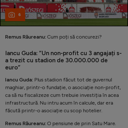
6
Remus Răureanu:
Cum poți să concurezi?
Iancu Guda: ”Un non-profit cu 3 angajați s-
a trezit cu stadion de 30.000.000 de
euro”
Iancu Guda:
Plus stadion făcut tot de guvernul
maghiar, printr-o fundație, o asociație non-profit,
ca să nu fiscalizeze cum trebuie investiția în acea
infrastructură. Nu intru acum în calcule, dar era
făcută printr-o asociație cu scop hotelier.
Remus Răureanu:
O pensiune de prin Satu Mare.