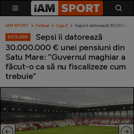
iAM SPORT
Fotbal
Liga 2
Sepsi îi datorează 30.000.000 
Sepsi îi datorează
EXCLUSIV
30.000.000 € unei pensiuni din
Satu Mare: ”Guvernul maghiar a
făcut-o ca să nu fiscalizeze cum
trebuie”
SuperLiga
Liga 2
Cupa României
Echipa Națională
U21
Fotbal feminin