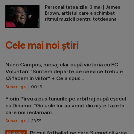
Personalitatea zilei 3 mai | James
Brown, artistul care a schimbat
ritmul muzicii pentru totdeauna
Cele mai noi știri
Nuno Campos, mesaj clar după victoria cu FC
Voluntari: ”Suntem departe de ceea ce trebuie
să facem în viitor” + Ce a spus...
SuperLiga
| 00:15
Florin Pîrvu a pus tunurile pe arbitraj după eșecul
cu Dinamo: ”Golurile lor au venit din niște faze la
care noi reclamam...
SuperLiga
| 23:55
Primul fotbalist pe care Șumudică vrea
EXCLUSIV