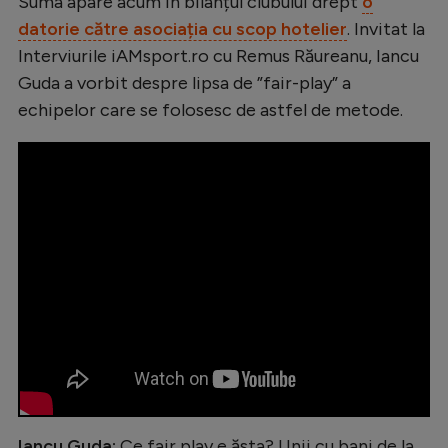
Intră în cont
Suma apare acum în bilanțul clubului drept
o
datorie către asociația cu scop hotelier
. Invitat la
Creează cont
Interviurile iAMsport.ro cu Remus Răureanu, Iancu
Guda a vorbit despre lipsa de ”fair-play” a
echipelor care se folosesc de astfel de metode.
Iancu Guda:
Ce fair play e ăsta? Unii cu bani de la