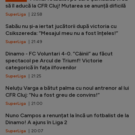
să îl aducă la CFR Cluj! Mutarea se anunță dificilă
SuperLiga
| 22:58
Sabău nu și-a iertat jucătorii după victoria cu
Csikszereda: ”Mesajul meu nu a fost înțeles!”
SuperLiga
| 21:49
Dinamo - FC Voluntari 4-0. ”Câinii” au făcut
spectacol pe Arcul de Triumf! Victorie
categorică în fața ilfovenilor
SuperLiga
| 21:25
Neluțu Varga a bătut palma cu noul antrenor al lui
CFR Cluj: ”Nu a fost greu de convins!”
SuperLiga
| 21:00
Nuno Campos a renunțat la încă un fotbalist de la
Dinamo! A ajuns în Liga 2
SuperLiga
| 20:07