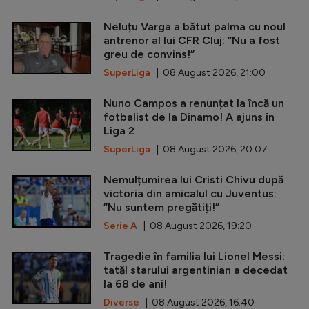
Neluțu Varga a bătut palma cu noul
antrenor al lui CFR Cluj: ”Nu a fost
greu de convins!”
SuperLiga
| 08 August 2026, 21:00
Nuno Campos a renunțat la încă un
fotbalist de la Dinamo! A ajuns în
Liga 2
SuperLiga
| 08 August 2026, 20:07
Nemulțumirea lui Cristi Chivu după
victoria din amicalul cu Juventus:
”Nu suntem pregătiți!”
Serie A
| 08 August 2026, 19:20
Tragedie în familia lui Lionel Messi:
tatăl starului argentinian a decedat
la 68 de ani!
Diverse
| 08 August 2026, 16:40