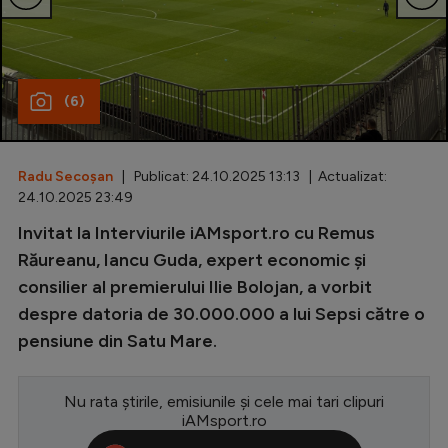
Special
Diverse
(6)
Inedit
Clasamente
Radu Secoșan
| Publicat: 24.10.2025 13:13 | Actualizat:
24.10.2025 23:49
Invitat la Interviurile iAMsport.ro cu Remus
Champions League
Răureanu, Iancu Guda, expert economic și
consilier al premierului Ilie Bolojan, a vorbit
Europa League
despre datoria de 30.000.000 a lui Sepsi către o
Conference League
pensiune din Satu Mare.
CM 2026
Nu rata știrile, emisiunile și cele mai tari clipuri
Premier League
iAMsport.ro
LaLiga