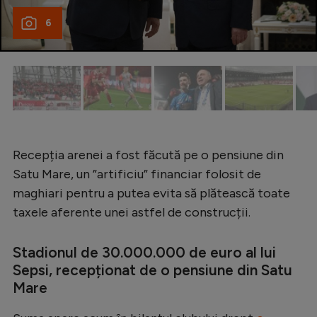
Natație
6
Formula 1
Gimnastică
Auto
Rugby
Ciclism
Recepția arenei a fost făcută pe o pensiune din
Alte sporturi
Satu Mare, un ”artificiu” financiar folosit de
maghiari pentru a putea evita să plătească toate
JO 2024
taxele aferente unei astfel de construcții.
JO 2026
Stadionul de 30.000.000 de euro al lui
Sepsi, recepționat de o pensiune din Satu
Mare