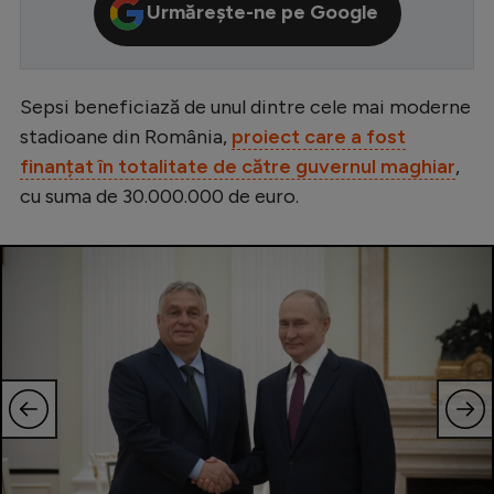
Urmărește-ne pe Google
Serie A
Bundesliga
Sepsi beneficiază de unul dintre cele mai moderne
Ligue 1
stadioane din România,
proiect care a fost
Campionate
finanțat în totalitate de către guvernul maghiar
,
Starurile fotbalului
cu suma de 30.000.000 de euro.
EURO 2024
Stranieri
Clasamente
Tenis
Handbal