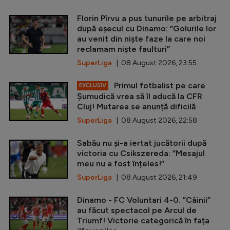
Florin Pîrvu a pus tunurile pe arbitraj
după eșecul cu Dinamo: ”Golurile lor
au venit din niște faze la care noi
reclamam niște faulturi”
SuperLiga
| 08 August 2026, 23:55
Primul fotbalist pe care
EXCLUSIV
Șumudică vrea să îl aducă la CFR
Cluj! Mutarea se anunță dificilă
SuperLiga
| 08 August 2026, 22:58
Sabău nu și-a iertat jucătorii după
victoria cu Csikszereda: ”Mesajul
meu nu a fost înțeles!”
SuperLiga
| 08 August 2026, 21:49
Dinamo - FC Voluntari 4-0. ”Câinii”
au făcut spectacol pe Arcul de
Triumf! Victorie categorică în fața