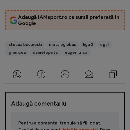
Adaugă iAMsport.ro ca sursă preferată în
Google
steaua bucuresti
metaloglobus
liga 2
egal
ghencea
daniel oprita
eugen trica
Adaugă comentariu
Pentru a comenta, trebuie să fii logat.
Dacă ai deja un cont,
intră în cont aici
. Daca