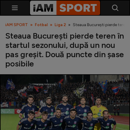
iAM SPORT
Fotbal
Liga 2
Steaua București pierde teren î
Steaua București pierde teren în
startul sezonului, după un nou
pas greșit. Două puncte din șase
posibile
SuperLiga
Liga 2
Cupa României
Echipa Națională
U21
Fotbal feminin