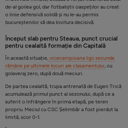
Intră în cont
de-al goilea gol, dar fotbaliștii oaspeților au creat
Creează cont
o linie defensivă solidă și nu le-au permis
bucureștenilor să dea lovitura decisivă.
Început slab pentru Steaua, punct crucial
pentru cealaltă formație din Capitală
În această situație,
vicecampioana ligii secunde
rămâne pe ultimele locuri ale clasamentului
, cu
golaveraj zero, după două meciuri.
De partea cealaltă, trupa antrenată de Eugen Trică
acumulează primul punct al sezonului, după ce a
suferit o înfrângere în prima etapă, pe teren
propriu. Meciul cu CSC Șelimbăr a fost pierdut la
limită, scor 0-1.