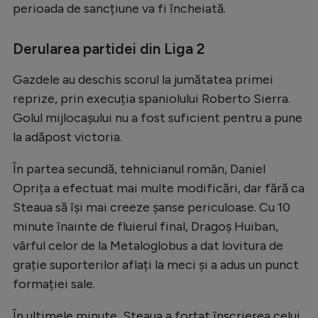
perioada de sancțiune va fi încheiată.
Natație
Formula 1
Derularea partidei din Liga 2
Gimnastică
Gazdele au deschis scorul la jumătatea primei
Auto
reprize, prin execuția spaniolului Roberto Sierra.
Golul mijlocașului nu a fost suficient pentru a pune
Rugby
la adăpost victoria.
Ciclism
În partea secundă, tehnicianul român, Daniel
Alte sporturi
Oprița a efectuat mai multe modificări, dar fără ca
JO 2024
Steaua să își mai creeze șanse periculoase. Cu 10
JO 2026
minute înainte de fluierul final, Dragoș Huiban,
vârful celor de la Metaloglobus a dat lovitura de
grație suporterilor aflați la meci și a adus un punct
formației sale.
În ultimele minute, Steaua a forțat înscrierea celui