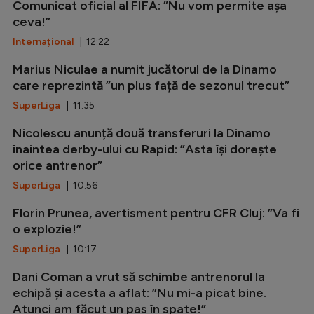
Comunicat oficial al FIFA: ”Nu vom permite așa
ceva!”
Internațional
| 12:22
Marius Niculae a numit jucătorul de la Dinamo
care reprezintă ”un plus față de sezonul trecut”
SuperLiga
| 11:35
Nicolescu anunță două transferuri la Dinamo
înaintea derby-ului cu Rapid: ”Asta își dorește
orice antrenor”
SuperLiga
| 10:56
Florin Prunea, avertisment pentru CFR Cluj: ”Va fi
o explozie!”
SuperLiga
| 10:17
Dani Coman a vrut să schimbe antrenorul la
echipă și acesta a aflat: ”Nu mi-a picat bine.
Atunci am făcut un pas în spate!”