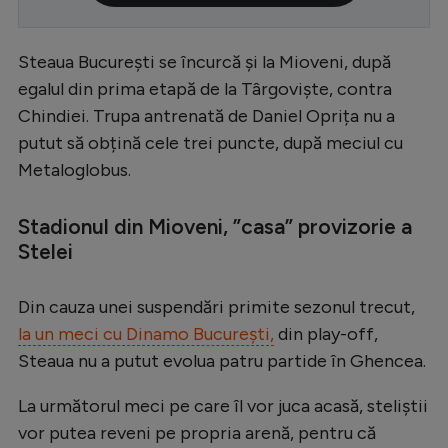
Serie A
Steaua București se încurcă și la Mioveni, după
Bundesliga
egalul din prima etapă de la Târgoviște, contra
Ligue 1
Chindiei. Trupa antrenată de Daniel Oprița nu a
Campionate
putut să obțină cele trei puncte, după meciul cu
Metaloglobus.
Starurile fotbalului
EURO 2024
Stadionul din Mioveni, ”casa” provizorie a
Stelei
Stranieri
Clasamente
Din cauza unei suspendări primite sezonul trecut,
la un meci cu Dinamo București,
din play-off,
Steaua nu a putut evolua patru partide în Ghencea.
Tenis
La următorul meci pe care îl vor juca acasă, steliștii
Handbal
vor putea reveni pe propria arenă, pentru că