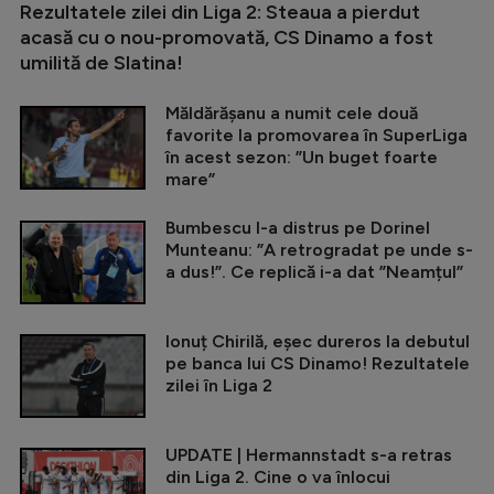
Rezultatele zilei din Liga 2: Steaua a pierdut
acasă cu o nou-promovată, CS Dinamo a fost
umilită de Slatina!
Măldărășanu a numit cele două
favorite la promovarea în SuperLiga
în acest sezon: ”Un buget foarte
mare”
Bumbescu l-a distrus pe Dorinel
Munteanu: ”A retrogradat pe unde s-
a dus!”. Ce replică i-a dat ”Neamțul”
Ionuț Chirilă, eșec dureros la debutul
pe banca lui CS Dinamo! Rezultatele
zilei în Liga 2
UPDATE | Hermannstadt s-a retras
din Liga 2. Cine o va înlocui