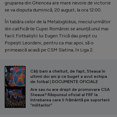
gruparea din Ghencea are mare nevoie de victorie
se va disputa duminică, 20 august, la ora 12:00.
În tabăra celor de la Metaloglobus, meciul următor
din calificările Cupei României se anunță unul mai
facil. Fotbaliștii lui Eugen Trică dau piept cu
Popești Leordeni, pentru ca mai apoi, să o
primească acasă pe CSM Slatina, în Liga 2.
CITEȘTE ȘI
Câți bani a cheltuit, de fapt, Steaua în
ultimii doi ani și ce buget a avut echipa
de fotbal | DOCUMENTE OFICIALE
Are sau nu are drept de promovare CSA
Steaua? Răspunsul oficial al FRF la
întrebarea care îi frământă pe suporterii
”militarilor”