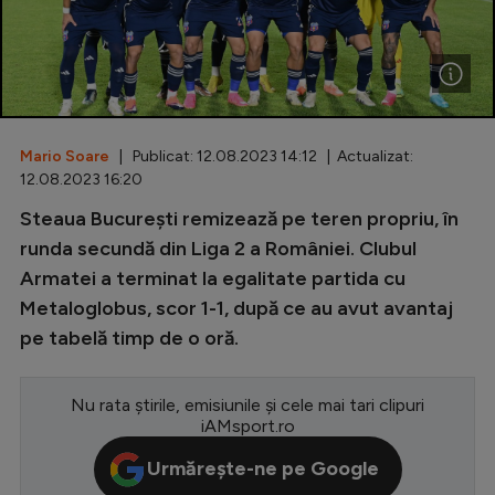
Special
Diverse
Inedit
Mario Soare
| Publicat: 12.08.2023 14:12 | Actualizat:
Clasamente
12.08.2023 16:20
Steaua București remizează pe teren propriu, în
runda secundă din Liga 2 a României. Clubul
Armatei a terminat la egalitate partida cu
Champions League
Metaloglobus, scor 1-1, după ce au avut avantaj
Europa League
pe tabelă timp de o oră.
Conference League
CM 2026
Nu rata știrile, emisiunile și cele mai tari clipuri
iAMsport.ro
Premier League
Urmărește-ne pe Google
LaLiga