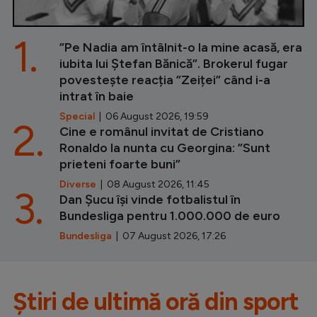
1.
”Pe Nadia am întâlnit-o la mine acasă, era
iubita lui Ștefan Bănică”. Brokerul fugar
povestește reacția ”Zeiței” când i-a
intrat în baie
Special
| 06 August 2026, 19:59
2.
Cine e românul invitat de Cristiano
Ronaldo la nunta cu Georgina: ”Sunt
prieteni foarte buni”
Diverse
| 08 August 2026, 11:45
3.
Dan Șucu își vinde fotbalistul în
Bundesliga pentru 1.000.000 de euro
Bundesliga
| 07 August 2026, 17:26
Știri de ultimă oră din sport