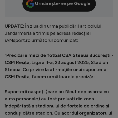
Urmărește-ne pe Google
Serie A
Bundesliga
UPDATE:
În ziua din urma publicării articolului,
Ligue 1
Jandarmeria a trimis pe adresa redacției
Campionate
iAMsport.ro următorul comunicat:
Starurile fotbalului
”
Precizare meci de fotbal CSA Steaua București -
EURO 2024
CSM Reșița, Liga a II-a, 23 august 2025, Stadion
Stranieri
Steaua. Cu privire la afirmațiile unui suporter al
Clasamente
CSM Reșița, facem următoarele precizări:
Suporterii oaspeți (care au făcut deplasarea cu
auto personale) au fost preluați din zona
Tenis
îndepărtată a stadionului de forțele de ordine și
conduși către stadion. Cu acordul organizatorului
Handbal