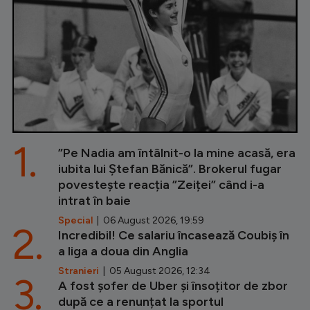
1.
”Pe Nadia am întâlnit-o la mine acasă, era
iubita lui Ștefan Bănică”. Brokerul fugar
povestește reacția ”Zeiței” când i-a
intrat în baie
Special
| 06 August 2026, 19:59
2.
Incredibil! Ce salariu încasează Coubiș în
a liga a doua din Anglia
Stranieri
| 05 August 2026, 12:34
3.
A fost șofer de Uber și însoțitor de zbor
după ce a renunțat la sportul