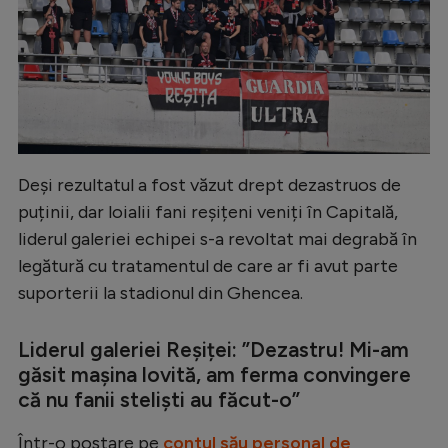
Deși rezultatul a fost văzut drept dezastruos de
puținii, dar loialii fani reșițeni veniți în Capitală,
liderul galeriei echipei s-a revoltat mai degrabă în
legătură cu tratamentul de care ar fi avut parte
suporterii la stadionul din Ghencea.
Liderul galeriei Reșiței: ”Dezastru! Mi-am
găsit mașina lovită, am ferma convingere
că nu fanii steliști au făcut-o”
Într-o postare pe
contul său personal de