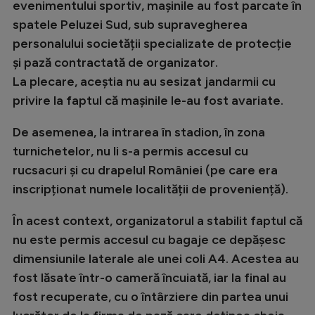
evenimentului sportiv, mașinile au fost parcate în
Natație
spatele Peluzei Sud, sub supravegherea
Formula 1
personalului societății specializate de protecție
și pază contractată de organizator.
Gimnastică
La plecare, aceștia nu au sesizat jandarmii cu
Auto
privire la faptul că mașinile le-au fost avariate.
Rugby
De asemenea, la intrarea în stadion, în zona
Ciclism
turnichetelor, nu li s-a permis accesul cu
rucsacuri și cu drapelul României (pe care era
Alte sporturi
inscripționat numele localității de proveniență).
JO 2024
În acest context, organizatorul a stabilit faptul că
JO 2026
nu este permis accesul cu bagaje ce depășesc
dimensiunile laterale ale unei coli A4. Acestea au
fost lăsate într-o cameră încuiată, iar la final au
fost recuperate, cu o întârziere din partea unui