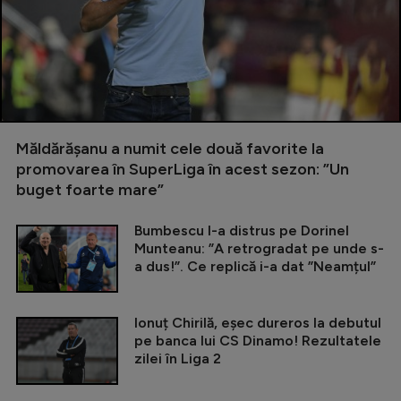
Măldărășanu a numit cele două favorite la
promovarea în SuperLiga în acest sezon: ”Un
buget foarte mare”
Bumbescu l-a distrus pe Dorinel
Munteanu: ”A retrogradat pe unde s-
a dus!”. Ce replică i-a dat ”Neamțul”
Ionuț Chirilă, eșec dureros la debutul
pe banca lui CS Dinamo! Rezultatele
zilei în Liga 2