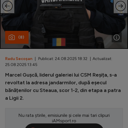
Special
Diverse
Inedit
(8)
Clasamente
Radu Secoșan
| Publicat: 24.08.2025 18:32 | Actualizat:
25.08.2025 13:45
Champions League
Marcel Gușcă, liderul galeriei lui CSM Reșița, s-a
revoltat la adresa jandarmilor, după eșecul
Europa League
bănățenilor cu Steaua, scor 1-2, din etapa a patra
Conference League
a Ligii 2.
CM 2026
Premier League
Nu rata știrile, emisiunile și cele mai tari clipuri
iAMsport.ro
LaLiga