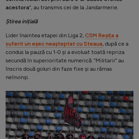
acestora
”, au transmis cei de la Jandarmerie.
Știrea inițială
Lider înaintea etapei din Liga 2,
CSM Reșița a
suferit un eșec neașteptat cu Steaua
, după ce a
condus la pauză cu 1-0 și a evoluat toată repriza
secundă în superioritate numerică. ”Militarii” au
înscris două goluri din faze fixe și au rămas
neînvinși.