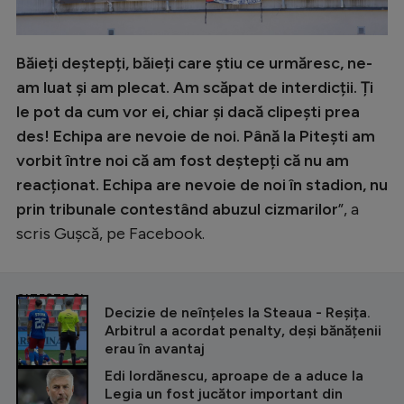
Băieți deștepți, băieți care știu ce urmăresc, ne-
am luat și am plecat. Am scăpat de interdicții. Ți
le pot da cum vor ei, chiar și dacă clipești prea
des! Echipa are nevoie de noi. Până la Pitești am
vorbit între noi că am fost deștepți că nu am
reacționat. Echipa are nevoie de noi în stadion, nu
prin tribunale contestând abuzul cizmarilor
”, a
scris Gușcă, pe Facebook.
CITEȘTE ȘI
Decizie de neînțeles la Steaua - Reșița.
Arbitrul a acordat penalty, deși bănățenii
erau în avantaj
Edi Iordănescu, aproape de a aduce la
Legia un fost jucător important din