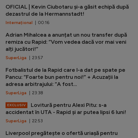
OFICIAL | Kevin Ciubotaru și-a găsit echipă după
dezastrul de la Hermannstadt!
Internațional
| 00:16
Adrian Mihalcea a anunțat un nou transfer după
remiza cu Rapid: ”Vom vedea dacă vor mai veni
alți jucători!”
SuperLiga
| 23:57
Fotbalistul de la Rapid care l-a dat pe spate pe
Pancu: ”Foarte bun pentru noi!” + Acuzații la
adresa arbitrajului: ”A fost...
SuperLiga
| 23:38
Lovitură pentru Alexi Pitu: s-a
EXCLUSIV
accidentat în UTA - Rapid și ar putea lipsi 6 luni!
SuperLiga
| 22:53
Liverpool pregătește o ofertă uriașă pentru