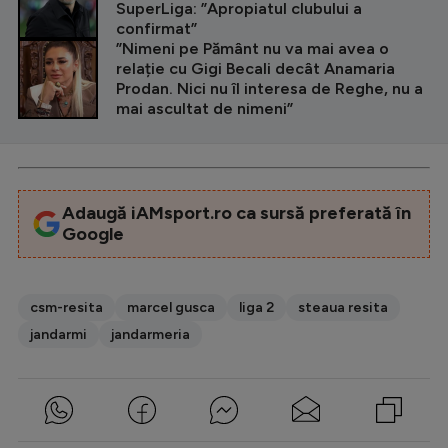
SuperLiga: ”Apropiatul clubului a
confirmat”
”Nimeni pe Pământ nu va mai avea o
relație cu Gigi Becali decât Anamaria
Prodan. Nici nu îl interesa de Reghe, nu a
mai ascultat de nimeni”
Adaugă iAMsport.ro ca sursă preferată în
Google
csm-resita
marcel gusca
liga 2
steaua resita
jandarmi
jandarmeria