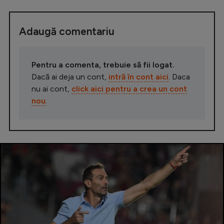
Adaugă comentariu
Pentru a comenta, trebuie să fii logat.
Dacă ai deja un cont,
intră în cont aici
. Daca
nu ai cont,
click aici pentru a crea un cont
nou
.