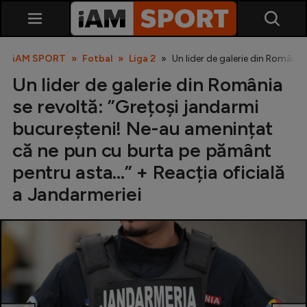
iAM SPORT
Fotbal
Liga 2
Un lider de galerie din România
Un lider de galerie din România
se revoltă: ”Grețoși jandarmi
bucureșteni! Ne-au amenințat
că ne pun cu burta pe pământ
pentru asta...” + Reacția oficială
SuperLiga
a Jandarmeriei
Liga 2
Cupa României
Echipa Națională
U21
Fotbal feminin