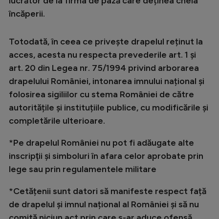
lucrător de la firma de pază care deținea cheia
Intră în cont
încăperii.
Creează cont
Totodată, în ceea ce privește drapelul reținut la
acces, acesta nu respecta prevederile art. 1 și
art. 20 din Legea nr. 75/1994 privind arborarea
drapelului României, intonarea imnului național și
folosirea sigiliilor cu stema României de către
autoritățile și instituțiile publice, cu modificările și
completările ulterioare.
*Pe drapelul României nu pot fi adăugate alte
inscripţii şi simboluri în afara celor aprobate prin
lege sau prin regulamentele militare
*Cetățenii sunt datori să manifeste respect față
de drapelul și imnul național al României și să nu
comită niciun act prin care s-ar aduce ofensă