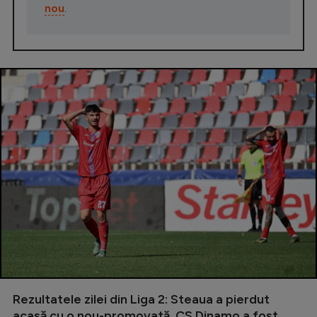
nou
.
Rezultatele zilei din Liga 2: Steaua a pierdut
acasă cu o nou-promovată, CS Dinamo a fost