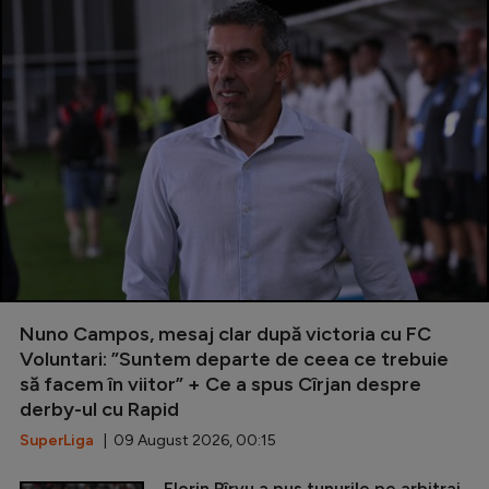
Nuno Campos, mesaj clar după victoria cu FC
Voluntari: ”Suntem departe de ceea ce trebuie
să facem în viitor” + Ce a spus Cîrjan despre
derby-ul cu Rapid
SuperLiga
| 09 August 2026, 00:15
Florin Pîrvu a pus tunurile pe arbitraj