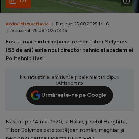
(2)
Special
Diverse
Andrei Mazurchievici
| Publicat: 25.08.2025 14:16
| Actualizat: 25.08.2025 14:16
Inedit
Fostul mare internațional român Tibor Selymes
Clasamente
(55 de ani) este noul director tehnic al academiei
Politehnicii Iași.
Nu rata știrile, emisiunile și cele mai tari clipuri
Champions League
iAMsport.ro
Europa League
Urmărește-ne pe Google
Conference League
CM 2026
Născut pe 14 mai 1970, la Bălan, județul Harghita,
Premier League
Tibor Selymes este cetățean român, maghiar și
LaLiga
belgian și deține Licența UEFA PRO.