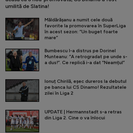
umilită de Slatina!
Măldărășanu a numit cele două
favorite la promovarea în SuperLiga
în acest sezon: ”Un buget foarte
mare”
Bumbescu l-a distrus pe Dorinel
Munteanu: ”A retrogradat pe unde s-
a dus!”. Ce replică i-a dat ”Neamțul”
Ionuț Chirilă, eșec dureros la debutul
pe banca lui CS Dinamo! Rezultatele
zilei în Liga 2
UPDATE | Hermannstadt s-a retras
din Liga 2. Cine o va înlocui