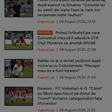
după eșecul cu Dinamo: ”Golurile lor
au venit din niște faze la care noi
reclamam niște faulturi”
SuperLiga
| 08 August 2026, 23:55
Primul fotbalist pe care
EXCLUSIV
Șumudică vrea să îl aducă la CFR
Cluj! Mutarea se anunță dificilă
SuperLiga
| 08 August 2026, 22:58
Sabău nu și-a iertat jucătorii după
victoria cu Csikszereda: ”Mesajul
meu nu a fost înțeles!”
SuperLiga
| 08 August 2026, 21:49
Dinamo - FC Voluntari 4-0. ”Câinii”
au făcut spectacol pe Arcul de
Triumf! Victorie categorică în fața
ilfovenilor
SuperLiga
| 08 August 2026, 21:25