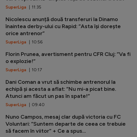
SuperLiga
| 11:35
Nicolescu anunță două transferuri la Dinamo
înaintea derby-ului cu Rapid: ”Asta își dorește
orice antrenor”
SuperLiga
| 10:56
Florin Prunea, avertisment pentru CFR Cluj: ”Va fi
o explozie!”
SuperLiga
| 10:17
Dani Coman a vrut să schimbe antrenorul la
echipă și acesta a aflat: ”Nu mi-a picat bine.
Atunci am făcut un pas în spate!”
SuperLiga
| 09:40
Nuno Campos, mesaj clar după victoria cu FC
Voluntari: ”Suntem departe de ceea ce trebuie
să facem în viitor” + Ce a spus...