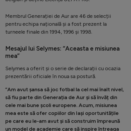
Serie A
Membrul Generației de Aur are 46 de selecții
Bundesliga
pentru echipa națională și a fost prezent la
Ligue 1
turneele finale din 1994, 1996 și 1998.
Campionate
Mesajul lui Selymes: ”Aceasta e misiunea
Starurile fotbalului
mea”
EURO 2024
Selymes a oferit și o serie de declarații cu ocazia
Stranieri
prezentării oficiale în noua sa postură.
Clasamente
”Am avut șansa să joc fotbal la cel mai înalt nivel,
să fiu parte din Generația de Aur și să învăț din
cele mai bune școli europene. Acum, misiunea
mea este să ofer copiilor din Iași oportunitățile
Tenis
pe care eu le-am avut și să construim împreună
Handbal
un model de academie care să inspire întreaga