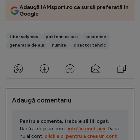
Adaugă iAMsport.ro ca sursă preferată în
Google
tibor selymes
politehnica iasi
academie
generatia de aur
numire
director tehnic
Adaugă comentariu
Pentru a comenta, trebuie să fii logat.
Dacă ai deja un cont,
intră în cont aici
. Daca
nu ai cont,
click aici pentru a crea un cont