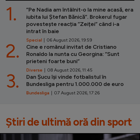
1.
”Pe Nadia am întâlnit-o la mine acasă, era
iubita lui Ștefan Bănică”. Brokerul fugar
povestește reacția ”Zeiței” când i-a
intrat în baie
Special
| 06 August 2026, 19:59
2.
Cine e românul invitat de Cristiano
Ronaldo la nunta cu Georgina: ”Sunt
prieteni foarte buni”
Diverse
| 08 August 2026, 11:45
3.
Dan Șucu își vinde fotbalistul în
Bundesliga pentru 1.000.000 de euro
Bundesliga
| 07 August 2026, 17:26
Știri de ultimă oră din sport