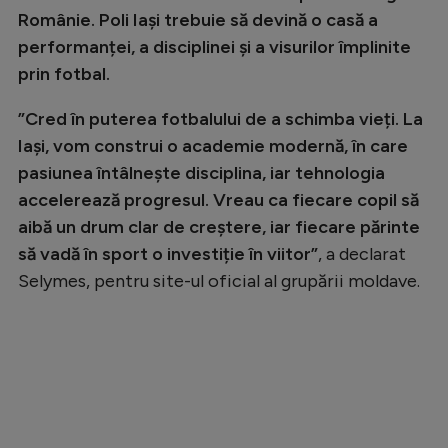
Românie. Poli Iași trebuie să devină o casă a
Natație
performanței, a disciplinei și a visurilor împlinite
Formula 1
prin fotbal.
Gimnastică
”Cred în puterea fotbalului de a schimba vieți. La
Auto
Iași, vom construi o academie modernă, în care
Rugby
pasiunea întâlnește disciplina, iar tehnologia
accelerează progresul. Vreau ca fiecare copil să
Ciclism
aibă un drum clar de creștere, iar fiecare părinte
Alte sporturi
să vadă în sport o investiție în viitor”
, a declarat
JO 2024
Selymes, pentru site-ul oficial al grupării moldave.
JO 2026