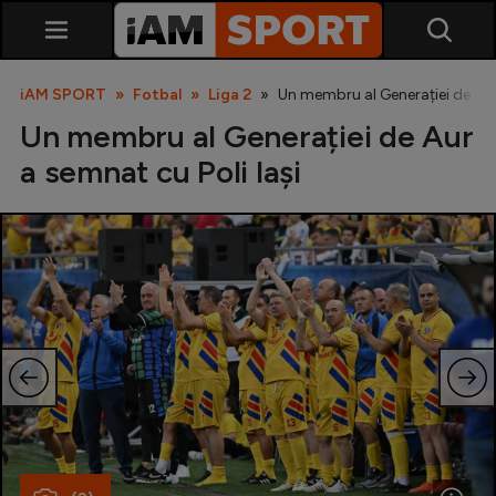
iAM SPORT
Fotbal
Liga 2
Un membru al Generației de Aur 
Un membru al Generației de Aur
a semnat cu Poli Iași
SuperLiga
Liga 2
Cupa României
Echipa Națională
U21
Fotbal feminin