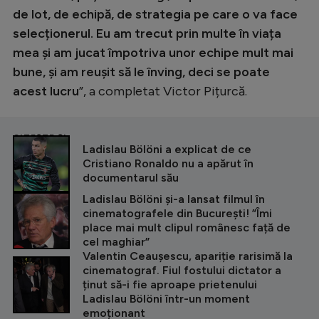
de lot, de echipă, de strategia pe care o va face
selecționerul. Eu am trecut prin multe în viața
mea și am jucat împotriva unor echipe mult mai
bune, și am reușit să le înving, deci se poate
acest lucru
”, a completat Victor Pițurcă.
CITEȘTE ȘI
Ladislau Bölöni a explicat de ce
Cristiano Ronaldo nu a apărut în
documentarul său
Ladislau Bölöni și-a lansat filmul în
cinematografele din București! ”Îmi
place mai mult clipul românesc față de
cel maghiar”
Valentin Ceaușescu, apariție rarisimă la
cinematograf. Fiul fostului dictator a
ținut să-i fie aproape prietenului
Ladislau Bölöni într-un moment
emoționant