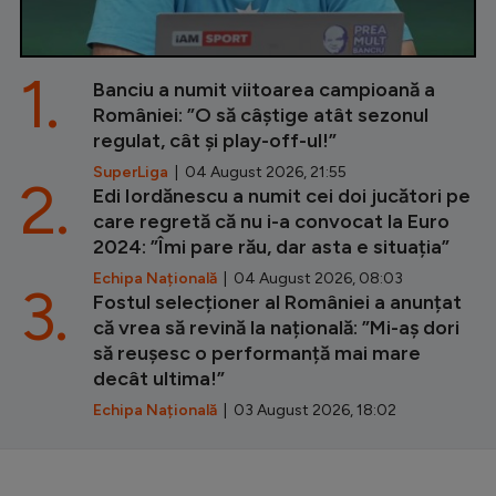
1.
Banciu a numit viitoarea campioană a
României: ”O să câștige atât sezonul
regulat, cât și play-off-ul!”
SuperLiga
| 04 August 2026, 21:55
2.
Edi Iordănescu a numit cei doi jucători pe
care regretă că nu i-a convocat la Euro
2024: ”Îmi pare rău, dar asta e situația”
Echipa Națională
| 04 August 2026, 08:03
3.
Fostul selecționer al României a anunțat
că vrea să revină la națională: ”Mi-aș dori
să reușesc o performanță mai mare
decât ultima!”
Echipa Națională
| 03 August 2026, 18:02