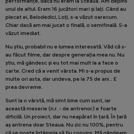
performanțe, dacă nu eram la Steaua. Am depins
unul de altul. Eram 16 jucători mari și lați. Când au
plecat ei, Belodedici, Loți, s-a văzut oarecum.
Chiar dacă am mai jucat o finală, o semifinală. S-a
văzut imediat.
Nu știu, probabil nu e lumea interesată. Văd că s-
au făcut filme, dar despre generația mea nu. Nu
știu, mă gândesc și eu tot mai mult la a face o
carte. Cred că a venit vârsta. Mi s-a propus de
multe ori asta, dar undeva, pe la 75 de ani... E
prea devreme.
Sunt la o vârstă, mă simt bine cum sunt, iar
această meserie (n.r. - de antrenor) e foarte
dificilă. Un proiect, dar nu neapărat în țară. În țară
aș antrena doar Steaua. Nu zic nu 100%, pentru
că se poate întâmpla să fiu convins. Mă gândeam