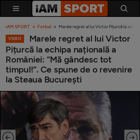
iAM SPORT
Fotbal
Marele regret al lui Victor Pițurcă la ech
Marele regret al lui Victor
VIDEO
Pițurcă la echipa națională a
României: ”Mă gândesc tot
timpul!”. Ce spune de o revenire
la Steaua București
SuperLiga
Liga 2
Cupa României
Echipa Națională
U21
Fotbal feminin