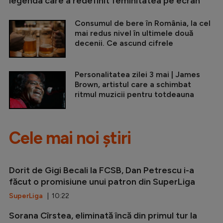
legenda care a redefinit feminitatea pe ecran
Consumul de bere în România, la cel
mai redus nivel în ultimele două
decenii. Ce ascund cifrele
Personalitatea zilei 3 mai | James
Brown, artistul care a schimbat
ritmul muzicii pentru totdeauna
Cele mai noi știri
Dorit de Gigi Becali la FCSB, Dan Petrescu i-a
făcut o promisiune unui patron din SuperLiga
SuperLiga
| 10:22
Sorana Cîrstea, eliminată încă din primul tur la