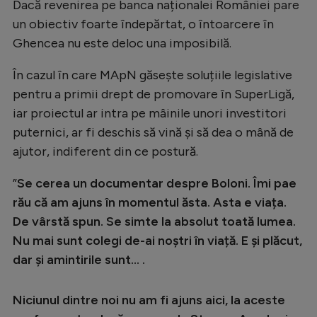
Intră în cont
Dacă revenirea pe banca naționalei României pare
un obiectiv foarte îndepărtat, o întoarcere în
Creează cont
Ghencea nu este deloc una imposibilă.
În cazul în care MApN găsește soluțiile legislative
pentru a primii drept de promovare în SuperLigă,
iar proiectul ar intra pe mâinile unori investitori
puternici, ar fi deschis să vină și să dea o mână de
ajutor, indiferent din ce postură.
”
Se cerea un documentar despre Boloni. Îmi pae
rău că am ajuns în momentul ăsta. Asta e viața.
De vârstă spun. Se simte la absolut toată lumea.
Nu mai sunt colegi de-ai noștri în viață. E și plăcut,
dar și amintirile sunt... .
Niciunul dintre noi nu am fi ajuns aici, la aceste