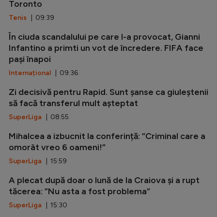
Toronto
Tenis
| 09:39
În ciuda scandalului pe care l-a provocat, Gianni
Infantino a primti un vot de încredere. FIFA face
pași înapoi
Internațional
| 09:36
Zi decisivă pentru Rapid. Sunt șanse ca giuleștenii
să facă transferul mult așteptat
SuperLiga
| 08:55
Mihalcea a izbucnit la conferință: ”Criminal care a
omorât vreo 6 oameni!”
SuperLiga
| 15:59
A plecat după doar o lună de la Craiova și a rupt
tăcerea: ”Nu asta a fost problema”
SuperLiga
| 15:30