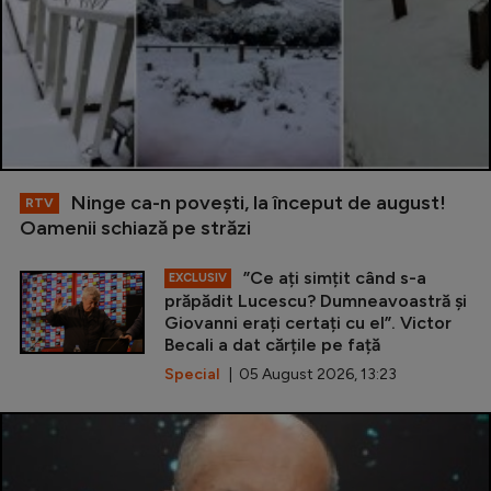
Ninge ca-n povești, la început de august!
RTV
Oamenii schiază pe străzi
”Ce ați simțit când s-a
EXCLUSIV
prăpădit Lucescu? Dumneavoastră și
Giovanni erați certați cu el”. Victor
Becali a dat cărțile pe față
Special
| 05 August 2026, 13:23