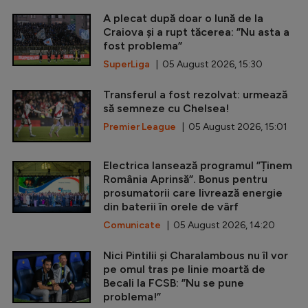
A plecat după doar o lună de la
Craiova și a rupt tăcerea: ”Nu asta a
fost problema”
SuperLiga
| 05 August 2026, 15:30
Transferul a fost rezolvat: urmează
să semneze cu Chelsea!
Premier League
| 05 August 2026, 15:01
Electrica lansează programul ”Ținem
România Aprinsă”. Bonus pentru
prosumatorii care livrează energie
din baterii în orele de vârf
Comunicate
| 05 August 2026, 14:20
Nici Pintilii și Charalambous nu îl vor
pe omul tras pe linie moartă de
Becali la FCSB: ”Nu se pune
problema!”