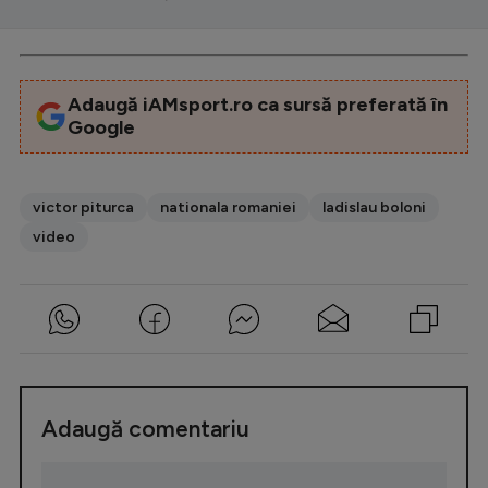
Adaugă iAMsport.ro ca sursă preferată în
Google
victor piturca
nationala romaniei
ladislau boloni
video
Adaugă comentariu