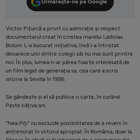
Urmărește-ne pe Google
Serie A
Bundesliga
Victor Pițurcă a privit cu admirație și respect
Ligue 1
documentarul creat în cinstea marelui Ladislau
Campionate
Boloni. L-a bucurat inițiativa, însă l-a întristat
deoarece unii dintre colegii săi nu mai sunt printre
Starurile fotbalului
noi. În plus, lumea n-ar părea foarte interesată de
EURO 2024
un film legat de generația sa, cea care a scris
Stranieri
istorie la Sevilla în 1986.
Clasamente
Se gândește și el să publice o carte, în curând.
Peste câțiva ani.
”Nea Piți” nu excluide posibilitatea de a reveni în
Tenis
antrenorat în viitorul apropiat. În România, doar la
Handbal
Steaua. În afară ar fi interesat de o propunere din