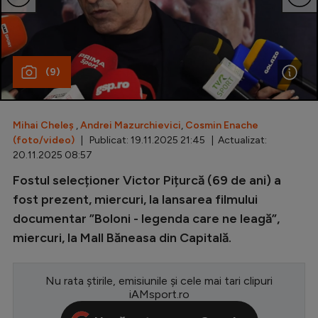
Special
Diverse
(9)
Inedit
Clasamente
Mihai Cheleș
,
Andrei Mazurchievici
,
Cosmin Enache
(foto/video)
| Publicat: 19.11.2025 21:45 | Actualizat:
20.11.2025 08:57
Fostul selecționer Victor Pițurcă (69 de ani) a
Champions League
fost prezent, miercuri, la lansarea filmului
Europa League
documentar ”Boloni - legenda care ne leagă”,
Conference League
miercuri, la Mall Băneasa din Capitală.
CM 2026
Nu rata știrile, emisiunile și cele mai tari clipuri
Premier League
iAMsport.ro
LaLiga