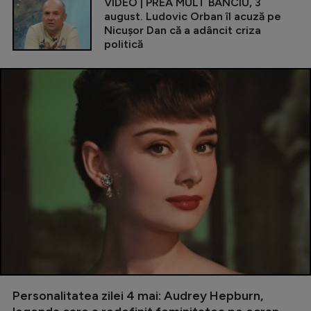
VIDEO | PREA MULT BANCIU, 3
august. Ludovic Orban îl acuză pe
Nicușor Dan că a adâncit criza
politică
Personalitatea zilei 4 mai: Audrey Hepburn,