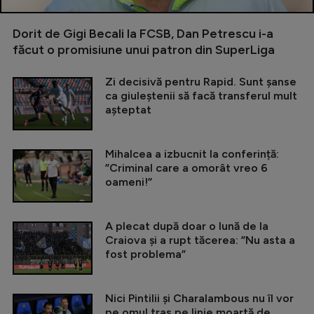
Dorit de Gigi Becali la FCSB, Dan Petrescu i-a
făcut o promisiune unui patron din SuperLiga
Zi decisivă pentru Rapid. Sunt șanse
ca giuleștenii să facă transferul mult
așteptat
Mihalcea a izbucnit la conferință:
”Criminal care a omorât vreo 6
oameni!”
A plecat după doar o lună de la
Craiova și a rupt tăcerea: ”Nu asta a
fost problema”
Nici Pintilii și Charalambous nu îl vor
pe omul tras pe linie moartă de