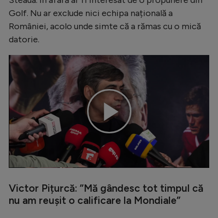
Natație
Golf. Nu ar exclude nici echipa națională a
României, acolo unde simte că a rămas cu o mică
Formula 1
datorie.
Gimnastică
Auto
Rugby
Ciclism
Alte sporturi
Play
JO 2024
JO 2026
Video
Victor Pițurcă: ”Mă gândesc tot timpul că
nu am reușit o calificare la Mondiale”