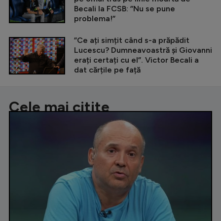
Becali la FCSB: ”Nu se pune
problema!”
”Ce ați simțit când s-a prăpădit
Lucescu? Dumneavoastră și Giovanni
erați certați cu el”. Victor Becali a
dat cărțile pe față
Cele mai citite