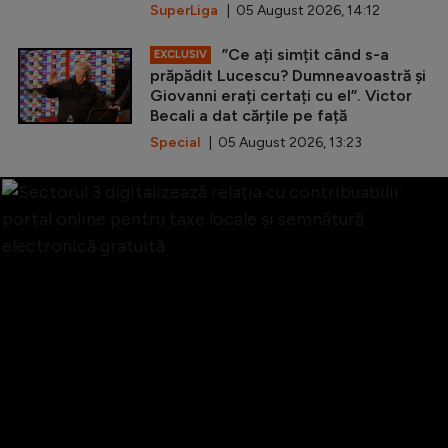
SuperLiga
| 05 August 2026, 14:12
”Ce ați simțit când s-a
EXCLUSIV
prăpădit Lucescu? Dumneavoastră și
Giovanni erați certați cu el”. Victor
Becali a dat cărțile pe față
Special
| 05 August 2026, 13:23