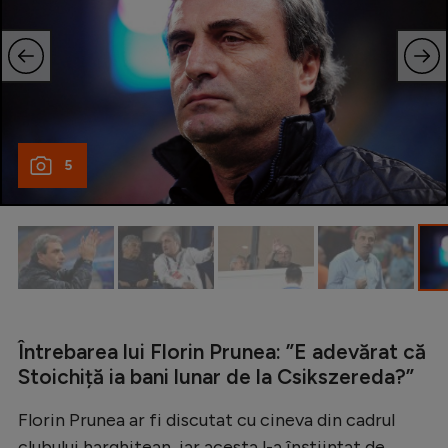
Natație
Formula 1
Gimnastică
Auto
5
Rugby
Ciclism
Alte sporturi
JO 2024
JO 2026
Întrebarea lui Florin Prunea: ”E adevărat că
Stoichiță ia bani lunar de la Csikszereda?”
Florin Prunea ar fi discutat cu cineva din cadrul
clubului harghitean, iar acesta l-a înștiințat de