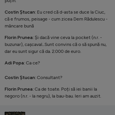
puțin.
Costin Ștucan
: Eu cred că d-asta se duce la Ciuc,
că e frumos, peisage - cum zicea Dem Rădulescu -
mâncare bună
Florin Prunea:
Și dacă vine ceva la pocket (n.r. -
buzunar), cașcaval...Sunt convins că o să spună nu,
dar eu sunt sigur că da. 2.000 de euro.
Adi Popa
:
Ca ce?
Costin Ștucan
: Consultant?
Florin Prunea
: Ca de toate. Poți să iei banii la
negoro (n.r. - la negru), la bau-bau. Ieri am auzit.
CITEȘTE ȘI