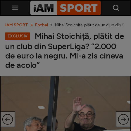
iAM SPORT
Fotbal
Mihai Stoichiță, plătit de un club din Sup
Mihai Stoichiță, plătit de
EXCLUSIV
un club din SuperLiga? ”2.000
de euro la negru. Mi-a zis cineva
de acolo”
SuperLiga
Liga 2
Cupa României
Echipa Națională
U21
Fotbal feminin