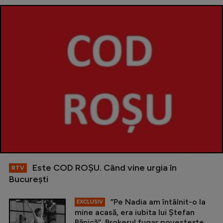
Este COD ROŞU. Când vine urgia în
RTV
Bucureşti
”Pe Nadia am întâlnit-o la
EXCLUSIV
mine acasă, era iubita lui Ștefan
Bănică”. Brokerul fugar povestește