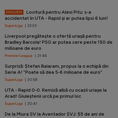
Lovitură pentru Alexi Pitu: s-a
EXCLUSIV
accidentat în UTA - Rapid și ar putea lipsi 6 luni!
SuperLiga
| 22:53
Liverpool pregătește o ofertă uriașă pentru
Bradley Barcola! PSG ar putea cere peste 150 de
milioane de euro
Premier League
| 21:46
Surpriză: Ștefan Baiaram, propus la o echipă din
Serie A! ”Poate să dea 5-6 milioane de euro”
SuperLiga
| 20:58
UTA - Rapid 0-0. Remiză albă cu ocazii uriașe la
Arad! Giuleștenii urcă pe primul loc
SuperLiga
| 20:41
De la Miura SV la Aventador SVJ: 55 de ani de