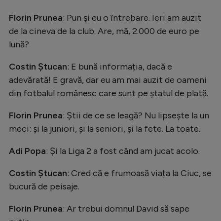
Florin Prunea
: Pun și eu o întrebare. Ieri am auzit
de la cineva de la club. Are, mă, 2.000 de euro pe
lună?
Costin Ștucan
: E bună informația, dacă e
adevărată! E gravă, dar eu am mai auzit de oameni
din fotbalul românesc care sunt pe ștatul de plată.
Florin Prunea
: Știi de ce se leagă? Nu lipsește la un
meci: și la juniori, și la seniori, și la fete. La toate.
Adi Popa
: Și la Liga 2 a fost când am jucat acolo.
Costin Ștucan
: Cred că e frumoasă viața la Ciuc, se
bucură de peisaje.
Florin Prunea
: Ar trebui domnul David să sape