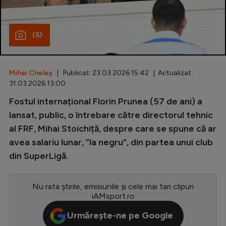
Special
(5)
Diverse
Inedit
Mihai Cheleș
| Publicat: 23.03.2026 15:42 | Actualizat:
Clasamente
31.03.2026 13:00
Fostul internațional Florin Prunea (57 de ani) a
lansat, public, o întrebare către directorul tehnic
al FRF, Mihai Stoichiță, despre care se spune că ar
Champions League
avea salariu lunar, ”la negru”, din partea unui club
Europa League
din SuperLigă.
Conference League
CM 2026
Nu rata știrile, emisiunile și cele mai tari clipuri
iAMsport.ro
Premier League
Urmărește-ne pe Google
LaLiga