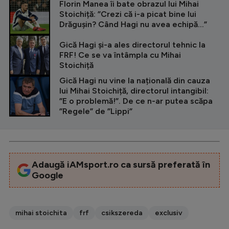
Florin Manea îi bate obrazul lui Mihai
Stoichiță: ”Crezi că i-a picat bine lui
Drăgușin? Când Hagi nu avea echipă...”
Gică Hagi și-a ales directorul tehnic la
FRF! Ce se va întâmpla cu Mihai
Stoichiță
Gică Hagi nu vine la națională din cauza
lui Mihai Stoichiță, directorul intangibil:
”E o problemă!”. De ce n-ar putea scăpa
”Regele” de ”Lippi”
Adaugă iAMsport.ro ca sursă preferată în
Google
mihai stoichita
frf
csikszereda
exclusiv