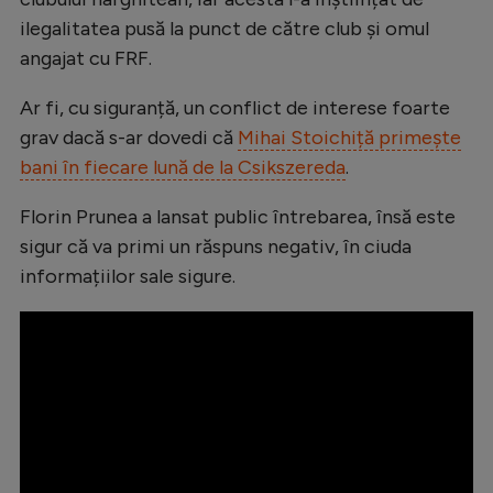
Intră în cont
ilegalitatea pusă la punct de către club și omul
Creează cont
angajat cu FRF.
Ar fi, cu siguranță, un conflict de interese foarte
grav dacă s-ar dovedi că
Mihai Stoichiță primește
bani în fiecare lună de la Csikszereda
.
Florin Prunea a lansat public întrebarea, însă este
sigur că va primi un răspuns negativ, în ciuda
informațiilor sale sigure.