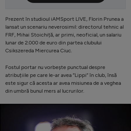
Serie A
Prezent în studioul iAMSport LIVE, Florin Prunea a
Bundesliga
lansat un scenariu neverosimil: directorul tehnic al
Ligue 1
FRF, Mihai Stoichiță, ar primi, neoficial, un salariu
Campionate
lunar de 2.000 de euro din partea clubului
Csikszereda Miercurea Ciuc.
Starurile fotbalului
EURO 2024
Fostul portar nu vorbește punctual despre
Stranieri
atribuțiile pe care le-ar avea ”Lippi” în club, însă
este sigur că acesta ar avea misiunea de a veghea
Clasamente
din umbră bunul mers al lucrurilor.
Tenis
Handbal