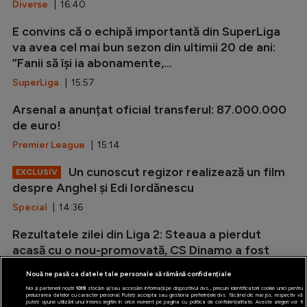
Diverse
| 16:40
E convins că o echipă importantă din SuperLiga
va avea cel mai bun sezon din ultimii 20 de ani:
”Fanii să își ia abonamente,...
SuperLiga
| 15:57
Arsenal a anunțat oficial transferul: 87.000.000
de euro!
Premier League
| 15:14
Un cunoscut regizor realizează un film
EXCLUSIV
despre Anghel și Edi Iordănescu
Special
| 14:36
Rezultatele zilei din Liga 2: Steaua a pierdut
acasă cu o nou-promovată, CS Dinamo a fost
umilită de Slatina!
Nouă ne pasă ca datele tale personale să rămână confidențiale
Liga 2
| 13:48
Noi și partenerii noștri
1019
stocăm și/sau accesăm informații pe dispozitivul dvs., precum identificatorii cookie unici pentru
prelucrarea datelor cu caracter personal. Puteți accepta sau gestiona preferințele dvs. făcând clic mai jos, respectiv vă
puteți opune utilizării unui interes legitim în orice moment pe pagina cu politica de confidențialitate. Aceste alegeri vor fi