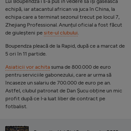
Lui Boupendza i s-a pus în vedere să își găsească
Natație
echipă, iar atacantul african va juca în China, la
echipa care a terminat sezonul trecut pe locul 7,
Formula 1
Zhejiang Professional. Anunțul oficial a fost făcut
Gimnastică
de giuleșteni pe
site-ul clubului
.
Auto
Boupendza pleacă de la Rapid, după ce a marcat de
Rugby
5 ori în 11 partide.
Ciclism
Asiaticii vor achita
suma de 800.000 de euro
Alte sporturi
pentru serviciile gabonezului, care ar urma să
JO 2024
încaseze un salariu de 700.000 de euro pe an.
Astfel, clubul patronat de Dan Șucu obține un mic
JO 2026
profit după ce l-a luat liber de contract pe
fotbalist.
CITEȘTE ȘI