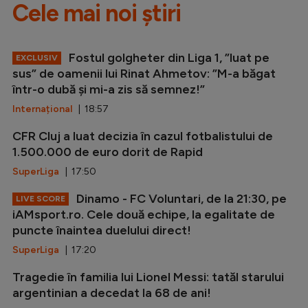
Cele mai noi știri
Fostul golgheter din Liga 1, ”luat pe
EXCLUSIV
sus” de oamenii lui Rinat Ahmetov: ”M-a băgat
într-o dubă și mi-a zis să semnez!”
Internațional
| 18:57
CFR Cluj a luat decizia în cazul fotbalistului de
1.500.000 de euro dorit de Rapid
SuperLiga
| 17:50
Dinamo - FC Voluntari, de la 21:30, pe
LIVE SCORE
iAMsport.ro. Cele două echipe, la egalitate de
puncte înaintea duelului direct!
SuperLiga
| 17:20
Tragedie în familia lui Lionel Messi: tatăl starului
argentinian a decedat la 68 de ani!