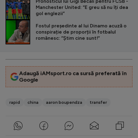
Intră în cont
Pronosticul lui Gigi Becali pentru FCSB -
Manchester United: ”E greu să nu îți dea
Creează cont
gol englezii”
Fostul președinte al lui Dinamo acuză o
conspirație de proporții în fotbalul
românesc: ”Știm cine sunt!”
Adaugă iAMsport.ro ca sursă preferată în
Google
rapid
china
aaron boupendza
transfer