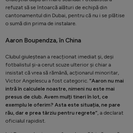
refuzat să se întoarcă alături de echipă din
Serie A
cantonamentul din Dubai, pentru că nu i se plătise
Bundesliga
o sumă din prima de instalare.
Ligue 1
Aaron Boupendza, în China
Campionate
Starurile fotbalului
Clubul giuleștean a reacționat imediat și, deși
EURO 2024
fotbalistul și-a cerut scuze ulterior și chiar a
insistat că vrea să rămână, acționarul minoritar,
Stranieri
Victor Angelescu a fost categoric.
”Aaron nu mai
Clasamente
intră în calculele noastre, nimeni nu este mai
presus de club. Avem mulți tineri în lot, ce
exemplu le oferim? Asta este situația, ne pare
rău, dar e prea târziu pentru regrete”
, a declarat
Tenis
oficialul rapidist.
Handbal