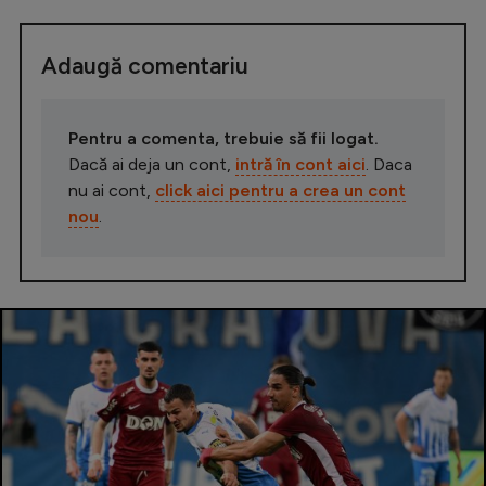
Adaugă comentariu
Pentru a comenta, trebuie să fii logat.
Dacă ai deja un cont,
intră în cont aici
. Daca
nu ai cont,
click aici pentru a crea un cont
nou
.