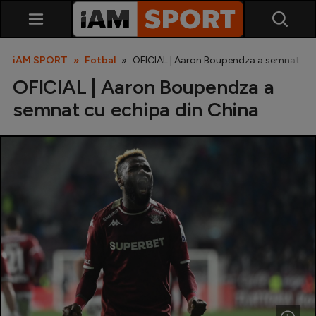
iAM SPORT
Fotbal
OFICIAL | Aaron Boupendza a semnat cu 
OFICIAL | Aaron Boupendza a
semnat cu echipa din China
SuperLiga
Liga 2
Cupa României
Echipa Națională
U21
Fotbal feminin