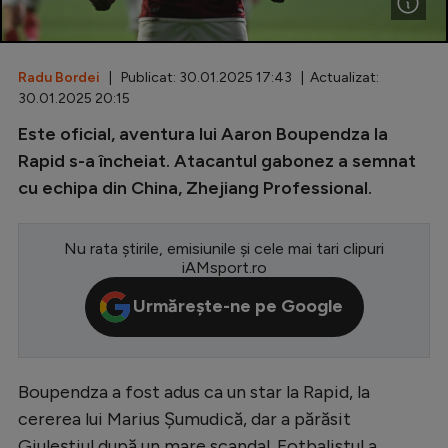
Special
Diverse
Radu Bordei
| Publicat: 30.01.2025 17:43 | Actualizat:
30.01.2025 20:15
Inedit
Este oficial, aventura lui Aaron Boupendza la
Clasamente
Rapid s-a încheiat. Atacantul gabonez a semnat
cu echipa din China, Zhejiang Professional.
Nu rata știrile, emisiunile și cele mai tari clipuri
Champions League
iAMsport.ro
Europa League
Urmărește-ne pe Google
Conference League
CM 2026
Boupendza a fost adus ca un star la Rapid, la
Premier League
cererea lui Marius Șumudică, dar a părăsit
LaLiga
Giuleștiul după un mare scandal. Fotbalistul a