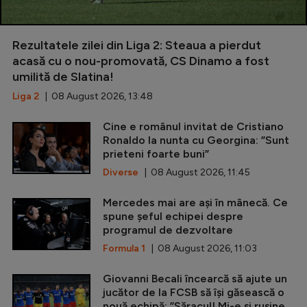
Rezultatele zilei din Liga 2: Steaua a pierdut
acasă cu o nou-promovată, CS Dinamo a fost
umilită de Slatina!
Liga 2
| 08 August 2026, 13:48
Cine e românul invitat de Cristiano
Ronaldo la nunta cu Georgina: ”Sunt
prieteni foarte buni”
Diverse
| 08 August 2026, 11:45
Mercedes mai are ași în mânecă. Ce
spune șeful echipei despre
programul de dezvoltare
Formula 1
| 08 August 2026, 11:03
Giovanni Becali încearcă să ajute un
jucător de la FCSB să își găsească o
nouă echipă: ”Săracul! Mi-e și rușine