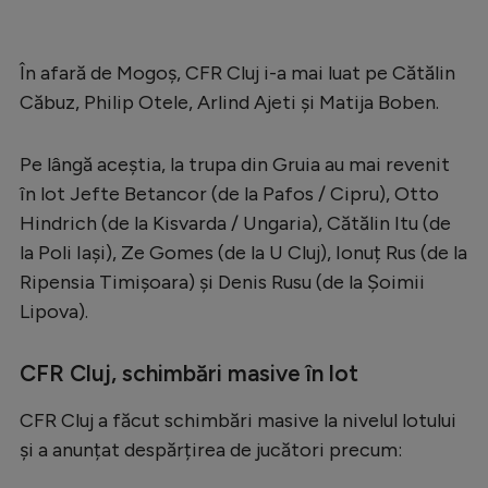
În afară de Mogoș, CFR Cluj i-a mai luat pe Cătălin
Căbuz, Philip Otele, Arlind Ajeti și Matija Boben.
Pe lângă aceștia, la trupa din Gruia au mai revenit
în lot Jefte Betancor (de la Pafos / Cipru), Otto
Hindrich (de la Kisvarda / Ungaria), Cătălin Itu (de
la Poli Iași), Ze Gomes (de la U Cluj), Ionuț Rus (de la
Ripensia Timișoara) și Denis Rusu (de la Șoimii
Lipova).
CFR Cluj, schimbări masive în lot
CFR Cluj a făcut schimbări masive la nivelul lotului
și a anunțat despărțirea de jucători precum: