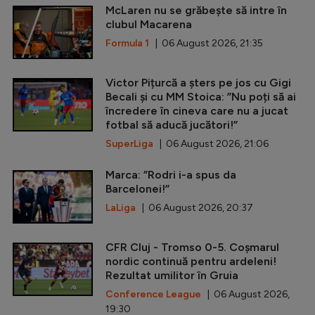
McLaren nu se grăbește să intre în
clubul Macarena
Formula 1
| 06 August 2026, 21:35
Victor Pițurcă a șters pe jos cu Gigi
Becali și cu MM Stoica: ”Nu poți să ai
încredere în cineva care nu a jucat
fotbal să aducă jucători!”
SuperLiga
| 06 August 2026, 21:06
Marca: ”Rodri i-a spus da
Barcelonei!”
LaLiga
| 06 August 2026, 20:37
CFR Cluj - Tromso 0-5. Coșmarul
nordic continuă pentru ardeleni!
Rezultat umilitor în Gruia
Conference League
| 06 August 2026,
19:30