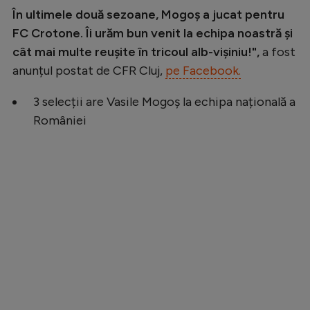
În ultimele două sezoane, Mogoș a jucat pentru
Natație
FC Crotone. Îi urăm bun venit la echipa noastră și
Formula 1
cât mai multe reușite în tricoul alb-vișiniu!",
a fost
Gimnastică
anunțul postat de CFR Cluj,
pe Facebook.
Auto
3 selecții are Vasile Mogoș la echipa națională a
Rugby
României
Ciclism
Alte sporturi
JO 2024
JO 2026