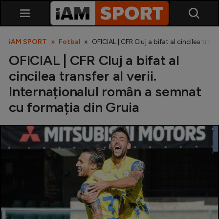
iAM SPORT
Fotbal
OFICIAL | CFR Cluj a bifat al cincilea tran
OFICIAL | CFR Cluj a bifat al
cincilea transfer al verii.
Internaționalul român a semnat
cu formația din Gruia
SuperLiga
Liga 2
Cupa României
Echipa Națională
U21
Fotbal feminin