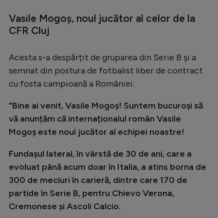
Serie A
Vasile Mogoș, noul jucător al celor de la
CFR Cluj
Bundesliga
Ligue 1
Acesta s-a despărțit de gruparea din Serie B și a
Campionate
semnat din postura de fotbalist liber de contract
cu fosta campioană a României.
Starurile fotbalului
EURO 2024
"Bine ai venit, Vasile Mogoș! Suntem bucuroși să
vă anunțăm că internaționalul român Vasile
Stranieri
Mogoș este noul jucător al echipei noastre!
Clasamente
Fundașul lateral, în vârstă de 30 de ani, care a
evoluat până acum doar în Italia, a atins borna de
300 de meciuri în carieră, dintre care 170 de
Tenis
partide în Serie B, pentru Chievo Verona,
Cremonese și Ascoli Calcio.
Handbal