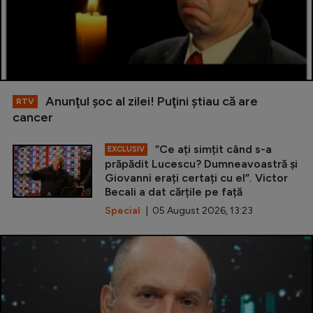
Anunţul şoc al zilei! Puţini ştiau că are
RTV
cancer
”Ce ați simțit când s-a
EXCLUSIV
prăpădit Lucescu? Dumneavoastră și
Giovanni erați certați cu el”. Victor
Becali a dat cărțile pe față
Special
| 05 August 2026, 13:23