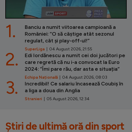
1.
Banciu a numit viitoarea campioană a
României: ”O să câștige atât sezonul
regulat, cât și play-off-ul!”
SuperLiga
| 04 August 2026, 21:55
2.
Edi Iordănescu a numit cei doi jucători pe
care regretă că nu i-a convocat la Euro
2024: ”Îmi pare rău, dar asta e situația”
Echipa Națională
| 04 August 2026, 08:03
3.
Incredibil! Ce salariu încasează Coubiș în
a liga a doua din Anglia
Stranieri
| 05 August 2026, 12:34
Știri de ultimă oră din sport