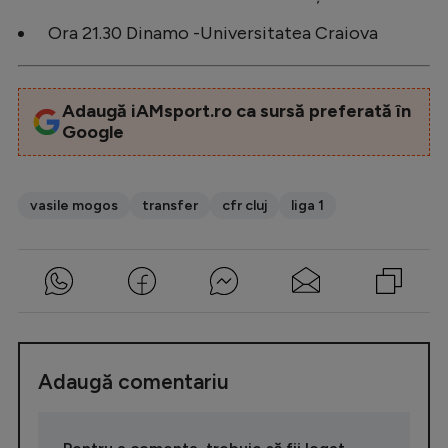
Ora 21.30 Dinamo -Universitatea Craiova
Adaugă iAMsport.ro ca sursă preferată în
Google
vasile mogos
transfer
cfr cluj
liga 1
Adaugă comentariu