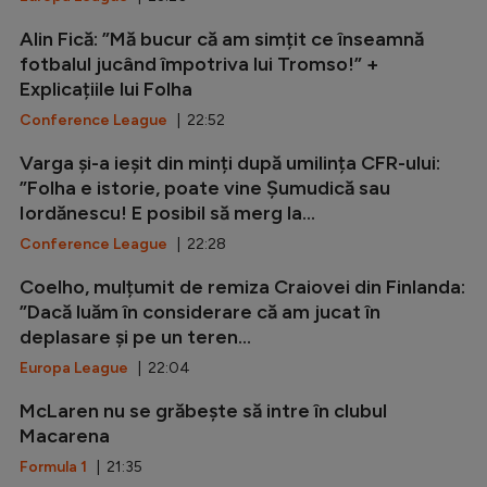
Alin Fică: ”Mă bucur că am simțit ce înseamnă
fotbalul jucând împotriva lui Tromso!” +
Explicațiile lui Folha
Conference League
| 22:52
Varga și-a ieșit din minți după umilința CFR-ului:
”Folha e istorie, poate vine Șumudică sau
Iordănescu! E posibil să merg la...
Conference League
| 22:28
Coelho, mulțumit de remiza Craiovei din Finlanda:
”Dacă luăm în considerare că am jucat în
deplasare și pe un teren...
Europa League
| 22:04
McLaren nu se grăbește să intre în clubul
Macarena
Formula 1
| 21:35