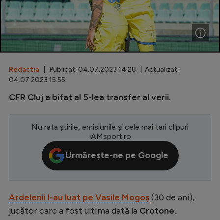
Special
Diverse
Inedit
Redactia
| Publicat: 04.07.2023 14:28 | Actualizat:
Clasamente
04.07.2023 15:55
CFR Cluj a bifat al 5-lea transfer al verii.
Champions League
Nu rata știrile, emisiunile și cele mai tari clipuri
iAMsport.ro
Europa League
Urmărește-ne pe Google
Conference League
CM 2026
Ardelenii l-au luat pe Vasile Mogoș
(30 de ani),
Premier League
jucător care a fost ultima dată la
Crotone.
LaLiga