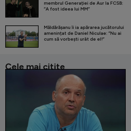
membrul Generației de Aur la FCSB:
”A fost ideea lui MM”
Măldărășanu îi ia apărarea jucătorului
amenințat de Daniel Niculae: ”Nu ai
cum să vorbești urât de el!”
Cele mai citite