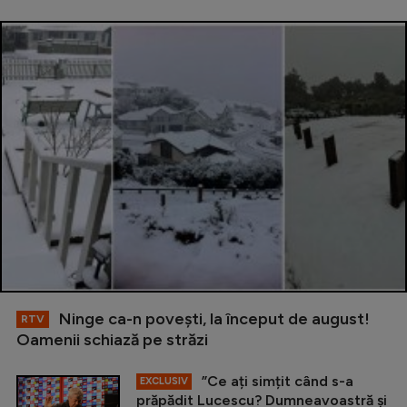
Ninge ca-n povești, la început de august!
RTV
Oamenii schiază pe străzi
”Ce ați simțit când s-a
EXCLUSIV
prăpădit Lucescu? Dumneavoastră și