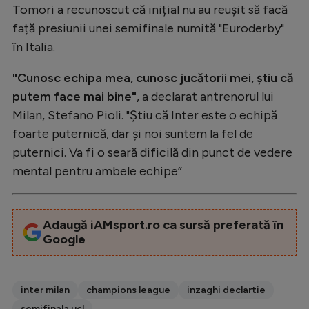
Intră în cont
Tomori a recunoscut că inițial nu au reușit să facă
Creează cont
față presiunii unei semifinale numită "Euroderby"
în Italia.
"Cunosc echipa mea, cunosc jucătorii mei, știu că
putem face mai bine"
, a declarat antrenorul lui
Milan, Stefano Pioli. "Știu că Inter este o echipă
foarte puternică, dar și noi suntem la fel de
puternici. Va fi o seară dificilă din punct de vedere
mental pentru ambele echipe”
Adaugă iAMsport.ro ca sursă preferată în
Google
inter milan
champions league
inzaghi declartie
semifinala ucl