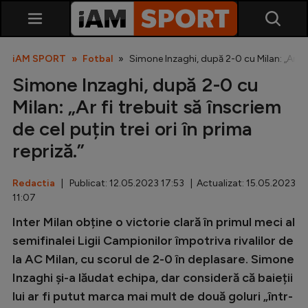
iAM SPORT
Fotbal
Simone Inzaghi, după 2-0 cu Milan: „Ar fi t
Simone Inzaghi, după 2-0 cu
Milan: „Ar fi trebuit să înscriem
de cel puțin trei ori în prima
repriză.”
SuperLiga
Redactia
| Publicat: 12.05.2023 17:53 | Actualizat: 15.05.2023
11:07
Liga 2
Inter Milan obține o victorie clară în primul meci al
Cupa României
semifinalei Ligii Campionilor împotriva rivalilor de
Echipa Națională
la AC Milan, cu scorul de 2-0 în deplasare. Simone
Inzaghi și-a lăudat echipa, dar consideră că baieții
U21
lui ar fi putut marca mai mult de două goluri „într-
Fotbal feminin