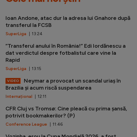
Ioan Andone, atac dur la adresa lui Gnahore după
transferul la FCSB
SuperLiga
| 13:24
”Transferul anului în România!” Edi Iordănescu a
dat verdictul despre fotbalistul care vine la
Rapid
SuperLiga
| 13:15
Neymar a provocat un scandal uriaș în
VIDEO
Brazilia și acum riscă suspendarea
Internațional
| 12:11
CFR Cluj vs Tromsø: Cine pleacă cu prima șansă,
potrivit bookmakerilor? (P)
Conference League
| 11:46
Vozinha, erou la Cupa Mondială 2026, a fost