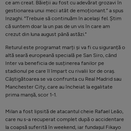
ce am creat. Băieții au fost cu adevărat grozavi în
Natație
gestionarea unui meci atât de emoționant.” a spus
Formula 1
Inzaghi. "Trebuie să continuăm în același fel. Știm
că suntem doar la un pas de un vis în care am
Gimnastică
crezut din luna august până astăzi."
Auto
Returul este programat marți și va fi cu siguranță o
Rugby
altă seară europeană specială pe San Siro, când
Ciclism
Inter va beneficia de susținerea fanilor pe
stadionul pe care îl împart cu rivalii lor de oraș.
Alte sporturi
Câștigătoarea se va confrunta cu Real Madrid sau
JO 2024
Manchester City, care au încheiat la egalitate
JO 2026
prima manșă, scor 1-1.
Milan a fost lipsită de atacantul cheie Rafael Leão,
care nu s-a recuperat complet după o accidentare
la coapsă suferită în weekend, iar fundașul Fikayo