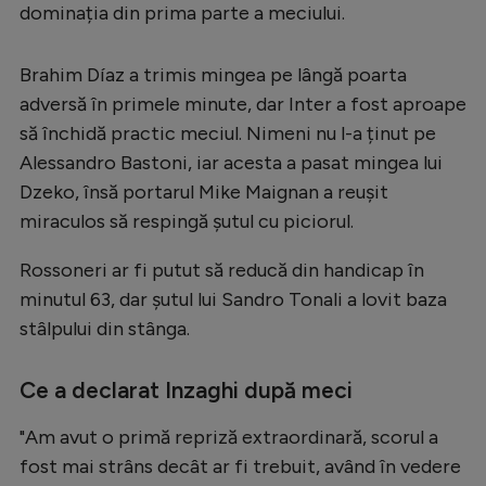
dominația din prima parte a meciului.
Serie A
Bundesliga
Brahim Díaz a trimis mingea pe lângă poarta
adversă în primele minute, dar Inter a fost aproape
Ligue 1
să închidă practic meciul. Nimeni nu l-a ținut pe
Campionate
Alessandro Bastoni, iar acesta a pasat mingea lui
Dzeko, însă portarul Mike Maignan a reușit
Starurile fotbalului
miraculos să respingă șutul cu piciorul.
EURO 2024
Rossoneri ar fi putut să reducă din handicap în
Stranieri
minutul 63, dar șutul lui Sandro Tonali a lovit baza
Clasamente
stâlpului din stânga.
Ce a declarat Inzaghi după meci
Tenis
"Am avut o primă repriză extraordinară, scorul a
fost mai strâns decât ar fi trebuit, având în vedere
Handbal