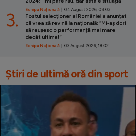
2024: ”Îmi pare rău, dar asta e situația”
Echipa Națională
| 04 August 2026, 08:03
3.
Fostul selecționer al României a anunțat
că vrea să revină la națională: ”Mi-aș dori
să reușesc o performanță mai mare
decât ultima!”
Echipa Națională
| 03 August 2026, 18:02
Știri de ultimă oră din sport