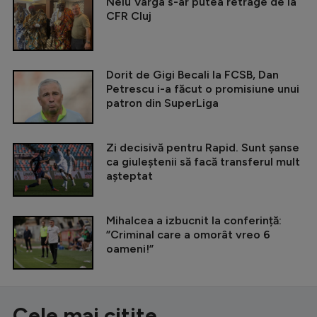
Nelu Varga s-ar putea retrage de la
CFR Cluj
Dorit de Gigi Becali la FCSB, Dan
Petrescu i-a făcut o promisiune unui
patron din SuperLiga
Zi decisivă pentru Rapid. Sunt șanse
ca giuleștenii să facă transferul mult
așteptat
Mihalcea a izbucnit la conferință:
”Criminal care a omorât vreo 6
oameni!”
Cele mai citite