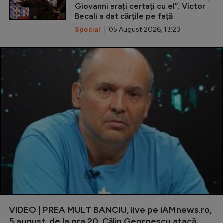
Giovanni erați certați cu el”. Victor
Becali a dat cărțile pe față
Special
| 05 August 2026, 13:23
VIDEO | PREA MULT BANCIU, live pe iAMnews.ro,
5 august, de la ora 20. Călin Georgescu atacă