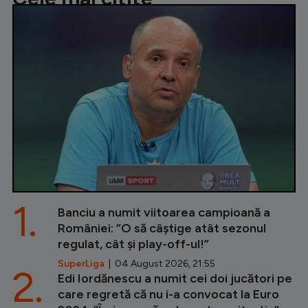
1.
Banciu a numit viitoarea campioană a
României: ”O să câștige atât sezonul
regulat, cât și play-off-ul!”
SuperLiga
| 04 August 2026, 21:55
2.
Edi Iordănescu a numit cei doi jucători pe
care regretă că nu i-a convocat la Euro