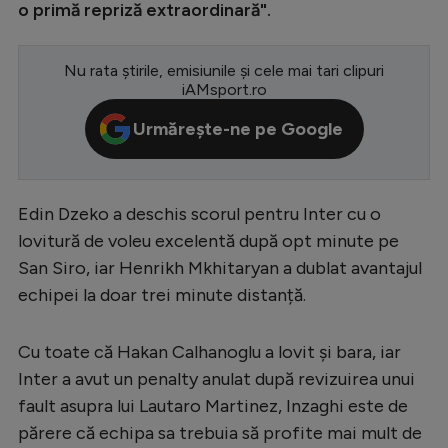
o primă repriză extraordinară".
Special
Nu rata știrile, emisiunile și cele mai tari clipuri
Diverse
iAMsport.ro
Inedit
Urmărește-ne pe Google
Clasamente
Edin Dzeko a deschis scorul pentru Inter cu o
lovitură de voleu excelentă după opt minute pe
Champions League
San Siro, iar Henrikh Mkhitaryan a dublat avantajul
Europa League
echipei la doar trei minute distanță.
Conference League
Cu toate că Hakan Calhanoglu a lovit și bara, iar
CM 2026
Inter a avut un penalty anulat după revizuirea unui
Premier League
fault asupra lui Lautaro Martinez, Inzaghi este de
părere că echipa sa trebuia să profite mai mult de
LaLiga