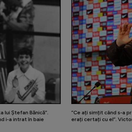
a lui Ștefan Bănică”.
”Ce ați simțit când s-a 
 i-a intrat în baie
erați certați cu el”. Victo