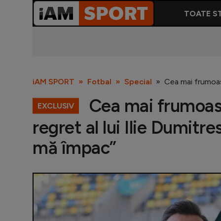
TOATE ST
iAM SPORT
Fotbal
Special
Cea mai frumoasă
Cea mai frumoasă
EXCLUSIV
regret al lui Ilie Dumitre
mă împac”