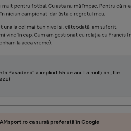
 mult pentru fotbal. Cu asta nu mă împac. Pentru că n-
n niciun campionat, dar ăsta e regretul meu.
 una la cel mai bun nivel și, câteodată, am suferit.
 vine în cap. Cum am gestionat eu relația cu Francis (n.
tenham la acea vreme).
e la Pasadena” a împlinit 55 de ani. La mulți ani, Ilie
scu!
AMsport.ro ca sursă preferată în Google