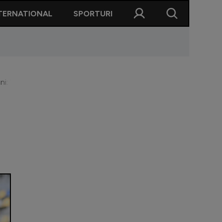
TERNATIONAL
SPORTURI
 ani: ”Cu asta nu mă împac”