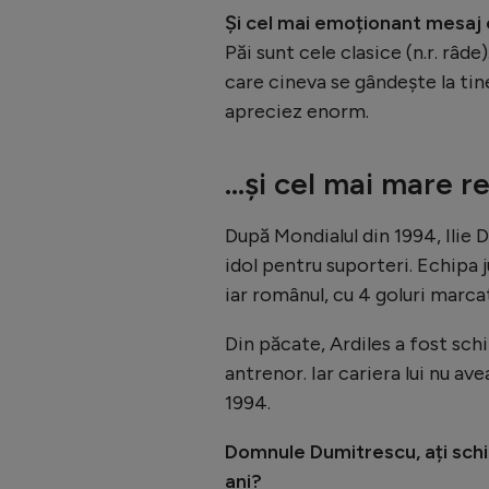
Și cel mai emoționant mesaj
Păi sunt cele clasice (n.r. râd
care cineva se gândește la tine 
apreciez enorm.
...și cel mai mare r
După Mondialul din 1994, Ilie
idol pentru suporteri. Echipa 
iar românul, cu 4 goluri marcat
Din păcate, Ardiles a fost sch
antrenor. Iar cariera lui nu ave
1994.
Domnule Dumitrescu, ați schi
ani?