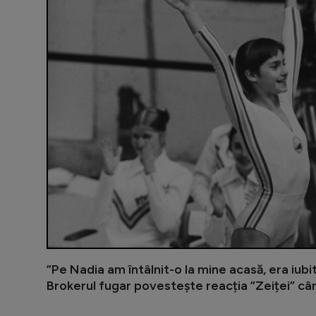
”Pe Nadia am întâlnit-o la mine acasă, era iubit
Brokerul fugar povestește reacția ”Zeiței” când