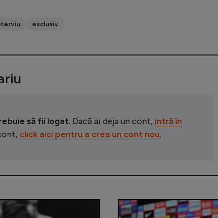
nterviu
exclusiv
riu
buie să fii logat.
Dacă ai deja un cont,
intră în
 cont,
click aici pentru a crea un cont nou
.