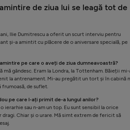
mintire de ziua lui se leagă tot de
e ani, Ilie Dumitrescu a oferit un scurt interviu pentru
ant și-a amintit cu plăcere de o aniversare specială, pe
amintire pe care o aveți de ziua dumneavoastră?
să mă gândesc. Eram la Londra, la Tottenham. Băieții mi-
nit la antrenament. Mi-au pregătit un tort și în cabină 
ă frumoasă, de suflet.
u pe care l-ați primit de-a lungul anilor?
 o ierarhie sau n-am un top. Eu sunt sensibil la orice
 dragi. Chiar și o urare. Mă simt extrem de fericit să
esaj.