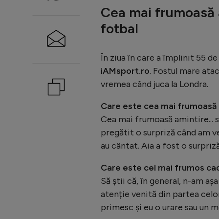
Cea mai frumoasă a
fotbal
În ziua în care a împlinit 55 d
iAMsport.ro
. Fostul mare atac
vremea când juca la Londra.
Care este cea mai frumoasă 
Cea mai frumoasă amintire... 
pregătit o surpriză când am ve
au cântat. Aia a fost o surpriz
Care este cel mai frumos cado
Să știi că, în general, n-am așa
atenție venită din partea celor
primesc și eu o urare sau un m