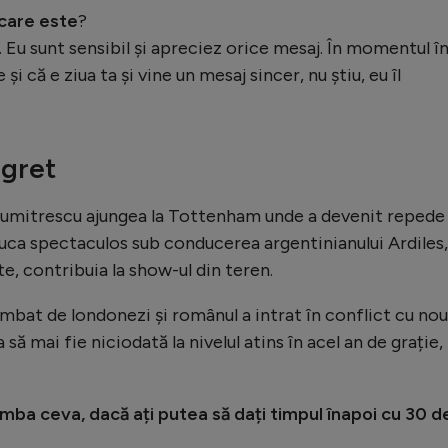
 care este
?
e). Eu sunt sensibil și apreciez orice mesaj. În momentul î
și că e ziua ta și vine un mesaj sincer, nu știu, eu îl
egret
 Dumitrescu ajungea la Tottenham unde a devenit repede
juca spectaculos sub conducerea argentinianului Ardiles,
e, contribuia la show-ul din teren.
imbat de londonezi și românul a intrat în conflict cu nou
a să mai fie niciodată la nivelul atins în acel an de grație,
mba ceva, dacă ați putea să dați timpul înapoi cu 30 d