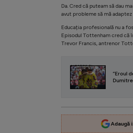
Da. Cred că puteam să dau mai
avut probleme să mă adaptez î
Educația profesională nu a fost
Episodul Tottenham cred că îmi
Trevor Francis, antrenor Tot
CITEȘTE ȘI
”Eroul d
Dumitre
Adaugă i