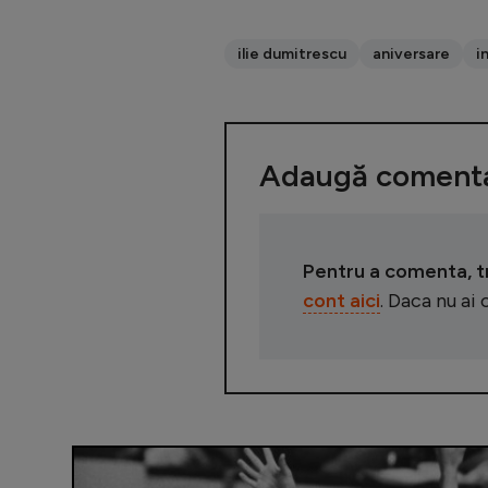
ilie dumitrescu
aniversare
i
Adaugă comenta
Pentru a comenta, tre
cont aici
. Daca nu ai