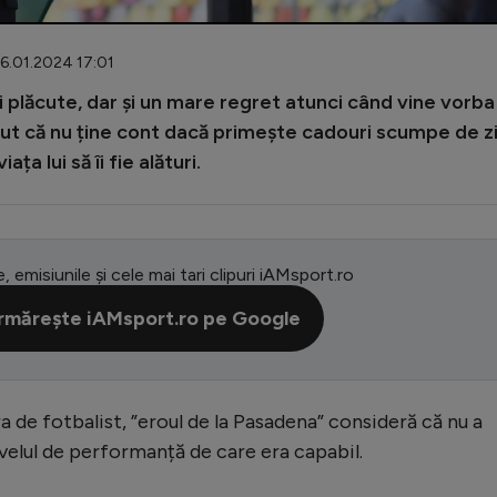
06.01.2024 17:01
i plăcute, dar și un mare regret atunci când vine vorba
cut că nu ține cont dacă primește cadouri scumpe de z
a lui să îi fie alături.
e, emisiunile și cele mai tari clipuri iAMsport.ro
rmărește iAMsport.ro pe Google
 de fotbalist, ”eroul de la Pasadena” consideră că nu a
ivelul de performanță de care era capabil.