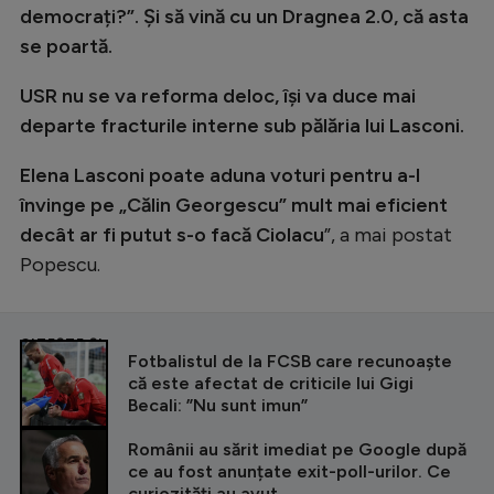
democrați?”. Și să vină cu un Dragnea 2.0, că asta
se poartă.
USR nu se va reforma deloc, își va duce mai
departe fracturile interne sub pălăria lui Lasconi.
Elena Lasconi poate aduna voturi pentru a-l
învinge pe „Călin Georgescu” mult mai eficient
decât ar fi putut s-o facă Ciolacu
”, a mai postat
Popescu.
CITEȘTE ȘI
Fotbalistul de la FCSB care recunoaște
că este afectat de criticile lui Gigi
Becali: ”Nu sunt imun”
Românii au sărit imediat pe Google după
ce au fost anunțate exit-poll-urilor. Ce
curiozități au avut