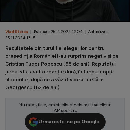
Special
Diverse
Inedit
Vlad Stoica
| Publicat: 25.11.2024 12:04 | Actualizat:
25.11.2024 13:15
Clasamente
Rezultatele din turul 1 al alegerilor pentru
președinția României l-au surprins negativ și pe
Cristian Tudor Popescu (68 de ani). Reputatul
jurnalist a avut o reacție dură, în timpul nopții
Champions League
alegerilor, după ce a văzut scorul lui Călin
Europa League
Georgescu (62 de ani).
Conference League
Nu rata știrile, emisiunile și cele mai tari clipuri
CM 2026
iAMsport.ro
Premier League
Urmărește-ne pe Google
LaLiga