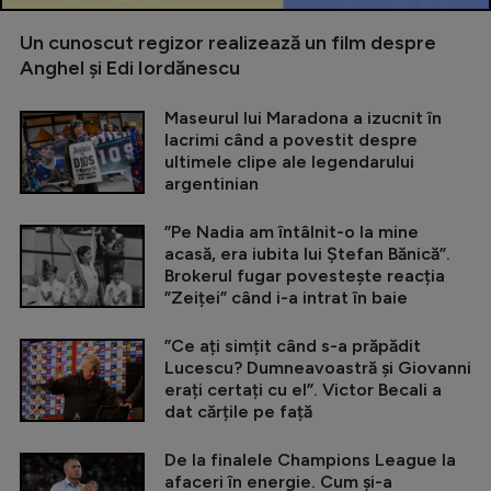
Un cunoscut regizor realizează un film despre
Anghel și Edi Iordănescu
Maseurul lui Maradona a izucnit în
lacrimi când a povestit despre
ultimele clipe ale legendarului
argentinian
”Pe Nadia am întâlnit-o la mine
acasă, era iubita lui Ștefan Bănică”.
Brokerul fugar povestește reacția
”Zeiței” când i-a intrat în baie
”Ce ați simțit când s-a prăpădit
Lucescu? Dumneavoastră și Giovanni
erați certați cu el”. Victor Becali a
dat cărțile pe față
De la finalele Champions League la
afaceri în energie. Cum și-a