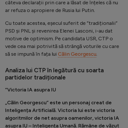
câteva declarații prin care a lăsat de înțeles că nu
Natație
ar refuza o apropiere de Rusia lui Putin.
Formula 1
Cu toate acestea, eșecul suferit de ”tradiționalii”
Gimnastică
PSD și PNL și revenirea Elenei Lasconi, i-au dat
Auto
motive de optimism. Pe candidata USR, CTP o
vede cea mai potrivită să strângă voturile cu care
Rugby
să se impună în fața lui
Călin Georgescu
.
Ciclism
Alte sporturi
Analiza lui CTP în legătură cu soarta
partidelor tradiționale
JO 2024
”Victoria IA asupra IU
JO 2026
„Călin Georgescu” este un personaj creat de
Inteligența Artificială. Victoria lui este victoria
algoritmilor de net asupra oamenilor, victoria IA
asupra IU – Inteligența Umană. Rămâne de văzut