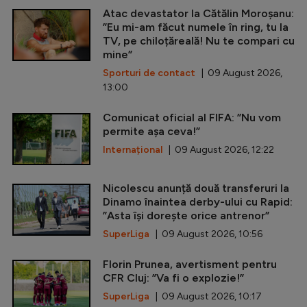
Atac devastator la Cătălin Moroșanu:
”Eu mi-am făcut numele în ring, tu la
TV, pe chiloțăreală! Nu te compari cu
mine”
Sporturi de contact
| 09 August 2026,
13:00
Comunicat oficial al FIFA: ”Nu vom
permite așa ceva!”
Internațional
| 09 August 2026, 12:22
Nicolescu anunță două transferuri la
Dinamo înaintea derby-ului cu Rapid:
”Asta își dorește orice antrenor”
SuperLiga
| 09 August 2026, 10:56
Florin Prunea, avertisment pentru
CFR Cluj: ”Va fi o explozie!”
SuperLiga
| 09 August 2026, 10:17