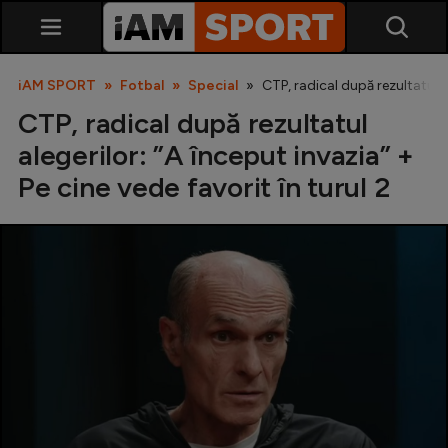
iAM SPORT
Fotbal
Special
CTP, radical după rezultatul al
CTP, radical după rezultatul
alegerilor: ”A început invazia” +
Pe cine vede favorit în turul 2
SuperLiga
Liga 2
Cupa României
Echipa Națională
U21
Fotbal feminin