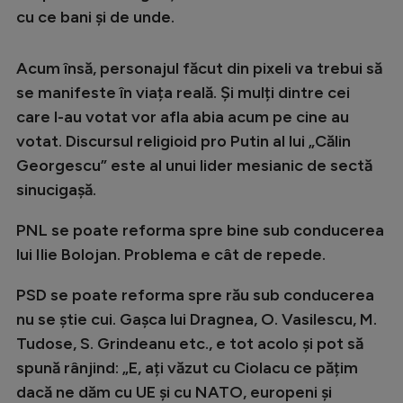
Intră în cont
cu ce bani și de unde.
Creează cont
Acum însă, personajul făcut din pixeli va trebui să
se manifeste în viața reală. Și mulți dintre cei
care l-au votat vor afla abia acum pe cine au
votat. Discursul religioid pro Putin al lui „Călin
Georgescu” este al unui lider mesianic de sectă
sinucigașă.
PNL se poate reforma spre bine sub conducerea
lui Ilie Bolojan. Problema e cât de repede.
PSD se poate reforma spre rău sub conducerea
nu se știe cui. Gașca lui Dragnea, O. Vasilescu, M.
Tudose, S. Grindeanu etc., e tot acolo și pot să
spună rânjind: „E, ați văzut cu Ciolacu ce pățim
dacă ne dăm cu UE și cu NATO, europeni și