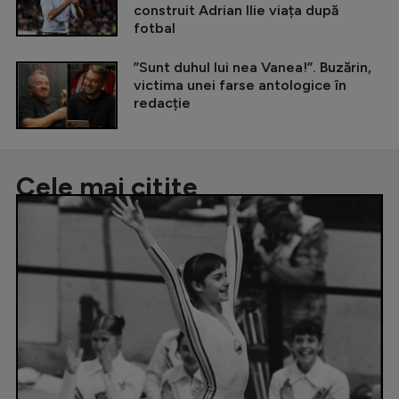
construit Adrian Ilie viața după
fotbal
”Sunt duhul lui nea Vanea!”. Buzărin,
victima unei farse antologice în
redacție
Cele mai citite