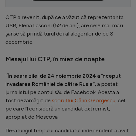
Serie A
CTP a revenit, după ce a văzut că reprezentanta
Bundesliga
USR, Elena Lasconi (52 de ani), are cele mai mari
Ligue 1
șanse să prindă turul doi al alegerilor de pe 8
decembrie.
Campionate
Starurile fotbalului
Mesajul lui CTP, în miez de noapte
EURO 2024
”În seara zilei de 24 noiembrie 2024 a început
Stranieri
invadarea României de către Rusia”
, a postat
Clasamente
jurnalistul pe contul său de Facebook. Acesta a
fost dezamăgit de
scorul lui Călin Georgescu
, cel
pe care îl consideră un candidat extremist,
apropiat de Moscova.
Tenis
De-a lungul timpului candidatul independent a avut
Handbal