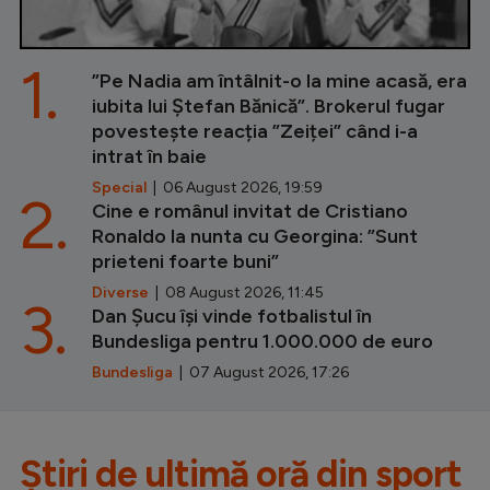
1.
”Pe Nadia am întâlnit-o la mine acasă, era
iubita lui Ștefan Bănică”. Brokerul fugar
povestește reacția ”Zeiței” când i-a
intrat în baie
Special
| 06 August 2026, 19:59
2.
Cine e românul invitat de Cristiano
Ronaldo la nunta cu Georgina: ”Sunt
prieteni foarte buni”
Diverse
| 08 August 2026, 11:45
3.
Dan Șucu își vinde fotbalistul în
Bundesliga pentru 1.000.000 de euro
Bundesliga
| 07 August 2026, 17:26
Știri de ultimă oră din sport