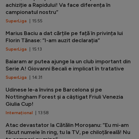
achiziție a Rapidului! Va face diferența în
campionatul nostru”
SuperLiga
| 15:55
Marius Baciu a dat cărțile pe față în privința lui
Florin Tănase: ”I-am auzit declarația”
SuperLiga
| 15:13
Baiaram ar putea ajunge la un club important din
Serie A! Giovanni Becali e implicat în tratative
SuperLiga
| 14:31
Udinese le-a învins pe Barcelona și pe
Nottingham Forest și a câștigat Friuli Venezia
Giulia Cup!
Internațional
| 13:58
Atac devastator la Cătălin Moroșanu: ”Eu mi-am
făcut numele în ring, tu la TV, pe chiloțăreală! Nu