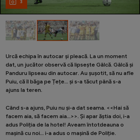
3
Urcă echipa în autocar și pleacă. La un moment
dat, un jucător observă că lipsește Gâlcă. Gâlcă și
Panduru lipseau din autocar. Au șușotit, să nu afle
Puiu, că îl băga pe Țețe... și s-a tăcut până s-a
ajuns la teren.
Când s-a ajuns, Puiu nu și-a dat seama. <<Hai să
facem aia, să facem aia...>>. Și apar ăștia doi, i-a
adus Poliția de la hotel! Aveam întotdeauna o
mașină cu noi... i-a adus o mașină de Poliție.