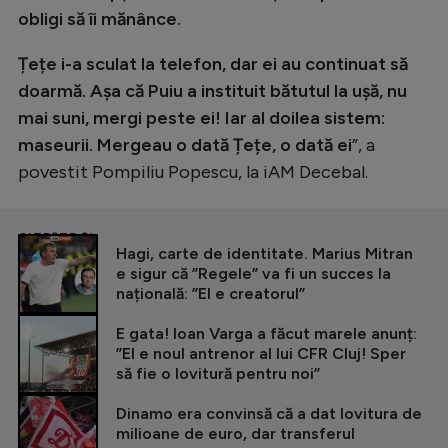
obligi să îi mănânce.
Țețe i-a sculat la telefon, dar ei au continuat să
doarmă. Așa că Puiu a instituit bătutul la ușă, nu
mai suni, mergi peste ei! Iar al doilea sistem:
maseurii. Mergeau o dată Țețe, o dată ei
”, a
povestit Pompiliu Popescu, la iAM Decebal.
CITEȘTE ȘI
Hagi, carte de identitate. Marius Mitran
e sigur că ”Regele” va fi un succes la
națională: ”El e creatorul”
E gata! Ioan Varga a făcut marele anunț:
”El e noul antrenor al lui CFR Cluj! Sper
să fie o lovitură pentru noi”
Dinamo era convinsă că a dat lovitura de
milioane de euro, dar transferul