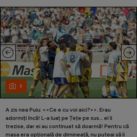
3
A zis nea Puiu: <<Ce e cu voi aici?>>. Erau
adormiți încă! L-a luaț pe Țețe pe sus... el îi
trezise, dar ei au continuat să doarmă! Pentru că
masa era opțională de dimineață, nu puteai să îi