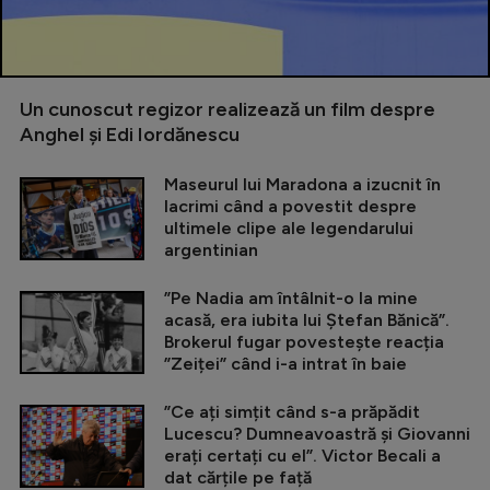
Un cunoscut regizor realizează un film despre
Anghel și Edi Iordănescu
Maseurul lui Maradona a izucnit în
lacrimi când a povestit despre
ultimele clipe ale legendarului
argentinian
”Pe Nadia am întâlnit-o la mine
acasă, era iubita lui Ștefan Bănică”.
Brokerul fugar povestește reacția
”Zeiței” când i-a intrat în baie
”Ce ați simțit când s-a prăpădit
Lucescu? Dumneavoastră și Giovanni
erați certați cu el”. Victor Becali a
dat cărțile pe față