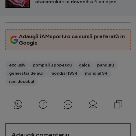
atacantului s-a dovedit a fi un eșec
Adaugă iAMsport.ro ca sursă preferată în
Google
exclusiv
pompiuliu popescu
galca
panduru
generatia de aur
mondial 1994
mondial 94
iam decebal
Adaugă comentariu