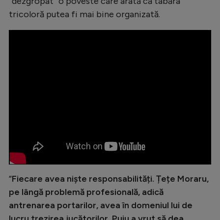
”dezgropat” o poveste care arată că tabăra
Natație
tricoloră putea fi mai bine organizată.
Formula 1
Gimnastică
Auto
Rugby
Ciclism
Alte sporturi
JO 2024
JO 2026
”
Fiecare avea niște responsabilități. Țețe Moraru,
pe lângă problemă profesională, adică
antrenarea portarilor, avea în domeniul lui de
lucru trezirea jucătorilor. Puiu a vrut să dea