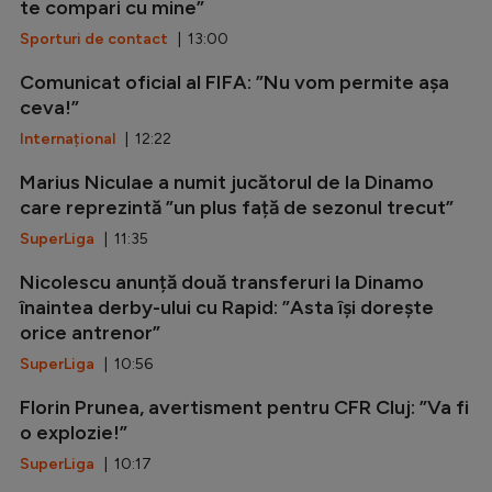
te compari cu mine”
Sporturi de contact
| 13:00
Comunicat oficial al FIFA: ”Nu vom permite așa
ceva!”
Internațional
| 12:22
Marius Niculae a numit jucătorul de la Dinamo
care reprezintă ”un plus față de sezonul trecut”
SuperLiga
| 11:35
Nicolescu anunță două transferuri la Dinamo
înaintea derby-ului cu Rapid: ”Asta își dorește
orice antrenor”
SuperLiga
| 10:56
Florin Prunea, avertisment pentru CFR Cluj: ”Va fi
o explozie!”
SuperLiga
| 10:17