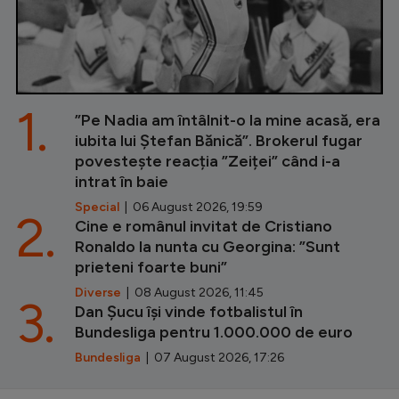
1.
”Pe Nadia am întâlnit-o la mine acasă, era
iubita lui Ștefan Bănică”. Brokerul fugar
povestește reacția ”Zeiței” când i-a
intrat în baie
Special
| 06 August 2026, 19:59
2.
Cine e românul invitat de Cristiano
Ronaldo la nunta cu Georgina: ”Sunt
prieteni foarte buni”
Diverse
| 08 August 2026, 11:45
3.
Dan Șucu își vinde fotbalistul în
Bundesliga pentru 1.000.000 de euro
Bundesliga
| 07 August 2026, 17:26