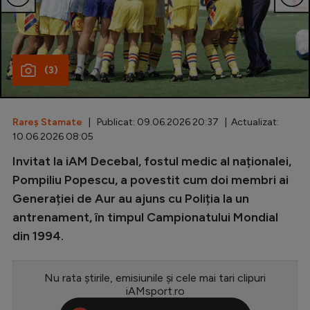
Special
Diverse
(3)
Inedit
Clasamente
Rareș Stamate
| Publicat: 09.06.2026 20:37 | Actualizat:
10.06.2026 08:05
Invitat la iAM Decebal, fostul medic al naționalei,
Champions League
Pompiliu Popescu, a povestit cum doi membri ai
Generației de Aur au ajuns cu Poliția la un
Europa League
antrenament, în timpul Campionatului Mondial
Conference League
din 1994.
CM 2026
Nu rata știrile, emisiunile și cele mai tari clipuri
Premier League
iAMsport.ro
LaLiga