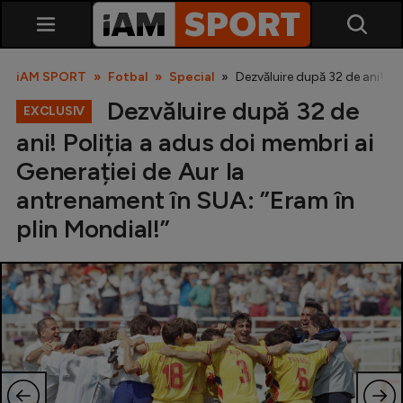
iAM SPORT
Fotbal
Special
Dezvăluire după 32 de ani! Po
Dezvăluire după 32 de
EXCLUSIV
ani! Poliția a adus doi membri ai
Generației de Aur la
antrenament în SUA: ”Eram în
plin Mondial!”
SuperLiga
Liga 2
Cupa României
Echipa Națională
U21
Fotbal feminin