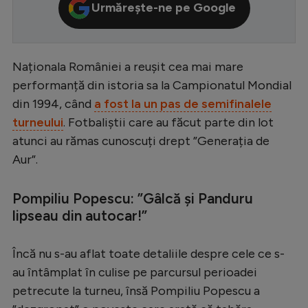
Urmărește-ne pe Google
Serie A
Bundesliga
Naționala României a reușit cea mai mare
Ligue 1
performanță din istoria sa la Campionatul Mondial
Campionate
din 1994, când
a fost la un pas de semifinalele
Starurile fotbalului
turneului
. Fotbaliștii care au făcut parte din lot
atunci au rămas cunoscuți drept ”Generația de
EURO 2024
Aur”.
Stranieri
Pompiliu Popescu: ”Gâlcă și Panduru
Clasamente
lipseau din autocar!”
Încă nu s-au aflat toate detaliile despre cele ce s-
Tenis
au întâmplat în culise pe parcursul perioadei
petrecute la turneu, însă Pompiliu Popescu a
Handbal