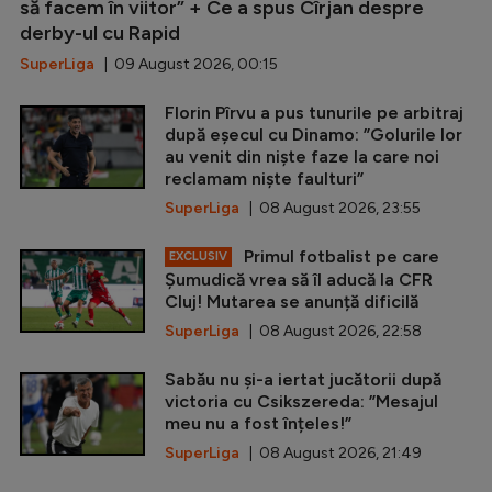
să facem în viitor” + Ce a spus Cîrjan despre
derby-ul cu Rapid
SuperLiga
| 09 August 2026, 00:15
Florin Pîrvu a pus tunurile pe arbitraj
după eșecul cu Dinamo: ”Golurile lor
au venit din niște faze la care noi
reclamam niște faulturi”
SuperLiga
| 08 August 2026, 23:55
Primul fotbalist pe care
EXCLUSIV
Șumudică vrea să îl aducă la CFR
Cluj! Mutarea se anunță dificilă
SuperLiga
| 08 August 2026, 22:58
Sabău nu și-a iertat jucătorii după
victoria cu Csikszereda: ”Mesajul
meu nu a fost înțeles!”
SuperLiga
| 08 August 2026, 21:49