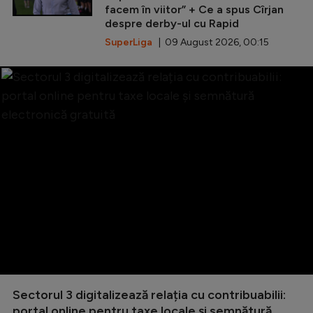
facem în viitor” + Ce a spus Cîrjan
despre derby-ul cu Rapid
SuperLiga
| 09 August 2026, 00:15
Sectorul 3 digitalizează relația cu contribuabilii:
portal online pentru taxe locale și semnătură