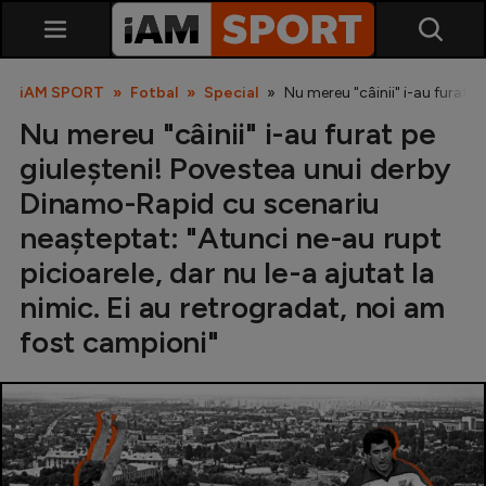
iAM SPORT
Fotbal
Special
Nu mereu "câinii" i-au furat 
Nu mereu "câinii" i-au furat pe
giuleșteni! Povestea unui derby
Dinamo-Rapid cu scenariu
neașteptat: "Atunci ne-au rupt
picioarele, dar nu le-a ajutat la
SuperLiga
nimic. Ei au retrogradat, noi am
Liga 2
fost campioni"
Cupa României
Echipa Națională
U21
Fotbal feminin