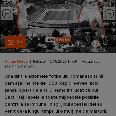
Special
Diverse
Inedit
Clasamente
(6)
Adrian Florea
| Publicat: 12.05.2025 17:09 | Actualizat:
Champions League
13.05.2025 00:03
Europa League
Una dintre axiomele fotbalului românesc sună
cam așa: înainte de 1989, Rapid n-avea nicio
Conference League
șansă în partidele cu Dinamo întrucât clubul
CM 2026
Securității apela la toate mijloacele posibile
pentru a se impune. În sprijinul acestei idei au
Premier League
venit de-a lungul timpului o mulțime de mărturii,
LaLiga