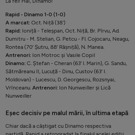
La fel! Hai, Dinamo!
Rapid - Dinamo 1-0 (1-0)
A marcat:
Oct. Niță (38')
Rapid:
Ioniță - Teleșpan, Oct. Niță, Br. Pîrvu, Ad.
Dumitru - M. Stelian, G. Petcu - Fl. Cojocaru, Neagu,
Rontea (70' Șutru, 88' Râșniță), N. Manea.
Antrenori:
Ion Motroc și Vasile Copil
Dinamo:
C. Ștefan - Cheran (63' I. Marin), G. Sandu,
Sătmăreanu II, Lucuță - Dinu, Custov (63' I.
Moldovan) - Lucescu, D. Georgescu, Rozsnyai,
Vrînceanu.
Antrenori:
Ion Nunweiller și Lică
Nunweiller
Eșec decisiv pe malul mării, în ultima etapă
Chiar dacă a câștigat cu Dinamo respectiva
partidă, Rapid a retrogradat la finalul acelei ediții.