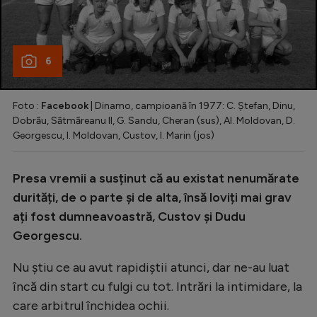
6
Foto :
Facebook
| Dinamo, campioană în 1977: C. Ștefan, Dinu,
Dobrău, Sătmăreanu II, G. Sandu, Cheran (sus), Al. Moldovan, D.
Georgescu, I. Moldovan, Custov, I. Marin (jos)
Presa vremii a susținut că au existat nenumărate
durități, de o parte și de alta, însă loviți mai grav
ați fost dumneavoastră, Custov și Dudu
Georgescu.
Nu știu ce au avut rapidiștii atunci, dar ne-au luat
încă din start cu fulgi cu tot. Intrări la intimidare, la
care arbitrul închidea ochii.