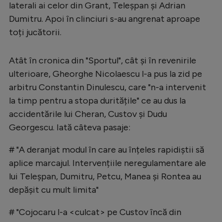
laterali ai celor din Grant, Teleșpan și Adrian
Dumitru. Apoi în clinciuri s-au angrenat aproape
toți jucătorii.
Atât în cronica din "Sportul", cât și în revenirile
ulterioare, Gheorghe Nicolaescu l-a pus la zid pe
arbitru Constantin Dinulescu, care "n-a intervenit
la timp pentru a stopa duritățile" ce au dus la
accidentările lui Cheran, Custov și Dudu
Georgescu. Iată câteva pasaje:
# "A deranjat modul în care au înțeles rapidiștii să
aplice marcajul. Intervențiile neregulamentare ale
lui Teleșpan, Dumitru, Petcu, Manea și Rontea au
depășit cu mult limita"
# "Cojocaru l-a <culcat> pe Custov încă din