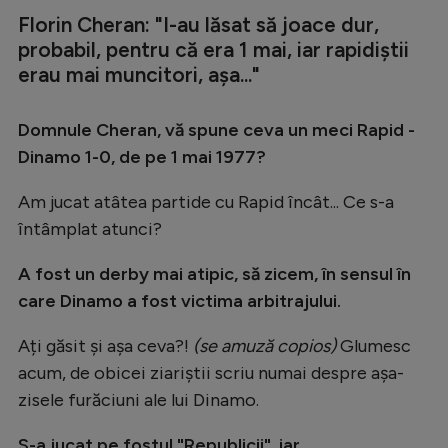
Florin Cheran: "I-au lăsat să joace dur,
probabil, pentru că era 1 mai, iar rapidiștii
erau mai muncitori, așa..."
Domnule Cheran, vă spune ceva un meci Rapid -
Dinamo 1-0, de pe 1 mai 1977?
Am jucat atâtea partide cu Rapid încât... Ce s-a
întâmplat atunci?
A fost un derby mai atipic, să zicem, în sensul în
care Dinamo a fost victima arbitrajului.
Ați găsit și așa ceva?!
(se amuză copios)
Glumesc
acum, de obicei ziariștii scriu numai despre așa-
zisele furăciuni ale lui Dinamo.
S-a jucat pe fostul "Republicii", iar