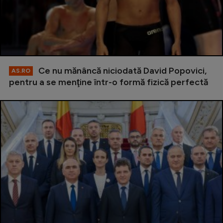
Ce nu mănâncă niciodată David Popovici,
AS.RO
pentru a se menţine într-o formă fizică perfectă