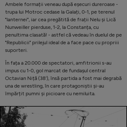
Intră în cont
Ambele formații veneau după eșecuri dureroase -
Creează cont
trupa lui Motroc cedase la Galați, 0-1, pe terenul
"lanternei", iar cea pregătită de frații Nelu și Lică
Nunweiller pierduse, 1-2, la Constanța, cu
penultima clasată! - astfel că vedeau în duelul de pe
"Republicii" prilejul ideal de a face pace cu propriii
suporteri.
În fața a 20.000 de spectatori, amfitrionii s-au
impus cu 1-0, gol marcat de fundașul central
Octavian Niță (38'), însă partida a fost mai degrabă
una de wrestling, în care protagoniștii și-au
împărțit pumni și picioare cu nemiluita.