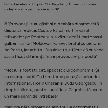
Foto :
Facebook
| Un prim 11 al Rapidului, din sezonul în care
giuleștenii abia promovaseră din "B"
# "Provocați, s-au găsit și din tabăra dinamovistă
destui să replice. Custov l-a pălmuit în văzut
tribunelor pe Rontea și n-a văzut decât cartonașul
galben, iar Ion Moldovan l-a lovit brutal cu piciorul
pe Petcu, iar arbitrul Dinulescu s-a făcut că nu vede
sau a făcut diferența între provocare și ripostă"
"Meciul a fost stricat, spectacolul compromis. Și
cu ce implicații! Cu trimiterea pe tușă a celor doi
internaționali, Florin Cheran și Dudu Georgescu, în
dreptul cărora, pentru jocul de la Zagreb, stă acum
un mare semn de întrebare"
Maniera părtinitoare de arbitraj l-a determinat și