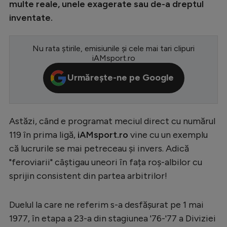
multe reale, unele exagerate sau de-a dreptul
Serie A
inventate.
Bundesliga
Nu rata știrile, emisiunile și cele mai tari clipuri
Ligue 1
iAMsport.ro
Campionate
Urmărește-ne pe Google
Starurile fotbalului
EURO 2024
Astăzi, când e programat meciul direct cu numărul
Stranieri
119 în prima ligă,
iAMsport.ro
vine cu un exemplu
Clasamente
că lucrurile se mai petreceau și invers. Adică
"feroviarii" câștigau uneori în fața roș-albilor cu
sprijin consistent din partea arbitrilor!
Tenis
Duelul la care ne referim s-a desfășurat pe 1 mai
1977, în etapa a 23-a din stagiunea '76-'77 a Diviziei
Handbal