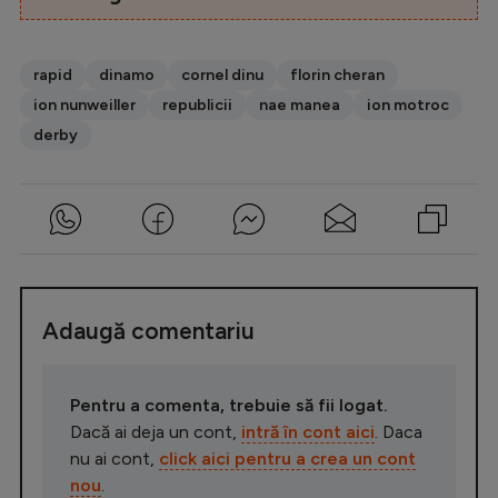
rapid
dinamo
cornel dinu
florin cheran
ion nunweiller
republicii
nae manea
ion motroc
derby
Adaugă comentariu
Pentru a comenta, trebuie să fii logat.
Dacă ai deja un cont,
intră în cont aici
. Daca
nu ai cont,
click aici pentru a crea un cont
nou
.