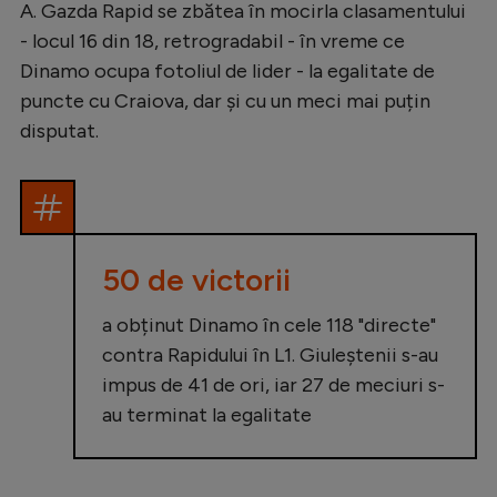
A. Gazda Rapid se zbătea în mocirla clasamentului
Natație
- locul 16 din 18, retrogradabil - în vreme ce
Formula 1
Dinamo ocupa fotoliul de lider - la egalitate de
puncte cu Craiova, dar și cu un meci mai puțin
Gimnastică
disputat.
Auto
Rugby
Ciclism
Alte sporturi
50 de victorii
JO 2024
a obținut Dinamo în cele 118 "directe"
JO 2026
contra Rapidului în L1. Giuleștenii s-au
impus de 41 de ori, iar 27 de meciuri s-
au terminat la egalitate