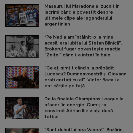
Maseurul lui Maradona a izucnit în
lacrimi când a povestit despre
ultimele clipe ale legendarului
argentinian
”Pe Nadia am întâlnit-o la mine
acasă, era iubita lui Ștefan Bănică”.
Brokerul fugar povestește reacția
”Zeiței” când i-a intrat în baie
”Ce ați simțit când s-a prăpădit
Lucescu? Dumneavoastră și Giovanni
erați certați cu el”. Victor Becali a
dat cărțile pe față
De la finalele Champions League la
afaceri în energie. Cum și-a
construit Adrian Ilie viața după
fotbal
”Sunt duhul lui nea Vanea!”. Buzărin,