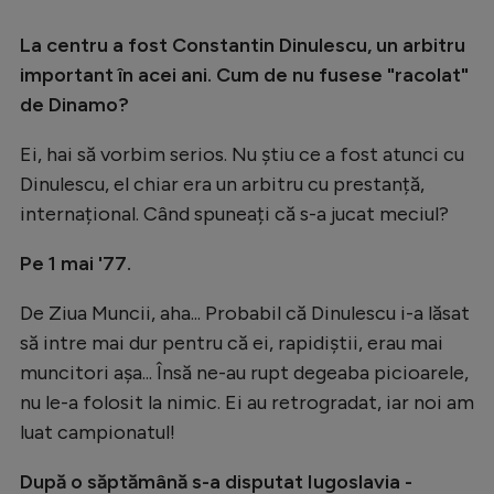
La centru a fost Constantin Dinulescu, un arbitru
important în acei ani. Cum de nu fusese "racolat"
de Dinamo?
Ei, hai să vorbim serios. Nu știu ce a fost atunci cu
Dinulescu, el chiar era un arbitru cu prestanță,
internațional. Când spuneați că s-a jucat meciul?
Pe 1 mai '77.
De Ziua Muncii, aha... Probabil că Dinulescu i-a lăsat
să intre mai dur pentru că ei, rapidiștii, erau mai
muncitori așa... Însă ne-au rupt degeaba picioarele,
nu le-a folosit la nimic. Ei au retrogradat, iar noi am
luat campionatul!
După o săptămână s-a disputat Iugoslavia -