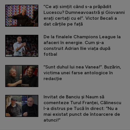
”Ce ați simțit când s-a prăpădit
Lucescu? Dumneavoastră și Giovanni
erați certați cu el”. Victor Becali a
dat cărțile pe față
De la finalele Champions League la
afaceri în energie. Cum și-a
construit Adrian Ilie viața după
fotbal
”Sunt duhul lui nea Vanea!”. Buzărin,
victima unei farse antologice în
redacție
Invitat de Banciu și Naum să
comenteze Turul Franței, Călinescu
l-a distrus pe Tucă în direct: ”Nu a
mai existat punct de întoarcere de
atunci!”