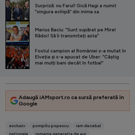
Surpriză: nu Farul! Gică Hagi a numit
”singura echipă” din inima sa
Marius Baciu: ”Sunt supărat pe Mirel
Rădoi! Să îi transmiteți asta”
Fostul campion al României s-a mutat în
Elveția și s-a apucat de Uber: ”Câștig
mai mulți bani decât în fotbal”
Adaugă iAMsport.ro ca sursă preferată în
Google
exclusiv
pompiliu popescu
iam decebal
nationala
romania generatia de aur