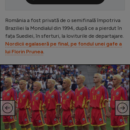
Serie A
Bundesliga
România a fost privată de o semifinală împotriva
Braziliei la Mondialul din 1994, după ce a pierdut în
Ligue 1
fața Suediei, în sferturi, la loviturile de departajare.
Campionate
Nordicii egalaseră pe final, pe fondul unei gafe a
Starurile fotbalului
lui Florin Prunea
.
EURO 2024
Stranieri
Clasamente
Tenis
Handbal