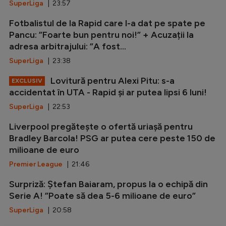
SuperLiga
| 23:57
Fotbalistul de la Rapid care l-a dat pe spate pe
Pancu: ”Foarte bun pentru noi!” + Acuzații la
adresa arbitrajului: ”A fost...
SuperLiga
| 23:38
Lovitură pentru Alexi Pitu: s-a
EXCLUSIV
accidentat în UTA - Rapid și ar putea lipsi 6 luni!
SuperLiga
| 22:53
Liverpool pregătește o ofertă uriașă pentru
Bradley Barcola! PSG ar putea cere peste 150 de
milioane de euro
Premier League
| 21:46
Surpriză: Ștefan Baiaram, propus la o echipă din
Serie A! ”Poate să dea 5-6 milioane de euro”
SuperLiga
| 20:58