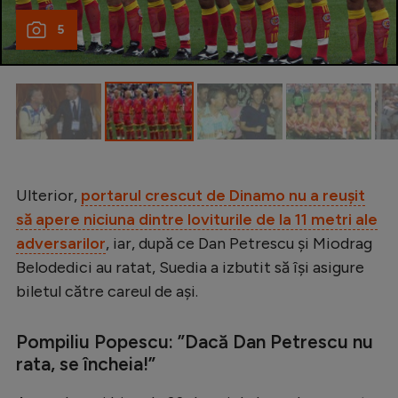
Natație
5
Formula 1
Gimnastică
Auto
Rugby
Ciclism
Ulterior,
portarul crescut de Dinamo nu a reușit
Alte sporturi
să apere niciuna dintre loviturile de la 11 metri ale
adversarilor
, iar, după ce Dan Petrescu și Miodrag
JO 2024
Belodedici au ratat, Suedia a izbutit să își asigure
JO 2026
biletul către careul de ași.
Pompiliu Popescu: ”Dacă Dan Petrescu nu
rata, se încheia!”