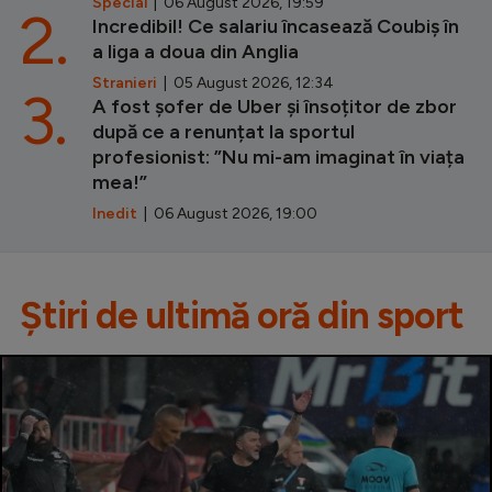
Special
| 06 August 2026, 19:59
2.
Incredibil! Ce salariu încasează Coubiș în
a liga a doua din Anglia
Stranieri
| 05 August 2026, 12:34
3.
A fost șofer de Uber și însoțitor de zbor
după ce a renunțat la sportul
profesionist: ”Nu mi-am imaginat în viața
mea!”
Inedit
| 06 August 2026, 19:00
Știri de ultimă oră din sport