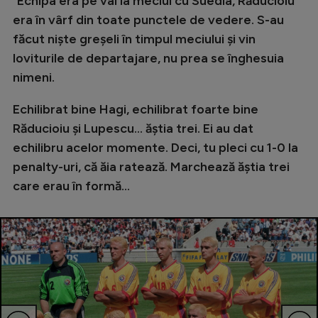
”
Echipa era pe val la meciul cu Suedia, Răducioiu
era în vârf din toate punctele de vedere. S-au
făcut niște greșeli în timpul meciului și vin
loviturile de departajare, nu prea se înghesuia
nimeni.
Echilibrat bine Hagi, echilibrat foarte bine
Răducioiu și Lupescu... ăștia trei. Ei au dat
echilibru acelor momente. Deci, tu pleci cu 1-0 la
penalty-uri, că ăia ratează. Marchează ăștia trei
care erau în formă...