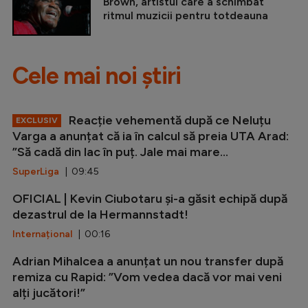
Brown, artistul care a schimbat
ritmul muzicii pentru totdeauna
Cele mai noi știri
Reacție vehementă după ce Neluțu
EXCLUSIV
Varga a anunțat că ia în calcul să preia UTA Arad:
”Să cadă din lac în puț. Jale mai mare...
SuperLiga
| 09:45
OFICIAL | Kevin Ciubotaru și-a găsit echipă după
dezastrul de la Hermannstadt!
Internațional
| 00:16
Adrian Mihalcea a anunțat un nou transfer după
remiza cu Rapid: ”Vom vedea dacă vor mai veni
alți jucători!”