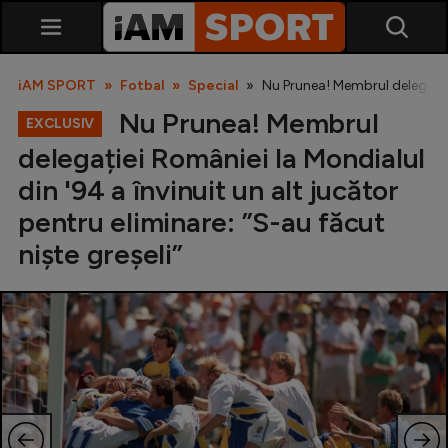
iAM SPORT
Fotbal
Special
Nu Prunea! Membrul delegației 
Nu Prunea! Membrul
EXCLUSIV
delegației României la Mondialul
din '94 a învinuit un alt jucător
pentru eliminare: ”S-au făcut
niște greșeli”
SuperLiga
Liga 2
Cupa României
Echipa Națională
U21
Fotbal feminin