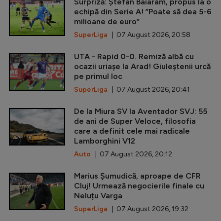
Surpriză: Ștefan Baiaram, propus la o
echipă din Serie A! ”Poate să dea 5-6
milioane de euro”
SuperLiga
| 07 August 2026, 20:58
UTA - Rapid 0-0. Remiză albă cu
ocazii uriașe la Arad! Giuleștenii urcă
pe primul loc
SuperLiga
| 07 August 2026, 20:41
De la Miura SV la Aventador SVJ: 55
de ani de Super Veloce, filosofia
care a definit cele mai radicale
Lamborghini V12
Auto
| 07 August 2026, 20:12
Marius Șumudică, aproape de CFR
Cluj! Urmează negocierile finale cu
Neluțu Varga
SuperLiga
| 07 August 2026, 19:32