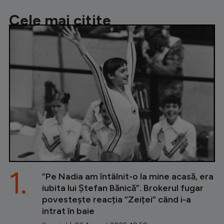
Cele mai citite
1.
”Pe Nadia am întâlnit-o la mine acasă, era
iubita lui Ștefan Bănică”. Brokerul fugar
povestește reacția ”Zeiței” când i-a
intrat în baie