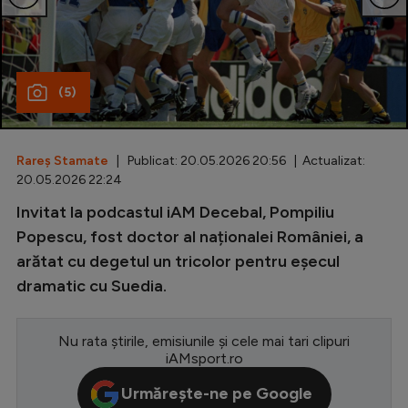
Special
Diverse
(5)
Inedit
Clasamente
Rareș Stamate
| Publicat: 20.05.2026 20:56 | Actualizat:
20.05.2026 22:24
Invitat la podcastul iAM Decebal, Pompiliu
Champions League
Popescu, fost doctor al naționalei României, a
arătat cu degetul un tricolor pentru eșecul
Europa League
dramatic cu Suedia.
Conference League
CM 2026
Nu rata știrile, emisiunile și cele mai tari clipuri
iAMsport.ro
Premier League
Urmărește-ne pe Google
LaLiga