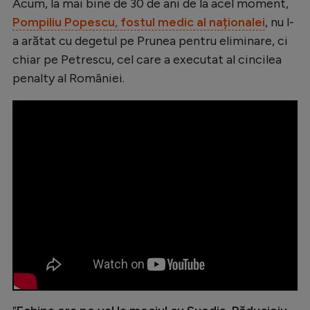
Intră în cont
Acum, la mai bine de 30 de ani de la acel moment,
Pompiliu Popescu, fostul medic al naționalei
, nu l-
Creează cont
a arătat cu degetul pe Prunea pentru eliminare, ci
chiar pe Petrescu, cel care a executat al cincilea
penalty al României.