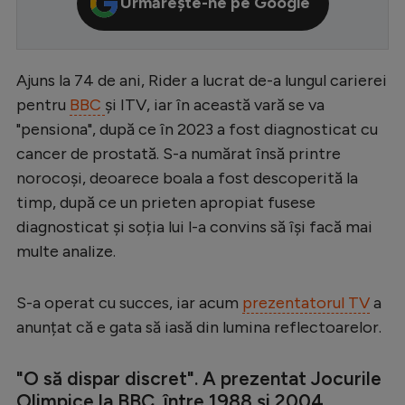
Urmărește-ne pe Google
Serie A
Bundesliga
Ajuns la 74 de ani, Rider a lucrat de-a lungul carierei
Ligue 1
pentru
BBC
și ITV, iar în această vară se va
Campionate
"pensiona", după ce în 2023 a fost diagnosticat cu
cancer de prostată. S-a numărat însă printre
Starurile fotbalului
norocoși, deoarece boala a fost descoperită la
EURO 2024
timp, după ce un prieten apropiat fusese
diagnosticat și soția lui l-a convins să își facă mai
Stranieri
multe analize.
Clasamente
S-a operat cu succes, iar acum
prezentatorul TV
a
anunțat că e gata să iasă din lumina reflectoarelor.
Tenis
"O să dispar discret". A prezentat Jocurile
Handbal
Olimpice la BBC, între 1988 și 2004