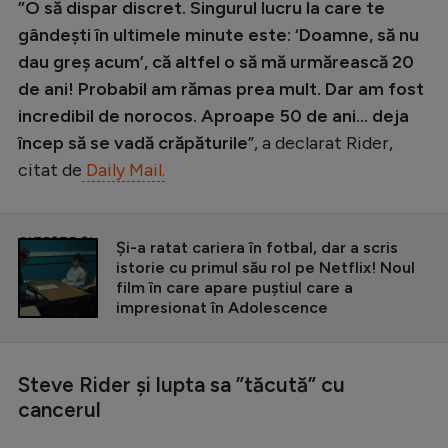
”O să dispar discret. Singurul lucru la care te
gândești în ultimele minute este: ‘Doamne, să nu
dau greș acum’, că altfel o să mă urmărească 20
de ani! Probabil am rămas prea mult. Dar am fost
incredibil de norocos. Aproape 50 de ani… deja
încep să se vadă crăpăturile
”, a declarat Rider,
citat de
Daily Mail.
CITEȘTE ȘI
Și-a ratat cariera în fotbal, dar a scris
istorie cu primul său rol pe Netflix! Noul
film în care apare puștiul care a
impresionat în Adolescence
Steve Rider și lupta sa ”tăcută” cu
cancerul