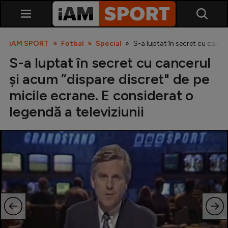
iAM SPORT
Fotbal
Special
S-a luptat în secret cu cancer
S-a luptat în secret cu cancerul
și acum ”dispare discret" de pe
micile ecrane. E considerat o
legendă a televiziunii
SuperLiga
Liga 2
Cupa României
Echipa Națională
U21
Fotbal feminin