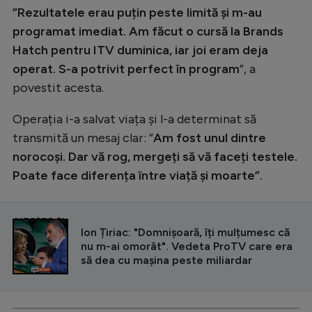
”Rezultatele erau puțin peste limită și m-au
programat imediat. Am făcut o cursă la Brands
Hatch pentru ITV duminica, iar joi eram deja
operat. S-a potrivit perfect în program
”, a
povestit acesta.
Operația i-a salvat viața și l-a determinat să
transmită un mesaj clar: ”
Am fost unul dintre
norocoși. Dar vă rog, mergeți să vă faceți testele.
Poate face diferența între viață și moarte”.
CITEȘTE ȘI
Ion Țiriac: "Domnișoară, îți mulțumesc că
nu m-ai omorât". Vedeta ProTV care era
să dea cu mașina peste miliardar