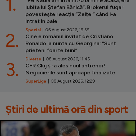
1.
”Pe Nadia am întâlnit-o la mine acasă, era
iubita lui Ștefan Bănică”. Brokerul fugar
povestește reacția ”Zeiței” când i-a
intrat în baie
Special
| 06 August 2026, 19:59
2.
Cine e românul invitat de Cristiano
Ronaldo la nunta cu Georgina: ”Sunt
prieteni foarte buni”
Diverse
| 08 August 2026, 11:45
3.
CFR Cluj și-a ales noul antrenor!
Negocierile sunt aproape finalizate
SuperLiga
| 08 August 2026, 12:29
Știri de ultimă oră din sport