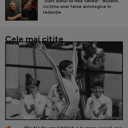
”Sunt duhul lui nea Vanea!”. Buzărin,
victima unei farse antologice în
redacție
Cele mai citite