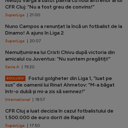
Neluțu Varga a bătut palma cu noul antrenor al lui
CFR Cluj: ”Nu a fost greu de convins!”
SuperLiga
| 21:00
Nuno Campos a renunțat la încă un fotbalist de la
Dinamo! A ajuns în Liga 2
SuperLiga
| 20:07
Nemulțumirea lui Cristi Chivu după victoria din
amicalul cu Juventus: ”Nu suntem pregătiți!”
Serie A
| 19:20
Fostul golgheter din Liga 1, ”luat pe
EXCLUSIV
sus” de oamenii lui Rinat Ahmetov: ”M-a băgat
într-o dubă și mi-a zis să semnez!”
Internațional
| 18:57
CFR Cluj a luat decizia în cazul fotbalistului de
1.500.000 de euro dorit de Rapid
SuperLiga
| 17:50