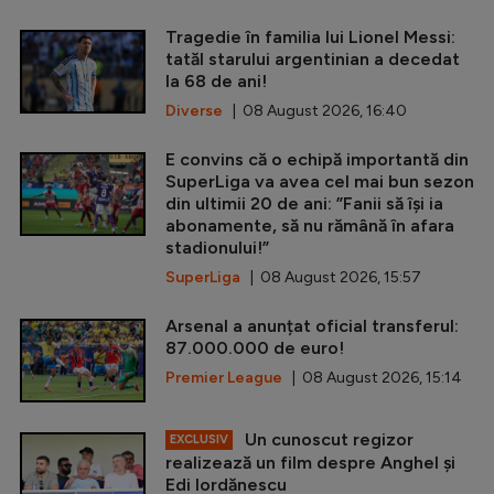
Tragedie în familia lui Lionel Messi:
tatăl starului argentinian a decedat
la 68 de ani!
Diverse
| 08 August 2026, 16:40
E convins că o echipă importantă din
SuperLiga va avea cel mai bun sezon
din ultimii 20 de ani: ”Fanii să își ia
abonamente, să nu rămână în afara
stadionului!”
SuperLiga
| 08 August 2026, 15:57
Arsenal a anunțat oficial transferul:
87.000.000 de euro!
Premier League
| 08 August 2026, 15:14
Un cunoscut regizor
EXCLUSIV
realizează un film despre Anghel și
Edi Iordănescu