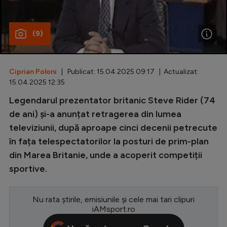
Special
(9)
Diverse
Inedit
Ciprian Poloni
| Publicat: 15.04.2025 09:17 | Actualizat:
Clasamente
15.04.2025 12:35
Legendarul prezentator britanic Steve Rider (74
de ani) și-a anunțat retragerea din lumea
televiziunii, după aproape cinci decenii petrecute
Champions League
în fața telespectatorilor la posturi de prim-plan
Europa League
din Marea Britanie, unde a acoperit competiții
Conference League
sportive.
CM 2026
Nu rata știrile, emisiunile și cele mai tari clipuri
Premier League
iAMsport.ro
LaLiga