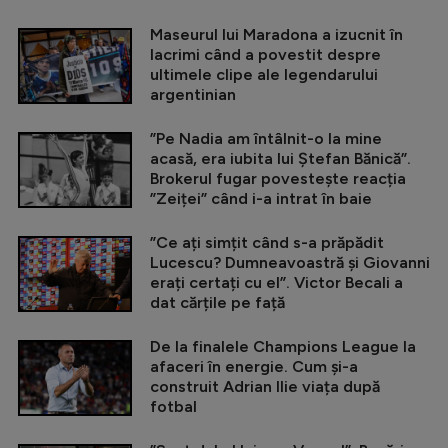
Maseurul lui Maradona a izucnit în
lacrimi când a povestit despre
ultimele clipe ale legendarului
argentinian
”Pe Nadia am întâlnit-o la mine
acasă, era iubita lui Ștefan Bănică”.
Brokerul fugar povestește reacția
”Zeiței” când i-a intrat în baie
”Ce ați simțit când s-a prăpădit
Lucescu? Dumneavoastră și Giovanni
erați certați cu el”. Victor Becali a
dat cărțile pe față
De la finalele Champions League la
afaceri în energie. Cum și-a
construit Adrian Ilie viața după
fotbal