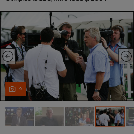
Natație
Formula 1
Gimnastică
Auto
Rugby
Ciclism
Alte sporturi
JO 2024
9
JO 2026