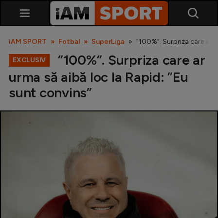
iAM SPORT
Fotbal
SuperLiga
”100%”. Surpriza care ar u
”100%”. Surpriza care ar
EXCLUSIV
urma să aibă loc la Rapid: ”Eu
sunt convins”
SuperLiga
Liga 2
Cupa României
Echipa Națională
U21
Fotbal feminin