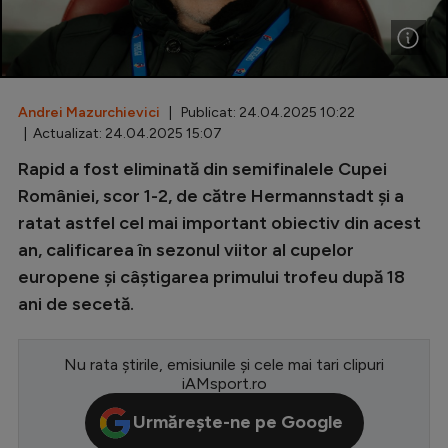
Special
Diverse
Inedit
Andrei Mazurchievici
| Publicat: 24.04.2025 10:22
| Actualizat: 24.04.2025 15:07
Clasamente
Rapid a fost eliminată din semifinalele Cupei
României, scor 1-2, de către Hermannstadt și a
ratat astfel cel mai important obiectiv din acest
an, calificarea în sezonul viitor al cupelor
Champions League
europene și câștigarea primului trofeu după 18
Europa League
ani de secetă.
Conference League
Nu rata știrile, emisiunile și cele mai tari clipuri
CM 2026
iAMsport.ro
Premier League
Urmărește-ne pe Google
LaLiga