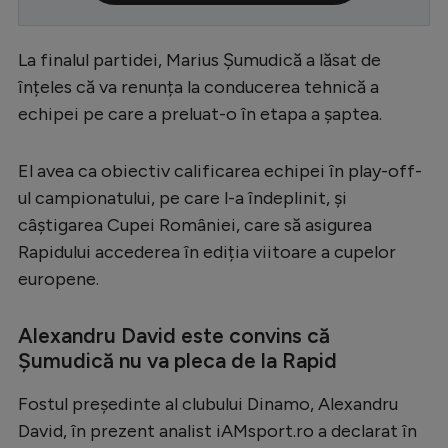
Serie A
La finalul partidei, Marius Șumudică a lăsat de
Bundesliga
înțeles că va renunța la conducerea tehnică a
Ligue 1
echipei pe care a preluat-o în etapa a șaptea.
Campionate
El avea ca obiectiv calificarea echipei în play-off-
Starurile fotbalului
ul campionatului, pe care l-a îndeplinit, și
EURO 2024
câștigarea Cupei României, care să asigurea
Stranieri
Rapidului accederea în ediția viitoare a cupelor
europene.
Clasamente
Alexandru David este convins că
Șumudică nu va pleca de la Rapid
Tenis
Fostul președinte al clubului Dinamo, Alexandru
David, în prezent analist iAMsport.ro a declarat în
Handbal