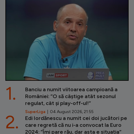
1.
Banciu a numit viitoarea campioană a
României: ”O să câștige atât sezonul
regulat, cât și play-off-ul!”
SuperLiga
| 04 August 2026, 21:55
2.
Edi Iordănescu a numit cei doi jucători pe
care regretă că nu i-a convocat la Euro
2024: ”Îmi pare rău, dar asta e situația”