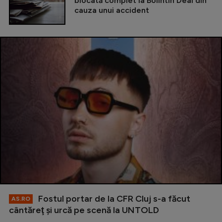
blocată complet la Bolintin Deal din
cauza unui accident
Fostul portar de la CFR Cluj s-a făcut
AS.RO
cântăreţ şi urcă pe scenă la UNTOLD