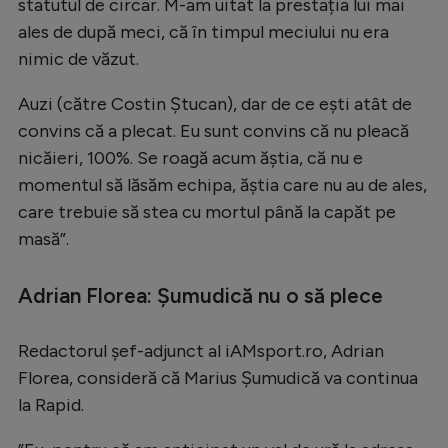
Intră în cont
statutul de circar. M-am uitat la prestația lui mai
ales de după meci, că în timpul meciului nu era
Creează cont
nimic de văzut.
Auzi (către Costin Ștucan), dar de ce ești atât de
convins că a plecat. Eu sunt convins că nu pleacă
nicăieri, 100%. Se roagă acum ăștia, că nu e
momentul să lăsăm echipa, ăștia care nu au de ales,
care trebuie să stea cu mortul până la capăt pe
masă”.
Adrian Florea: Șumudică nu o să plece
Redactorul șef-adjunct al iAMsport.ro, Adrian
Florea, consideră că Marius Șumudică va continua
la Rapid.