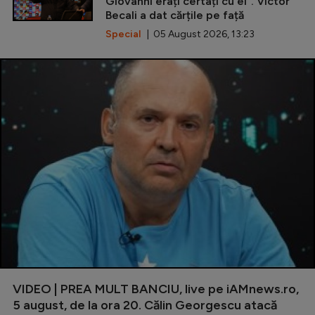
Giovanni erați certați cu el”. Victor
Becali a dat cărțile pe față
Special
| 05 August 2026, 13:23
VIDEO | PREA MULT BANCIU, live pe iAMnews.ro,
5 august, de la ora 20. Călin Georgescu atacă