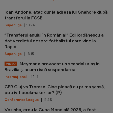
Ioan Andone, atac dur la adresa lui Gnahore după
transferul la FCSB
SuperLiga
| 13:24
”Transferul anului în România!” Edi Iordănescu a
dat verdictul despre fotbalistul care vine la
Rapid
SuperLiga
| 13:15
Neymar a provocat un scandal uriaș în
VIDEO
Brazilia și acum riscă suspendarea
Internațional
| 12:11
CFR Cluj vs Tromsø: Cine pleacă cu prima șansă,
potrivit bookmakerilor? (P)
Conference League
| 11:46
Vozinha, erou la Cupa Mondială 2026, a fost