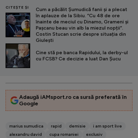
CITEȘTE ȘI
Cum a păcălit Șumudică fanii și a plecat
în aplauze de la Sibiu. “Cu 48 de ore
înainte de meciul cu Dinamo, Grameni și
Pașcanu beau vin alb la miezul nopții”.
Costin Stucan scrie despre situația din
Giulești
Cine stă pe banca Rapidului, la derby-ul
cu FCSB? Ce decizie a luat Dan Șucu
Adaugă iAMsport.ro ca sursă preferată în
Google
marius sumudica
rapid
demisie
i am sport live
alexandru david
cupa romaniei
exclusiv