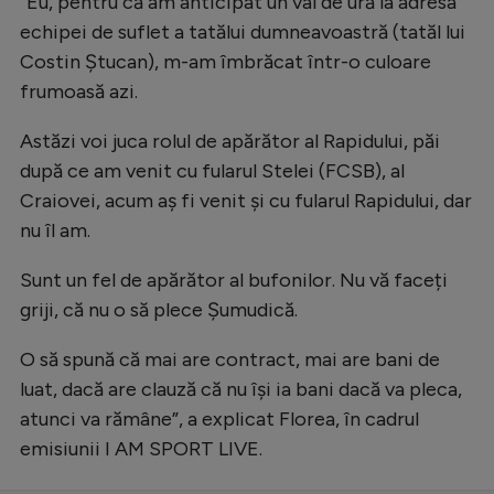
”Eu, pentru că am anticipat un val de ură la adresa
echipei de suflet a tatălui dumneavoastră (tatăl lui
Costin Ștucan), m-am îmbrăcat într-o culoare
frumoasă azi.
Astăzi voi juca rolul de apărător al Rapidului, păi
după ce am venit cu fularul Stelei (FCSB), al
Craiovei, acum aș fi venit și cu fularul Rapidului, dar
nu îl am.
Sunt un fel de apărător al bufonilor. Nu vă faceți
griji, că nu o să plece Șumudică.
O să spună că mai are contract, mai are bani de
luat, dacă are clauză că nu își ia bani dacă va pleca,
atunci va rămâne”, a explicat Florea, în cadrul
emisiunii I AM SPORT LIVE.