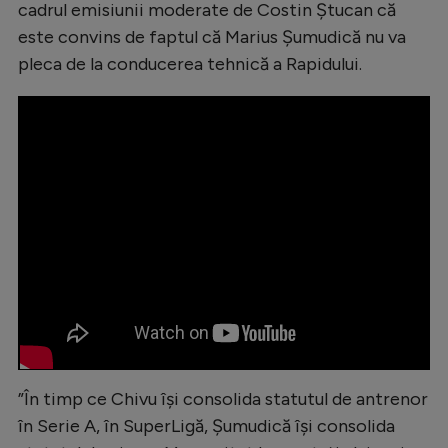
cadrul emisiunii moderate de Costin Ștucan că
Natație
este convins de faptul că Marius Șumudică nu va
Formula 1
pleca de la conducerea tehnică a Rapidului.
Gimnastică
Auto
Rugby
Ciclism
Alte sporturi
JO 2024
JO 2026
”În timp ce Chivu își consolida statutul de antrenor
în Serie A, în SuperLigă, Șumudică își consolida