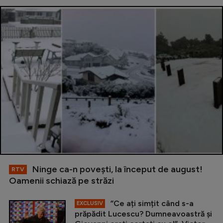
Ninge ca-n povești, la început de august!
RTV
Oamenii schiază pe străzi
”Ce ați simțit când s-a
EXCLUSIV
prăpădit Lucescu? Dumneavoastră și