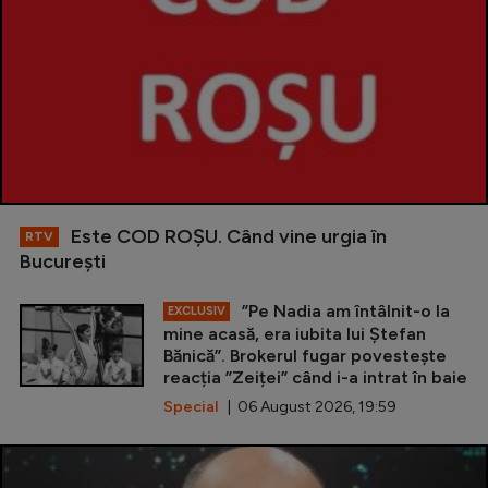
Este COD ROŞU. Când vine urgia în
RTV
Bucureşti
”Pe Nadia am întâlnit-o la
EXCLUSIV
mine acasă, era iubita lui Ștefan
Bănică”. Brokerul fugar povestește
reacția ”Zeiței” când i-a intrat în baie
Special
| 06 August 2026, 19:59