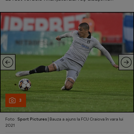
Intră în cont
Creează cont
3
Foto :
Sport Pictures
| Bauza a ajuns la FCU Craiova în vara lui
2021