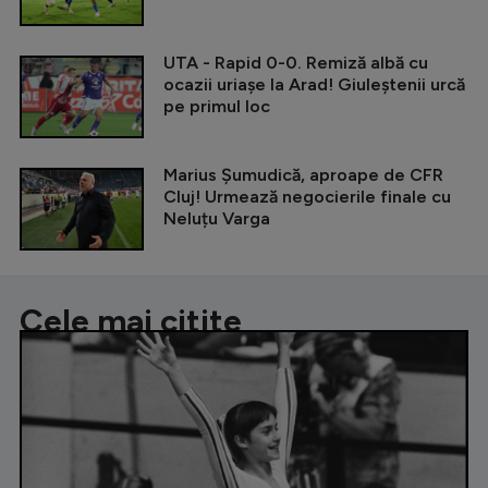
UTA - Rapid 0-0. Remiză albă cu
ocazii uriașe la Arad! Giuleștenii urcă
pe primul loc
Marius Șumudică, aproape de CFR
Cluj! Urmează negocierile finale cu
Neluțu Varga
Cele mai citite