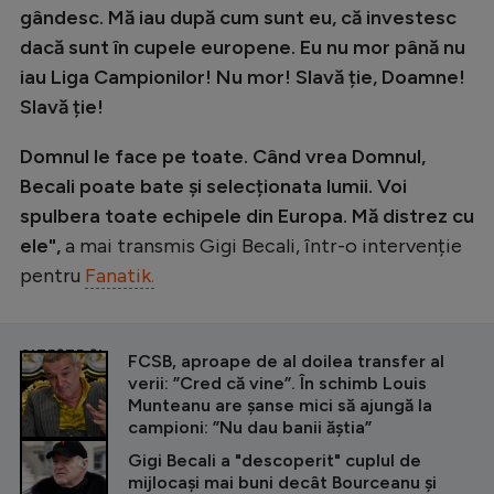
gândesc. Mă iau după cum sunt eu, că investesc
dacă sunt în cupele europene. Eu nu mor până nu
iau Liga Campionilor! Nu mor! Slavă ție, Doamne!
Slavă ție!
Domnul le face pe toate. Când vrea Domnul,
Becali poate bate și selecționata lumii. Voi
spulbera toate echipele din Europa. Mă distrez cu
ele",
a mai transmis Gigi Becali, într-o intervenție
pentru
Fanatik.
CITEȘTE ȘI
FCSB, aproape de al doilea transfer al
verii: ”Cred că vine”. În schimb Louis
Munteanu are șanse mici să ajungă la
campioni: ”Nu dau banii ăștia”
Gigi Becali a "descoperit" cuplul de
mijlocași mai buni decât Bourceanu și