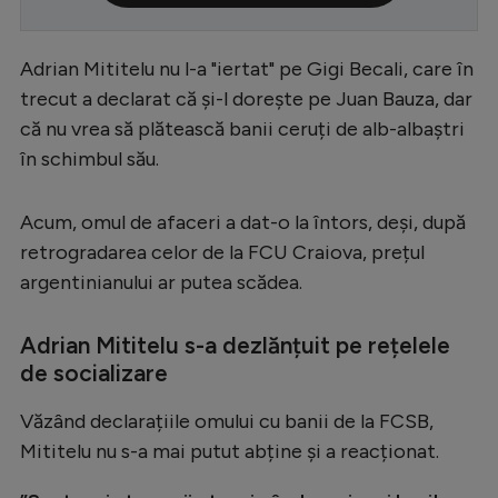
Serie A
Adrian Mititelu nu l-a "iertat" pe Gigi Becali, care în
Bundesliga
trecut a declarat că și-l dorește pe Juan Bauza, dar
Ligue 1
că nu vrea să plătească banii ceruți de alb-albaștri
Campionate
în schimbul său.
Starurile fotbalului
Acum, omul de afaceri a dat-o la întors, deși, după
EURO 2024
retrogradarea celor de la FCU Craiova, prețul
Stranieri
argentinianului ar putea scădea.
Clasamente
Adrian Mititelu s-a dezlănțuit pe rețelele
de socializare
Văzând declarațiile omului cu banii de la FCSB,
Tenis
Mititelu nu s-a mai putut abține și a reacționat.
Handbal