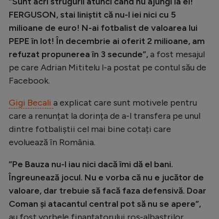
”Sunt acri strugurii atunci când nu ajungi la ei!
Natație
FERGUSON, stai liniștit că nu-l iei nici cu 5
milioane de euro! N-ai fotbalist de valoarea lui
Formula 1
PEPE în lot! În decembrie ai oferit 2 milioane, am
Gimnastică
refuzat propunerea în 3 secunde”,
a fost mesajul
Auto
pe care Adrian Mititelu l-a postat pe contul său de
Facebook.
Rugby
Ciclism
Gigi Becali
a explicat care sunt motivele pentru
care a renunțat la dorința de a-l transfera pe unul
Alte sporturi
dintre fotbaliștii cel mai bine cotați care
JO 2024
evoluează în România.
JO 2026
”Pe Bauza nu-l iau nici dacă îmi dă el bani.
Îngreunează jocul. Nu e vorba că nu e jucător de
valoare, dar trebuie să facă faza defensivă. Doar
Coman și atacantul central pot să nu se apere”,
au fost vorbele finanțatorului roș-albaștrilor.