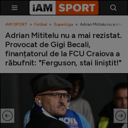
iAM SPORT
Fotbal
SuperLiga
Adrian Mititelu nu a mai rez
Adrian Mititelu nu a mai rezistat.
Provocat de Gigi Becali,
finanțatorul de la FCU Craiova a
răbufnit: "Ferguson, stai liniștit!"
SuperLiga
Liga 2
Cupa României
Echipa Națională
U21
Fotbal feminin