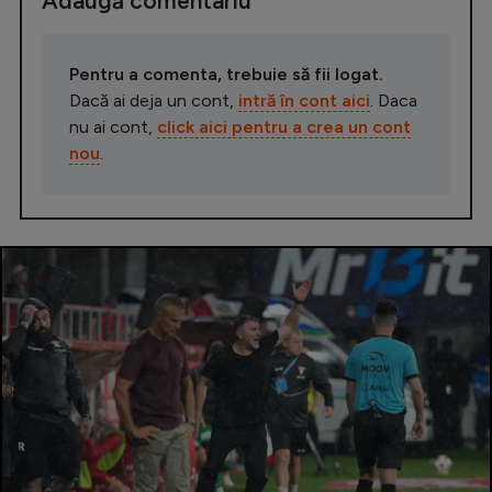
Adaugă comentariu
Pentru a comenta, trebuie să fii logat.
Dacă ai deja un cont,
intră în cont aici
. Daca
nu ai cont,
click aici pentru a crea un cont
nou
.