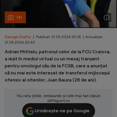
Special
(3)
Diverse
Inedit
George Drafta
| Publicat: 21.05.2024 20:16 | Actualizat:
Clasamente
21.05.2024 20:42
Adrian Mititelu, patronul celor de la FCU Craiova,
a ieșit în mediul virtual cu un mesaj tranșant
pentru omologul său de la FCSB, care a anunțat
Champions League
că nu mai este interesat de transferul mijlocașul
Europa League
ofensiv al oltenilor, Juan Bauza (28 de ani).
Conference League
CM 2026
Nu rata știrile, emisiunile și cele mai tari clipuri
iAMsport.ro
Premier League
Urmărește-ne pe Google
LaLiga