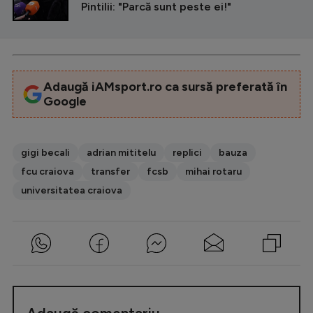
Pintilii: "Parcă sunt peste ei!"
Adaugă iAMsport.ro ca sursă preferată în
Google
gigi becali
adrian mititelu
replici
bauza
fcu craiova
transfer
fcsb
mihai rotaru
universitatea craiova