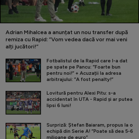
Adrian Mihalcea a anunțat un nou transfer după
remiza cu Rapid: ”Vom vedea dacă vor mai veni
alți jucători!”
Fotbalistul de la Rapid care l-a dat
pe spate pe Pancu: ”Foarte bun
pentru noi!” + Acuzații la adresa
arbitrajului: ”A fost penalty!”
Lovitură pentru Alexi Pitu: s-a
accidentat în UTA - Rapid și ar putea
lipsi 6 luni!
Surpriză: Ștefan Baiaram, propus la o
echipă din Serie A! ”Poate să dea 5-6
milioane de euro”