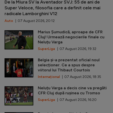
De la Miura SV la Aventador SVJ: 55 de ani de
Super Veloce, filosofia care a definit cele mai
radicale Lamborghini V12
Auto
| 07 August 2026, 20:12
Marius Șumudică, aproape de CFR
Cluj! Urmează negocierile finale cu
Neluțu Varga
SuperLiga
| 07 August 2026, 19:32
Belgia și-a prezentat oficial noul
selecționer. Ce a spus despre
viitorul lui Thibaut Courtois
Internațional
| 07 August 2026, 18:35
Neluțu Varga a decis cine va pregăti
CFR Cluj după rușinea cu Tromso
SuperLiga
| 07 August 2026, 16:20