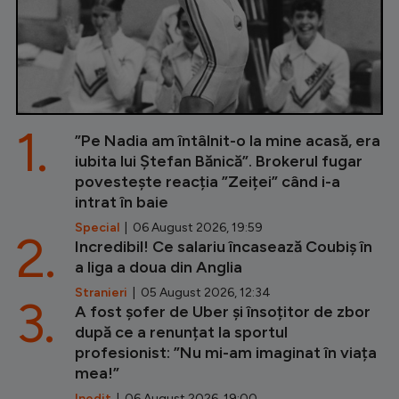
1.
”Pe Nadia am întâlnit-o la mine acasă, era
iubita lui Ștefan Bănică”. Brokerul fugar
povestește reacția ”Zeiței” când i-a
intrat în baie
Special
| 06 August 2026, 19:59
2.
Incredibil! Ce salariu încasează Coubiș în
a liga a doua din Anglia
Stranieri
| 05 August 2026, 12:34
3.
A fost șofer de Uber și însoțitor de zbor
după ce a renunțat la sportul
profesionist: ”Nu mi-am imaginat în viața
mea!”
Inedit
| 06 August 2026, 19:00