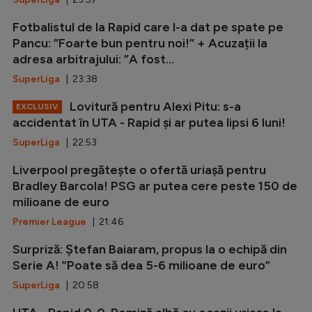
Fotbalistul de la Rapid care l-a dat pe spate pe
Pancu: ”Foarte bun pentru noi!” + Acuzații la
adresa arbitrajului: ”A fost...
SuperLiga
| 23:38
Lovitură pentru Alexi Pitu: s-a
EXCLUSIV
accidentat în UTA - Rapid și ar putea lipsi 6 luni!
SuperLiga
| 22:53
Liverpool pregătește o ofertă uriașă pentru
Bradley Barcola! PSG ar putea cere peste 150 de
milioane de euro
Premier League
| 21:46
Surpriză: Ștefan Baiaram, propus la o echipă din
Serie A! ”Poate să dea 5-6 milioane de euro”
SuperLiga
| 20:58