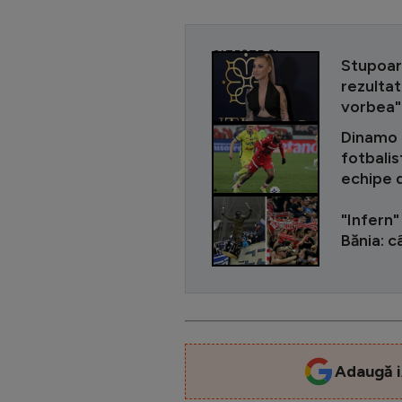
CITEȘTE ȘI
Stupoar
rezultat
vorbea"
Dinamo i
fotbalis
echipe 
"Infern"
Bănia: 
Adaugă i