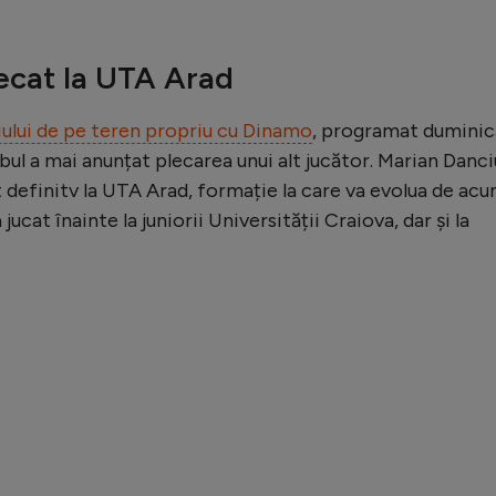
ecat la UTA Arad
iului de pe teren propriu cu Dinamo
, programat duminic
lubul a mai anunțat plecarea unui alt jucător. Marian Danci
 definitv la UTA Arad, formație la care va evolua de acu
jucat înainte la juniorii Universității Craiova, dar și la