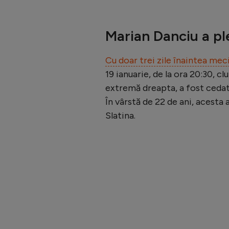
Marian Danciu a pl
Cu doar trei zile înaintea mec
19 ianuarie, de la ora 20:30, c
extremă dreapta, a fost cedat
În vârstă de 22 de ani, acesta a 
Slatina.