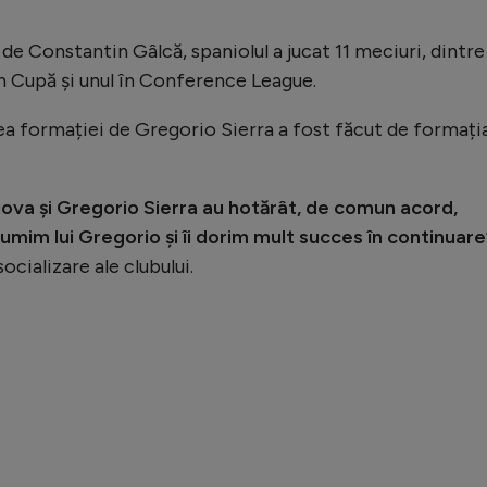
 de Constantin Gâlcă, spaniolul a jucat 11 meciuri, dintre
n Cupă și unul în Conference League.
rea formației de Gregorio Sierra a fost făcut de formați
iova și Gregorio Sierra au hotărât, de comun acord,
lțumim lui Gregorio și îi dorim mult succes în continuare
socializare ale clubului.