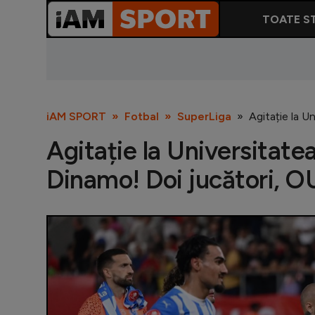
TOATE ST
iAM SPORT
Fotbal
SuperLiga
Agitație la U
Agitație la Universitate
Dinamo! Doi jucători, O