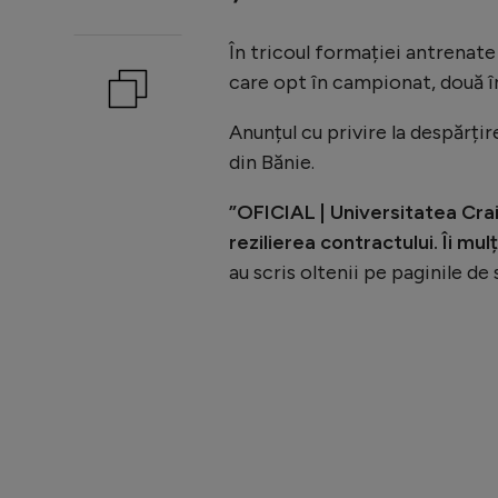
În tricoul formației antrenate
care opt în campionat, două î
Anunțul cu privire la despărți
din Bănie.
”OFICIAL | Universitatea Cra
rezilierea contractului. Îi mu
au scris oltenii pe paginile de 