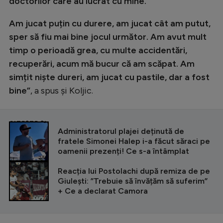
doctorilor care au lucrat cu mine.
Am jucat puțin cu durere, am jucat cât am putut,
sper să fiu mai bine jocul următor. Am avut mult
timp o perioadă grea, cu multe accidentări,
recuperări, acum mă bucur că am scăpat. Am
simțit niște dureri, am jucat cu pastile, dar a fost
bine”
, a spus și Koljic.
CITEȘTE ȘI
Administratorul plajei deținută de
fratele Simonei Halep i-a făcut săraci pe
oamenii prezenți! Ce s-a întâmplat
Reacția lui Postolachi după remiza de pe
Giulești: ”Trebuie să învățăm să suferim”
+ Ce a declarat Camora