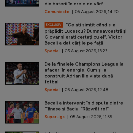
din baterii în orele de vârf
Comunicate
| 05 August 2026, 14:20
”Ce ați simțit când s-a
EXCLUSIV
prăpădit Lucescu? Dumneavoastră și
Giovanni erați certați cu el”. Victor
Becali a dat cărțile pe față
Special
| 05 August 2026, 13:23
De la finalele Champions League la
afaceri în energie. Cum și-a
construit Adrian Ilie viața după
fotbal
Special
| 05 August 2026, 12:48
Becali a intervenit în disputa dintre
Tănase și Baciu: ”Răzvrătire!”
SuperLiga
| 05 August 2026, 11:55