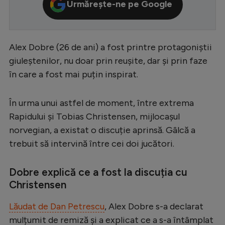
Urmărește-ne pe Google
Serie A
Bundesliga
Alex Dobre (26 de ani) a fost printre protagoniștii
Ligue 1
giuleștenilor, nu doar prin reușite, dar și prin faze
Campionate
în care a fost mai puțin inspirat.
Starurile fotbalului
În urma unui astfel de moment, între extrema
EURO 2024
Rapidului și Tobias Christensen, mijlocașul
Stranieri
norvegian, a existat o discuție aprinsă. Gâlcă a
trebuit să intervină între cei doi jucători.
Clasamente
Dobre explică ce a fost la discuția cu
Christensen
Tenis
Lăudat de Dan Petrescu
, Alex Dobre s-a declarat
Handbal
mulțumit de remiză și a explicat ce a s-a întâmplat