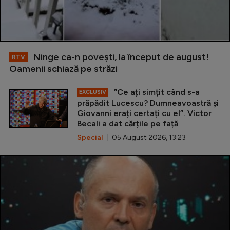
Ninge ca-n povești, la început de august!
RTV
Oamenii schiază pe străzi
”Ce ați simțit când s-a
EXCLUSIV
prăpădit Lucescu? Dumneavoastră și
Giovanni erați certați cu el”. Victor
Becali a dat cărțile pe față
Special
| 05 August 2026, 13:23