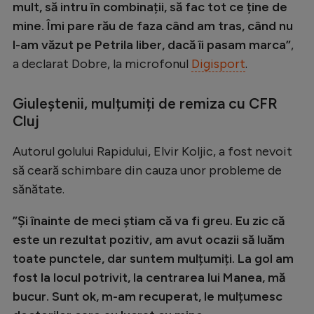
Intră în cont
mult, să intru în combinații, să fac tot ce ține de
mine. Îmi pare rău de faza când am tras, când nu
Creează cont
l-am văzut pe Petrila liber, dacă îi pasam marca”
,
a declarat Dobre, la microfonul
Digisport
.
Giuleștenii, mulțumiți de remiza cu CFR
Cluj
Autorul golului Rapidului, Elvir Koljic, a fost nevoit
să ceară schimbare din cauza unor probleme de
sănătate.
”Și înainte de meci știam că va fi greu. Eu zic că
este un rezultat pozitiv, am avut ocazii să luăm
toate punctele, dar suntem mulțumiți. La gol am
fost la locul potrivit, la centrarea lui Manea, mă
bucur. Sunt ok, m-am recuperat, le mulțumesc