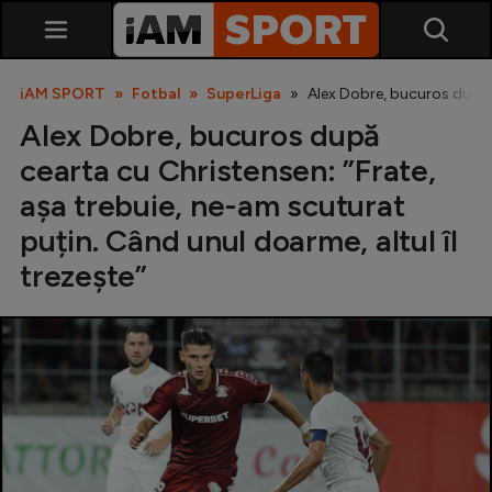
iAM SPORT
Fotbal
SuperLiga
Alex Dobre, bucuros după c
Alex Dobre, bucuros după
cearta cu Christensen: ”Frate,
așa trebuie, ne-am scuturat
puțin. Când unul doarme, altul îl
trezește”
SuperLiga
Liga 2
Cupa României
Echipa Națională
U21
Fotbal feminin