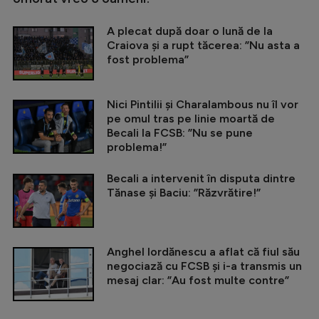
A plecat după doar o lună de la
Craiova și a rupt tăcerea: ”Nu asta a
fost problema”
Nici Pintilii și Charalambous nu îl vor
pe omul tras pe linie moartă de
Becali la FCSB: ”Nu se pune
problema!”
Becali a intervenit în disputa dintre
Tănase și Baciu: ”Răzvrătire!”
Anghel Iordănescu a aflat că fiul său
negociază cu FCSB și i-a transmis un
mesaj clar: ”Au fost multe contre”