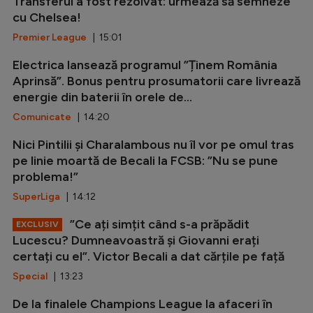
Transferul a fost rezolvat: urmează să semneze
cu Chelsea!
Premier League
| 15:01
Electrica lansează programul ”Ținem România
Aprinsă”. Bonus pentru prosumatorii care livrează
energie din baterii în orele de...
Comunicate
| 14:20
Nici Pintilii și Charalambous nu îl vor pe omul tras
pe linie moartă de Becali la FCSB: ”Nu se pune
problema!”
SuperLiga
| 14:12
”Ce ați simțit când s-a prăpădit
EXCLUSIV
Lucescu? Dumneavoastră și Giovanni erați
certați cu el”. Victor Becali a dat cărțile pe față
Special
| 13:23
De la finalele Champions League la afaceri în