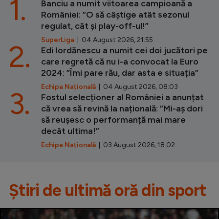
1.
Banciu a numit viitoarea campioană a
României: ”O să câștige atât sezonul
regulat, cât și play-off-ul!”
SuperLiga
| 04 August 2026, 21:55
2.
Edi Iordănescu a numit cei doi jucători pe
care regretă că nu i-a convocat la Euro
2024: ”Îmi pare rău, dar asta e situația”
Echipa Națională
| 04 August 2026, 08:03
3.
Fostul selecționer al României a anunțat
că vrea să revină la națională: ”Mi-aș dori
să reușesc o performanță mai mare
decât ultima!”
Echipa Națională
| 03 August 2026, 18:02
Știri de ultimă oră din sport