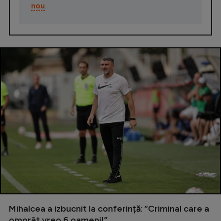
nou
.
Mihalcea a izbucnit la conferință: ”Criminal care a
omorât vreo 6 oameni!”