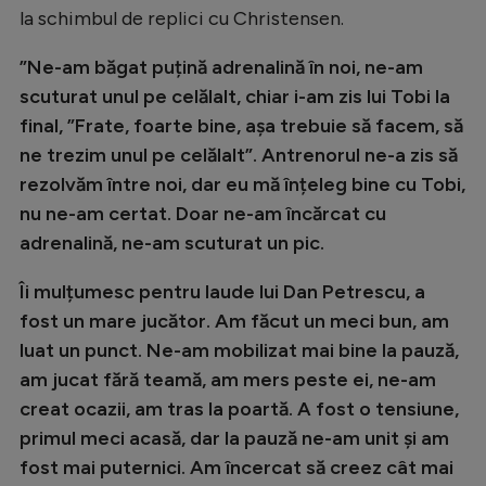
la schimbul de replici cu Christensen.
Natație
Formula 1
”Ne-am băgat puțină adrenalină în noi, ne-am
scuturat unul pe celălalt, chiar i-am zis lui Tobi la
Gimnastică
final, ”Frate, foarte bine, așa trebuie să facem, să
Auto
ne trezim unul pe celălalt”. Antrenorul ne-a zis să
Rugby
rezolvăm între noi, dar eu mă înțeleg bine cu Tobi,
nu ne-am certat. Doar ne-am încărcat cu
Ciclism
adrenalină, ne-am scuturat un pic.
Alte sporturi
Îi mulțumesc pentru laude lui Dan Petrescu, a
JO 2024
fost un mare jucător. Am făcut un meci bun, am
JO 2026
luat un punct. Ne-am mobilizat mai bine la pauză,
am jucat fără teamă, am mers peste ei, ne-am
creat ocazii, am tras la poartă. A fost o tensiune,
primul meci acasă, dar la pauză ne-am unit și am
fost mai puternici. Am încercat să creez cât mai