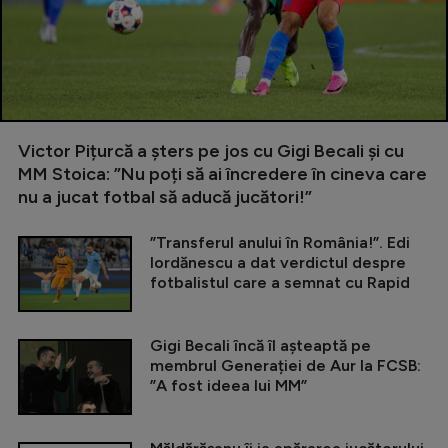
Victor Pițurcă a șters pe jos cu Gigi Becali și cu
MM Stoica: ”Nu poți să ai încredere în cineva care
nu a jucat fotbal să aducă jucători!”
”Transferul anului în România!”. Edi
Iordănescu a dat verdictul despre
fotbalistul care a semnat cu Rapid
Gigi Becali încă îl așteaptă pe
membrul Generației de Aur la FCSB:
”A fost ideea lui MM”