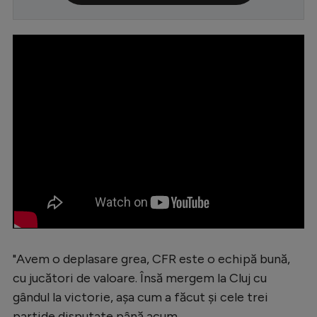
Serie A
Bundesliga
Ligue 1
Campionate
Starurile fotbalului
EURO 2024
Stranieri
Clasamente
"Avem o deplasare grea, CFR este o echipă bună,
cu jucători de valoare. Însă mergem la Cluj cu
Tenis
gândul la victorie, aşa cum a făcut şi cele trei
Handbal
partide disputate până acum.