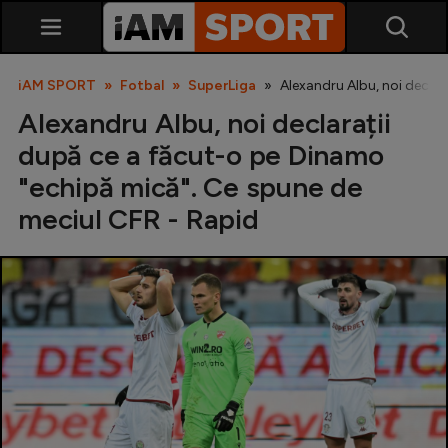
iAM SPORT
Fotbal
SuperLiga
Alexandru Albu, noi declar
Alexandru Albu, noi declarații
după ce a făcut-o pe Dinamo
"echipă mică". Ce spune de
meciul CFR - Rapid
SuperLiga
Liga 2
Cupa României
Echipa Națională
U21
Fotbal feminin