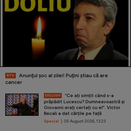
Anunţul şoc al zilei! Puţini ştiau că are
RTV
cancer
”Ce ați simțit când s-a
EXCLUSIV
prăpădit Lucescu? Dumneavoastră și
Giovanni erați certați cu el”. Victor
Becali a dat cărțile pe față
Special
| 05 August 2026, 13:23