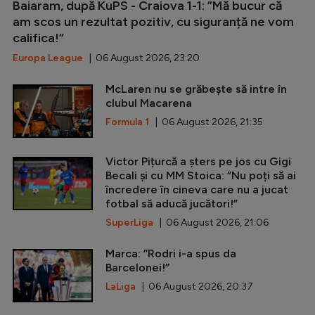
Baiaram, după KuPS - Craiova 1-1: ”Mă bucur că
am scos un rezultat pozitiv, cu siguranță ne vom
califica!”
Europa League
| 06 August 2026, 23:20
McLaren nu se grăbește să intre în
clubul Macarena
Formula 1
| 06 August 2026, 21:35
Victor Pițurcă a șters pe jos cu Gigi
Becali și cu MM Stoica: ”Nu poți să ai
încredere în cineva care nu a jucat
fotbal să aducă jucători!”
SuperLiga
| 06 August 2026, 21:06
Marca: ”Rodri i-a spus da
Barcelonei!”
LaLiga
| 06 August 2026, 20:37