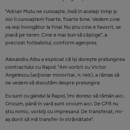
Intră în cont
Creează cont
"Adrian Mutu ne cunoaşte, însă în acelaşi timp şi
noi îl cunoaştem foarte, foarte bine. Vedem cine
va ieşi învingător la final. Nu ştiu cine e favorit, se
joacă pe teren. Cine e mai bun să câştige", a
precizat fotbalistul, conform agerpres.
Alexandru Albu a explicat că îşi doreşte prelungirea
contractului cu Rapid: "Am vorbit cu Victor
Angelescu (acţionar minoritar, n. red.), a rămas să
ne vedem să discutăm despre prelungire.
Eu sunt cu gândul la Rapid, îmi doresc să rămân aici.
Oricum, până în vară sunt oricum aici. De CFR nu
ştiu nimic, vorbiţi cu impresarul. De transferat, mi-
aş dorit să mă transfer în străinătate".