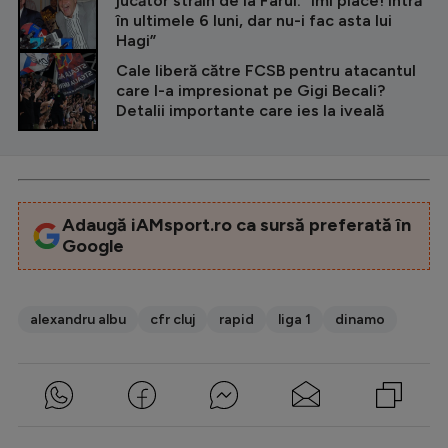
jucător străin de la Farul: ”Îmi place! Intră
în ultimele 6 luni, dar nu-i fac asta lui
Hagi”
Cale liberă către FCSB pentru atacantul
care l-a impresionat pe Gigi Becali?
Detalii importante care ies la iveală
Adaugă iAMsport.ro ca sursă preferată în
Google
alexandru albu
cfr cluj
rapid
liga 1
dinamo