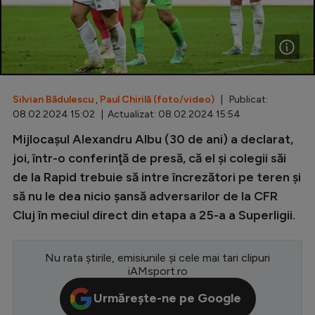
Special
Diverse
Inedit
Silvian Bădulescu
,
Paul Chirilă (foto/video)
| Publicat:
Clasamente
08.02.2024 15:02 | Actualizat: 08.02.2024 15:54
Mijlocașul Alexandru Albu (30 de ani) a declarat,
joi, într-o conferinţă de presă, că el şi colegii săi
de la Rapid trebuie să intre încrezători pe teren şi
Champions League
să nu le dea nicio şansă adversarilor de la CFR
Europa League
Cluj în meciul direct din etapa a 25-a a Superligii.
Conference League
CM 2026
Nu rata știrile, emisiunile și cele mai tari clipuri
iAMsport.ro
Premier League
Urmărește-ne pe Google
LaLiga