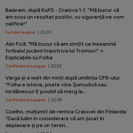
Baiaram, după KuPS - Craiova 1-1: ”Mă bucur că
am scos un rezultat pozitiv, cu siguranță ne vom
califica!”
Europa League
| 23:20
Alin Fică: ”Mă bucur că am simțit ce înseamnă
fotbalul jucând împotriva lui Tromso!” +
Explicațiile lui Folha
Conference League
| 22:52
Varga și-a ieșit din minți după umilința CFR-ului:
”Folha e istorie, poate vine Șumudică sau
Iordănescu! E posibil să merg la...
Conference League
| 22:28
Coelho, mulțumit de remiza Craiovei din Finlanda:
”Dacă luăm în considerare că am jucat în
deplasare și pe un teren...