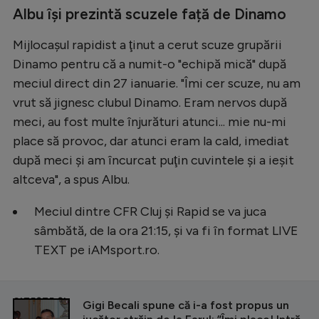
Albu își prezintă scuzele față de Dinamo
Mijlocaşul rapidist a ţinut a cerut scuze grupării
Dinamo pentru că a numit-o "echipă mică" după
meciul direct din 27 ianuarie. "Îmi cer scuze, nu am
vrut să jignesc clubul Dinamo. Eram nervos după
meci, au fost multe înjurături atunci... mie nu-mi
place să provoc, dar atunci eram la cald, imediat
după meci şi am încurcat puţin cuvintele şi a ieşit
altceva", a spus Albu.
Meciul dintre CFR Cluj și Rapid se va juca
sâmbătă, de la ora 21:15, și va fi în format LIVE
TEXT pe iAMsport.ro.
CITEȘTE ȘI
Gigi Becali spune că i-a fost propus un