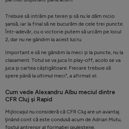
Natație
Trebuie să intrăm pe teren şi să nu le dăm nicio
Formula 1
şansă, iar la final să ne bucurăm de cele trei puncte.
Gimnastică
Într-adevăr, cu o victorie putem să urcăm pe locul
Auto
2, dar nu ne gândim la acest lucru.
Rugby
Important e să ne gândim la meci şi la puncte, nu la
Ciclism
clasament. Totul se va juca în play-off, acolo se va
juca şi cartea câştigătoare. Fiecare trebuie să
Alte sporturi
spere până la ultimul meci", a afirmat el.
JO 2024
JO 2026
Cum vede Alexandru Albu meciul dintre
CFR Cluj și Rapid
Mijlocaşul nu consideră că CFR Cluj are un avantaj
ţinând cont că este condusă acum de Adrian Mutu,
fostul antrenor al formaţiei giuleştene.