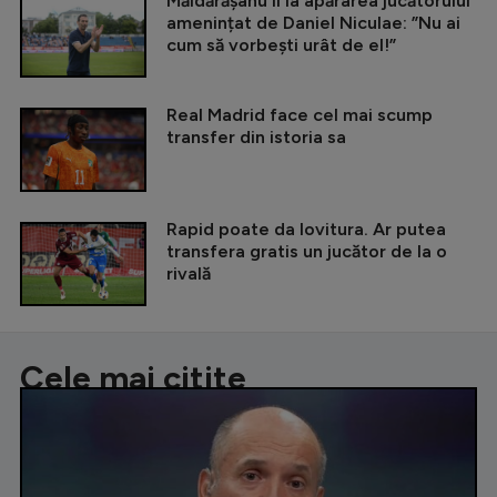
Măldărășanu îi ia apărarea jucătorului
amenințat de Daniel Niculae: ”Nu ai
cum să vorbești urât de el!”
Real Madrid face cel mai scump
transfer din istoria sa
Rapid poate da lovitura. Ar putea
transfera gratis un jucător de la o
rivală
Cele mai citite