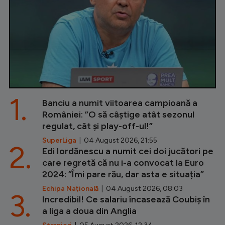
1.
Banciu a numit viitoarea campioană a
României: ”O să câștige atât sezonul
regulat, cât și play-off-ul!”
SuperLiga
| 04 August 2026, 21:55
2.
Edi Iordănescu a numit cei doi jucători pe
care regretă că nu i-a convocat la Euro
2024: ”Îmi pare rău, dar asta e situația”
Echipa Națională
| 04 August 2026, 08:03
3.
Incredibil! Ce salariu încasează Coubiș în
a liga a doua din Anglia