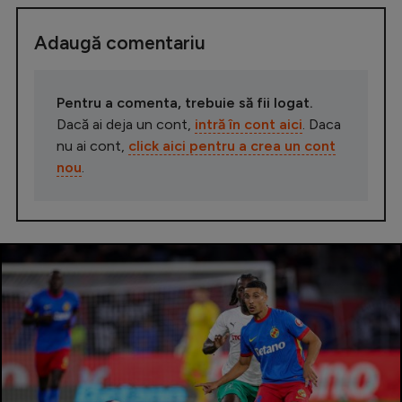
Adaugă comentariu
Pentru a comenta, trebuie să fii logat.
Dacă ai deja un cont,
intră în cont aici
. Daca
nu ai cont,
click aici pentru a crea un cont
nou
.