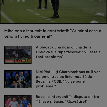
Mihalcea a izbucnit la conferință: ”Criminal care a
omorât vreo 6 oameni!”
A plecat după doar o lună de la
Craiova și a rupt tăcerea: ”Nu asta a
fost problema”
Nici Pintilii și Charalambous nu îl vor
pe omul tras pe linie moartă de
Becali la FCSB: ”Nu se pune
problema!”
Becali a intervenit în disputa dintre
Tănase și Baciu: ”Răzvrătire!”