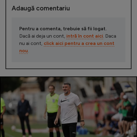
Adaugă comentariu
Pentru a comenta, trebuie să fii logat.
Dacă ai deja un cont,
intră în cont aici
. Daca
nu ai cont,
click aici pentru a crea un cont
nou
.