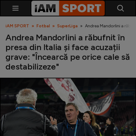
iAM SPORT
Fotbal
SuperLiga
Andrea Mandorlini a răbufnit
Andrea Mandorlini a răbufnit în
presa din Italia și face acuzații
grave: "Încearcă pe orice cale să
destabilizeze"
SuperLiga
Liga 2
Cupa României
Echipa Națională
U21
Fotbal feminin