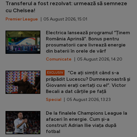
Transferul a fost rezolvat: urmează să semneze
cu Chelsea!
Premier League
| 05 August 2026, 15:01
Electrica lansează programul ”Ținem
România Aprinsă”. Bonus pentru
prosumatorii care livrează energie
din baterii în orele de vârf
Comunicate
| 05 August 2026, 14:20
”Ce ați simțit când s-a
EXCLUSIV
prăpădit Lucescu? Dumneavoastră și
Giovanni erați certați cu el”. Victor
Becali a dat cărțile pe față
Special
| 05 August 2026, 13:23
De la finalele Champions League la
afaceri în energie. Cum și-a
construit Adrian Ilie viața după
fotbal