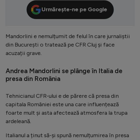
Serie A
Urmărește-ne pe Google
Bundesliga
Ligue 1
Mandorlini e nemulțumit de felul în care jurnaliștii
Campionate
din București o tratează pe CFR Cluj și face
acuzații grave.
Starurile fotbalului
EURO 2024
Andrea Mandorlini se plânge în Italia de
presa din România
Stranieri
Clasamente
Tehnicianul CFR-ului e de părere că presa din
capitala României este una care influențează
foarte mult și asta afectează atmosfera la trupa
ardeleană.
Tenis
Handbal
Italianul a ținut să-și spună nemulțumirea în presa