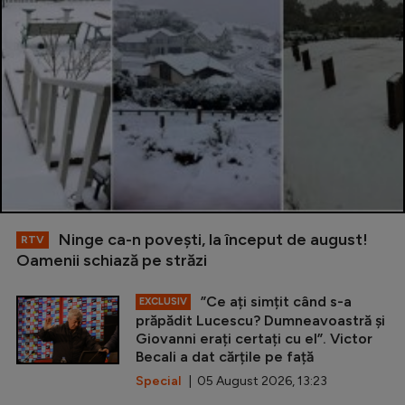
Ninge ca-n povești, la început de august!
RTV
Oamenii schiază pe străzi
”Ce ați simțit când s-a
EXCLUSIV
prăpădit Lucescu? Dumneavoastră și
Giovanni erați certați cu el”. Victor
Becali a dat cărțile pe față
Special
| 05 August 2026, 13:23