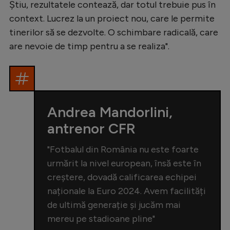
Știu, rezultatele contează, dar totul trebuie pus în
context. Lucrez la un proiect nou, care le permite
tinerilor să se dezvolte. O schimbare radicală, care
are nevoie de timp pentru a se realiza".
Andrea Mandorlini,
antrenor CFR
"Fotbalul din România nu este foarte
urmărit la nivel european, însă este în
creștere, dovadă calificarea echipei
naționale la Euro 2024. Avem facilități
de ultimă generație și jucăm mai
mereu pe stadioane pline"