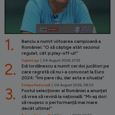
1.
Banciu a numit viitoarea campioană a
României: ”O să câștige atât sezonul
regulat, cât și play-off-ul!”
SuperLiga
| 04 August 2026, 21:55
2.
Edi Iordănescu a numit cei doi jucători pe
care regretă că nu i-a convocat la Euro
2024: ”Îmi pare rău, dar asta e situația”
Echipa Națională
| 04 August 2026, 08:03
3.
Fostul selecționer al României a anunțat
că vrea să revină la națională: ”Mi-aș dori
să reușesc o performanță mai mare
decât ultima!”