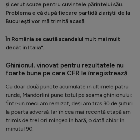
Intră în cont
și cerut scuze pentru cuvintele părintelui său.
Creează cont
Problema e că după fiecare partidă ziariștii de la
București vor mă trimită acasă.
În România se caută scandalul mult mai mult
decât în Italia".
Ghinionul, vinovat pentru rezultatele nu
foarte bune pe care CFR le înregistrează
Cu doar două puncte acumulate în ultimele patru
runde, Mandorlini pune totul pe seama ghinionului:
"Într-un meci am remizat, deși am tras 30 de șuturi
la poarta adversă. Iar în cea mai recentă etapă am
trimis de trei ori mingea în bară, o dată chiar în
minutul 90.