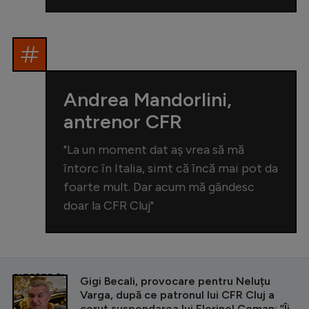
Andrea Mandorlini,
antrenor CFR
"La un moment dat aş vrea să mă
întorc în Italia, simt că încă mai pot da
foarte mult. Dar acum mă gândesc
doar la CFR Cluj"
CITEȘTE ȘI
Gigi Becali, provocare pentru Neluțu
Varga, după ce patronul lui CFR Cluj a
cerut suspendarea lui Florinel Coman: ”Îi