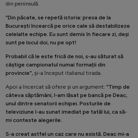
din peninsulă.
Natație
"Din păcate, se repetă istoria: presa de la
Formula 1
București încearcă pe orice cale să destabilizeze
Gimnastică
celelalte echipe. Eu sunt demis în fiecare zi, deși
Auto
sunt pe locul doi, nu pe opt!
Rugby
Probabil că le este frică de noi, s-au săturat să
Ciclism
câștige campionatul numai formații din
provincie",
și-a început italianul tirada.
Alte sporturi
JO 2024
Apoi a încercat să ofere și un argument:
"Timp de
câteva săptămâni, l-am lăsat pe bancă pe Deac,
JO 2026
unul dintre senatorii echipei. Posturile de
televiziune l-au sunat imediat pe tatăl lui, ca să-
mi conteste alegerile.
S-a creat astfel un caz care nu există. Deac mi-a