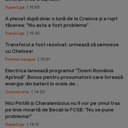
SuperLiga
| 15:59
A plecat după doar o lună de la Craiova și a rupt
tăcerea: ”Nu asta a fost problema”
SuperLiga
| 15:30
Transferul a fost rezolvat: urmează să semneze
cu Chelsea!
Premier League
| 15:01
Electrica lansează programul ”Ținem România
Aprinsă”. Bonus pentru prosumatorii care livrează
energie din baterii în orele de...
Comunicate
| 14:20
Nici Pintilii și Charalambous nu îl vor pe omul tras
pe linie moartă de Becali la FCSB: ”Nu se pune
problema!”
SuperLiga
| 14:12