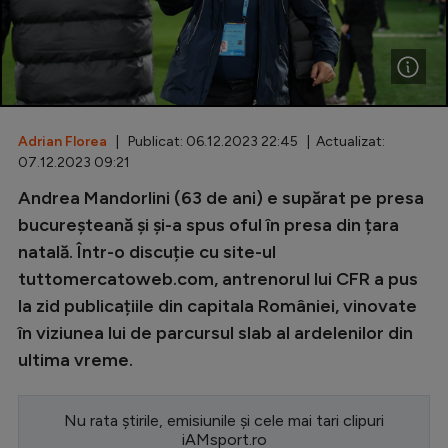
Special
Diverse
Inedit
Adrian Florea
| Publicat: 06.12.2023 22:45 | Actualizat:
Clasamente
07.12.2023 09:21
Andrea Mandorlini (63 de ani) e supărat pe presa
bucureșteană și și-a spus oful în presa din țara
natală. Într-o discuție cu site-ul
Champions League
tuttomercatoweb.com, antrenorul lui CFR a pus
Europa League
la zid publicațiile din capitala României, vinovate
Conference League
în viziunea lui de parcursul slab al ardelenilor din
ultima vreme.
CM 2026
Premier League
Nu rata știrile, emisiunile și cele mai tari clipuri
LaLiga
iAMsport.ro