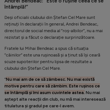
Andrei Bendeac: ”Este o rușine ceea ce se
Natație
întâmplă!”
Formula 1
Deși oficialii clubului din Ștefan Cel Mare sunt
Gimnastică
reținuți în declarații în general, Andrei Bendeac,
directorul de social media al ”roș-albilor”, nu a mai
Auto
rezistat și a făcut o declarație surprinzătoare.
Rugby
Fratele lui Mihai Bendeac a spus că situația
Ciclism
”câinilor” este una rușinoasă și a ținut să își ceară
Alte sporturi
scuze supoterilor pentru lipsa de rezultate a
clubului din Ștefan Cel Mare.
JO 2024
JO 2026
”
Nu mai am de ce să zâmbesc. Nu mai există
motive pentru care să zâmbim. Este rușinos ce
se întâmplă și îmi asum cuvintele astea.
Nu mai
aștept alte reacții din club, nu mă mai interesează
titulatura și gradul pe care-l avem.