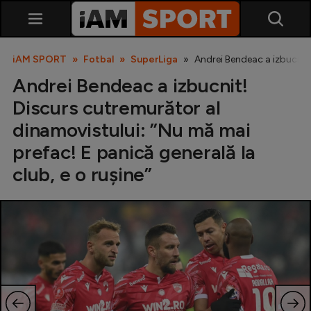
iAM SPORT
Fotbal
SuperLiga
Andrei Bendeac a izbucnit!
Andrei Bendeac a izbucnit!
Discurs cutremurător al
dinamovistului: ”Nu mă mai
prefac! E panică generală la
club, e o rușine”
SuperLiga
Liga 2
Cupa României
Echipa Națională
U21
Fotbal feminin