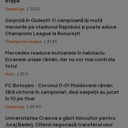
etape
SuperLiga
| 22:23
Surpriză în Giulești! O campioană își mută
meciurile pe stadionul Rapidului și poate aduce
Champions League la București
Champions League
| 21:45
Mercedes readuce butoanele în habitaclu.
Ecranele uriașe rămân, dar nu vor mai controla
totul
Auto
| 21:11
FC Botoșani - Corvinul 0-0! Moldovenii rămân
fără victorie în campionat, deși oaspeții au jucat
în 10 pe final
SuperLiga
| 20:43
Universitatea Craiova a găsit înlocuitor pentru
Juraj Badelj. Oltenii negociază transferul unui