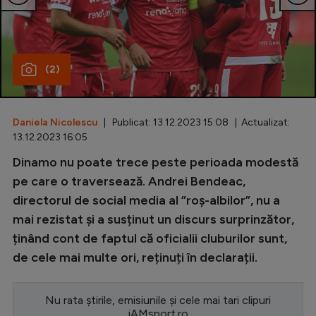
Special
Diverse
(2)
Inedit
Clasamente
Daniela Nicolescu
| Publicat: 13.12.2023 15:08 | Actualizat:
13.12.2023 16:05
Dinamo nu poate trece peste perioada modestă
Champions League
pe care o traversează. Andrei Bendeac,
directorul de social media al ”roș-albilor”, nu a
Europa League
mai rezistat și a susținut un discurs surprinzător,
Conference League
ținând cont de faptul că oficialii cluburilor sunt,
de cele mai multe ori, reținuți în declarații.
CM 2026
Premier League
Nu rata știrile, emisiunile și cele mai tari clipuri
LaLiga
iAMsport.ro