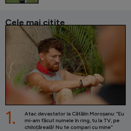
Cele mai citite
1.
Atac devastator la Cătălin Moroșanu: ”Eu
mi-am făcut numele în ring, tu la TV, pe
chiloțăreală! Nu te compari cu mine”