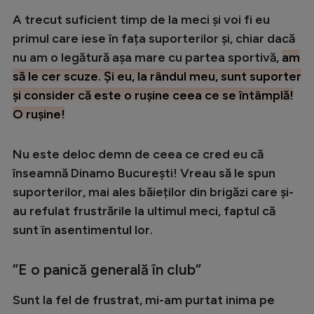
Intră în cont
A trecut suficient timp de la meci și voi fi eu
Creează cont
primul care iese în fața suporterilor și, chiar dacă
nu am o legătură așa mare cu partea sportivă,
am
să le cer scuze. Și eu, la rândul meu, sunt suporter
și consider că este o rușine ceea ce se întâmplă!
O rușine!
Nu este deloc demn de ceea ce cred eu că
înseamnă Dinamo București! Vreau să le spun
suporterilor, mai ales băieților din brigăzi care și-
au refulat frustrările la ultimul meci, faptul că
sunt în asentimentul lor.
”E o panică generală în club”
Sunt la fel de frustrat, mi-am purtat inima pe