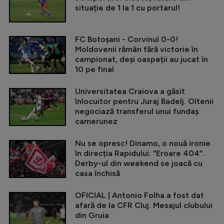
situație de 1 la 1 cu portarul!
FC Botoșani - Corvinul 0-0!
Moldovenii rămân fără victorie în
campionat, deși oaspeții au jucat în
10 pe final
Universitatea Craiova a găsit
înlocuitor pentru Juraj Badelj. Oltenii
negociază transferul unui fundaș
camerunez
Nu se opresc! Dinamo, o nouă ironie
în direcția Rapidului: ”Eroare 404”.
Derby-ul din weekend se joacă cu
casa închisă
OFICIAL | Antonio Folha a fost dat
afară de la CFR Cluj. Mesajul clubului
din Gruia