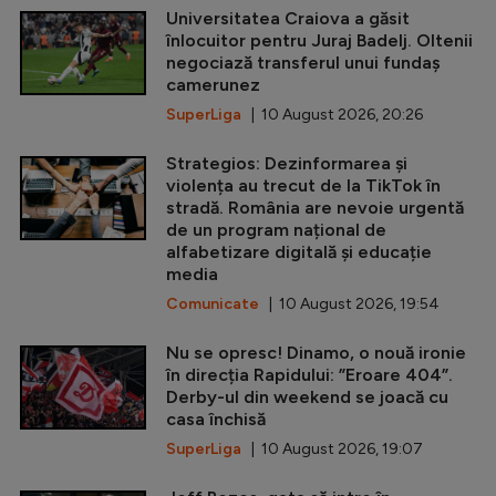
Universitatea Craiova a găsit
înlocuitor pentru Juraj Badelj. Oltenii
negociază transferul unui fundaș
camerunez
SuperLiga
| 10 August 2026, 20:26
Strategios: Dezinformarea și
violența au trecut de la TikTok în
stradă. România are nevoie urgentă
de un program național de
alfabetizare digitală și educație
media
Comunicate
| 10 August 2026, 19:54
Nu se opresc! Dinamo, o nouă ironie
în direcția Rapidului: ”Eroare 404”.
Derby-ul din weekend se joacă cu
casa închisă
SuperLiga
| 10 August 2026, 19:07