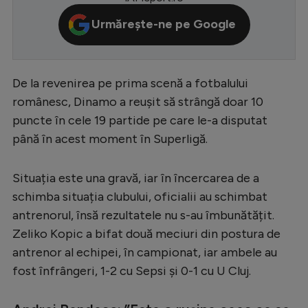
Serie A
Urmărește-ne pe Google
Bundesliga
Ligue 1
De la revenirea pe prima scenă a fotbalului
Campionate
românesc, Dinamo a reușit să strângă doar 10
puncte în cele 19 partide pe care le-a disputat
Starurile fotbalului
până în acest moment în Superligă.
EURO 2024
Stranieri
Situația este una gravă, iar în încercarea de a
schimba situația clubului, oficialii au schimbat
Clasamente
antrenorul, însă rezultatele nu s-au îmbunătățit.
Zeliko Kopic a bifat două meciuri din postura de
antrenor al echipei, în campionat, iar ambele au
fost înfrângeri, 1-2 cu Sepsi și 0-1 cu U Cluj.
Tenis
Handbal