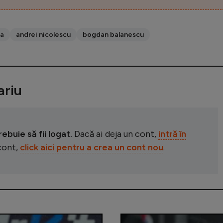
ga
andrei nicolescu
bogdan balanescu
riu
buie să fii logat.
Dacă ai deja un cont,
intră în
 cont,
click aici pentru a crea un cont nou
.