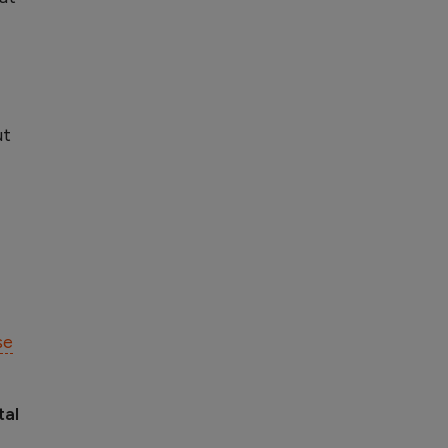
ut
se
tal