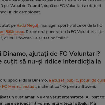
ză pe ”Arcul de Triumf”, după ce FC Voluntari a obținut
 meciuri de campionat.
t atât pe
Radu Neguț
, manager sportiv al celor de la FC
an Bălănescu
. Directorul general de la FC Voluntari a țin
3, clubul ilfovean i-a ajutat pe ”câini”.
i Dinamo, ajutați de FC Voluntari?
cuțit să nu-și ridice interdicția la
orul special de la Dinamo,
a acuzat, public, jocuri de culi
i - FC Hermannstadt
, încheiat cu 1-0 pentru ilfoveni.
lăsat un gust amar. Nu am văzut intensitate. A lipsit to
n care se joacă într-o anumită viteză fotbalul. Mă