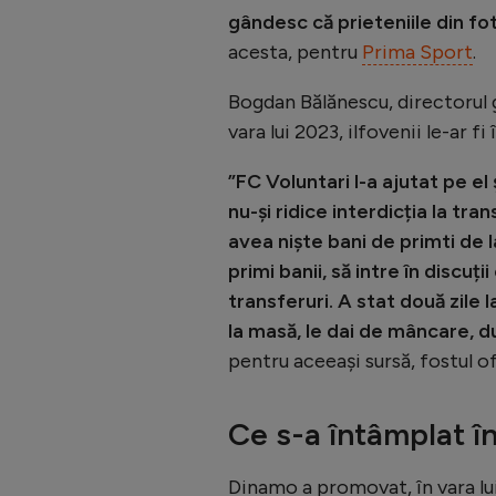
gândesc că prieteniile din fo
acesta, pentru
Prima Sport
.
Bogdan Bălănescu, directorul ge
vara lui 2023, ilfovenii le-ar f
”FC Voluntari l-a ajutat pe el
nu-și ridice interdicția la tra
avea niște bani de primti de 
primi banii, să intre în discuț
transferuri. A stat două zile l
la masă, le dai de mâncare, d
pentru aceeași sursă, fostul of
Ce s-a întâmplat în
Dinamo a promovat, în vara lui