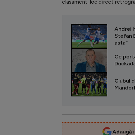
clasament, loc direct retrogra
CITEȘTE ȘI
Andrei I
Ștefan B
asta”
Ce porta
Duckadam
Clubul d
Mandorli
Adaugă i