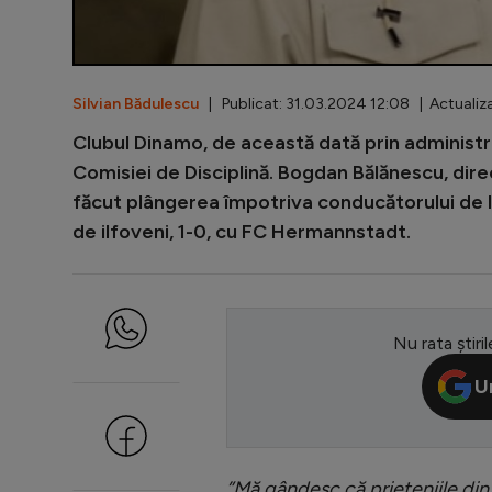
Silvian Bădulescu
| Publicat: 31.03.2024 12:08 | Actualiz
Clubul Dinamo, de această dată prin administrat
Comisiei de Disciplină. Bogdan Bălănescu, direc
făcut plângerea împotriva conducătorului de la 
de ilfoveni, 1-0, cu FC Hermannstadt.
Nu rata știril
U
”Mă gândesc că prieteniile din 