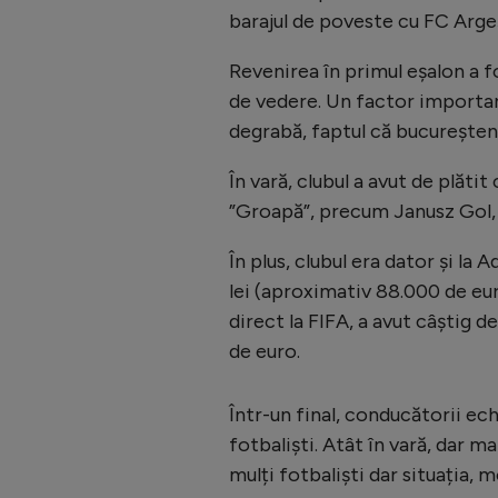
barajul de poveste cu FC Argeș
Revenirea în primul eșalon a f
de vedere. Un factor important
degrabă, faptul că bucureștenii
În vară, clubul a avut de plăti
”Groapă”, precum Janusz Gol, 
În plus, clubul era dator și l
lei (aproximativ 88.000 de euro
direct la FIFA, a avut câștig d
de euro.
Într-un final, conducătorii ech
fotbaliști. Atât în vară, dar m
mulți fotbaliști dar situația, m