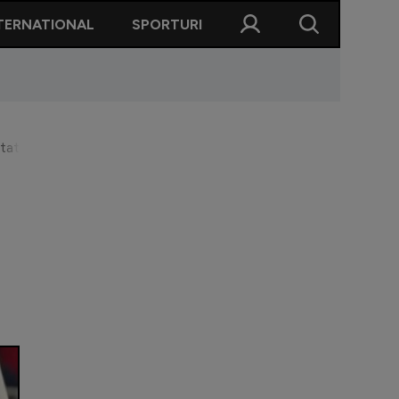
TERNATIONAL
SPORTURI
at în vară: ”A stat două zile la mine în birou. Le dai de mâncare 