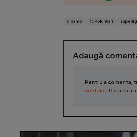
dinamo
fc voluntari
superli
Adaugă comenta
Pentru a comenta, tre
cont aici
. Daca nu ai