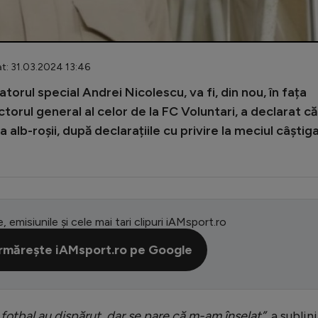
at: 31.03.2024 13:46
orul special Andrei Nicolescu, va fi, din nou, în fața
torul general al celor de la FC Voluntari, a declarat că
alb-roșii, după declarațiile cu privire la meciul câștig
e, emisiunile și cele mai tari clipuri iAMsport.ro
rmărește iAMsport.ro pe Google
fotbal au dispărut, dar se pare că m-am înșelat”
, a sublin