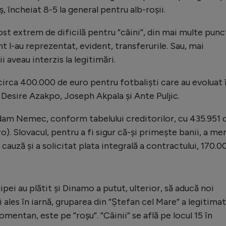
, încheiat 8-5 la general pentru alb-roșii.
ost extrem de dificilă pentru ”câini”, din mai multe pun
 l-au reprezentat, evident, transferurile. Sau, mai
 aveau interzis la legitimări.
t circa 400.000 de euro pentru fotbaliști care au evoluat 
Desire Azakpo, Joseph Akpala și Ante Puljic.
a Adam Nemec, conform tabelului creditorilor, cu 435.951 
). Slovacul, pentru a fi sigur că-și primește banii, a me
e cauză și a solicitat plata integrală a contractului, 170.0
ipei au plătit și Dinamo a putut, ulterior, să aducă noi
ai ales în iarnă, gruparea din ”Ștefan cel Mare” a legitimat
omentan, este pe ”roșu”. ”Câinii” se află pe locul 15 în