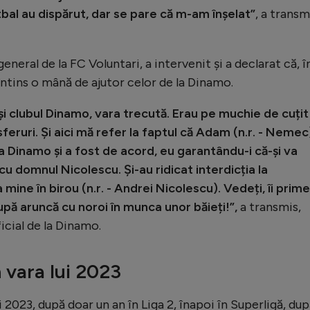
tbal au dispărut, dar se pare că m-am înșelat”
, a transm
neral de la FC Voluntari, a intervenit și a declarat că, î
i întins o mână de ajutor celor de la Dinamo.
 și clubul Dinamo, vara trecută. Erau pe muchie de cuțit
nsferuri. Și aici mă refer la faptul că Adam (n.r. - Nemec
la Dinamo și a fost de acord, eu garantându-i că-și va
ii cu domnul Nicolescu. Și-au ridicat interdicția la
a mine în birou (n.r. - Andrei Nicolescu). Vedeți, îi prime
upă aruncă cu noroi în munca unor băieți!”,
a transmis,
icial de la Dinamo.
 vara lui 2023
 2023, după doar un an în Liga 2, înapoi în Superligă, du