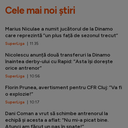
Cele mai noi știri
Marius Niculae a numit jucătorul de la Dinamo
care reprezintă ”un plus față de sezonul trecut”
SuperLiga
| 11:35
Nicolescu anunță două transferuri la Dinamo
înaintea derby-ului cu Rapid: ”Asta își dorește
orice antrenor”
SuperLiga
| 10:56
Florin Prunea, avertisment pentru CFR Cluj: ”Va fi
o explozie!”
SuperLiga
| 10:17
Dani Coman a vrut să schimbe antrenorul la
echipă și acesta a aflat: ”Nu mi-a picat bine.
Atunci am făcut un pas în spate!”