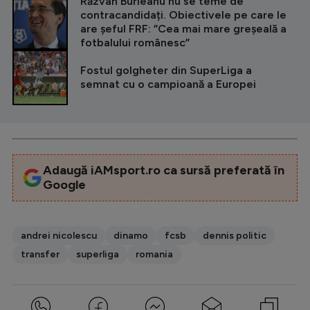
Răzvan Burleanu nu se teme de
contracandidați. Obiectivele pe care le
are șeful FRF: ”Cea mai mare greșeală a
fotbalului românesc”
Fostul golgheter din SuperLiga a
semnat cu o campioană a Europei
Adaugă iAMsport.ro ca sursă preferată în
Google
andrei nicolescu
dinamo
fcsb
dennis politic
transfer
superliga
romania