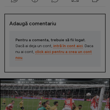
Adaugă comentariu
Pentru a comenta, trebuie să fii logat.
Dacă ai deja un cont,
intră în cont aici
. Daca
nu ai cont,
click aici pentru a crea un cont
nou
.