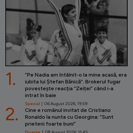
1.
”Pe Nadia am întâlnit-o la mine acasă, era
iubita lui Ștefan Bănică”. Brokerul fugar
povestește reacția ”Zeiței” când i-a
intrat în baie
Special
| 06 August 2026, 19:59
2.
Cine e românul invitat de Cristiano
Ronaldo la nunta cu Georgina: ”Sunt
prieteni foarte buni”
Diverse
| 08 August 2026, 11:45