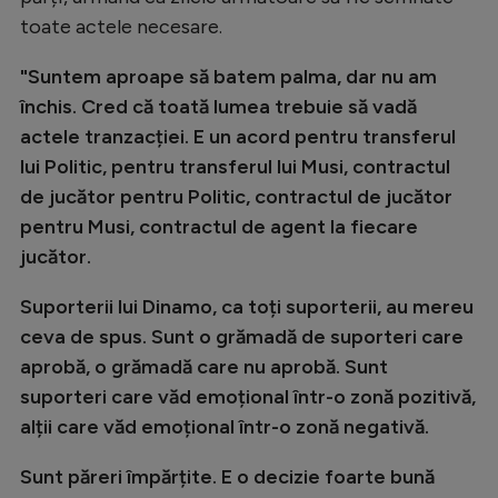
Natație
toate actele necesare.
Formula 1
"Suntem aproape să batem palma, dar nu am
Gimnastică
închis. Cred că toată lumea trebuie să vadă
actele tranzacției. E un acord pentru transferul
Auto
lui Politic, pentru transferul lui Musi, contractul
Rugby
de jucător pentru Politic, contractul de jucător
pentru Musi, contractul de agent la fiecare
Ciclism
jucător.
Alte sporturi
Suporterii lui Dinamo, ca toți suporterii, au mereu
JO 2024
ceva de spus. Sunt o grămadă de suporteri care
JO 2026
aprobă, o grămadă care nu aprobă. Sunt
suporteri care văd emoțional într-o zonă pozitivă,
alții care văd emoțional într-o zonă negativă.
Sunt păreri împărțite. E o decizie foarte bună