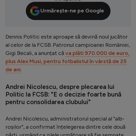
Serie A
Urmărește-ne pe Google
Bundesliga
Ligue 1
Dennis Politic este aproape să devină noul jucător
Campionate
al celor de la FCSB. Patronul campioanei României,
Gigi Becali, a anunțat că
va plăti 970.000 de euro,
Starurile fotbalului
plus Alex Musi, pentru fotbalistul în vârstă de 25
EURO 2024
de ani
.
Stranieri
Andrei Nicolescu, despre plecarea lui
Clasamente
Politic la FCSB: "E o decizie foarte bună
pentru consolidarea clubului"
Andrei Nicolescu, administratorul special al ”alb-
Tenis
roșilor”, a confirmat înțelegerea dintre cele două
Handbal
părți, urmând ca zilele următoare să fie semnate