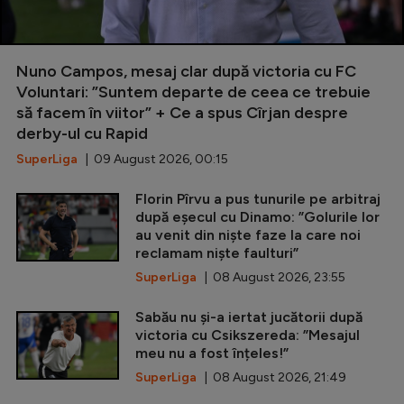
Nuno Campos, mesaj clar după victoria cu FC
Voluntari: ”Suntem departe de ceea ce trebuie
să facem în viitor” + Ce a spus Cîrjan despre
derby-ul cu Rapid
SuperLiga
| 09 August 2026, 00:15
Florin Pîrvu a pus tunurile pe arbitraj
după eșecul cu Dinamo: ”Golurile lor
au venit din niște faze la care noi
reclamam niște faulturi”
SuperLiga
| 08 August 2026, 23:55
Sabău nu și-a iertat jucătorii după
victoria cu Csikszereda: ”Mesajul
meu nu a fost înțeles!”
SuperLiga
| 08 August 2026, 21:49