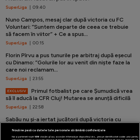
SuperLiga
| 09:40
Nuno Campos, mesaj clar după victoria cu FC
Voluntari: ”Suntem departe de ceea ce trebuie
să facem în viitor” + Ce a spus...
SuperLiga
| 00:15
Florin Pîrvu a pus tunurile pe arbitraj după eșecul
cu Dinamo: ”Golurile lor au venit din niște faze la
care noi reclamam...
SuperLiga
| 23:55
Primul fotbalist pe care Șumudică vrea
EXCLUSIV
să îl aducă la CFR Cluj! Mutarea se anunță dificilă
SuperLiga
| 22:58
Sabău nu și-a iertat jucătorii după victoria cu
Csikszereda: ”Mesajul meu nu a fost înțeles!”
Nouă ne pasă ca datele tale personale să rămână confidențiale
SuperLiga
| 21:49
Noi și partenerii noștri
1019
stocăm și/sau accesăm informații pe dispozitivul dvs., precum identificatorii cookie unici pentru
prelucrarea datelor cu caracter personal. Puteți accepta sau gestiona preferințele dvs. făcând clic mai jos, respectiv vă