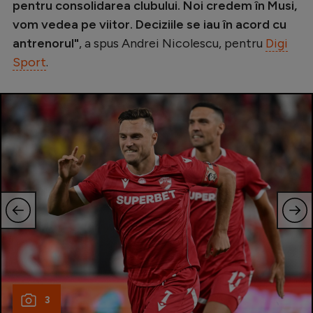
Intră în cont
pentru consolidarea clubului. Noi credem în Musi,
vom vedea pe viitor. Deciziile se iau în acord cu
Creează cont
antrenorul"
, a spus Andrei Nicolescu, pentru
Digi
Sport
.
3