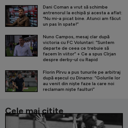
Dani Coman a vrut să schimbe
antrenorul la echipă și acesta a aflat:
”Nu mi-a picat bine. Atunci am făcut
un pas în spate!”
Nuno Campos, mesaj clar după
victoria cu FC Voluntari: ”Suntem
departe de ceea ce trebuie să
facem în viitor” + Ce a spus Cîrjan
despre derby-ul cu Rapid
Florin Pîrvu a pus tunurile pe arbitraj
după eșecul cu Dinamo: ”Golurile lor
au venit din niște faze la care noi
reclamam niște faulturi”
Cele mai citite