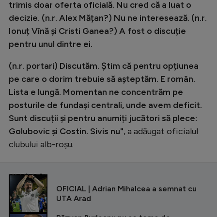
trimis doar oferta oficială. Nu cred că a luat o
decizie. (n.r. Alex Mățan?) Nu ne interesează. (n.r.
Ionuț Vînă și Cristi Ganea?) A fost o discuție
pentru unul dintre ei.
(n.r. portari) Discutăm. Știm că pentru opțiunea
pe care o dorim trebuie să așteptăm. E român.
Lista e lungă. Momentan ne concentrăm pe
posturile de fundași centrali, unde avem deficit.
Sunt discuții și pentru anumiți jucători să plece:
Golubovic și Costin. Sivis nu"
, a adăugat oficialul
clubului alb-roșu.
CITEȘTE ȘI
OFICIAL | Adrian Mihalcea a semnat cu
UTA Arad