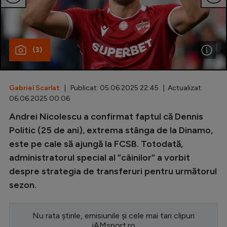
Special
Diverse
(3)
Inedit
Clasamente
Gabriel Scarlat
| Publicat: 05.06.2025 22:45 | Actualizat:
06.06.2025 00:06
Andrei Nicolescu a confirmat faptul că Dennis
Champions League
Politic (25 de ani), extrema stânga de la Dinamo,
este pe cale să ajungă la FCSB. Totodată,
Europa League
administratorul special al ”câinilor” a vorbit
Conference League
despre strategia de transferuri pentru următorul
sezon.
CM 2026
Premier League
Nu rata știrile, emisiunile și cele mai tari clipuri
LaLiga
iAMsport.ro