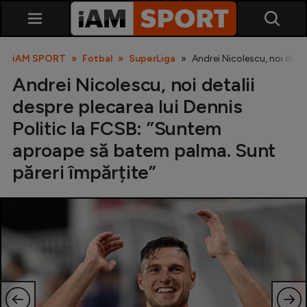
iAM SPORT
Fotbal
SuperLiga
Andrei Nicolescu, noi deta
Andrei Nicolescu, noi detalii
despre plecarea lui Dennis
Politic la FCSB: ”Suntem
aproape să batem palma. Sunt
păreri împărțite”
SuperLiga
Liga 2
Cupa României
Echipa Națională
U21
Fotbal feminin