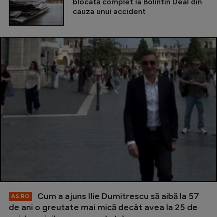
blocată complet la Bolintin Deal din
cauza unui accident
Cum a ajuns Ilie Dumitrescu să aibă la 57
AS.RO
de ani o greutate mai mică decât avea la 25 de