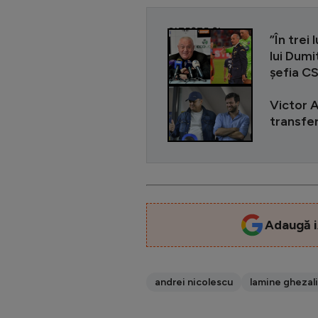
CITEȘTE ȘI
”În trei
lui Dumi
șefia C
Victor A
transfer
Adaugă i
andrei nicolescu
lamine ghezali