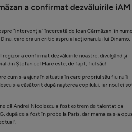
măzan a confirmat dezvăluirile iAM
espre ”intervenția” încercată de Ioan Cărmăzan, în nume
 Dinu, care era un critic aspru al acționarului lui Dinamo.
l regizor a confirmat dezvăluirile noastre, divulgând și
al din Ștefan cel Mare este, de fapt, fiul său!
e cum s-a ajuns în situația în care propriul său fiu nu îi
cu s-a căsătorit după nașterea copilului, iar noul ei soț
ține că Andrei Nicolescu a fost extrem de talentat ca
SG, după ce a fost în probe la Paris, dar mama sa s-a opus
ectual”.