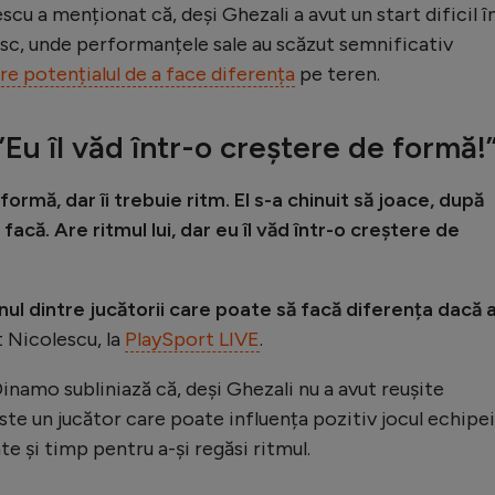
scu a menționat că, deși Ghezali a avut un start dificil î
esc, unde performanțele sale au scăzut semnificativ
re potențialul de a face diferența
pe teren.
Eu îl văd într-o creștere de formă!
ormă, dar îi trebuie ritm. El s-a chinuit să joace, după
facă. Are ritmul lui, dar eu îl văd într-o creștere de
unul dintre jucătorii care poate să facă diferența dacă 
at Nicolescu, la
PlaySport LIVE
.
Dinamo subliniază că, deși Ghezali nu a avut reușite
este un jucător care poate influența pozitiv jocul echipei
te și timp pentru a-și regăsi ritmul.