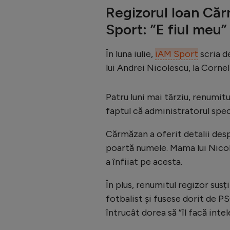
Regizorul Ioan Căr
Sport: ”E fiul meu”
În luna iulie,
iAM Sport
scria d
lui Andrei Nicolescu, la Cornel
Patru luni mai târziu, renumitu
faptul că administratorul speci
Cărmăzan a oferit detalii despr
poartă numele. Mama lui Nicoles
a înfiiat pe acesta.
În plus, renumitul regizor sus
fotbalist și fusese dorit de P
întrucât dorea să ”îl facă intel