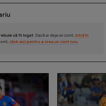
riu
buie să fii logat.
Dacă ai deja un cont,
intră în
 cont,
click aici pentru a crea un cont nou
.