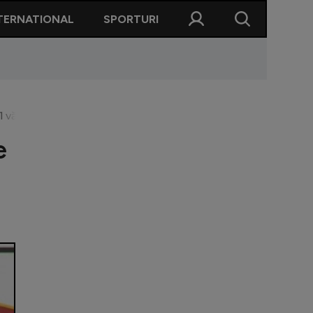
TERNATIONAL
SPORTURI
îl văd într-o creștere de formă!”
e