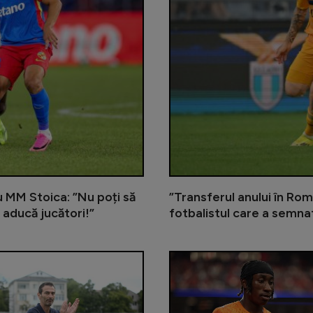
cu MM Stoica: ”Nu poți să
”Transferul anului în Rom
 aducă jucători!”
fotbalistul care a semna
Gigi Becali încă îl așteaptă pe me