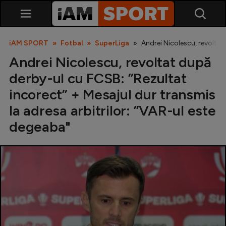
iAM SPORT
Fotbal
SuperLiga
Andrei Nicolescu, revoltat
Andrei Nicolescu, revoltat după
derby-ul cu FCSB: ”Rezultat
incorect” + Mesajul dur transmis
la adresa arbitrilor: ”VAR-ul este
degeaba"
SuperLiga
Liga 2
Cupa României
Echipa Națională
U21
Fotbal feminin