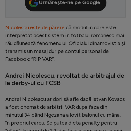
Urmărește-ne pe Google
Serie A
Bundesliga
Nicolescu este de părere
că modul în care este
Ligue 1
interpretat acest sistem în fotbalul românesc mai
Campionate
rău dăunează fenomenului. Oficialul dinamovist a și
transmis un mesaj dur pe contul personal de
Starurile fotbalului
Facebook: ”RIP VAR”.
EURO 2024
Stranieri
Andrei Nicolescu, revoltat de arbitrajul de
la derby-ul cu FCSB
Clasamente
Andrei Nicolescu ar dori să afle dacă Istvan Kovacs
a fost chemat de arbitrii VAR dupa faza din
minutul 34 când Ngezana a lovit balonul cu mâna,
Tenis
în propriul careu. Se putea dicta penalty pentru
Handbal
”câini”, la scorul de 1-1, dar faza a curs și nu s-a mai