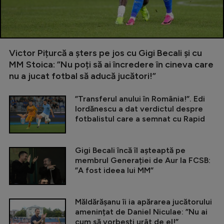
Victor Pițurcă a șters pe jos cu Gigi Becali și cu
MM Stoica: ”Nu poți să ai încredere în cineva care
nu a jucat fotbal să aducă jucători!”
”Transferul anului în România!”. Edi
Iordănescu a dat verdictul despre
fotbalistul care a semnat cu Rapid
Gigi Becali încă îl așteaptă pe
membrul Generației de Aur la FCSB:
”A fost ideea lui MM”
Măldărășanu îi ia apărarea jucătorului
amenințat de Daniel Niculae: ”Nu ai
cum să vorbești urât de el!”