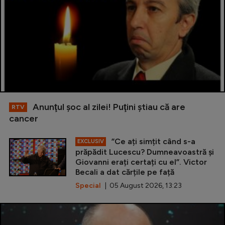
Anunţul şoc al zilei! Puţini ştiau că are
RTV
cancer
”Ce ați simțit când s-a
EXCLUSIV
prăpădit Lucescu? Dumneavoastră și
Giovanni erați certați cu el”. Victor
Becali a dat cărțile pe față
Special
| 05 August 2026, 13:23