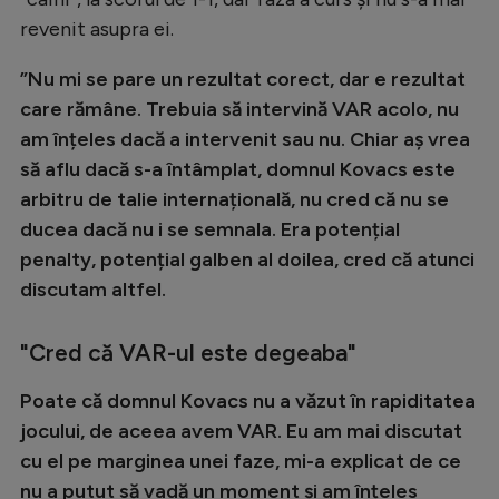
Natație
revenit asupra ei.
Formula 1
”Nu mi se pare un rezultat corect, dar e rezultat
Gimnastică
care rămâne. Trebuia să intervină VAR acolo, nu
am înțeles dacă a intervenit sau nu. Chiar aș vrea
Auto
să aflu dacă s-a întâmplat, domnul Kovacs este
Rugby
arbitru de talie internațională, nu cred că nu se
ducea dacă nu i se semnala. Era potențial
Ciclism
penalty, potențial galben al doilea, cred că atunci
Alte sporturi
discutam altfel.
JO 2024
"Cred că VAR-ul este degeaba"
JO 2026
Poate că domnul Kovacs nu a văzut în rapiditatea
jocului, de aceea avem VAR. Eu am mai discutat
cu el pe marginea unei faze, mi-a explicat de ce
nu a putut să vadă un moment și am înțeles