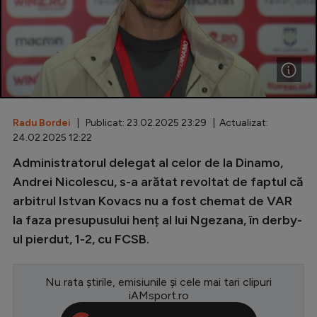
Special
Diverse
Inedit
Clasamente
Radu Bordei
| Publicat: 23.02.2025 23:29 | Actualizat:
24.02.2025 12:22
Administratorul delegat al celor de la Dinamo,
Champions League
Andrei Nicolescu, s-a arătat revoltat de faptul că
arbitrul Istvan Kovacs nu a fost chemat de VAR
Europa League
la faza presupusului henț al lui Ngezana, în derby-
Conference League
ul pierdut, 1-2, cu FCSB.
CM 2026
Nu rata știrile, emisiunile și cele mai tari clipuri
Premier League
iAMsport.ro
LaLiga