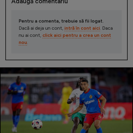
Adaugă comentariu
Pentru a comenta, trebuie să fii logat.
Dacă ai deja un cont,
intră în cont aici
. Daca
nu ai cont,
click aici pentru a crea un cont
nou
.