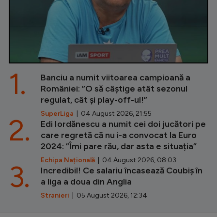
1.
Banciu a numit viitoarea campioană a
României: ”O să câștige atât sezonul
regulat, cât și play-off-ul!”
SuperLiga
| 04 August 2026, 21:55
2.
Edi Iordănescu a numit cei doi jucători pe
care regretă că nu i-a convocat la Euro
2024: ”Îmi pare rău, dar asta e situația”
Echipa Națională
| 04 August 2026, 08:03
3.
Incredibil! Ce salariu încasează Coubiș în
a liga a doua din Anglia
Stranieri
| 05 August 2026, 12:34