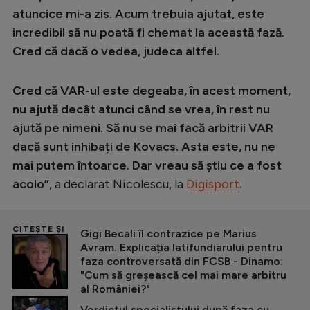
Intră în cont
atuncice mi-a zis. Acum trebuia ajutat, este
Creează cont
incredibil să nu poată fi chemat la această fază.
Cred că dacă o vedea, judeca altfel.
Cred că VAR-ul este degeaba, în acest moment,
nu ajută decât atunci când se vrea, în rest nu
ajută pe nimeni. Să nu se mai facă arbitrii VAR
dacă sunt inhibați de Kovacs. Asta este, nu ne
mai putem întoarce. Dar vreau să știu ce a fost
acolo”
, a declarat Nicolescu, la
Digisport
.
CITEȘTE ȘI
Gigi Becali îl contrazice pe Marius
Avram. Explicația latifundiarului pentru
faza controversată din FCSB - Dinamo:
"Cum să greșească cel mai mare arbitru
al României?"
Verdictul specialistului după faza cu