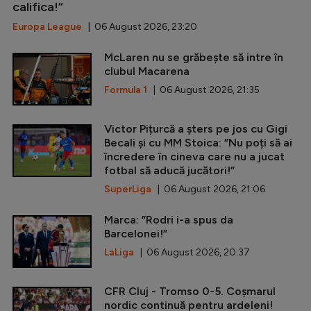
califica!”
Europa League
| 06 August 2026, 23:20
McLaren nu se grăbește să intre în
clubul Macarena
Formula 1
| 06 August 2026, 21:35
Victor Pițurcă a șters pe jos cu Gigi
Becali și cu MM Stoica: ”Nu poți să ai
încredere în cineva care nu a jucat
fotbal să aducă jucători!”
SuperLiga
| 06 August 2026, 21:06
Marca: ”Rodri i-a spus da
Barcelonei!”
LaLiga
| 06 August 2026, 20:37
CFR Cluj - Tromso 0-5. Coșmarul
nordic continuă pentru ardeleni!