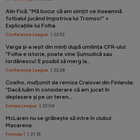
Alin Fică: ”Mă bucur că am simțit ce înseamnă
fotbalul jucând împotriva lui Tromso!” +
Explicațiile lui Folha
Conference League
| 22:52
Varga și-a ieșit din minți după umilința CFR-ului:
”Folha e istorie, poate vine Șumudică sau
Iordănescu! E posibil să merg la...
Conference League
| 22:28
Coelho, mulțumit de remiza Craiovei din Finlanda:
”Dacă luăm în considerare că am jucat în
deplasare și pe un teren...
Europa League
| 22:04
McLaren nu se grăbește să intre în clubul
Macarena
Formula 1
| 21:35