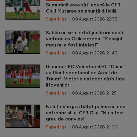
Șumudică vrea să îl aducă la CFR
Cluj! Mutarea se anunță dificilă
SuperLiga
| 08 August 2026, 22:58
Sabău nu și-a iertat jucătorii după
victoria cu Csikszereda: ”Mesajul
meu nu a fost înțeles!”
SuperLiga
| 08 August 2026, 21:49
Dinamo - FC Voluntari 4-0. ”Câinii”
au făcut spectacol pe Arcul de
Triumf! Victorie categorică în fața
ilfovenilor
SuperLiga
| 08 August 2026, 21:25
Neluțu Varga a bătut palma cu noul
antrenor al lui CFR Cluj: ”Nu a fost
greu de convins!”
SuperLiga
| 08 August 2026, 21:00