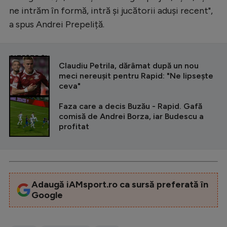
Intră în cont
ne intrăm în formă, intră și jucătorii aduși recent",
Creează cont
a spus Andrei Prepeliță.
CITEȘTE ȘI
Claudiu Petrila, dărâmat după un nou
meci nereușit pentru Rapid: "Ne lipsește
ceva"
Faza care a decis Buzău - Rapid. Gafă
comisă de Andrei Borza, iar Budescu a
profitat
Adaugă iAMsport.ro ca sursă preferată în
Google