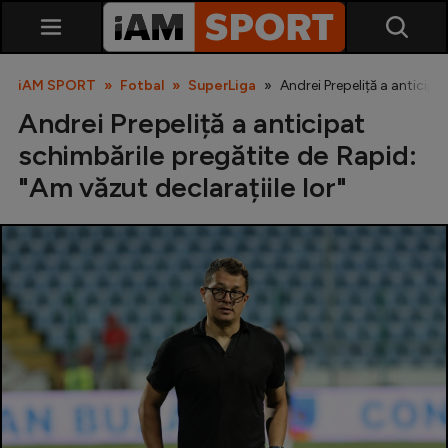
iAM SPORT
Fotbal
SuperLiga
Andrei Prepeliță a anticipa
Andrei Prepeliță a anticipat
schimbările pregătite de Rapid:
"Am văzut declarațiile lor"
SuperLiga
Liga 2
Cupa României
Echipa Națională
U21
Fotbal feminin