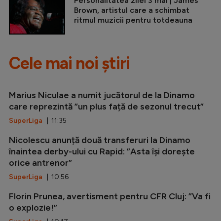
Personalitatea zilei 3 mai | James
Brown, artistul care a schimbat
ritmul muzicii pentru totdeauna
Cele mai noi știri
Marius Niculae a numit jucătorul de la Dinamo
care reprezintă ”un plus față de sezonul trecut”
SuperLiga
| 11:35
Nicolescu anunță două transferuri la Dinamo
înaintea derby-ului cu Rapid: ”Asta își dorește
orice antrenor”
SuperLiga
| 10:56
Florin Prunea, avertisment pentru CFR Cluj: ”Va fi
o explozie!”