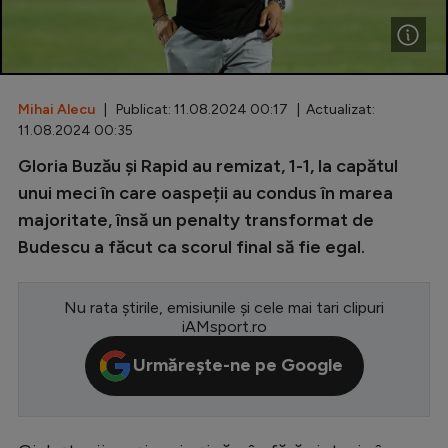
Special
Diverse
Inedit
Mihai Alecu
| Publicat: 11.08.2024 00:17 | Actualizat:
11.08.2024 00:35
Clasamente
Gloria Buzău și Rapid au remizat, 1-1, la capătul
unui meci în care oaspeții au condus în marea
majoritate, însă un penalty transformat de
Budescu a făcut ca scorul final să fie egal.
Champions League
Europa League
Nu rata știrile, emisiunile și cele mai tari clipuri
iAMsport.ro
Conference League
Urmărește-ne pe Google
CM 2026
Premier League
LaLiga