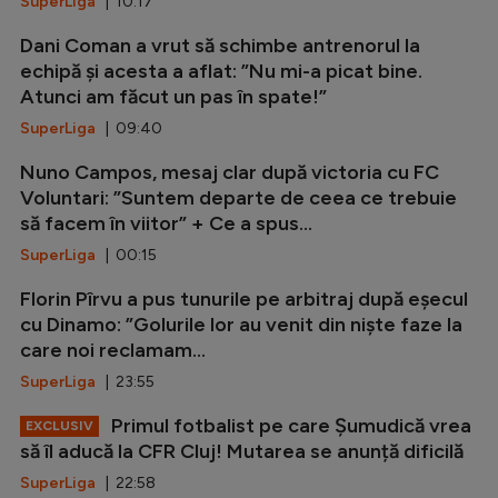
SuperLiga
| 10:17
Dani Coman a vrut să schimbe antrenorul la
echipă și acesta a aflat: ”Nu mi-a picat bine.
Atunci am făcut un pas în spate!”
SuperLiga
| 09:40
Nuno Campos, mesaj clar după victoria cu FC
Voluntari: ”Suntem departe de ceea ce trebuie
să facem în viitor” + Ce a spus...
SuperLiga
| 00:15
Florin Pîrvu a pus tunurile pe arbitraj după eșecul
cu Dinamo: ”Golurile lor au venit din niște faze la
care noi reclamam...
SuperLiga
| 23:55
Primul fotbalist pe care Șumudică vrea
EXCLUSIV
să îl aducă la CFR Cluj! Mutarea se anunță dificilă
SuperLiga
| 22:58