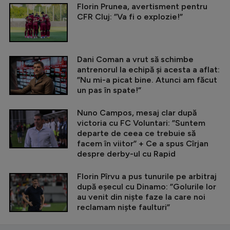
Florin Prunea, avertisment pentru
CFR Cluj: ”Va fi o explozie!”
Dani Coman a vrut să schimbe
antrenorul la echipă și acesta a aflat:
”Nu mi-a picat bine. Atunci am făcut
un pas în spate!”
Nuno Campos, mesaj clar după
victoria cu FC Voluntari: ”Suntem
departe de ceea ce trebuie să
facem în viitor” + Ce a spus Cîrjan
despre derby-ul cu Rapid
Florin Pîrvu a pus tunurile pe arbitraj
după eșecul cu Dinamo: ”Golurile lor
au venit din niște faze la care noi
reclamam niște faulturi”