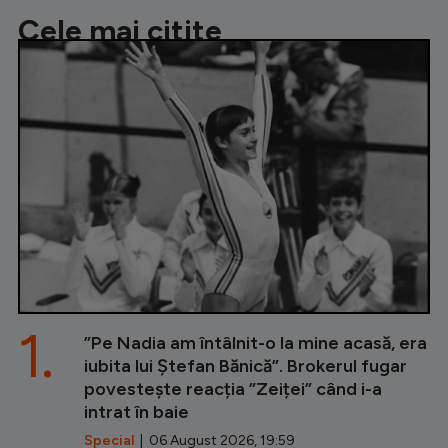
Cele mai citite
1.
”Pe Nadia am întâlnit-o la mine acasă, era
iubita lui Ștefan Bănică”. Brokerul fugar
povestește reacția ”Zeiței” când i-a
intrat în baie
Special
| 06 August 2026, 19:59