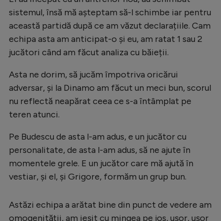
Natație
sistemul, însă mă așteptam să-l schimbe iar pentru
această partidă după ce am văzut declarațiile. Cam
Formula 1
echipa asta am anticipat-o și eu, am ratat 1 sau 2
Gimnastică
jucători când am făcut analiza cu băieții.
Auto
Asta ne dorim, să jucăm împotriva oricărui
Rugby
adversar, și la Dinamo am făcut un meci bun, scorul
nu reflectă neapărat ceea ce s-a întâmplat pe
Ciclism
teren atunci.
Alte sporturi
Pe Budescu de asta l-am adus, e un jucător cu
JO 2024
personalitate, de asta l-am adus, să ne ajute în
JO 2026
momentele grele. E un jucător care mă ajută în
vestiar, și el, și Grigore, formăm un grup bun.
Astăzi echipa a arătat bine din punct de vedere am
omogenității, am ieșit cu mingea pe jos, ușor, ușor