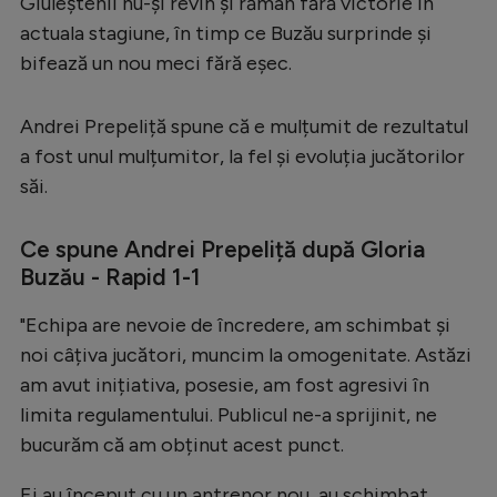
Giuleștenii nu-și revin și rămân fără victorie în
Serie A
actuala stagiune, în timp ce Buzău surprinde și
bifează un nou meci fără eșec.
Bundesliga
Ligue 1
Andrei Prepeliță spune că e mulțumit de rezultatul
Campionate
a fost unul mulțumitor, la fel și evoluția jucătorilor
săi.
Starurile fotbalului
EURO 2024
Ce spune Andrei Prepeliță după Gloria
Buzău - Rapid 1-1
Stranieri
Clasamente
"Echipa are nevoie de încredere, am schimbat și
noi câțiva jucători, muncim la omogenitate. Astăzi
am avut inițiativa, posesie, am fost agresivi în
limita regulamentului. Publicul ne-a sprijinit, ne
Tenis
bucurăm că am obținut acest punct.
Handbal
Ei au început cu un antrenor nou, au schimbat