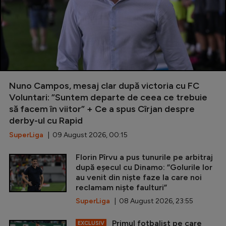
Nuno Campos, mesaj clar după victoria cu FC
Voluntari: ”Suntem departe de ceea ce trebuie
să facem în viitor” + Ce a spus Cîrjan despre
derby-ul cu Rapid
SuperLiga
| 09 August 2026, 00:15
Florin Pîrvu a pus tunurile pe arbitraj
după eșecul cu Dinamo: ”Golurile lor
au venit din niște faze la care noi
reclamam niște faulturi”
SuperLiga
| 08 August 2026, 23:55
Primul fotbalist pe care
EXCLUSIV