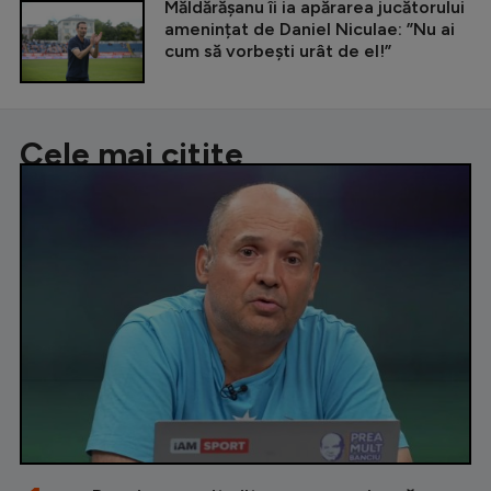
Măldărășanu îi ia apărarea jucătorului
amenințat de Daniel Niculae: ”Nu ai
cum să vorbești urât de el!”
Cele mai citite