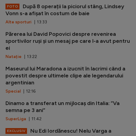
După 8 operații la piciorul stâng, Lindsey
FOTO
Vonn s-a afișat în costum de baie
Alte sporturi
| 13:33
Părerea lui David Popovici despre revenirea
sportivilor ruși și un mesaj pe care l-a avut pentru
ei
Natație
| 13:22
Maseurul lui Maradona a izucnit în lacrimi când a
povestit despre ultimele clipe ale legendarului
argentinian
Special
| 12:16
Dinamo a transferat un mijlocaș din Italia: ”Va
semna pe 3 ani”
SuperLiga
| 11:42
Nu Edi Iordănescu! Nelu Varga a
EXCLUSIV