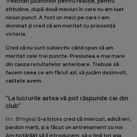
”
Felicitări jucătorilor pentru reacție, pentru
Natație
atitudine, după două meciuri în care nu am luat
niciun punct. A fost un meci pe care l-am
Formula 1
dominat și cred că am meritat cu prisosință
Gimnastică
victoria.
Auto
Cred că nu sunt subiectiv când spun că am
Rugby
meritat cele trei puncte. Presiunea e mai mare
Ciclism
din cauza rezultatelor anterioare. Trebuie să
facem ceea ce am făcut azi, să jucăm dezinvolt,
Alte sporturi
calitate avem.
JO 2024
JO 2026
”La lucrurile astea vă pot răspunde cei din
club”
(n.r. Bîrligea)
S-a întors cred că miercuri, adică ieri,
pardon marți, și a făcut un antrenament cu noi.
Am hotărăât să îl introducem, să o țină tot așa.