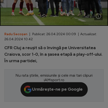
Special
Diverse
Inedit
Radu Secoșan
| Publicat: 26.04.2024 00:09 | Actualizat:
Clasamente
26.04.2024 10:42
CFR Cluj a reușit să o învingă pe Universitatea
Craiova, scor 1-0, în a șasea etapă a play-off-ului.
În urma partidei,
Champions League
Europa League
Nu rata știrile, emisiunile și cele mai tari clipuri
Conference League
iAMsport.ro
CM 2026
Urmărește-ne pe Google
Premier League
LaLiga