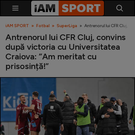
iAM SPORT
Fotbal
SuperLiga
Antrenorul lui CFR Cluj, co
Antrenorul lui CFR Cluj, convins
după victoria cu Universitatea
Craiova: ”Am meritat cu
prisosință!”
SuperLiga
Liga 2
Cupa României
Echipa Națională
U21
Fotbal feminin