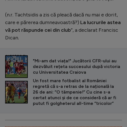
Intră în cont
Creează cont
(n.r. Tachtsidis a zis că pleacă dacă nu mai e dorit,
care e părerea dumneavoastră?)
La lucrurile astea
vă pot răspunde cei din club
”, a declarat Francisc
Dican.
CITEȘTE ȘI
"Mi-am dat viața!" Jucătorii CFR-ului au
dezvăluit rețeta succesului după victoria
cu Universitatea Craiova
Un fost mare fotbalist al României
regretă că s-a retras de la națională la
26 de ani: ”O tâmpenie!” Cu cine s-a
certat atunci și de ce consideră că ar fi
putut fi golgheterul all-time ”tricolor”