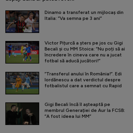
Dinamo a transferat un mijlocaș din
Italia: ”Va semna pe 3 ani”
Victor Pițurcă a șters pe jos cu Gigi
Becali și cu MM Stoica: ”Nu poți să ai
încredere în cineva care nu a jucat
fotbal să aducă jucători!”
”Transferul anului în România!”. Edi
Iordănescu a dat verdictul despre
fotbalistul care a semnat cu Rapid
Gigi Becali încă îl așteaptă pe
membrul Generației de Aur la FCSB:
”A fost ideea lui MM”