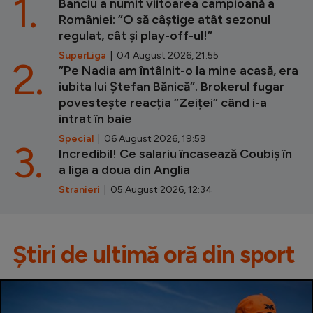
1.
Banciu a numit viitoarea campioană a
României: ”O să câștige atât sezonul
regulat, cât și play-off-ul!”
SuperLiga
| 04 August 2026, 21:55
2.
”Pe Nadia am întâlnit-o la mine acasă, era
iubita lui Ștefan Bănică”. Brokerul fugar
povestește reacția ”Zeiței” când i-a
intrat în baie
Special
| 06 August 2026, 19:59
3.
Incredibil! Ce salariu încasează Coubiș în
a liga a doua din Anglia
Stranieri
| 05 August 2026, 12:34
Știri de ultimă oră din sport