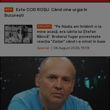
Este COD ROŞU. Când vine urgia în
RTV
Bucureşti
”Pe Nadia am întâlnit-o la
EXCLUSIV
mine acasă, era iubita lui Ștefan
Bănică”. Brokerul fugar povestește
reacția ”Zeiței” când i-a intrat în baie
Special
| 06 August 2026, 19:59