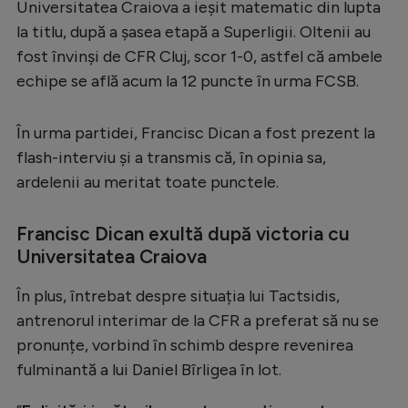
Universitatea Craiova a ieșit matematic din lupta
Serie A
la titlu, după a șasea etapă a Superligii. Oltenii au
fost învinși de CFR Cluj, scor 1-0, astfel că ambele
Bundesliga
echipe se află acum la 12 puncte în urma FCSB.
Ligue 1
Campionate
În urma partidei, Francisc Dican a fost prezent la
flash-interviu și a transmis că, în opinia sa,
Starurile fotbalului
ardelenii au meritat toate punctele.
EURO 2024
Stranieri
Francisc Dican exultă după victoria cu
Universitatea Craiova
Clasamente
În plus, întrebat despre situația lui Tactsidis,
antrenorul interimar de la CFR a preferat să nu se
pronunțe, vorbind în schimb despre revenirea
Tenis
fulminantă a lui Daniel Bîrligea în lot.
Handbal