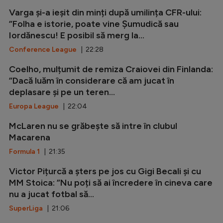
Varga și-a ieșit din minți după umilința CFR-ului:
”Folha e istorie, poate vine Șumudică sau
Iordănescu! E posibil să merg la...
Conference League
| 22:28
Coelho, mulțumit de remiza Craiovei din Finlanda:
”Dacă luăm în considerare că am jucat în
deplasare și pe un teren...
Europa League
| 22:04
McLaren nu se grăbește să intre în clubul
Macarena
Formula 1
| 21:35
Victor Pițurcă a șters pe jos cu Gigi Becali și cu
MM Stoica: ”Nu poți să ai încredere în cineva care
nu a jucat fotbal să...
SuperLiga
| 21:06