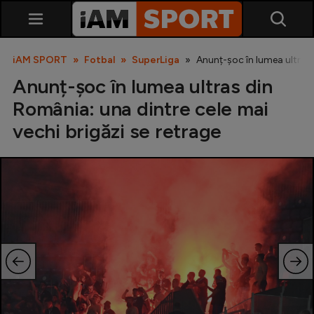
iAM SPORT
Fotbal
SuperLiga
Anunț-șoc în lumea ultras 
Anunț-șoc în lumea ultras din
România: una dintre cele mai
vechi brigăzi se retrage
SuperLiga
Liga 2
Cupa României
Echipa Națională
U21
Fotbal feminin