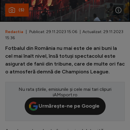
(5)
Special
Diverse
Inedit
Redactia
| Publicat: 29.11.2023 15:06 | Actualizat: 29.11.2023
15:36
Clasamente
Fotbalul din România nu mai este de ani buni la
cel mai înalt nivel, însă totuși spectacolul este
asigurat de fanii din tribune, care de multe ori fac
o atmosferă demnă de Champions League.
Champions League
Europa League
Nu rata știrile, emisiunile și cele mai tari clipuri
iAMsport.ro
Conference League
Urmărește-ne pe Google
CM 2026
Premier League
LaLiga