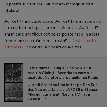
în peluză și nu numai! Mulțumim întregii suflări
oțelare!
Au fost 17 ani cu de toate. Au fost 17 ani în care ne-
am susținut echipa și crezul neîncetat. Au fost 17
ani în care am făcut tot ce se poate face în acest
fenomen și ne mândrim cu asta!", a
fost o parte
din mesajul
celor două brigăzi de la Oțelul.
CITEȘTE ȘI
Frăția dintre U Cluj și Dinamo a avut
ecou în Giulești. Scandarea care s-a
auzit după victoria ardelenilor cu Rapid
Ultrașii Stelei nu l-au iertat pe Dan Șucu
după ce acesta a zis că FCSB e Steaua.
Mesajul dur afișat: "Leu la TV, râs în
Giulești..."