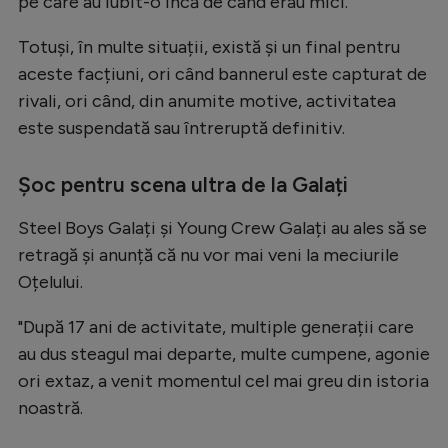
Intră în cont
pe care au iubit-o încă de când erau mici.
Creează cont
Totuși, în multe situații, există și un final pentru
aceste facțiuni, ori când bannerul este capturat de
rivali, ori când, din anumite motive, activitatea
este suspendată sau întreruptă definitiv.
Șoc pentru scena ultra de la Galați
Steel Boys Galați și Young Crew Galați au ales să se
retragă și anunță că nu vor mai veni la meciurile
Oțelului.
"După 17 ani de activitate, multiple generații care
au dus steagul mai departe, multe cumpene, agonie
ori extaz, a venit momentul cel mai greu din istoria
noastră.