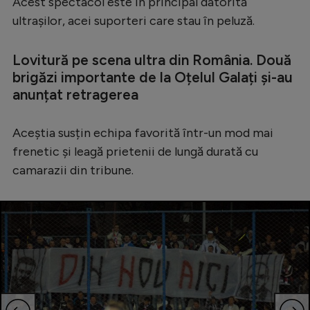
Acest spectacol este în principal datorită
Serie A
ultrașilor, acei suporteri care stau în peluză.
Bundesliga
Lovitură pe scena ultra din România. Două
Ligue 1
brigăzi importante de la Oțelul Galați și-au
anunțat retragerea
Campionate
Starurile fotbalului
Aceștia susțin echipa favorită într-un mod mai
EURO 2024
frenetic și leagă prietenii de lungă durată cu
camarazii din tribune.
Stranieri
Clasamente
Tenis
Handbal