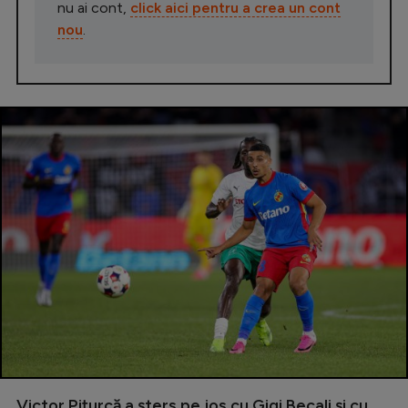
nu ai cont,
click aici pentru a crea un cont
nou
.
Victor Pițurcă a șters pe jos cu Gigi Becali și cu