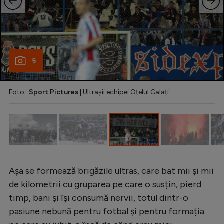
Natație
Formula 1
Gimnastică
5
Auto
Rugby
Foto :
Sport Pictures
| Ultrașii echipei Oțelul Galați
Ciclism
Alte sporturi
JO 2024
JO 2026
Așa se formează brigăzile ultras, care bat mii și mii
de kilometrii cu gruparea pe care o susțin, pierd
timp, bani și își consumă nervii, totul dintr-o
pasiune nebună pentru fotbal și pentru formația