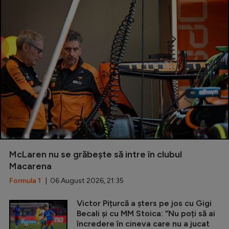
McLaren nu se grăbește să intre în clubul
Macarena
Formula 1
| 06 August 2026, 21:35
Victor Pițurcă a șters pe jos cu Gigi
Becali și cu MM Stoica: ”Nu poți să ai
încredere în cineva care nu a jucat