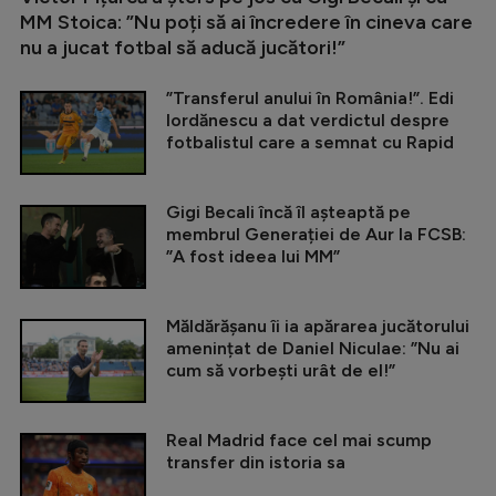
MM Stoica: ”Nu poți să ai încredere în cineva care
nu a jucat fotbal să aducă jucători!”
”Transferul anului în România!”. Edi
Iordănescu a dat verdictul despre
fotbalistul care a semnat cu Rapid
Gigi Becali încă îl așteaptă pe
membrul Generației de Aur la FCSB:
”A fost ideea lui MM”
Măldărășanu îi ia apărarea jucătorului
amenințat de Daniel Niculae: ”Nu ai
cum să vorbești urât de el!”
Real Madrid face cel mai scump
transfer din istoria sa