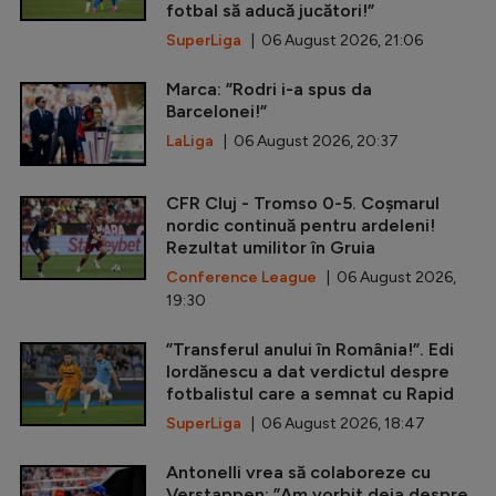
fotbal să aducă jucători!”
SuperLiga
| 06 August 2026, 21:06
Marca: ”Rodri i-a spus da
Barcelonei!”
LaLiga
| 06 August 2026, 20:37
CFR Cluj - Tromso 0-5. Coșmarul
nordic continuă pentru ardeleni!
Rezultat umilitor în Gruia
Conference League
| 06 August 2026,
19:30
”Transferul anului în România!”. Edi
Iordănescu a dat verdictul despre
fotbalistul care a semnat cu Rapid
SuperLiga
| 06 August 2026, 18:47
Antonelli vrea să colaboreze cu
Verstappen: ”Am vorbit deja despre