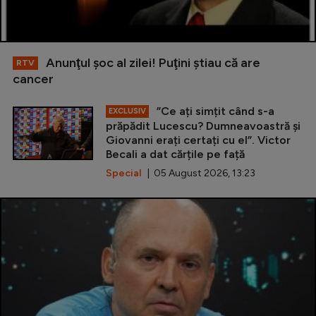
Anunţul şoc al zilei! Puţini ştiau că are
RTV
cancer
”Ce ați simțit când s-a
EXCLUSIV
prăpădit Lucescu? Dumneavoastră și
Giovanni erați certați cu el”. Victor
Becali a dat cărțile pe față
Special
| 05 August 2026, 13:23