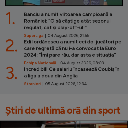
1.
Banciu a numit viitoarea campioană a
României: ”O să câștige atât sezonul
regulat, cât și play-off-ul!”
SuperLiga
| 04 August 2026, 21:55
2.
Edi Iordănescu a numit cei doi jucători pe
care regretă că nu i-a convocat la Euro
2024: ”Îmi pare rău, dar asta e situația”
Echipa Națională
| 04 August 2026, 08:03
3.
Incredibil! Ce salariu încasează Coubiș în
a liga a doua din Anglia
Stranieri
| 05 August 2026, 12:34
Știri de ultimă oră din sport