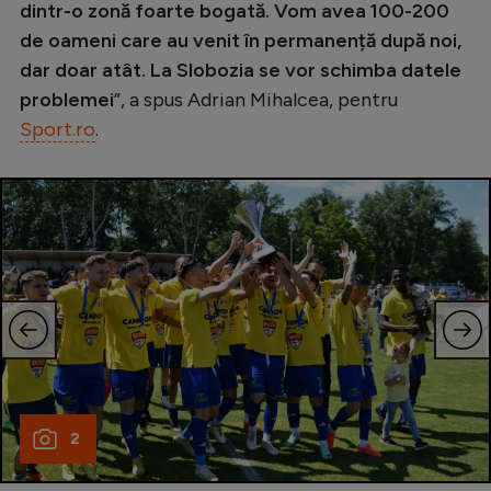
Intră în cont
dintr-o zonă foarte bogată. Vom avea 100-200
de oameni care au venit în permanență după noi,
Creează cont
dar doar atât. La Slobozia se vor schimba datele
problemei
”, a spus Adrian Mihalcea, pentru
Sport.ro
.
2