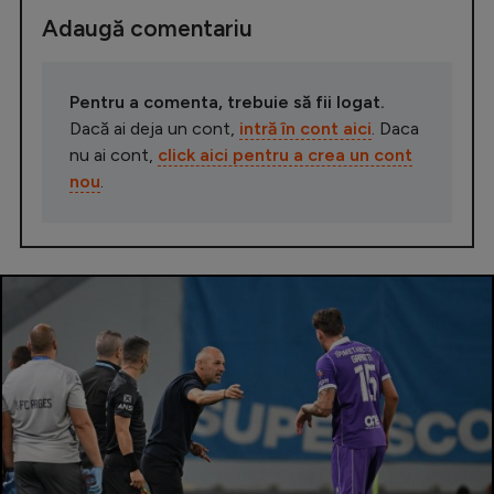
Adaugă comentariu
Pentru a comenta, trebuie să fii logat.
Dacă ai deja un cont,
intră în cont aici
. Daca
nu ai cont,
click aici pentru a crea un cont
nou
.