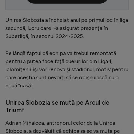
Serie A
Bundesliga
Unirea Slobozia a încheiat anul pe primul loc în liga
secundă, lucru care i-a asigurat prezența în
Ligue 1
Superligă, în sezonul 2024-2025.
Campionate
Starurile fotbalului
Pe lângă faptul că echipa va trebui remontată
pentru a putea face față duelurilor din Liga 1,
EURO 2024
ialomițenii își vor renova și stadionul, motiv pentru
Stranieri
care aceștia sunt nevoiți să se obișnuiască nu o
nouă ”casă”.
Clasamente
Unirea Slobozia se mută pe Arcul de
Triumf
Tenis
Adrian Mihalcea, antrenorul celor de la Unirea
Handbal
Slobozia, a dezvăluit că echipa sa se va muta pe