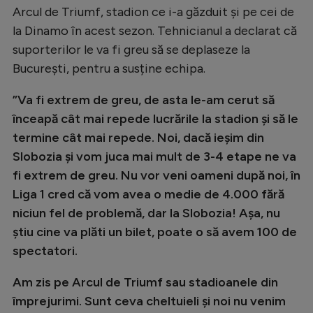
Arcul de Triumf, stadion ce i-a găzduit și pe cei de
Natație
la Dinamo în acest sezon. Tehnicianul a declarat că
Formula 1
suporterilor le va fi greu să se deplaseze la
Gimnastică
București, pentru a susține echipa.
Auto
”Va fi extrem de greu, de asta le-am cerut să
Rugby
înceapă cât mai repede lucrările la stadion și să le
termine cât mai repede. Noi, dacă ieșim din
Ciclism
Slobozia și vom juca mai mult de 3-4 etape ne va
Alte sporturi
fi extrem de greu. Nu vor veni oameni după noi, în
Liga 1 cred că vom avea o medie de 4.000 fără
JO 2024
niciun fel de problemă, dar la Slobozia! Așa, nu
JO 2026
știu cine va plăti un bilet, poate o să avem 100 de
spectatori.
Am zis pe Arcul de Triumf sau stadioanele din
împrejurimi. Sunt ceva cheltuieli și noi nu venim