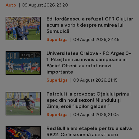
Auto
| 09 August 2026, 23:20
Edi Iordănescu a refuzat CFR Cluj, iar
acum a vorbit despre numirea lui
Șumudică
SuperLiga
| 09 August 2026, 22:45
Universitatea Craiova - FC Argeș 0-
1. Piteștenii au învins campioana în
Bănie! Oltenii au ratat ocazii
importante
SuperLiga
| 09 August 2026, 21:15
Petrolul i-a provocat Oțelului primul
eșec din noul sezon! Nlundulu și
Zima, eroii ”lupilor galbeni”
SuperLiga
| 09 August 2026, 21:05
Red Bull a ars etapele pentru a salva
RB22. Ce înseamnă acest lucru