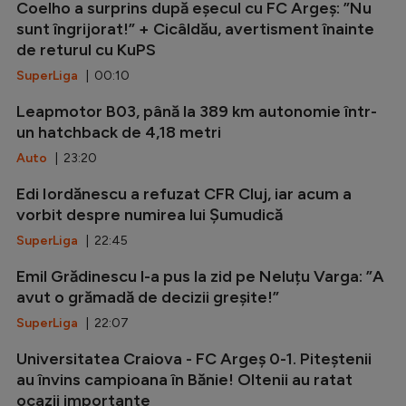
Coelho a surprins după eșecul cu FC Argeș: ”Nu
sunt îngrijorat!” + Cicâldău, avertisment înainte
de returul cu KuPS
SuperLiga
| 00:10
Leapmotor B03, până la 389 km autonomie într-
un hatchback de 4,18 metri
Auto
| 23:20
Edi Iordănescu a refuzat CFR Cluj, iar acum a
vorbit despre numirea lui Șumudică
SuperLiga
| 22:45
Emil Grădinescu l-a pus la zid pe Neluțu Varga: ”A
avut o grămadă de decizii greșite!”
SuperLiga
| 22:07
Universitatea Craiova - FC Argeș 0-1. Piteștenii
au învins campioana în Bănie! Oltenii au ratat
ocazii importante