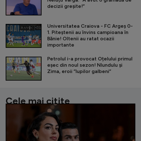
decizii greșite!”
Universitatea Craiova - FC Argeș 0-
1. Piteștenii au învins campioana în
Bănie! Oltenii au ratat ocazii
importante
Petrolul i-a provocat Oțelului primul
eșec din noul sezon! Nlundulu și
Zima, eroii ”lupilor galbeni”
Cele mai citite