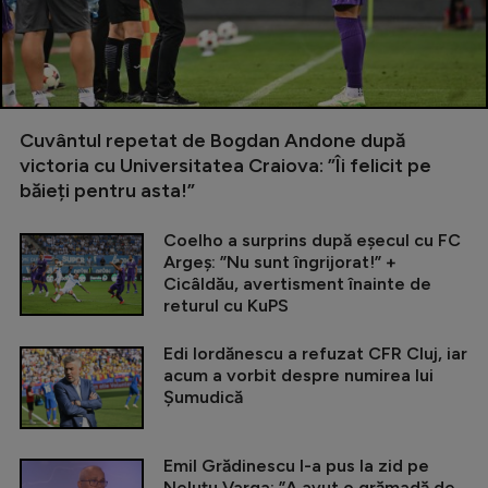
Cuvântul repetat de Bogdan Andone după
victoria cu Universitatea Craiova: ”Îi felicit pe
băieți pentru asta!”
Coelho a surprins după eșecul cu FC
Argeș: ”Nu sunt îngrijorat!” +
Cicâldău, avertisment înainte de
returul cu KuPS
Edi Iordănescu a refuzat CFR Cluj, iar
acum a vorbit despre numirea lui
Șumudică
Emil Grădinescu l-a pus la zid pe
Neluțu Varga: ”A avut o grămadă de