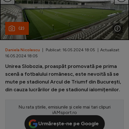
Special
Diverse
(2)
Inedit
Clasamente
Daniela Nicolescu
| Publicat: 16.05.2024 18:05 | Actualizat:
16.05.2024 18:05
Unirea Slobozia, proaspăt promovată pe prima
Champions League
scenă a fotbalului românesc, este nevoită să se
mute pe stadionul Arcul de Triumf din București,
Europa League
din cauza lucrărilor de pe stadionul ialomițenilor.
Conference League
CM 2026
Nu rata știrile, emisiunile și cele mai tari clipuri
iAMsport.ro
Premier League
Urmărește-ne pe Google
LaLiga