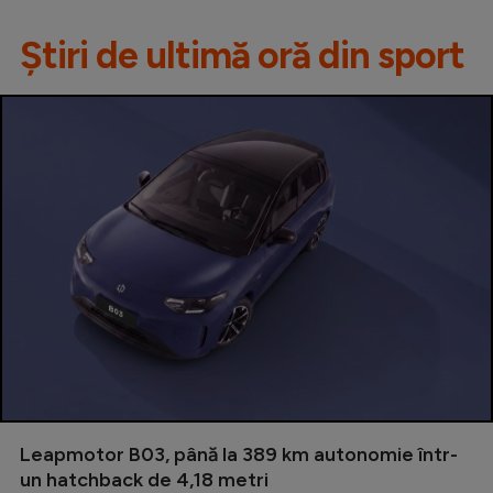
Știri de ultimă oră din sport
Leapmotor B03, până la 389 km autonomie într-
un hatchback de 4,18 metri