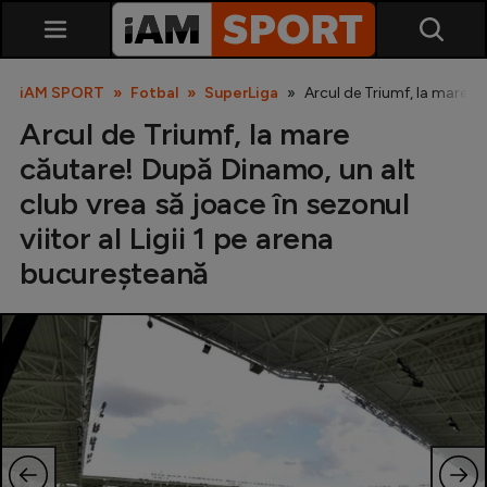
iAM SPORT
Fotbal
SuperLiga
Arcul de Triumf, la mare că
Arcul de Triumf, la mare
căutare! După Dinamo, un alt
club vrea să joace în sezonul
viitor al Ligii 1 pe arena
bucureșteană
SuperLiga
Liga 2
Cupa României
Echipa Națională
U21
Fotbal feminin