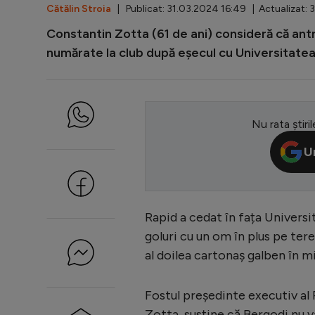
Cătălin Stroia
| Publicat: 31.03.2024 16:49 | Actualizat: 
Constantin Zotta (61 de ani) consideră că antre
numărate la club după eșecul cu Universitatea
Nu rata știril
U
Rapid a cedat în fața Universi
goluri cu un om în plus pe tere
al doilea cartonaș galben în mi
Fostul președinte executiv al
Zotta, susține că Bergodi nu 