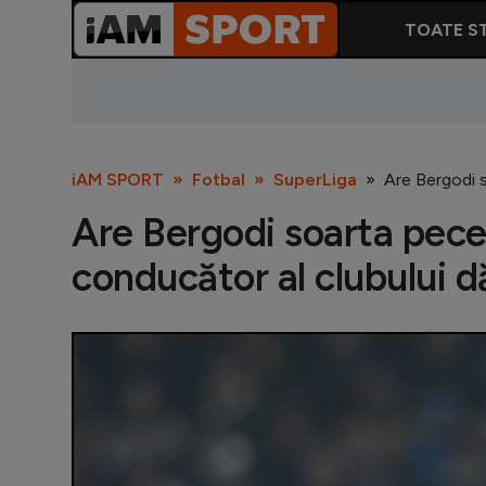
TOATE ST
iAM SPORT
Fotbal
SuperLiga
Are Bergodi s
Are Bergodi soarta pecet
conducător al clubului d