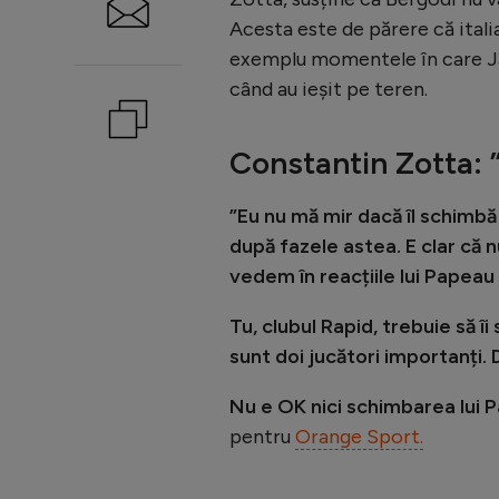
Acesta este de părere că italia
exemplu momentele în care Ja
când au ieșit pe teren.
Constantin Zotta: 
”Eu nu mă mir dacă îl schimbă
după fazele astea. E clar că n
vedem în reacțiile lui Papeau 
Tu, clubul Rapid, trebuie să î
sunt doi jucători importanți.
Nu e OK nici schimbarea lui
pentru
Orange Sport.