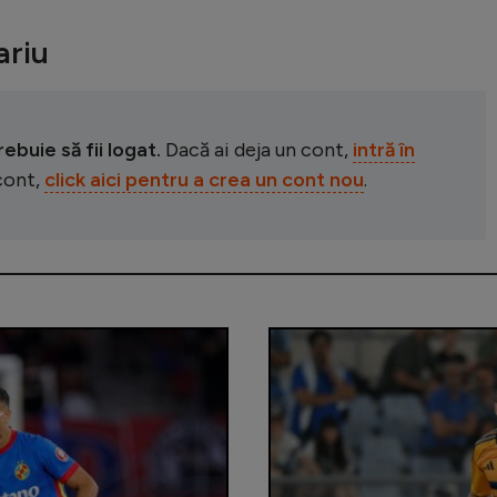
riu
buie să fii logat.
Dacă ai deja un cont,
intră în
 cont,
click aici pentru a crea un cont nou
.