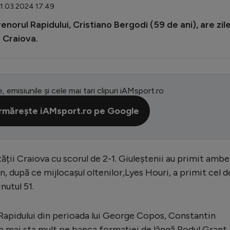
31.03.2024 17:49
norul Rapidului, Cristiano Bergodi (59 de ani), are zil
 Craiova.
e, emisiunile și cele mai tari clipuri iAMsport.ro
rmărește iAMsport.ro pe Google
tății Craiova cu scorul de 2-1. Giuleștenii au primit ambe
n, după ce mijlocașul oltenilor,Lyes Houri, a primit cel d
nutul 51.
 Rapidului din perioada lui George Copos, Constantin
va mai sta mult pe banca formației de lângă Podul Grant.