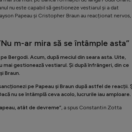
nul nu este capabil să gestioneze vestiarul și a dat
yson Papeau și Cristopher Braun au reacționat nervos,
”Nu m-ar mira să se întâmple asta”
 pe Bergodi. Acum, după meciul din seara asta. Uite,
u mai gestionează vestiarul. Și după înfrângeri, din ce
și Braun.
i sancționezi pe Papeau și Braun după astfel de reacții. 
 Dacă nu se întâmplă ceva acolo, lucrurile iau amploare.
 Papeau, atât de devreme”
, a spus Constantin Zotta