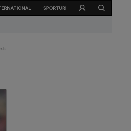
TERNATIONAL
SPORTURI
dictul: ”Nu m-ar mira”