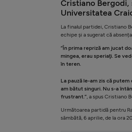
Cristiano Bergodi,
Universitatea Crai
La finalul partidei, Cristiano 
echipe și a sugerat că absența
”În prima repriză am jucat do
mingea, erau speriaţi. Se vede
în teren.
La pauză le-am zis că putem c
am bătut singuri. Nu s-a întâm
frustrant.”
, a spus Cristiano 
Următoarea partidă pentru Rapi
sâmbătă, 6 aprilie, de la ora 20