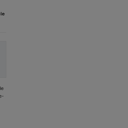
ele
le
e-