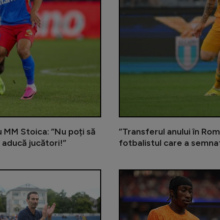
cu MM Stoica: ”Nu poți să
”Transferul anului în Rom
 aducă jucători!”
fotbalistul care a semna
Gigi Becali încă îl așteaptă pe me