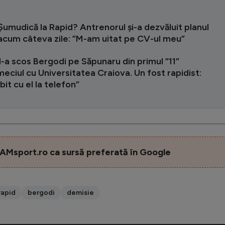
Șumudică la Rapid? Antrenorul și-a dezvăluit planul
 acum câteva zile: ”M-am uitat pe CV-ul meu”
l-a scos Bergodi pe Săpunaru din primul ”11”
eciul cu Universitatea Craiova. Un fost rapidist:
it cu el la telefon”
AMsport.ro ca sursă preferată în Google
rapid
bergodi
demisie