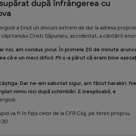
 supărat după înfrângerea cu
ova
Bergodi a ținut un discurs extrem de dur la adresa proprie
 căpitanului Cristi Săpunaru, accidentat, a cântărit eno
ar noi, am condus jocul. În primele 20 de minute arunc
a că e un meci dificil. Mi s-a părut că eram bine aşezaţ
âştiga. Dar ne-am sabotat sigur, am făcut harakiri. Ne
plat nimic nici după schimbări. E inexplicabil, e
Bergodi.
d va fi în fața celor de la CFR Cluj, pe teren propriu,
:30.