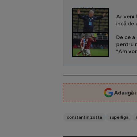
CITEȘTE ȘI
Ar veni 
încă de
De ce a 
pentru m
”Am vorb
Adaugă i
constantin zotta
superliga