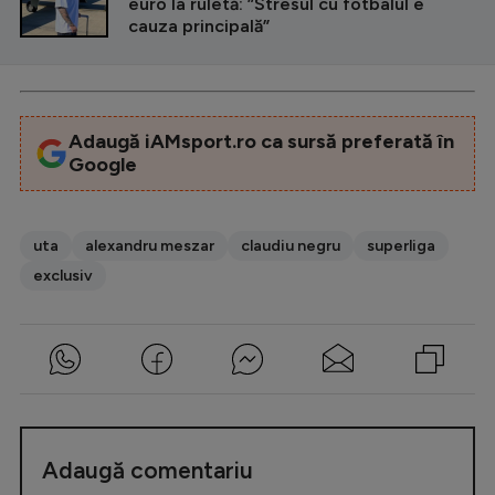
euro la ruletă: ”Stresul cu fotbalul e
cauza principală”
Adaugă iAMsport.ro ca sursă preferată în
Google
uta
alexandru meszar
claudiu negru
superliga
exclusiv
Adaugă comentariu