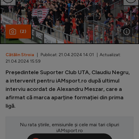
Special
Diverse
(2)
Inedit
Clasamente
Cătălin Stroia
| Publicat: 21.04.2024 14:01 | Actualizat:
21.04.2024 15:59
Președintele Suporter Club UTA, Claudiu Negru,
Champions League
a intervenit pentru iAMsport.ro după ultimul
interviu acordat de Alexandru Meszar, care a
Europa League
afirmat că marca aparține formației din prima
Conference League
ligă.
CM 2026
Nu rata știrile, emisiunile și cele mai tari clipuri
Premier League
iAMsport.ro
LaLiga