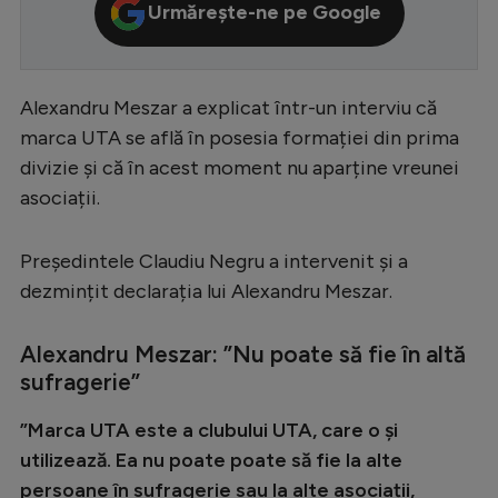
Urmărește-ne pe Google
Serie A
Bundesliga
Alexandru Meszar a explicat într-un interviu că
Ligue 1
marca UTA se află în posesia formației din prima
Campionate
divizie și că în acest moment nu aparține vreunei
Starurile fotbalului
asociații.
EURO 2024
Președintele Claudiu Negru a intervenit și a
Stranieri
dezmințit declarația lui Alexandru Meszar.
Clasamente
Alexandru Meszar: ”Nu poate să fie în altă
sufragerie”
”Marca UTA este a clubului UTA, care o și
Tenis
utilizează. Ea nu poate poate să fie la alte
Handbal
persoane în sufragerie sau la alte asociații,