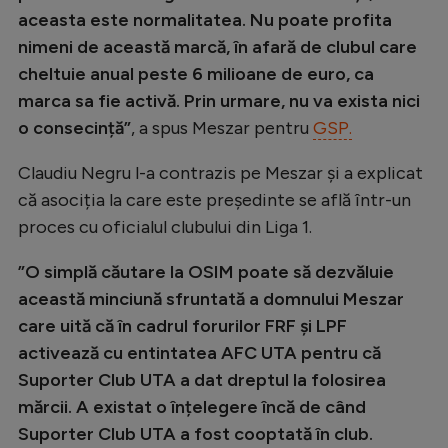
aceasta este normalitatea. Nu poate profita
Natație
nimeni de această marcă, în afară de clubul care
Formula 1
cheltuie anual peste 6 milioane de euro, ca
Gimnastică
marca sa fie activă. Prin urmare, nu va exista nici
o consecință”
, a spus Meszar pentru
GSP.
Auto
Rugby
Claudiu Negru l-a contrazis pe Meszar și a explicat
că asociția la care este președinte se află într-un
Ciclism
proces cu oficialul clubului din Liga 1.
Alte sporturi
”O simplă căutare la OSIM poate să dezvăluie
JO 2024
această minciună sfruntată a domnului Meszar
JO 2026
care uită că în cadrul forurilor FRF și LPF
activează cu entintatea AFC UTA pentru că
Suporter Club UTA a dat dreptul la folosirea
mărcii. A existat o înțelegere încă de când
Suporter Club UTA a fost cooptată în club.