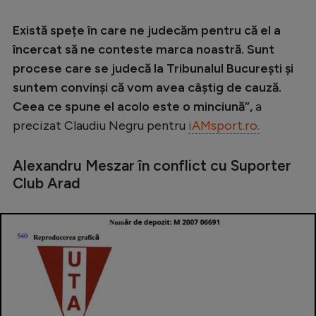
Intră în cont
Creează cont
Există spețe în care ne judecăm pentru că el a
încercat să ne conteste marca noastră. Sunt
procese care se judecă la Tribunalul București și
suntem convinși că vom avea câștig de cauză.
Ceea ce spune el acolo este o minciună”,
a
precizat Claudiu Negru pentru
iAMsport.ro.
Alexandru Meszar în conflict cu Suporter
Club Arad