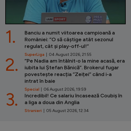
1.
Banciu a numit viitoarea campioană a
României: ”O să câștige atât sezonul
regulat, cât și play-off-ul!”
SuperLiga
| 04 August 2026, 21:55
2.
”Pe Nadia am întâlnit-o la mine acasă, era
iubita lui Ștefan Bănică”. Brokerul fugar
povestește reacția ”Zeiței” când i-a
intrat în baie
Special
| 06 August 2026, 19:59
3.
Incredibil! Ce salariu încasează Coubiș în
a liga a doua din Anglia
Stranieri
| 05 August 2026, 12:34