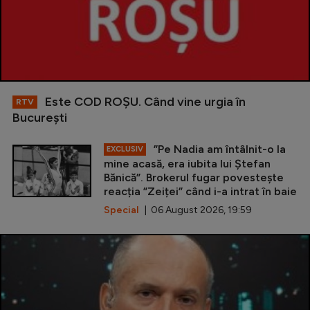
Este COD ROŞU. Când vine urgia în
RTV
Bucureşti
”Pe Nadia am întâlnit-o la
EXCLUSIV
mine acasă, era iubita lui Ștefan
Bănică”. Brokerul fugar povestește
reacția ”Zeiței” când i-a intrat în baie
Special
| 06 August 2026, 19:59