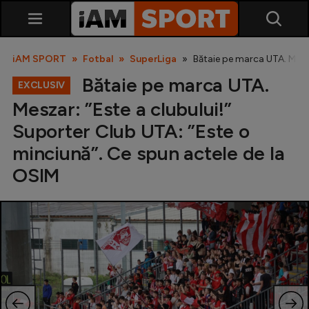
iAM SPORT
Fotbal
SuperLiga
Bătaie pe marca UTA. Mesza
Bătaie pe marca UTA.
EXCLUSIV
Meszar: ”Este a clubului!”
Suporter Club UTA: ”Este o
minciună”. Ce spun actele de la
OSIM
SuperLiga
Liga 2
Cupa României
Echipa Națională
U21
Fotbal feminin