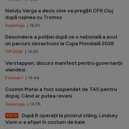
Neluțu Varga a decis cine va pregăti CFR Cluj
după rușinea cu Tromso
SuperLiga
| 16:20
Descindere a poliției după ce o națională a avut
un parcurs dezastruos la Cupa Mondială 2026
CM 2026
| 15:20
Verstappen, discurs manifest pentru guvernanții
olandezi
Formula 1
| 14:44
Cosmin Matei a fost suspendat de TAS pentru
dopaj. Când ar putea reveni
SuperLiga
| 14:05
După 8 operații la piciorul stâng, Lindsey
FOTO
Vonn s-a afișat în costum de baie