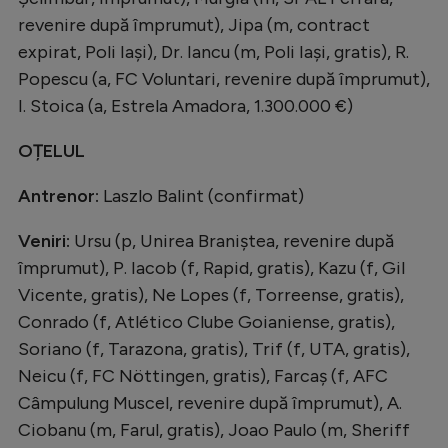
revenire după împrumut), Jipa (m, contract
expirat, Poli Iași), Dr. Iancu (m, Poli Iași, gratis), R.
Popescu (a, FC Voluntari, revenire după împrumut),
I. Stoica (a, Estrela Amadora, 1.300.000 €)
OȚELUL
Antrenor:
Laszlo Balint (confirmat)
Veniri:
Ursu (p, Unirea Braniștea, revenire după
împrumut), P. Iacob (f, Rapid, gratis), Kazu (f, Gil
Vicente, gratis), Ne Lopes (f, Torreense, gratis),
Conrado (f, Atlético Clube Goianiense, gratis),
Soriano (f, Tarazona, gratis), Trif (f, UTA, gratis),
Neicu (f, FC Nöttingen, gratis), Farcaș (f, AFC
Câmpulung Muscel, revenire după împrumut), A.
Ciobanu (m, Farul, gratis), Joao Paulo (m, Sheriff