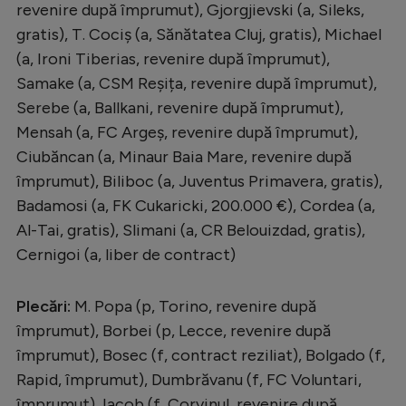
revenire după împrumut), Gjorgjievski (a, Sileks,
gratis), T. Cociș (a, Sănătatea Cluj, gratis), Michael
(a, Ironi Tiberias, revenire după împrumut),
Samake (a, CSM Reșița, revenire după împrumut),
Serebe (a, Ballkani, revenire după împrumut),
Mensah (a, FC Argeș, revenire după împrumut),
Ciubăncan (a, Minaur Baia Mare, revenire după
împrumut), Biliboc (a, Juventus Primavera, gratis),
Badamosi (a, FK Cukaricki, 200.000 €), Cordea (a,
Al-Tai, gratis), Slimani (a, CR Belouizdad, gratis),
Cernigoi (a, liber de contract)
Plecări:
M. Popa (p, Torino, revenire după
împrumut), Borbei (p, Lecce, revenire după
împrumut), Bosec (f, contract reziliat), Bolgado (f,
Rapid, împrumut), Dumbrăvanu (f, FC Voluntari,
împrumut), Iacob (f, Corvinul, revenire după