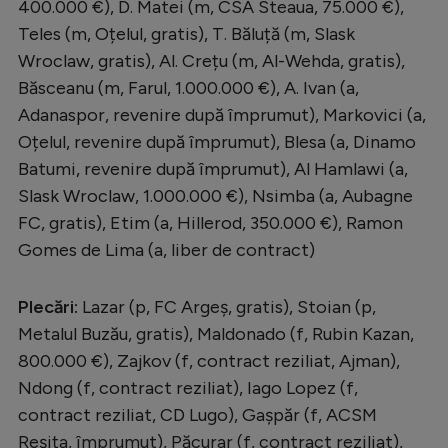
400.000 €), D. Matei (m, CSA Steaua, 75.000 €),
Teles (m, Oțelul, gratis), T. Băluță (m, Slask
Wroclaw, gratis), Al. Crețu (m, Al-Wehda, gratis),
Băsceanu (m, Farul, 1.000.000 €), A. Ivan (a,
Adanaspor, revenire după împrumut), Markovici (a,
Oțelul, revenire după împrumut), Blesa (a, Dinamo
Batumi, revenire după împrumut), Al Hamlawi (a,
Slask Wroclaw, 1.000.000 €), Nsimba (a, Aubagne
FC, gratis), Etim (a, Hillerod, 350.000 €), Ramon
Gomes de Lima (a, liber de contract)
Plecări:
Lazar (p, FC Argeș, gratis), Stoian (p,
Metalul Buzău, gratis), Maldonado (f, Rubin Kazan,
800.000 €), Zajkov (f, contract reziliat, Ajman),
Ndong (f, contract reziliat), Iago Lopez (f,
contract reziliat, CD Lugo), Gașpăr (f, ACSM
Reșița, împrumut), Păcurar (f, contract reziliat),