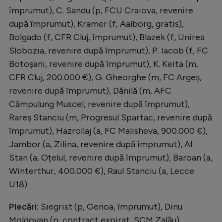
împrumut), C. Sandu (p, FCU Craiova, revenire
după împrumut), Kramer (f, Aalborg, gratis),
Bolgado (f, CFR Cluj, împrumut), Blazek (f, Unirea
Slobozia, revenire după împrumut), P. Iacob (f, FC
Botoșani, revenire după împrumut), K. Keita (m,
CFR Cluj, 200.000 €), G. Gheorghe (m, FC Argeș,
revenire după împrumut), Dănilă (m, AFC
Câmpulung Muscel, revenire după împrumut),
Rareș Stanciu (m, Progresul Spartac, revenire după
împrumut), Hazrollaj (a, FC Malisheva, 900.000 €),
Jambor (a, Zilina, revenire după împrumut), Al.
Stan (a, Oțelul, revenire după împrumut), Baroan (a,
Winterthur, 400.000 €), Raul Stanciu (a, Lecce
U18)
Plecări:
Siegrist (p, Genoa, împrumut), Dinu
Moldovan (p, contract expirat, SCM Zalău),