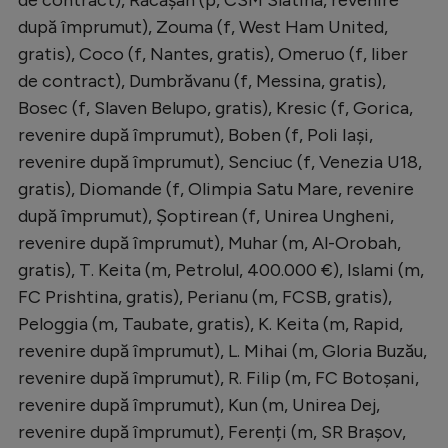
de contract), Răcășan (p, CSM Slatina, revenire
după împrumut), Zouma (f, West Ham United,
gratis), Coco (f, Nantes, gratis), Omeruo (f, liber
de contract), Dumbrăvanu (f, Messina, gratis),
Bosec (f, Slaven Belupo, gratis), Kresic (f, Gorica,
revenire după împrumut), Boben (f, Poli Iași,
revenire după împrumut), Senciuc (f, Venezia U18,
gratis), Diomande (f, Olimpia Satu Mare, revenire
după împrumut), Șoptirean (f, Unirea Ungheni,
revenire după împrumut), Muhar (m, Al-Orobah,
gratis), T. Keita (m, Petrolul, 400.000 €), Islami (m,
FC Prishtina, gratis), Perianu (m, FCSB, gratis),
Peloggia (m, Taubate, gratis), K. Keita (m, Rapid,
revenire după împrumut), L. Mihai (m, Gloria Buzău,
revenire după împrumut), R. Filip (m, FC Botoșani,
revenire după împrumut), Kun (m, Unirea Dej,
revenire după împrumut), Ferenți (m, SR Brașov,