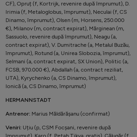
CF), Opruț (f, Kortrijk, revenire după împrumut), D.
Irimia (f, Metaloglobus, împrumut), Neculai (f, CS
Dinamo, împrumut), Olsen (m, Horsens, 250.000
€), Milanov (m, contract expirat), Mărginean (m,
Sassuolo, revenire după împrumut), Neagu (a,
contract expirat), V. Dumitrache (a, Metalul Buzău,
împrumut), Rotund (a, Unirea Slobozia, împrumut),
Selmani (a, contract expirat, SX Union), Politic (a,
FCSB, 970.000 €), Abdallah (a, contract reziliat,
UTA), Kyrychenko (a, CS Dinamo, împrumut),
Ionică (a, CS Dinamo, împrumut)
HERMANNSTADT
Antrenor:
Marius Măldărășanu (confirmat)
Veniri:
Uțiu (p, CSM Focșani, revenire după
împrumut), Karo (f, Petah Tikva, gratis), Călugăr (f,