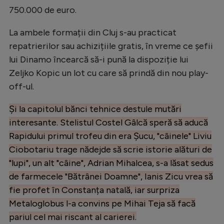
Intră în cont
750.000 de euro.
Creează cont
La ambele formații din Cluj s-au practicat
repatrierilor sau achizițiile gratis, în vreme ce șefii
lui Dinamo încearcă să-i pună la dispoziție lui
Zeljko Kopic un lot cu care să prindă din nou play-
off-ul.
Și la capitolul bănci tehnice destule mutări
interesante. Stelistul Costel Gâlcă speră să aducă
Rapidului primul trofeu din era Șucu, "câinele" Liviu
Ciobotariu trage nădejde să scrie istorie alături de
"lupi", un alt "câine", Adrian Mihalcea, s-a lăsat sedus
de farmecele "Bătrânei Doamne", Ianis Zicu vrea să
fie profet în Constanța natală, iar surpriza
Metaloglobus l-a convins pe Mihai Teja să facă
pariul cel mai riscant al carierei.