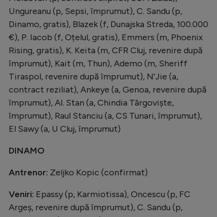
Ungureanu (p, Sepsi, împrumut), C. Sandu (p,
Dinamo, gratis), Blazek (f, Dunajska Streda, 100.000
€), P. Iacob (f, Oțelul, gratis), Emmers (m, Phoenix
Rising, gratis), K. Keita (m, CFR Cluj, revenire după
împrumut), Kait (m, Thun), Ademo (m, Sheriff
Tiraspol, revenire după împrumut), N'Jie (a,
contract reziliat), Ankeye (a, Genoa, revenire după
împrumut), Al. Stan (a, Chindia Târgoviște,
împrumut), Raul Stanciu (a, CS Tunari, împrumut),
El Sawy (a, U Cluj, împrumut)
DINAMO
Antrenor:
Zeljko Kopic (confirmat)
Veniri:
Epassy (p, Karmiotissa), Oncescu (p, FC
Argeș, revenire după împrumut), C. Sandu (p,