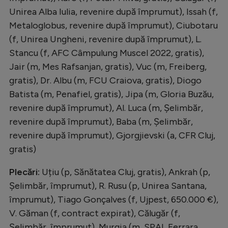
Unirea Alba Iulia, revenire după împrumut), Issah (f,
Metaloglobus, revenire după împrumut), Ciubotaru
(f, Unirea Ungheni, revenire după împrumut), L.
Stancu (f, AFC Câmpulung Muscel 2022, gratis),
Jair (m, Mes Rafsanjan, gratis), Vuc (m, Freiberg,
gratis), Dr. Albu (m, FCU Craiova, gratis), Diogo
Batista (m, Penafiel, gratis), Jipa (m, Gloria Buzău,
revenire după împrumut), Al. Luca (m, Șelimbăr,
revenire după împrumut), Baba (m, Șelimbăr,
revenire după împrumut), Gjorgjievski (a, CFR Cluj,
gratis)
Plecări:
Uțiu (p, Sănătatea Cluj, gratis), Ankrah (p,
Șelimbăr, împrumut), R. Rusu (p, Unirea Santana,
împrumut), Tiago Gonçalves (f, Ujpest, 650.000 €),
V. Găman (f, contract expirat), Călugăr (f,
Șelimbăr, împrumut), Murgia (m, SPAL Ferrara,