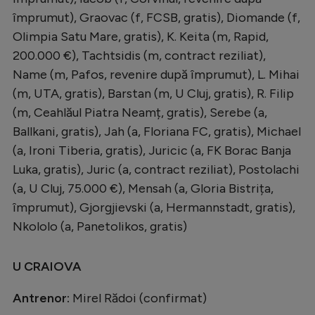
împrumut), Graovac (f, FCSB, gratis), Diomande (f,
Olimpia Satu Mare, gratis), K. Keita (m, Rapid,
200.000 €), Tachtsidis (m, contract reziliat),
Name (m, Pafos, revenire după împrumut), L. Mihai
(m, UTA, gratis), Barstan (m, U Cluj, gratis), R. Filip
(m, Ceahlăul Piatra Neamț, gratis), Serebe (a,
Ballkani, gratis), Jah (a, Floriana FC, gratis), Michael
(a, Ironi Tiberia, gratis), Juricic (a, FK Borac Banja
Luka, gratis), Juric (a, contract reziliat), Postolachi
(a, U Cluj, 75.000 €), Mensah (a, Gloria Bistrița,
împrumut), Gjorgjievski (a, Hermannstadt, gratis),
Nkololo (a, Panetolikos, gratis)
U CRAIOVA
Antrenor:
Mirel Rădoi (confirmat)