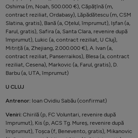
Oshima (m, Noah, 500.000 €), Căpățînă (m,
contract reziliat, Ordabasy), Lăpădătescu (m, CSM
Slatina, gratis), Bană (a, Oțelul, împrumut), Ișfan (a,
Farul, gratis), Safira (a, Santa Clara, revenire după
împrumut), Lukic (a, contract reziliat, U Cluj),
Mitriță (a, Zhejiang, 2.000.000 €), A. Ivan (a,
contract reziliat, Panserraikos), Blesa (a, contract
reziliat, Cesena), Markovic (a, Farul, gratis), D.
Barbu (a, UTA, împrumut)
U CLUJ
Antrenor:
Ioan Ovidiu Sabău (confirmat)
Veniri:
Chirilă (p, FC Voluntari, revenire după
împrumut), Kis (p, ACS Tg. Mureș, revenire după
împrumut), Toșca (f, Benevento, gratis), Mikanovic