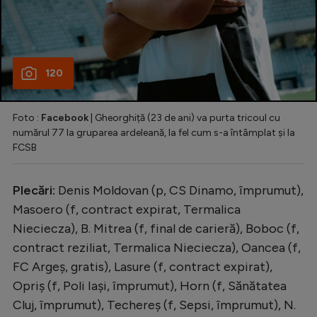
120
Foto :
Facebook
| Gheorghiță (23 de ani) va purta tricoul cu
numărul 77 la gruparea ardeleană, la fel cum s-a întâmplat și la
FCSB
Plecări:
Denis Moldovan (p, CS Dinamo, împrumut),
Masoero (f, contract expirat, Termalica
Nieciecza), B. Mitrea (f, final de carieră), Boboc (f,
contract reziliat, Termalica Nieciecza), Oancea (f,
FC Argeș, gratis), Lasure (f, contract expirat),
Opriș (f, Poli Iași, împrumut), Horn (f, Sănătatea
Cluj, împrumut), Techereș (f, Sepsi, împrumut), N.