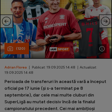
Special
Diverse
Inedit
Clasamente
(120)
Champions League
Adrian Florea
| Publicat: 19.09.2025 14:48 | Actualizat:
Europa League
19.09.2025 14:48
Perioada de transferuri în această vară a început
Conference League
oficial pe 17 iunie (și s-a terminat pe 8
CM 2026
septembrie), dar cele mai multe cluburi din
Premier League
SuperLigă au mutat decisiv încă de la finalul
campionatului precedent. Cei mai ambițioși
LaLiga