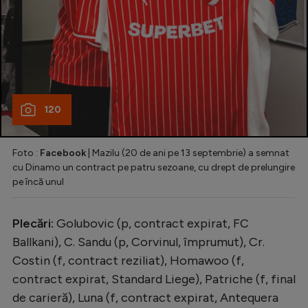
120
Foto :
Facebook
| Mazilu (20 de ani pe 13 septembrie) a semnat
cu Dinamo un contract pe patru sezoane, cu drept de prelungire
pe încă unul
Plecări:
Golubovic (p, contract expirat, FC
Ballkani), C. Sandu (p, Corvinul, împrumut), Cr.
Costin (f, contract reziliat), Homawoo (f,
contract expirat, Standard Liege), Patriche (f, final
de carieră), Luna (f, contract expirat, Antequera