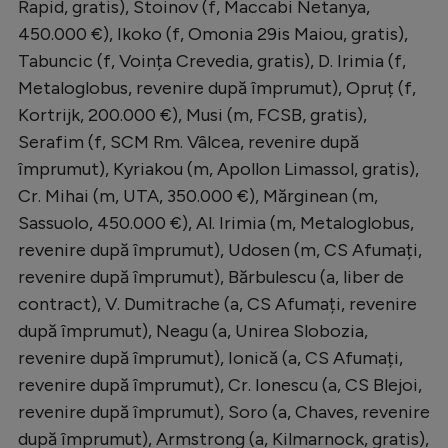
Rapid, gratis), Stoinov (f, Maccabi Netanya,
450.000 €), Ikoko (f, Omonia 29is Maiou, gratis),
Tabuncic (f, Voința Crevedia, gratis), D. Irimia (f,
Metaloglobus, revenire după împrumut), Opruț (f,
Kortrijk, 200.000 €), Musi (m, FCSB, gratis),
Serafim (f, SCM Rm. Vâlcea, revenire după
împrumut), Kyriakou (m, Apollon Limassol, gratis),
Cr. Mihai (m, UTA, 350.000 €), Mărginean (m,
Sassuolo, 450.000 €), Al. Irimia (m, Metaloglobus,
revenire după împrumut), Udosen (m, CS Afumați,
revenire după împrumut), Bărbulescu (a, liber de
contract), V. Dumitrache (a, CS Afumați, revenire
după împrumut), Neagu (a, Unirea Slobozia,
revenire după împrumut), Ionică (a, CS Afumați,
revenire după împrumut), Cr. Ionescu (a, CS Blejoi,
revenire după împrumut), Soro (a, Chaves, revenire
după împrumut), Armstrong (a, Kilmarnock, gratis),