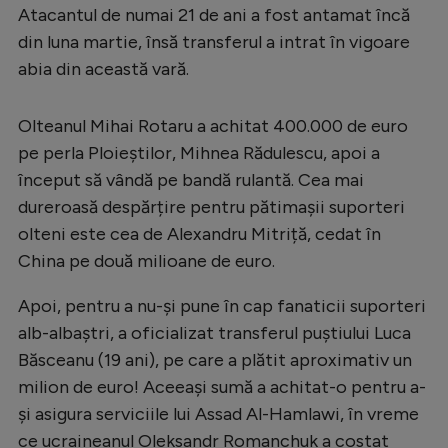
Atacantul de numai 21 de ani a fost antamat încă
Natație
din luna martie, însă transferul a intrat în vigoare
Formula 1
abia din această vară.
Gimnastică
Olteanul Mihai Rotaru a achitat 400.000 de euro
Auto
pe perla Ploieștilor, Mihnea Rădulescu, apoi a
Rugby
început să vândă pe bandă rulantă. Cea mai
Ciclism
dureroasă despărțire pentru pătimașii suporteri
olteni este cea de Alexandru Mitriță, cedat în
Alte sporturi
China pe două milioane de euro.
JO 2024
Apoi, pentru a nu-și pune în cap fanaticii suporteri
JO 2026
alb-albaștri, a oficializat transferul puștiului Luca
Băsceanu (19 ani), pe care a plătit aproximativ un
milion de euro! Aceeași sumă a achitat-o pentru a-
și asigura serviciile lui Assad Al-Hamlawi, în vreme
ce ucraineanul Oleksandr Romanchuk a costat