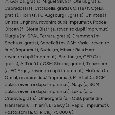
(f, Gorica, gratis), Miguel Silva (f, Oțelul, gratis),
Capradossi (f, Cittadella, gratis), Cisse (f, Oțelul,
gratis), Horn (f, FC Augsburg II, gratis), Chinteș (f,
Unirea Ungheni, revenire după împrumut), Podea-
Oltean (f, Gloria Bistrița, revenire după împrumut),
Murgia (m, SPAL Ferrara, gratis), Drammeh (m,
Sochaux, gratis), Scocîlcă (m, CSM Vaslui, revenire
după împrumut), Suciu (m, Minaur Baia Mare,
revenire după împrumut), Barstan (m, CFR Cluj,
gratis), A. Trică (a, CSM Slatina, gratis), Tchassem
(a, FC Argeș, revenire după împrumut), Hofman (a,
Oțelul, revenire după împrumut), M. Șfaiț (a, SCM
Zalău, revenire după împrumut), Nagy (a, SCM
Zalău, revenire după împrumut), Lukic (a, U
Craiova, gratis), Gheorghiță (a, FCSB, parte din
transferul lui Thiam), El Sawy (a, Rapid, împrumut),
Postolachi (a, CFR Cluj, 75.000 €)