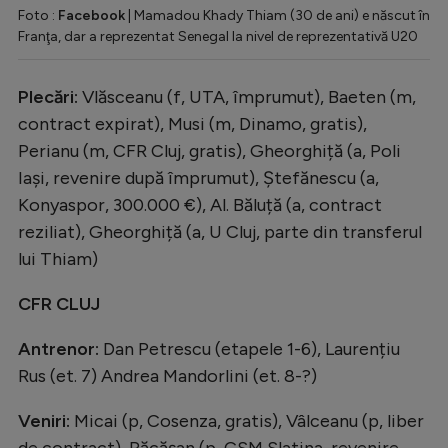
Foto :
Facebook
| Mamadou Khady Thiam (30 de ani) e născut în
Franţa, dar a reprezentat Senegal la nivel de reprezentativă U20
Plecări:
Vlăsceanu (f, UTA, împrumut), Baeten (m,
contract expirat), Musi (m, Dinamo, gratis),
Perianu (m, CFR Cluj, gratis), Gheorghiță (a, Poli
Iași, revenire după împrumut), Ștefănescu (a,
Konyaspor, 300.000 €), Al. Băluță (a, contract
reziliat), Gheorghiță (a, U Cluj, parte din transferul
lui Thiam)
CFR CLUJ
Antrenor:
Dan Petrescu (etapele 1-6), Laurențiu
Rus (et. 7) Andrea Mandorlini (et. 8-?)
Veniri:
Micai (p, Cosenza, gratis), Vâlceanu (p, liber