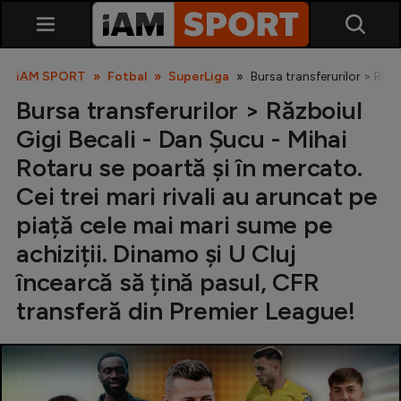
iAM SPORT
Fotbal
SuperLiga
Bursa transferurilor > Răzb
Bursa transferurilor > Războiul
Gigi Becali - Dan Șucu - Mihai
Rotaru se poartă și în mercato.
Cei trei mari rivali au aruncat pe
piață cele mai mari sume pe
SuperLiga
achiziții. Dinamo și U Cluj
Liga 2
încearcă să țină pasul, CFR
Cupa României
transferă din Premier League!
Echipa Națională
U21
Fotbal feminin