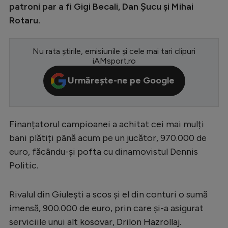
patroni par a fi Gigi Becali, Dan Șucu și Mihai
Serie A
Rotaru.
Bundesliga
Nu rata știrile, emisiunile și cele mai tari clipuri
Ligue 1
iAMsport.ro
Campionate
Urmărește-ne pe Google
Starurile fotbalului
EURO 2024
Finanțatorul campioanei a achitat cei mai mulți
Stranieri
bani plătiți până acum pe un jucător, 970.000 de
Clasamente
euro, făcându-și pofta cu dinamovistul Dennis
Politic.
Rivalul din Giulești a scos și el din conturi o sumă
Tenis
imensă, 900.000 de euro, prin care și-a asigurat
Handbal
serviciile unui alt kosovar, Drilon Hazrollaj.