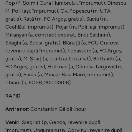
Pop (f, Șoimii Gura Humorului, împrumut), Dinescu
(f, Poli Iași, împrumut), Ov. Popescu (m, UTA,
gratis), Rață (m, FC Argeș, gratis), Suciu (m,
Ceahlăul, împrumut), Pojar (m, Poli Iași, împrumut),
Miranyan (a, contract expirat, Bnei Sakhnin),
Silaghi (a, Sepsi, gratis), Blănuță (a, FCU Craiova,
revenire după împrumut), Tchassem (a, FC Argeș,
gratis), M. Șfaiț (a, contract reziliat), Bettaieb (a,
FC Argeș, gratis), Hofman (a, Chindia Târgoviște,
gratis), Baciu (a, Minaur Baia Mare, împrumut),
Thiam (a, FCSB, 200.000 €)
RAPID
Antrenor:
Constantin Gâlcă (nou)
Veniri:
Siegrist (p, Genoa, revenire după
împrumut), Ungureanu (p, Corvinul, revenire după