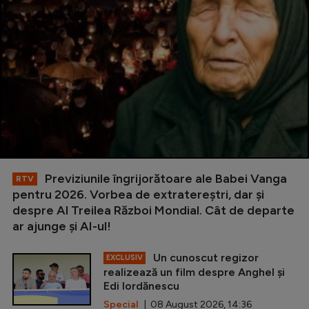
Previziunile îngrijorătoare ale Babei Vanga
RTV
pentru 2026. Vorbea de extratereștri, dar și
despre Al Treilea Război Mondial. Cât de departe
ar ajunge și AI-ul!
Un cunoscut regizor
EXCLUSIV
realizează un film despre Anghel și
Edi Iordănescu
Special
| 08 August 2026, 14:36