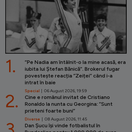
1.
”Pe Nadia am întâlnit-o la mine acasă, era
iubita lui Ștefan Bănică”. Brokerul fugar
povestește reacția ”Zeiței” când i-a
intrat în baie
Special
| 06 August 2026, 19:59
2.
Cine e românul invitat de Cristiano
Ronaldo la nunta cu Georgina: ”Sunt
prieteni foarte buni”
Diverse
| 08 August 2026, 11:45
3.
Dan Șucu își vinde fotbalistul în