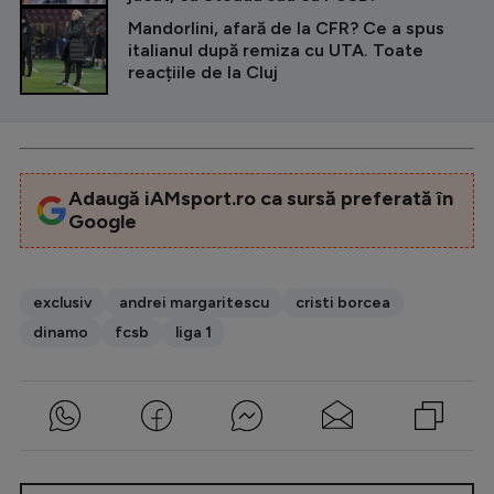
Mandorlini, afară de la CFR? Ce a spus
italianul după remiza cu UTA. Toate
reacțiile de la Cluj
Adaugă iAMsport.ro ca sursă preferată în
Google
exclusiv
andrei margaritescu
cristi borcea
dinamo
fcsb
liga 1