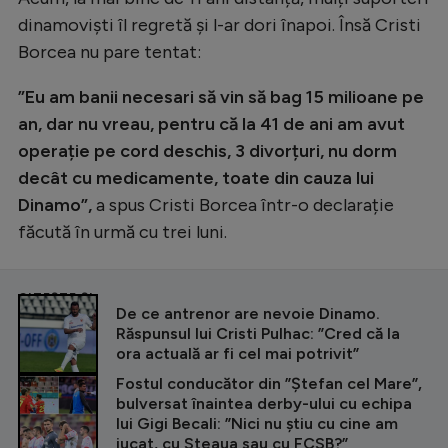
dinamoviști îl regretă și l-ar dori înapoi. Însă Cristi
Borcea nu pare tentat:
”Eu am banii necesari să vin să bag 15 milioane pe
an, dar nu vreau, pentru că la 41 de ani am avut
operație pe cord deschis, 3 divorțuri, nu dorm
decât cu medicamente, toate din cauza lui
Dinamo”,
a spus Cristi Borcea într-o declarație
făcută în urmă cu trei luni.
CITEȘTE ȘI
De ce antrenor are nevoie Dinamo.
Răspunsul lui Cristi Pulhac: ”Cred că la
ora actuală ar fi cel mai potrivit”
Fostul conducător din ”Ștefan cel Mare”,
bulversat înaintea derby-ului cu echipa
lui Gigi Becali: ”Nici nu știu cu cine am
jucat, cu Steaua sau cu FCSB?”