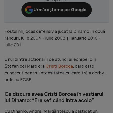
Serie A
Urmărește-ne pe Google
Bundesliga
Ligue 1
Fostul mijlocaș defensiv a jucat la Dinamo în două
Campionate
rânduri, iulie 2004 - iulie 2008 și ianuarie 2010 -
Starurile fotbalului
iulie 2011.
EURO 2024
Unul dintre acționarii de atunci ai echipei din
Stranieri
Ștefan cel Mare era
Cristi Borcea
, care este
Clasamente
cunoscut pentru intensitatea cu care trăia derby-
urile cu FCSB.
Ce discurs avea Cristi Borcea în vestiarul
Tenis
lui Dinamo: ”Era șef când intra acolo”
Handbal
Cu Dinamo, Andrei Mărgăritescu a câștigat un