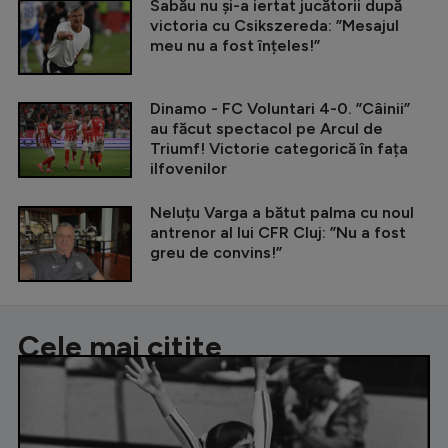
Sabău nu și-a iertat jucătorii după
victoria cu Csikszereda: ”Mesajul
meu nu a fost înțeles!”
Dinamo - FC Voluntari 4-0. ”Câinii”
au făcut spectacol pe Arcul de
Triumf! Victorie categorică în fața
ilfovenilor
Neluțu Varga a bătut palma cu noul
antrenor al lui CFR Cluj: ”Nu a fost
greu de convins!”
Cele mai citite