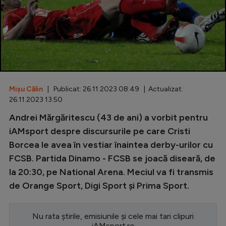
Special
Diverse
Inedit
Clasamente
Mișu Călin
| Publicat: 26.11.2023 08:49 | Actualizat:
26.11.2023 13:50
Andrei Mărgăritescu (43 de ani) a vorbit pentru
Champions League
iAMsport despre discursurile pe care Cristi
Borcea le avea în vestiar înaintea derby-urilor cu
Europa League
FCSB. Partida Dinamo - FCSB se joacă diseară, de
Conference League
la 20:30, pe National Arena. Meciul va fi transmis
CM 2026
de Orange Sport, Digi Sport și Prima Sport.
Premier League
Nu rata știrile, emisiunile și cele mai tari clipuri
LaLiga
iAMsport.ro