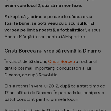
Intră în cont
avem voie locul 2, știa să ne monteze.
Creează cont
E drept că și primele pe care le dădea erau
foarte bune, se potriveau cu discursul lui. El
vorbea pe limba noastră, a fotbaliștilor”,
a spus
Andrei Mărgăritescu pentru iAMsport.ro.
Cristi Borcea nu vrea să revină la Dinamo
În vârstă de 53 de ani,
Cristi Borcea
a fost unul
dintre cei mai importanți conducători ai lui
Dinamo, de după Revoluție.
El s-a retras în vara lui 2012, după ce a stat timp de
17 ani alături de Dinamo. În perioada lui, echipa s-a
bătut constant pentru primele locuri.
Acum, la mai bine de 11 ani distanță, mulți suporteri