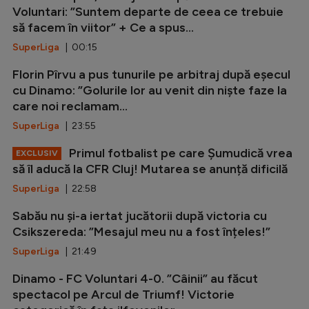
Voluntari: ”Suntem departe de ceea ce trebuie
să facem în viitor” + Ce a spus...
SuperLiga
| 00:15
Florin Pîrvu a pus tunurile pe arbitraj după eșecul
cu Dinamo: ”Golurile lor au venit din niște faze la
care noi reclamam...
SuperLiga
| 23:55
Primul fotbalist pe care Șumudică vrea
EXCLUSIV
să îl aducă la CFR Cluj! Mutarea se anunță dificilă
SuperLiga
| 22:58
Sabău nu și-a iertat jucătorii după victoria cu
Csikszereda: ”Mesajul meu nu a fost înțeles!”
SuperLiga
| 21:49
Dinamo - FC Voluntari 4-0. ”Câinii” au făcut
spectacol pe Arcul de Triumf! Victorie