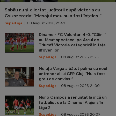
Sabău nu și-a iertat jucătorii după victoria cu
Csikszereda: ”Mesajul meu nu a fost înțeles!”
SuperLiga
| 08 August 2026, 21:49
Dinamo - FC Voluntari 4-0. ”Câinii”
au făcut spectacol pe Arcul de
Triumf! Victorie categorică în fața
ilfovenilor
SuperLiga
| 08 August 2026, 21:25
Neluțu Varga a bătut palma cu noul
antrenor al lui CFR Cluj: ”Nu a fost
greu de convins!”
SuperLiga
| 08 August 2026, 21:00
Nuno Campos a renunțat la încă un
fotbalist de la Dinamo! A ajuns în
Liga 2
SuperLiga
| 08 August 2026, 20:07