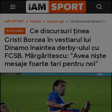
iAM SPORT
Fotbal
SuperLiga
Ce discursuri ținea Cristi 
Ce discursuri ținea
EXCLUSIV
Cristi Borcea în vestiarul lui
Dinamo înaintea derby-ului cu
FCSB. Mărgăritescu: ”Avea niște
mesaje foarte tari pentru noi”
SuperLiga
Liga 2
Cupa României
Echipa Națională
U21
Fotbal feminin