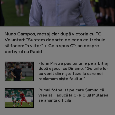
Nuno Campos, mesaj clar după victoria cu FC
Voluntari: ”Suntem departe de ceea ce trebuie
să facem în viitor” + Ce a spus Cîrjan despre
derby-ul cu Rapid
Florin Pîrvu a pus tunurile pe arbitraj
după eșecul cu Dinamo: ”Golurile lor
au venit din niște faze la care noi
reclamam niște faulturi”
Primul fotbalist pe care Șumudică
vrea să îl aducă la CFR Cluj! Mutarea
se anunță dificilă