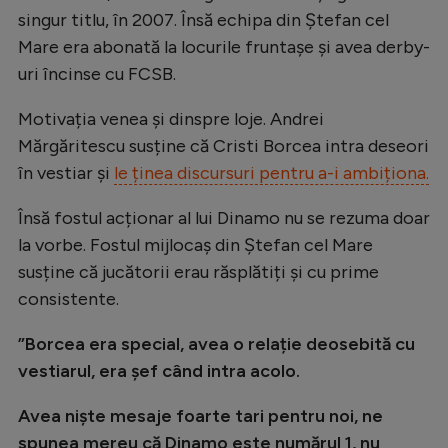
singur titlu, în 2007. Însă echipa din Ștefan cel
Natație
Mare era abonată la locurile fruntașe și avea derby-
Formula 1
uri încinse cu FCSB.
Gimnastică
Motivația venea și dinspre loje. Andrei
Auto
Mărgăritescu susține că Cristi Borcea intra deseori
Rugby
în vestiar și
le ținea discursuri pentru a-i ambiționa.
Ciclism
Însă fostul acționar al lui Dinamo nu se rezuma doar
Alte sporturi
la vorbe. Fostul mijlocaș din Ștefan cel Mare
susține că jucătorii erau răsplătiți și cu prime
JO 2024
consistente.
JO 2026
”Borcea era special, avea o relație deosebită cu
vestiarul, era șef când intra acolo.
Avea niște mesaje foarte tari pentru noi, ne
spunea mereu că Dinamo este numărul 1, nu