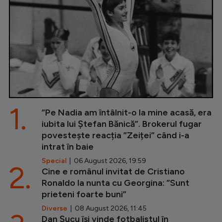
1.
”Pe Nadia am întâlnit-o la mine acasă, era
iubita lui Ștefan Bănică”. Brokerul fugar
povestește reacția ”Zeiței” când i-a
intrat în baie
Special
| 06 August 2026, 19:59
2.
Cine e românul invitat de Cristiano
Ronaldo la nunta cu Georgina: ”Sunt
prieteni foarte buni”
Diverse
| 08 August 2026, 11:45
Dan Șucu își vinde fotbalistul în