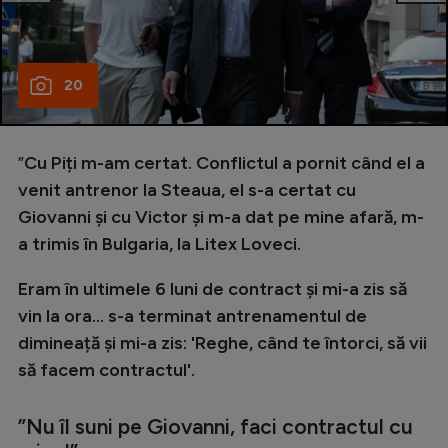
20
”
Cu Piți m-am certat. Conflictul a pornit când el a
venit antrenor la Steaua, el s-a certat cu
Giovanni și cu Victor și m-a dat pe mine afară, m-
a trimis în Bulgaria, la Litex Loveci.
Eram în ultimele 6 luni de contract și mi-a zis să
vin la ora... s-a terminat antrenamentul de
dimineață și mi-a zis: 'Reghe, când te întorci, să vii
să facem contractul'.
”Nu îl suni pe Giovanni, faci contractul cu