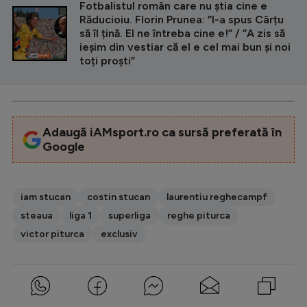
Fotbalistul român care nu știa cine e
Răducioiu. Florin Prunea: ”I-a spus Cârțu
să îl țină. El ne întreba cine e!” / ”A zis să
ieșim din vestiar că el e cel mai bun și noi
toți proști”
Adaugă iAMsport.ro ca sursă preferată în
Google
iam stucan
costin stucan
laurentiu reghecampf
steaua
liga 1
superliga
reghe piturca
victor piturca
exclusiv