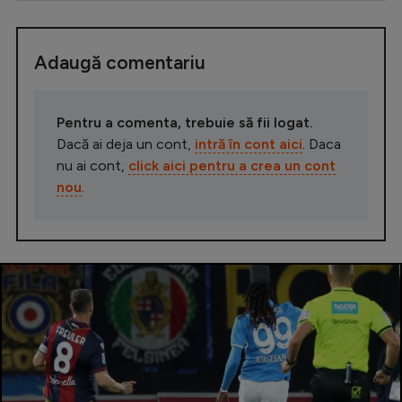
Adaugă comentariu
Pentru a comenta, trebuie să fii logat.
Dacă ai deja un cont,
intră în cont aici
. Daca
nu ai cont,
click aici pentru a crea un cont
nou
.