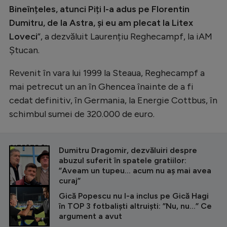
Bineînțeles, atunci Piți l-a adus pe Florentin
Dumitru, de la Astra, și eu am plecat la Litex
Loveci
”, a dezvăluit Laurențiu Reghecampf, la iAM
Ștucan.
Revenit în vara lui 1999 la Steaua, Reghecampf a
mai petrecut un an în Ghencea înainte de a fi
cedat definitiv, în Germania, la Energie Cottbus, în
schimbul sumei de 320.000 de euro.
CITEȘTE ȘI
Dumitru Dragomir, dezvăluiri despre
abuzul suferit în spatele gratiilor:
”Aveam un tupeu... acum nu aș mai avea
curaj”
Gică Popescu nu l-a inclus pe Gică Hagi
în TOP 3 fotbaliști altruiști: ”Nu, nu...” Ce
argument a avut