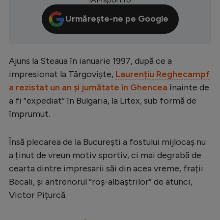
Serie A
Urmărește-ne pe Google
Bundesliga
Ligue 1
Ajuns la Steaua în ianuarie 1997, după ce a
Campionate
impresionat la Târgoviște,
Laurențiu Reghecampf
Starurile fotbalului
a rezistat un an și jumătate în Ghencea
înainte de
a fi ”expediat” în Bulgaria, la Litex, sub formă de
EURO 2024
împrumut.
Stranieri
Clasamente
Însă plecarea de la București a fostului mijlocaș nu
a ținut de vreun motiv sportiv, ci mai degrabă de
cearta dintre impresarii săi din acea vreme, frații
Becali, și antrenorul ”roș-albaștrilor” de atunci,
Tenis
Victor Pițurcă.
Handbal