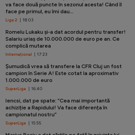
va face două puncte în sezonul acesta! Când îl
face pe primul, eu îmi dau...
Liga 2
| 18:03
Romelu Lukaku și-a dat acordul pentru transfer!
Salariu uriaș de 10.000.000 de euro pe an. Ce
complică mutarea
Internațional
| 17:23
Șumudică vrea să transfere la CFR Cluj un fost
campion în Serie A! Este cotat la aproximativ
1.000.000 de euro
SuperLiga
| 16:40
Iencsi, dat pe spate: ”Cea mai importantă
achiziție a Rapidului! Va face diferența în
campionatul nostru”
SuperLiga
| 15:55
Marius Baciu a dat cărțile pe față în privința lui