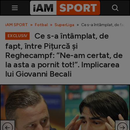
iAM SPORT
Fotbal
SuperLiga
Ce s-a întâmplat, de fapt, 
Ce s-a întâmplat, de
EXCLUSIV
fapt, între Pițurcă și
Reghecampf: ”Ne-am certat, de
la asta a pornit tot!”. Implicarea
lui Giovanni Becali
SuperLiga
Liga 2
Cupa României
Echipa Națională
U21
Fotbal feminin