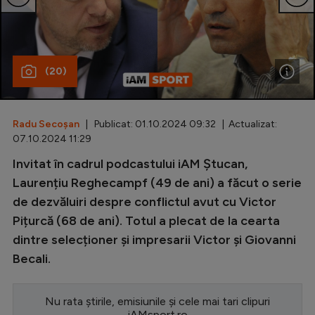
Special
Diverse
(20)
Inedit
Clasamente
Radu Secoșan
| Publicat: 01.10.2024 09:32 | Actualizat:
07.10.2024 11:29
Invitat în cadrul podcastului iAM Ștucan,
Champions League
Laurențiu Reghecampf (49 de ani) a făcut o serie
de dezvăluiri despre conflictul avut cu Victor
Europa League
Pițurcă (68 de ani). Totul a plecat de la cearta
Conference League
dintre selecționer și impresarii Victor și Giovanni
CM 2026
Becali.
Premier League
Nu rata știrile, emisiunile și cele mai tari clipuri
LaLiga
iAMsport.ro