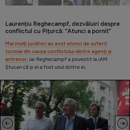
Intră în cont
Creează cont
Laurențiu Reghecampf, dezvăluiri despre
conflictul cu Pițurcă: ”Atunci a pornit”
Mai mulți jucători au avut atunci de suferit
tocmai din cauza conflictului dintre agenți și
antrenor
, iar Reghecampf a povestit la iAM
Ștucan că și el a fost unul dintre ei.