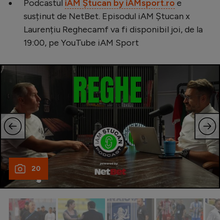
Podcastul
iAM Ștucan by iAMsport.ro
e
Natație
susținut de NetBet. Episodul iAM Ștucan x
Formula 1
Laurențiu Reghecamf va fi disponibil joi, de la
19:00, pe YouTube iAM Sport
Gimnastică
Auto
Rugby
Ciclism
Alte sporturi
JO 2024
JO 2026
20