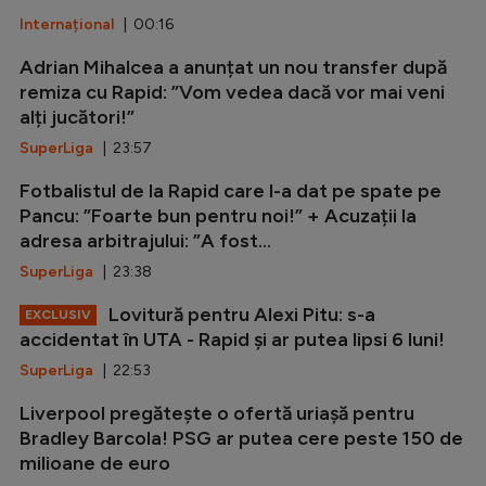
Internațional
| 00:16
Adrian Mihalcea a anunțat un nou transfer după
remiza cu Rapid: ”Vom vedea dacă vor mai veni
alți jucători!”
SuperLiga
| 23:57
Fotbalistul de la Rapid care l-a dat pe spate pe
Pancu: ”Foarte bun pentru noi!” + Acuzații la
adresa arbitrajului: ”A fost...
SuperLiga
| 23:38
Lovitură pentru Alexi Pitu: s-a
EXCLUSIV
accidentat în UTA - Rapid și ar putea lipsi 6 luni!
SuperLiga
| 22:53
Liverpool pregătește o ofertă uriașă pentru
Bradley Barcola! PSG ar putea cere peste 150 de
milioane de euro