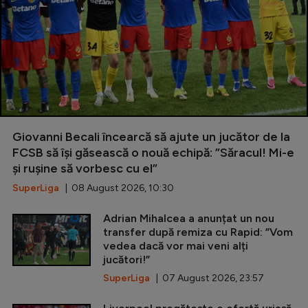
Giovanni Becali încearcă să ajute un jucător de la
FCSB să își găsească o nouă echipă: ”Săracul! Mi-e
și rușine să vorbesc cu el”
SuperLiga
| 08 August 2026, 10:30
Adrian Mihalcea a anunțat un nou
transfer după remiza cu Rapid: ”Vom
vedea dacă vor mai veni alți
jucători!”
SuperLiga
| 07 August 2026, 23:57