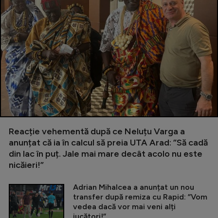
Reacție vehementă după ce Neluțu Varga a
anunțat că ia în calcul să preia UTA Arad: ”Să cadă
din lac în puț. Jale mai mare decât acolo nu este
nicăieri!”
Adrian Mihalcea a anunțat un nou
transfer după remiza cu Rapid: ”Vom
vedea dacă vor mai veni alți
jucători!”