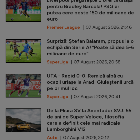
Liverpool pregătește o ofertă uriașă
pentru Bradley Barcola! PSG ar
putea cere peste 150 de milioane de
euro
Premier League
| 07 August 2026, 21:46
Surpriză: Ștefan Baiaram, propus la o
echipă din Serie A! ”Poate să dea 5-6
milioane de euro”
SuperLiga
| 07 August 2026, 20:58
UTA - Rapid 0-0. Remiză albă cu
ocazii uriașe la Arad! Giuleștenii urcă
pe primul loc
SuperLiga
| 07 August 2026, 20:41
De la Miura SV la Aventador SVJ: 55
de ani de Super Veloce, filosofia
care a definit cele mai radicale
Lamborghini V12
Auto
| 07 August 2026, 20:12