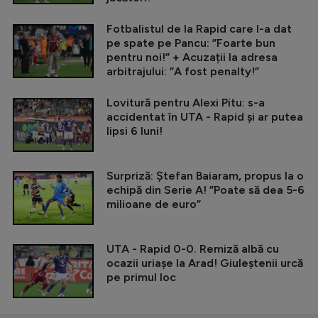
Fotbalistul de la Rapid care l-a dat
pe spate pe Pancu: ”Foarte bun
pentru noi!” + Acuzații la adresa
arbitrajului: ”A fost penalty!”
Lovitură pentru Alexi Pitu: s-a
accidentat în UTA - Rapid și ar putea
lipsi 6 luni!
Surpriză: Ștefan Baiaram, propus la o
echipă din Serie A! ”Poate să dea 5-6
milioane de euro”
UTA - Rapid 0-0. Remiză albă cu
ocazii uriașe la Arad! Giuleștenii urcă
pe primul loc