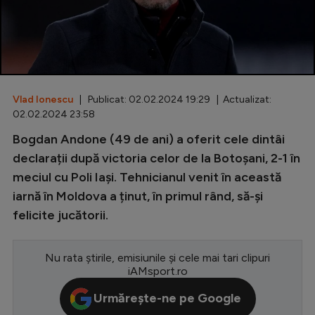
Special
Diverse
Inedit
Vlad Ionescu
| Publicat: 02.02.2024 19:29 | Actualizat:
Clasamente
02.02.2024 23:58
Bogdan Andone (49 de ani) a oferit cele dintâi
declarații după victoria celor de la Botoșani, 2-1 în
meciul cu Poli Iași. Tehnicianul venit în această
Champions League
iarnă în Moldova a ținut, în primul rând, să-și
Europa League
felicite jucătorii.
Conference League
CM 2026
Nu rata știrile, emisiunile și cele mai tari clipuri
iAMsport.ro
Premier League
Urmărește-ne pe Google
LaLiga