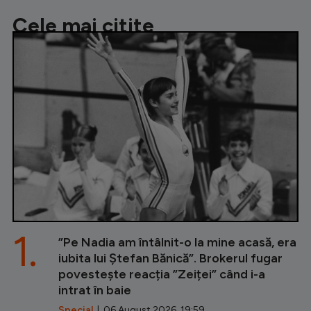
Cele mai citite
1.
”Pe Nadia am întâlnit-o la mine acasă, era
iubita lui Ștefan Bănică”. Brokerul fugar
povestește reacția ”Zeiței” când i-a
intrat în baie
Special
| 06 August 2026, 19:59