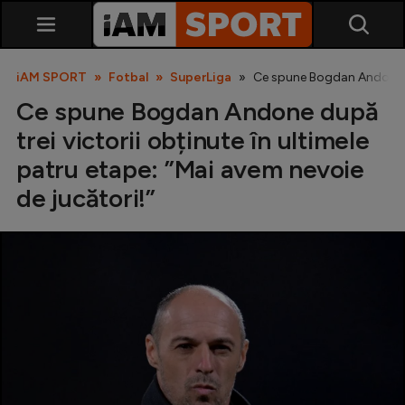
iAM SPORT
Fotbal
SuperLiga
Ce spune Bogdan Andone dup
Ce spune Bogdan Andone după
trei victorii obținute în ultimele
patru etape: ”Mai avem nevoie
de jucători!”
SuperLiga
Liga 2
Cupa României
Echipa Națională
U21
Fotbal feminin