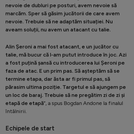
Intră în cont
nevoie de dubluri pe posturi, avem nevoie să
Creează cont
marcăm. Sper să găsim jucătorii de care avem
nevoie. Trebuie să ne adaptăm situației. Nu
aveam soluții, nu avem un atacant cu talie.
Alin Șeroni a mai fost atacant, e un jucător cu
talie, mă bucur că l-am putut introduce în joc. Azi
a fost puțină șansă cu introducerea lui Șeroni pe
faza de atac. E un prim pas. Să așteptăm să se
termine etapa, dar ăsta ar fi primul pas, să
părasim ultima poziție. Targetul e să ajungem pe
un loc de baraj. Trebuie să ne pregătim zi de zi și
etapă de etapă
”, a spus Bogdan Andone la finalul
întâlnirii.
Echipele de start