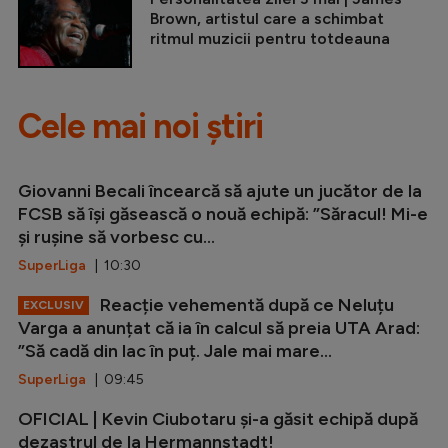
Brown, artistul care a schimbat
ritmul muzicii pentru totdeauna
Cele mai noi știri
Giovanni Becali încearcă să ajute un jucător de la
FCSB să își găsească o nouă echipă: ”Săracul! Mi-e
și rușine să vorbesc cu...
SuperLiga
| 10:30
Reacție vehementă după ce Neluțu
EXCLUSIV
Varga a anunțat că ia în calcul să preia UTA Arad:
”Să cadă din lac în puț. Jale mai mare...
SuperLiga
| 09:45
OFICIAL | Kevin Ciubotaru și-a găsit echipă după
dezastrul de la Hermannstadt!