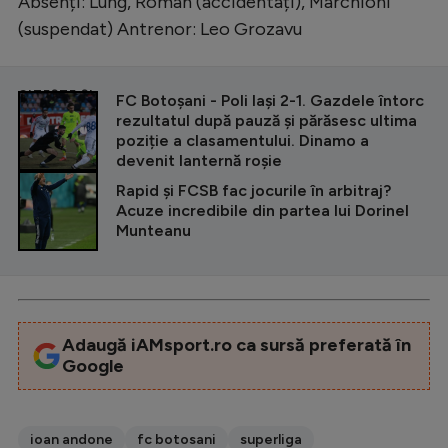
Absenți: Lung, Roman (accidentați), Marchioni
(suspendat) Antrenor: Leo Grozavu
CITEȘTE ȘI
FC Botoșani - Poli Iași 2-1. Gazdele întorc
rezultatul după pauză și părăsesc ultima
poziție a clasamentului. Dinamo a
devenit lanternă roșie
Rapid și FCSB fac jocurile în arbitraj?
Acuze incredibile din partea lui Dorinel
Munteanu
Adaugă iAMsport.ro ca sursă preferată în
Google
ioan andone
fc botosani
superliga