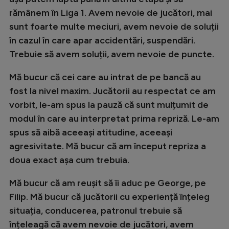
Natație
rămânem în Liga 1. Avem nevoie de jucători, mai
sunt foarte multe meciuri, avem nevoie de soluții
Formula 1
în cazul în care apar accidentări, suspendări.
Gimnastică
Trebuie să avem soluții, avem nevoie de puncte.
Auto
Mă bucur că cei care au intrat de pe bancă au
Rugby
fost la nivel maxim. Jucătorii au respectat ce am
vorbit, le-am spus la pauză că sunt mulțumit de
Ciclism
modul în care au interpretat prima repriză. Le-am
Alte sporturi
spus să aibă aceeași atitudine, aceeași
JO 2024
agresivitate. Mă bucur că am început repriza a
doua exact așa cum trebuia.
JO 2026
Mă bucur că am reușit să îi aduc pe George, pe
Filip. Mă bucur că jucătorii cu experiență înțeleg
situația, conducerea, patronul trebuie să
înțeleagă că avem nevoie de jucători, avem