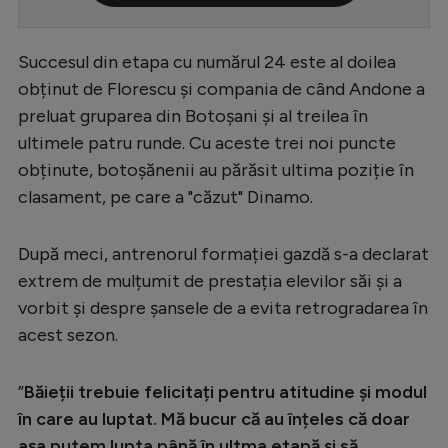
Serie A
Succesul din etapa cu numărul 24 este al doilea
Bundesliga
obținut de Florescu și compania de când Andone a
Ligue 1
preluat gruparea din Botoșani și al treilea în
Campionate
ultimele patru runde. Cu aceste trei noi puncte
obținute, botoșănenii au părăsit ultima poziție în
Starurile fotbalului
clasament, pe care a "căzut" Dinamo.
EURO 2024
Stranieri
După meci, antrenorul formației gazdă s-a declarat
extrem de mulțumit de prestația elevilor săi și a
Clasamente
vorbit și despre șansele de a evita retrogradarea în
acest sezon.
”
Băieții trebuie felicitați pentru atitudine și modul
Tenis
în care au luptat. Mă bucur că au înțeles că doar
Handbal
așa putem lupta până în ultma etapă și să