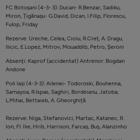
FC Botoșani (4-3- 3): Ducan- R.Benzar, Sadiku,
Miron, Țigănașu- G.David, Dican, I.Filip, Florescu,
Fulop, Friday
Rezerve: Ureche, Celea, Cioiu, R.Creț, A. Dragu,
Ilicic, E.Lopez, Mitrov, Mouaddib, Petro, Șeroni
Absenți: Kaprof (accidentat) Antrenor: Bogdan
Andone
Poli Iași (4-3-3): Ailenei- Todoroski, Bouhenna,
Samayoa, R.Ispas, Saghiri, Bordeianu, Jatoba,
L.Mihai, Bettaieb, A. Gheorghiță
Rezerve: Niga, Stefanovici, Martac, Katanec, R.
Ion, Fl. Ilie, Hrib, Harrison, Farcaș, Buș, Alanzinho