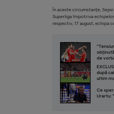
În aceste circumstanțe, Sepsi 
Superliga împotriva echipelor O
respectiv, 17 august, echipa 
CITEȘTE ȘI
”Tensiun
obținută
de vorb
EXCLUSI
după cal
ultim m
Ce speră
Urartu: