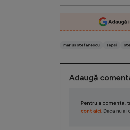
Adaugă i
marius stefanescu
sepsi
st
Adaugă comenta
Pentru a comenta, tre
cont aici
. Daca nu ai