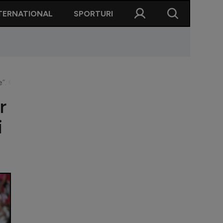
TERNATIONAL
SPORTURI
 Concluzii după calificarea lui Sepsi în turul trei preliminar a
r
i