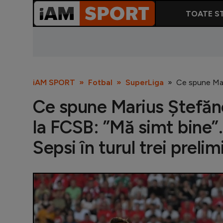
TOATE ST
iAM SPORT
Fotbal
SuperLiga
Ce spune Mari
Ce spune Marius Ștefăne
la FCSB: ”Mă simt bine”. 
Sepsi în turul trei prel