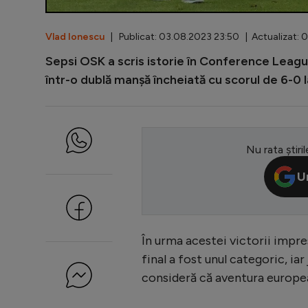
Vlad Ionescu
| Publicat: 03.08.2023 23:50 | Actualizat: 
Sepsi OSK a scris istorie în Conference League
într-o dublă manșă încheiată cu scorul de 6-0 l
Nu rata știril
U
În urma acestei victorii impres
final a fost unul categoric, i
consideră că aventura european