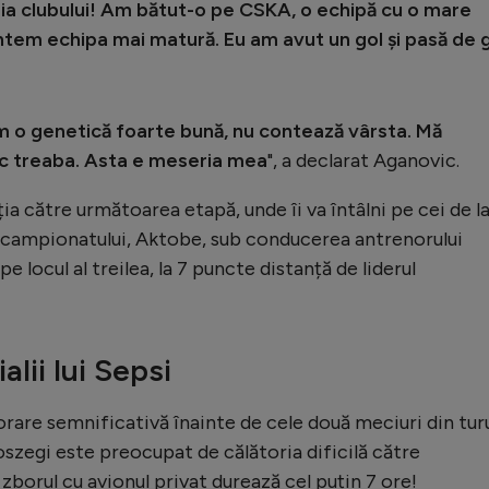
ria clubului! Am bătut-o pe CSKA, o echipă cu o mare
ntem echipa mai matură. Eu am avut un gol și pasă de g
 am o genetică foarte bună, nu contează vârsta. Mă
ac treaba. Asta e meseria mea
", a declarat Aganovic.
ia către următoarea etapă, unde îi va întâlni pe cei de l
a campionatului, Aktobe, sub conducerea antrenorului
 locul al treilea, la 7 puncte distanță de liderul
alii lui Sepsi
ijorare semnificativă înainte de cele două meciuri din tur
ioszegi este preocupat de călătoria dificilă către
zborul cu avionul privat durează cel puțin 7 ore!