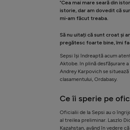
"
Cea mai mare seară din isto
istorie, dar am dovedit că su
mi-am făcut treaba.
Să nu uitați că sunt croat și
pregătesc foarte bine, îmi f
Sepsi își îndreaptă acum atenț
Aktobe. In plină desfășurare 
Andrey Karpovich se situează pe
clasamentului, Ordabasy.
Ce îi sperie pe ofici
Oficialii de la Sepsi au o îngr
al treilea preliminar. Laszlo D
Kazahstan, având în vedere că 