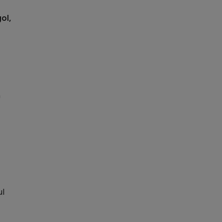
ol,
a
ul