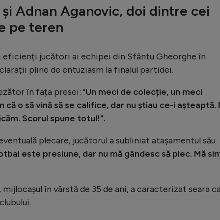
și Adnan Aganovic, doi dintre cei
de pe teren
i eficienți jucători ai echipei din Sfântu Gheorghe în
larații pline de entuziasm la finalul partidei.
zător în fața presei: "
Un meci de colecție, un meci
 că o să vină să se califice, dar nu știau ce-i așteaptă.
icăm. Scorul spune totul!".
 eventuală plecare, jucătorul a subliniat atașamentul său
fotbal este presiune, dar nu mă gândesc să plec. Mă si
mijlocașul în vârstă de 35 de ani, a caracterizat seara c
clubului.