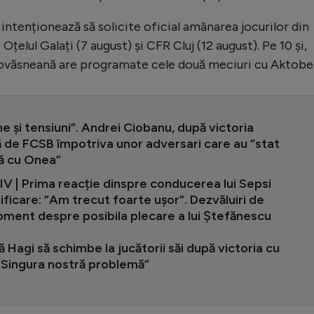
intenționează să solicite oficial amânarea jocurilor din
țelul Galați (7 august) și CFR Cluj (12 august). Pe 10 și,
covăsneană are programate cele două meciuri cu Aktobe
e și tensiuni”. Andrei Ciobanu, după victoria
 de FCSB împotriva unor adversari care au ”stat
ă cu Onea”
V | Prima reacție dinspre conducerea lui Sepsi
ificare: ”Am trecut foarte ușor”. Dezvăluiri de
oment despre posibila plecare a lui Ștefănescu
 Hagi să schimbe la jucătorii săi după victoria cu
 ”Singura nostră problemă”