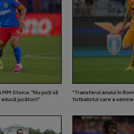
cu MM Stoica: ”Nu poți să
”Transferul anului în Rom
 aducă jucători!”
fotbalistul care a semna
Gigi Becali încă îl așteaptă pe me