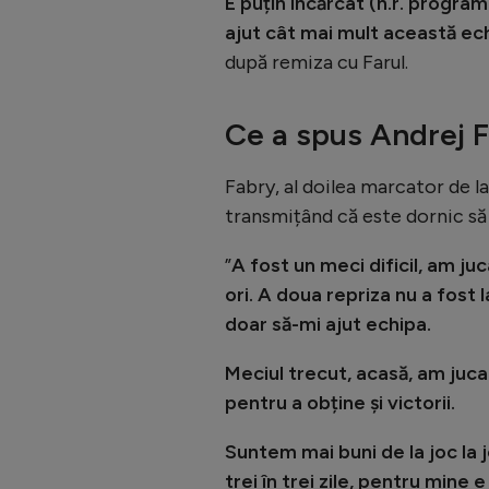
E puțin încărcat (n.r. program
ajut cât mai mult această ech
după remiza cu Farul.
Ce a spus Andrej 
Fabry, al doilea marcator de la
transmițând că este dornic să î
”
A fost un meci dificil, am ju
ori. A doua repriza nu a fost 
doar să-mi ajut echipa.
Meciul trecut, acasă, am juca
pentru a obține și victorii.
Suntem mai buni de la joc la jo
trei în trei zile, pentru mine e