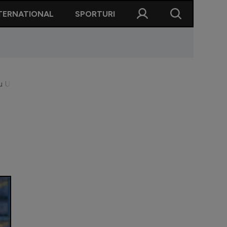
TERNATIONAL
SPORTURI
 UTA: ”Echipa crește de la meci la meci”. Concluziile lui Andrej 