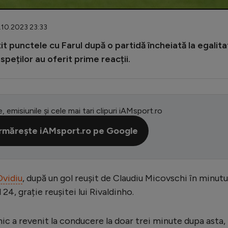
6.10.2023 23:33
it punctele cu Farul după o partidă încheiată la egalit
aspeților au oferit prime reacții.
e, emisiunile și cele mai tari clipuri iAMsport.ro
rmărește iAMsport.ro pe Google
Ovidiu
, după un gol reușit de Claudiu Micovschi în minutul
 24, grație reușitei lui Rivaldinho.
c a revenit la conducere la doar trei minute dupa asta,