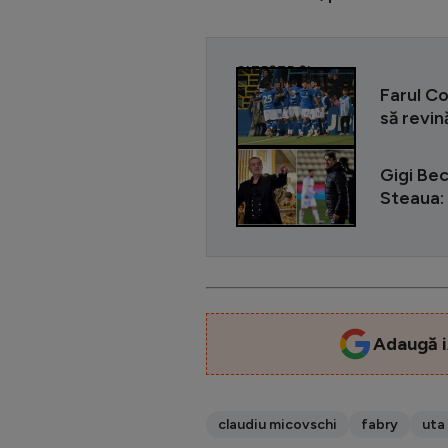
CITEȘTE ȘI
Farul C
să revin
Gigi Bec
Steaua:
Adaugă i
claudiu micovschi
fabry
uta