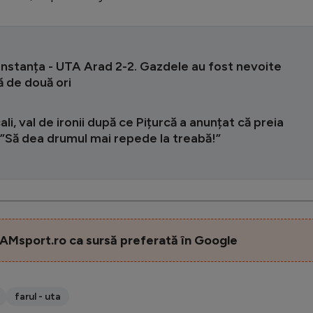
onstanța - UTA Arad 2-2. Gazdele au fost nevoite
ă de două ori
ali, val de ironii după ce Pițurcă a anunțat că preia
 ”Să dea drumul mai repede la treabă!”
AMsport.ro ca sursă preferată în Google
farul - uta