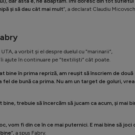
ul), dar asta e, ne adaptăm. Îmi doresc din tot sufletul
ipă și să dau cât mai mult
”, a declarat Claudiu Micovsch
Fabry
 UTA, a vorbit și el despre duelul cu ”marinarii”,
i ajute în continuare pe ”textiliști” cât poate.
cat bine în prima repriză, am reușit să înscriem de două
la fel de bună ca prima. Nu am un target de goluri, vre
t bine, trebuie să încercăm să jucam ca acum, și mai bi
c, vom fi din ce în ce mai puternici. E mai bine să joci 
 bine
”, a spus Fabry.