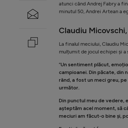
atunci când Andrej Fabry a fin
minutul 50, Andrei Artean a egal
Claudiu Micovschi, 
La finalul meciului, Claudiu Mi
mulțumit de jocul echipei și a 
”
Un sentiment plăcut, emoțio
campioanei. Din păcate, din n
rând, a fost un meci greu, pe
următor.
Din punctul meu de vedere, ec
așteptăm acel moment, să câș
meciuri am făcut-o bine și, p