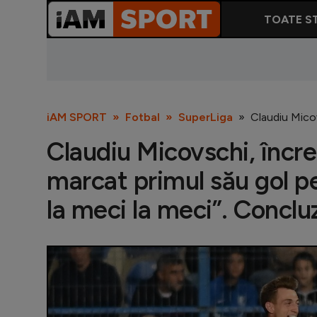
TOATE ST
iAM SPORT
Fotbal
SuperLiga
Claudiu Micov
Claudiu Micovschi, încre
marcat primul său gol p
la meci la meci”. Concluz