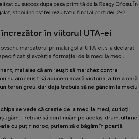
alizat cu succes dupa pasa primită de la Reagy Ofosu. În
at, stabilind astfel rezultatul final al partidei, 2-2.
încrezător în viitorul UTA-ei
covschi, marcatorul primului gol al UTA-ei, s-a declarat
specificat și evoluția formației de la meci la meci.
nant, mai ales că am reușit să marchez contra
ou nu am reușit să aducem acasă victoria, a treia oară 
 un teren greu, dar deja trebuie să ne gândim la meciul
hipa se vede că crește de la meci la meci, cu toții
tigăm. Trebuie să continuăm pe același drum, ultime
oate cu puțin noroc, putem să o băgăm în poartă.