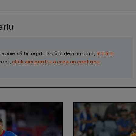
riu
buie să fii logat.
Dacă ai deja un cont,
intră în
 cont,
click aici pentru a crea un cont nou
.