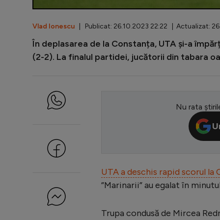
Vlad Ionescu
| Publicat: 26.10.2023 22:22 | Actualizat: 2
În deplasarea de la Constanța, UTA și-a împărț
(2-2). La finalul partidei, jucătorii din tabara o
Nu rata știril
U
UTA a deschis rapid scorul la 
”Marinarii” au egalat în minutul
Trupa condusă de Mircea Redni