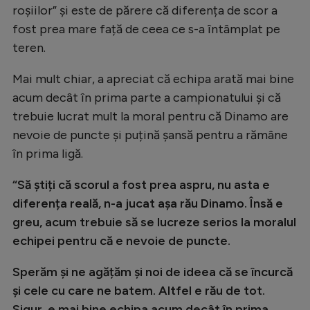
roșiilor” și este de părere că diferența de scor a
Natație
fost prea mare față de ceea ce s-a întâmplat pe
Formula 1
teren.
Gimnastică
Mai mult chiar, a apreciat că echipa arată mai bine
Auto
acum decât în prima parte a campionatului și că
trebuie lucrat mult la moral pentru că Dinamo are
Rugby
nevoie de puncte și puțină șansă pentru a rămâne
Ciclism
în prima ligă.
Alte sporturi
“Să știți că scorul a fost prea aspru, nu asta e
JO 2024
diferența reală, n-a jucat așa rău Dinamo. Însă e
JO 2026
greu, acum trebuie să se lucreze serios la moralul
echipei pentru că e nevoie de puncte.
Sperăm și ne agățăm și noi de ideea că se încurcă
și cele cu care ne batem. Altfel e rău de tot.
Sigur, e mai bine echipa acum decât în prima