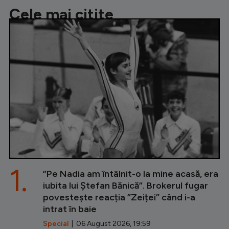
Cele mai citite
1.
”Pe Nadia am întâlnit-o la mine acasă, era
iubita lui Ștefan Bănică”. Brokerul fugar
povestește reacția ”Zeiței” când i-a
intrat în baie
Special
| 06 August 2026, 19:59