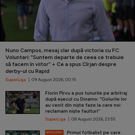
Nuno Campos, mesaj clar după victoria cu FC
Voluntari: ”Suntem departe de ceea ce trebuie
să facem în viitor” + Ce a spus Cîrjan despre
derby-ul cu Rapid
SuperLiga
| 09 August 2026, 00:15
Florin Pîrvu a pus tunurile pe arbitraj
după eșecul cu Dinamo: ”Golurile lor
au venit din niște faze la care noi
reclamam niște faulturi”
SuperLiga
| 08 August 2026, 23:55
Primul fotbalist pe care
EXCLUSIV