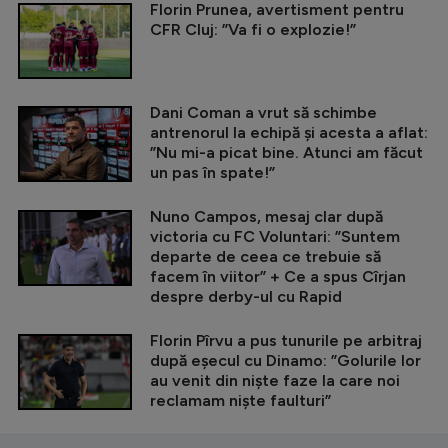
Florin Prunea, avertisment pentru
CFR Cluj: ”Va fi o explozie!”
Dani Coman a vrut să schimbe
antrenorul la echipă și acesta a aflat:
”Nu mi-a picat bine. Atunci am făcut
un pas în spate!”
Nuno Campos, mesaj clar după
victoria cu FC Voluntari: ”Suntem
departe de ceea ce trebuie să
facem în viitor” + Ce a spus Cîrjan
despre derby-ul cu Rapid
Florin Pîrvu a pus tunurile pe arbitraj
după eșecul cu Dinamo: ”Golurile lor
au venit din niște faze la care noi
reclamam niște faulturi”