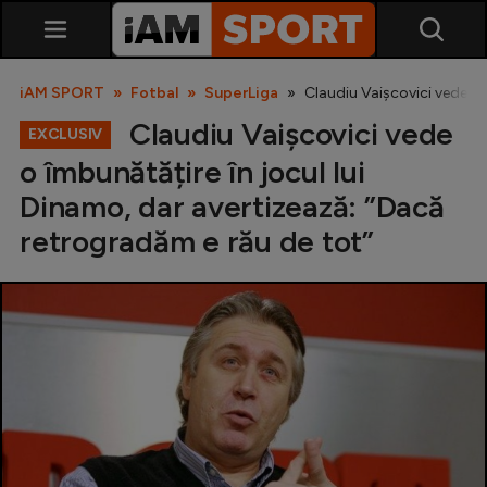
iAM SPORT
Fotbal
SuperLiga
Claudiu Vaișcovici vede o 
Claudiu Vaișcovici vede
EXCLUSIV
o îmbunătățire în jocul lui
Dinamo, dar avertizează: ”Dacă
retrogradăm e rău de tot”
SuperLiga
Liga 2
Cupa României
Echipa Națională
U21
Fotbal feminin