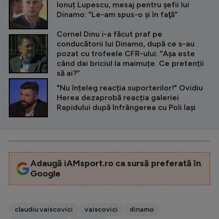
Ionuț Lupescu, mesaj pentru șefii lui
Dinamo: ”Le-am spus-o şi în faţă”
Cornel Dinu i-a făcut praf pe
conducătorii lui Dinamo, după ce s-au
pozat cu trofeele CFR-ului: ”Așa este
când dai briciul la maimuțe. Ce pretenții
să ai?”
"Nu înțeleg reacția suporterilor!" Ovidiu
Herea dezaprobă reacția galeriei
Rapidului după înfrângerea cu Poli Iași
Adaugă iAMsport.ro ca sursă preferată în
Google
claudiu vaiscovici
vaiscovici
dinamo