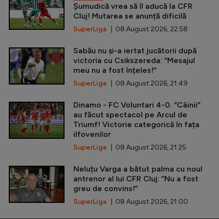
Șumudică vrea să îl aducă la CFR
Cluj! Mutarea se anunță dificilă
SuperLiga
| 08 August 2026, 22:58
Sabău nu și-a iertat jucătorii după
victoria cu Csikszereda: ”Mesajul
meu nu a fost înțeles!”
SuperLiga
| 08 August 2026, 21:49
Dinamo - FC Voluntari 4-0. ”Câinii”
au făcut spectacol pe Arcul de
Triumf! Victorie categorică în fața
ilfovenilor
SuperLiga
| 08 August 2026, 21:25
Neluțu Varga a bătut palma cu noul
antrenor al lui CFR Cluj: ”Nu a fost
greu de convins!”
SuperLiga
| 08 August 2026, 21:00