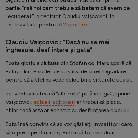
Intră în cont
parte, însă noi cam trebuie să batem că avem de
Creează cont
recuperat”
, a declarat Claudiu Vaișcovici, în
exclusivitate pentru
iAMsport.ro
.
Claudiu Vaișcovici: ”Dacă nu se mai
înghesuie, desființare și gata”
Fosta glorie a clubului din Ștefan cel Mare speră că
echipa lui de suflet de va salva de la retrogradare
pentru că altfel nu vede deloc bine viitorul clubului.
În eventualitatea că ”alb-roșii” pică în Liga2, spune
Vaișcovici,
actualii acționari
ar trebui să plece,
chiar dacă asta ar echivala cu desființarea clubului.
Este însă convins că se vor găsi alți investitori care
să o preia pe Dinamo pentru că toți vin doar