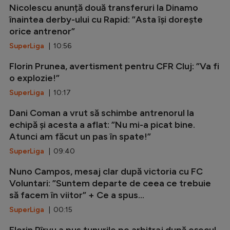
Nicolescu anunță două transferuri la Dinamo
înaintea derby-ului cu Rapid: ”Asta își dorește
orice antrenor”
SuperLiga
| 10:56
Florin Prunea, avertisment pentru CFR Cluj: ”Va fi
o explozie!”
SuperLiga
| 10:17
Dani Coman a vrut să schimbe antrenorul la
echipă și acesta a aflat: ”Nu mi-a picat bine.
Atunci am făcut un pas în spate!”
SuperLiga
| 09:40
Nuno Campos, mesaj clar după victoria cu FC
Voluntari: ”Suntem departe de ceea ce trebuie
să facem în viitor” + Ce a spus...
SuperLiga
| 00:15
Florin Pîrvu a pus tunurile pe arbitraj după eșecul