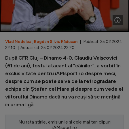
Special
Diverse
Inedit
Vlad Nedelea
,
Bogdan Silviu Răducan
| Publicat: 25.02.2024
Clasamente
22:10 | Actualizat: 25.02.2024 22:20
După CFR Cluj – Dinamo 4-0, Claudiu Vaișcovici
(61 de ani), fostul atacant al ”câinilor”, a vorbit în
exclusivitate pentru iAMsport.ro despre meci,
Champions League
despre cum se poate salva de la retrogradare
Europa League
echipa din Ștefan cel Mare și despre cum vede el
Conference League
viitorul lui Dinamo dacă nu va reuși să se mențină
în prima ligă.
CM 2026
Premier League
Nu rata știrile, emisiunile și cele mai tari clipuri
LaLiga
iAMsport.ro