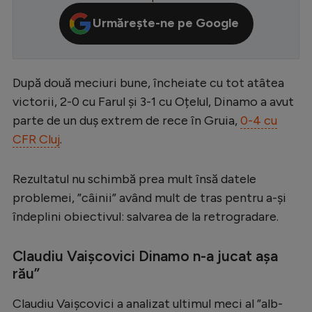
Serie A
Urmărește-ne pe Google
Bundesliga
Ligue 1
După două meciuri bune, încheiate cu tot atâtea
Campionate
victorii, 2-0 cu Farul și 3-1 cu Oțelul, Dinamo a avut
parte de un duș extrem de rece în Gruia,
0-4 cu
Starurile fotbalului
CFR Cluj
.
EURO 2024
Stranieri
Rezultatul nu schimbă prea mult însă datele
problemei, ”câinii” având mult de tras pentru a-și
Clasamente
îndeplini obiectivul: salvarea de la retrogradare.
Claudiu Vaișcovici Dinamo n-a jucat așa
rău”
Tenis
Handbal
Claudiu Vaișcovici a analizat ultimul meci al ”alb-