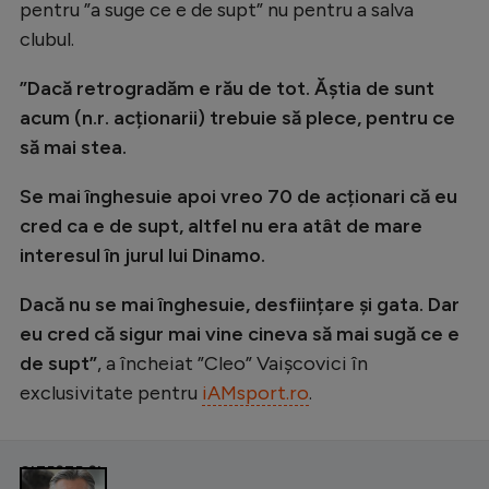
pentru ”a suge ce e de supt” nu pentru a salva
clubul.
”Dacă retrogradăm e rău de tot. Ăștia de sunt
acum (n.r. acționarii) trebuie să plece, pentru ce
să mai stea.
Se mai înghesuie apoi vreo 70 de acționari că eu
cred ca e de supt, altfel nu era atât de mare
interesul în jurul lui Dinamo.
Dacă nu se mai înghesuie, desființare și gata. Dar
eu cred că sigur mai vine cineva să mai sugă ce e
de supt”
, a încheiat ”Cleo” Vaișcovici în
exclusivitate pentru
iAMsport.ro
.
CITEȘTE ȘI