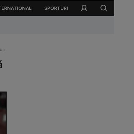
TERNATIONAL
SPORTURI
ldovan
ă