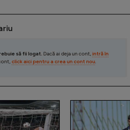
riu
buie să fii logat.
Dacă ai deja un cont,
intră în
 cont,
click aici pentru a crea un cont nou
.