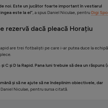
de noi. Este un jucător foarte important în vestiarul
ingea este la el”
, a spus Daniel Niculae, pentru
Digi Spo
de rezervă dacă pleacă Horațiu
apid are trei fotbaliști pe care i-ar putea duce la echipă
plece.
 și C și D la Rapid. Pana luni trebuie să dea un răspuns (n
ămână și să ne ajute să ne îndeplinim obiectivele, dar
 Daniel Niculae, pentru sursa citată.