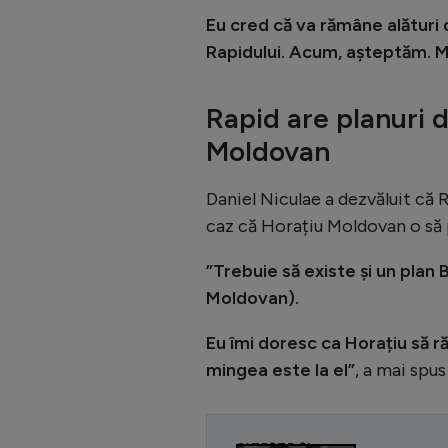
Eu cred că va rămâne alături 
Rapidului. Acum, așteptăm. M
Rapid are planuri 
Moldovan
Daniel Niculae a dezvăluit că R
caz că Horațiu Moldovan o să 
”Trebuie să existe și un plan B
Moldovan).
Eu îmi doresc ca Horațiu să r
mingea este la el”
, a mai spus
CITEȘTE ȘI