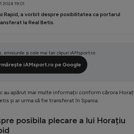
01.2024 19:01
ui Rapid, a vorbit despre posibilitatea ca portarul
ansferat la Real Betis.
e, emisiunile și cele mai tari clipuri iAMsport.ro
rmărește iAMsport.ro pe Google
ublic au apărut mai multe informații conform cărora Horaț
tis și ar urma să fie transferat în Spania.
pre posibila plecare a lui Horațiu
pid