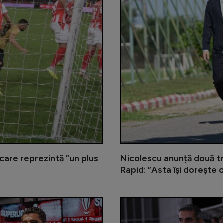
care reprezintă ”un plus
Nicolescu anunță două tr
Rapid: ”Asta își dorește 
Florin Prunea, avertisment pentru C