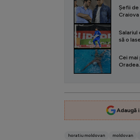
Șefii de
Craiova 
Salariul
să o las
Cei mai 
Oradea. 
Adaugă i
horatiu moldovan
moldovan