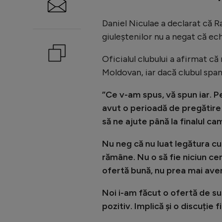
Daniel Niculae a declarat că Ra
giuleștenilor nu a negat că ech
Oficialul clubului a afirmat că
Moldovan, iar dacă clubul span
”Ce v-am spus, vă spun iar. Pe 
avut o perioadă de pregătire 
să ne ajute până la finalul cam
Nu neg că nu luat legătura cu 
rămâne. Nu o să fie niciun ce
ofertă bună, nu prea mai ave
Noi i-am făcut o ofertă de s
pozitiv. Implică și o discuție f