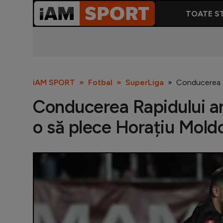
TOATE ST
iAM SPORT
Fotbal
SuperLiga
Conducerea R
Conducerea Rapidului an
o să plece Horațiu Mold