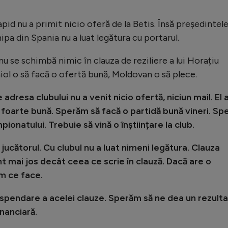
pid nu a primit nicio oferă de la Betis. Însă președintel
ipa din Spania nu a luat legătura cu portarul.
 nu se schimbă nimic în clauza de reziliere a lui Horațiu
iol o să facă o ofertă bună, Moldovan o să plece.
adresa clubului nu a venit nicio ofertă, niciun mail. El 
foarte bună. Sperăm să facă o partidă bună vineri. Sp
pionatului. Trebuie să vină o înștiințare la club.
jucătorul. Cu clubul nu a luat nimeni legătura. Clauza
nt mai jos decât ceea ce scrie în clauză. Dacă are o
m ce face.
uspendare a acelei clauze. Sperăm să ne dea un rezulta
inanciară.