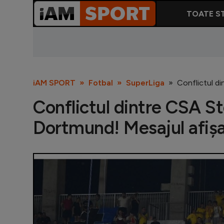
TOATE ST
iAM SPORT
Fotbal
SuperLiga
Conflictul di
Conflictul dintre CSA St
Dortmund! Mesajul afișa