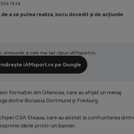
.2024 19:24
 a se putea realiza, lucru dovedit și de acțiunile
e, emisiunile și cele mai tari clipuri iAMsport.ro
rmărește iAMsport.ro pe Google
anii formației din Ghencea, care au afișat un mesaj
liga dintre Borussia Dortmund și Freiburg.
chipei CSA Steaua, care au asistat la confruntarea dintr
 exprime ideile printr-un banner.