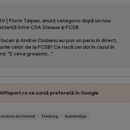
 | Florin Talpan, anunț categoric după un nou
instanță între CSA Steaua și FCSB
tucan și Andrei Ciobanu au pus un pariu în direct,
rile celor de la FCSB! Ce riscă cei doi în cazul în
rd: ”E ceva groaznic...”
AMsport.ro ca sursă preferată în Google
borussia dortmund
freiburg
bundesliga