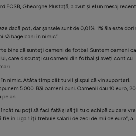
d FCSB, Gheorghe Mustață, a avut și el un mesaj recen
 dacă pot, dar șansele sunt de 0,01%. 1% ăla este dori
i să bage bani în nimic”.
 foarte bine că sunteți oameni de fotbal. Suntem oameni c
ui, care discutați cu oameni din fotbal și aveți cont cu
mari.
n nimic. Atâta timp cât tu vii și spui că vin suporteri.
 spunem 5.000. Băi oameni buni. Oamenii dau 10 euro, 20
 pe an.
încât nu poți să faci față și să ții tu o echipă cu care vre
fie în Liga 1 îți trebuie salarii de zeci de mii de euro”, a