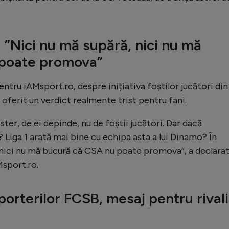
”Nici nu mă supără, nici nu mă
 poate promova”
entru iAMsport.ro, despre inițiativa foștilor jucători din
 oferit un verdict realmente trist pentru fani.
er, de ei depinde, nu de foștii jucători. Dar dacă
iga 1 arată mai bine cu echipa asta a lui Dinamo? În
, nici nu mă bucură că CSA nu poate promova”, a declara
sport.ro.
porterilor FCSB, mesaj pentru rivali