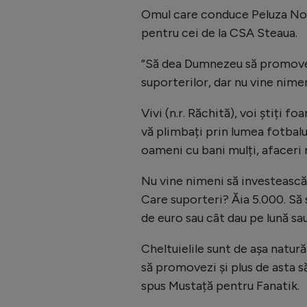
Omul care conduce Peluza Nor
pentru cei de la CSA Steaua.
”Să dea Dumnezeu să promoveze
suporterilor, dar nu vine nimen
Vivi (n.r. Răchită), voi știți
vă plimbați prin lumea fotbalul
oameni cu bani mulți, afaceri 
Nu vine nimeni să investească î
Care suporteri? Ăia 5.000. Să
de euro sau cât dau pe lună sau
Cheltuielile sunt de așa natură 
să promovezi și plus de asta să 
spus Mustață pentru Fanatik.