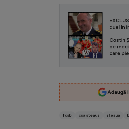
CITEȘTE ȘI
EXCLUSIV
duel în 
Costin Ș
pe meciu
care pie
Adaugă i
fcsb
csa steaua
steaua