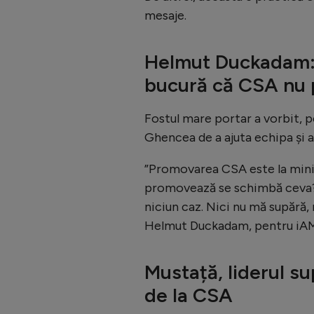
mesaje.
Helmut Duckadam: 
bucură că CSA nu
Fostul mare portar a vorbit, p
Ghencea de a ajuta echipa și a
”Promovarea CSA este la minist
promovează se schimbă ceva? L
niciun caz. Nici nu mă supără
Helmut Duckadam, pentru iAM
Mustață, liderul su
de la CSA