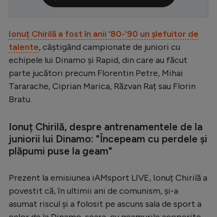
Serie A
Bundesliga
Ionuț Chirilă a fost în anii '80-'90 un șlefuitor de
talente
, câștigând campionate de juniori cu
Ligue 1
echipele lui Dinamo și Rapid, din care au făcut
Campionate
parte jucători precum Florentin Petre, Mihai
Starurile fotbalului
Tararache, Ciprian Marica, Răzvan Raț sau Florin
Bratu.
EURO 2024
Stranieri
Ionuț Chirilă, despre antrenamentele de la
juniorii lui Dinamo: "Începeam cu perdele și
Clasamente
plăpumi puse la geam"
Prezent la emisiunea iAMsport LIVE, Ionuț Chirilă a
povestit că, în ultimii ani de comunism, și-a
Tenis
asumat riscul și a folosit pe ascuns sala de sport a
Handbal
celor de la Dinamo, seara, cu geamurile acoperite,