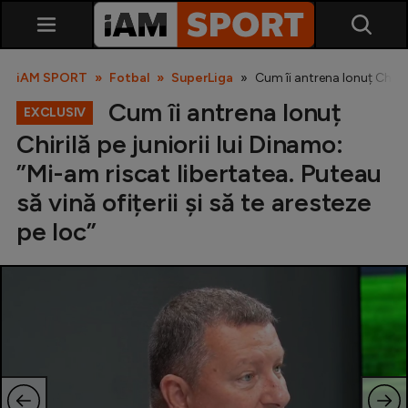
iAM SPORT
Fotbal
SuperLiga
Cum îi antrena Ionuț Chirilă
Cum îi antrena Ionuț
EXCLUSIV
Chirilă pe juniorii lui Dinamo:
”Mi-am riscat libertatea. Puteau
să vină ofițerii și să te aresteze
pe loc”
SuperLiga
Liga 2
Cupa României
Echipa Națională
U21
Fotbal feminin