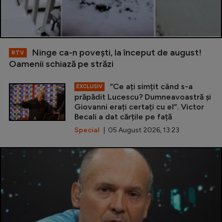
Ninge ca-n povești, la început de august!
RTV
Oamenii schiază pe străzi
”Ce ați simțit când s-a
EXCLUSIV
prăpădit Lucescu? Dumneavoastră și
Giovanni erați certați cu el”. Victor
Becali a dat cărțile pe față
Special
| 05 August 2026, 13:23