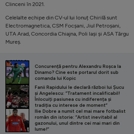
Clinceni în 2021.
Celelalte echipe din CV-ul lui Ionuț Chirilă sunt
Electromagnetica, CSM Focșani, Jiul Petroșani,
UTA Arad, Concordia Chiajna, Poli Iași și ASA Târgu
Mureș.
CITEȘTE ȘI
Concurență pentru Alexandru Roșca la
Dinamo? Cine este portarul dorit sub
comanda lui Kopic
Fanii Rapidului le declară război lui Șucu
și Angelescu: ”Tratament incalificabil!
Înlocuiți pasiunea cu indiferența și
tradiția cu interese de moment”
Ilie Dobre a numit cel mai mare fotbalist
român din istorie: ”Artist inevitabil al
gazonului, unul dintre cei mai mari din
lume!”