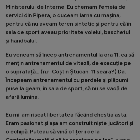
Intră în cont
Ministerului de Interne. Eu chemam femeia de
Creează cont
servici din Pipera, o duceam iarna cu mașina,
pentru că nu aveam teren sintetic și pentru că în
sala de sport aveau prioritate voleiul, baschetul
și handbalul.
Eu veneam să încep antrenamentul la ora 11, ca să
mențin antrenamentul de viteză, de execuție pe
o suprafață... (n.r. Coștin Ștucan: 11 seara?) Da.
Începeam antrenamentul cu perdele și plăpumi
puse la geam, în sala de sport, să nu se vadă de
afară lumina.
Eu mi-am riscat libertatea făcând chestia asta.
Eram pasionat și așa am construit niște jucători și
o echipă. Puteau să vină ofițerii de la