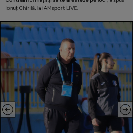
Contrainformații și să te aresteze pe loc"
, a spus
Ionuț Chirilă, la iAMsport LIVE.