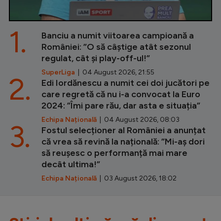
1.
Banciu a numit viitoarea campioană a
României: ”O să câștige atât sezonul
regulat, cât și play-off-ul!”
SuperLiga
| 04 August 2026, 21:55
2.
Edi Iordănescu a numit cei doi jucători pe
care regretă că nu i-a convocat la Euro
2024: ”Îmi pare rău, dar asta e situația”
Echipa Națională
| 04 August 2026, 08:03
3.
Fostul selecționer al României a anunțat
că vrea să revină la națională: ”Mi-aș dori
să reușesc o performanță mai mare
decât ultima!”
Echipa Națională
| 03 August 2026, 18:02