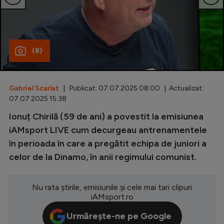
Special
Diverse
(8)
Inedit
Clasamente
Gabriel Scarlat
| Publicat: 07.07.2025 08:00 | Actualizat:
07.07.2025 15:38
Ionuț Chirilă (59 de ani) a povestit la emisiunea
Champions League
iAMsport LIVE cum decurgeau antrenamentele
în perioada în care a pregătit echipa de juniori a
Europa League
celor de la Dinamo, în anii regimului comunist.
Conference League
CM 2026
Nu rata știrile, emisiunile și cele mai tari clipuri
iAMsport.ro
Premier League
Urmărește-ne pe Google
LaLiga