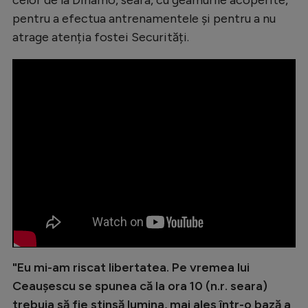
Natație
pentru a efectua antrenamentele și pentru a nu
atrage atenția fostei Securități.
Formula 1
Gimnastică
Auto
Rugby
Ciclism
Alte sporturi
JO 2024
JO 2026
"Eu mi-am riscat libertatea. Pe vremea lui
Ceaușescu se spunea că la ora 10 (n.r. seara)
trebuia să fie stinsă lumina, mai ales într-o bază a